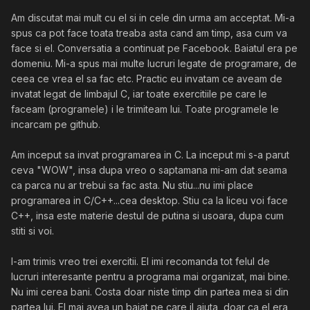
Am discutat mai mult cu el si in cele din urma am acceptat. Mi-a
spus ca pot face toata treaba asta cand am timp, asa cum va
face si el. Conversatia a continuat pe Facebook. Baiatul era pe
domeniu. Mi-a spus mai multe lucruri legate de programare, de
ceea ce vrea el sa fac etc. Practic eu invatam ce aveam de
invatat legat de limbajul C, iar toate exercitiile pe care le
faceam (programele) i le trimiteam lui. Toate programele le
incarcam pe github.
Am inceput sa invat programarea in C. La inceput mi s-a parut
ceva "WOW", insa dupa vreo o saptamana mi-am dat seama
ca parca nu ar trebui sa fac asta. Nu stiu...nu imi place
programarea in C/C++...cea desktop. Stiu ca la liceu voi face
C++, insa este materie destul de putina si usoara, dupa cum
stiti si voi.
I-am trimis vreo trei exercitii. El imi recomanda tot felul de
lucruri interesante pentru a programa mai organizat, mai bine.
Nu imi cerea bani. Costa doar niste timp din partea mea si din
partea lui. El mai avea un baiat pe care il ajuta, doar ca el era