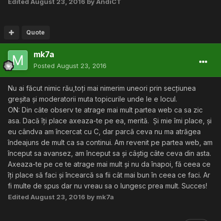
Edited
August 23, 2016
by AndiCT
Quote
mk7a
Posted
August 23, 2016
Nu ai făcut nimic rău,toți mai nimerim uneori prin secțiunea
greșita și moderatorii muta topicurile unde le e locul.
ON: Din câte observ te atrage mai mult partea web ca sa zic
asa. Dacă îți place axeaza-te pe ea, merită. Și mie îmi place, și
eu cândva am încercat cu C, dar parcă ceva nu ma atrăgea
îndeajuns de mult ca sa continui. Am revenit pe partea web, am
început sa avansez, am început sa și câștig câte ceva din asta.
Axeaza-te pe ce te atrage mai mult și nu da înapoi, fă ceea ce
îți place să faci și încearcă sa fii cât mai bun în ceea ce faci. Ar
fi multe de spus dar nu vreau sa o lungesc prea mult. Succes!
Edited
August 23, 2016
by mk7a