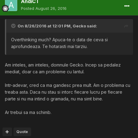
AndiCT
Posted
August 26, 2016
On 8/26/2016 at 12:01 PM,
Gecko
said:
Overthinking much? Apuca-te o data de ceva si
aprofundeaza. Te hotarasti mai tarziu.
Am inteles, am inteles, domnule Gecko. Incep sa pedalez
imediat, doar ca am probleme cu lantul.
Intr-adevar, cred ca ma gandesc prea mult. Am o problema cu
treaba asta. Daca nu stau si intorc fiecare lucru pe fiecare
parte si nu ma intind o gramada, nu ma simt bine.
Ar trebui sa ma schimb.
Quote