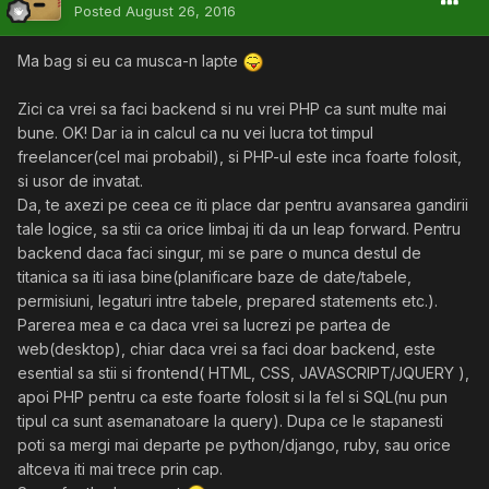
Posted
August 26, 2016
Ma bag si eu ca musca-n lapte
Zici ca vrei sa faci backend si nu vrei PHP ca sunt multe mai
bune. OK! Dar ia in calcul ca nu vei lucra tot timpul
freelancer(cel mai probabil), si PHP-ul este inca foarte folosit,
si usor de invatat.
Da, te axezi pe ceea ce iti place dar pentru avansarea gandirii
tale logice, sa stii ca orice limbaj iti da un leap forward. Pentru
backend daca faci singur, mi se pare o munca destul de
titanica sa iti iasa bine(planificare baze de date/tabele,
permisiuni, legaturi intre tabele, prepared statements etc.).
Parerea mea e ca daca vrei sa lucrezi pe partea de
web(desktop), chiar daca vrei sa faci doar backend, este
esential sa stii si frontend( HTML, CSS, JAVASCRIPT/JQUERY ),
apoi PHP pentru ca este foarte folosit si la fel si SQL(nu pun
tipul ca sunt asemanatoare la query). Dupa ce le stapanesti
poti sa mergi mai departe pe python/django, ruby, sau orice
altceva iti mai trece prin cap.