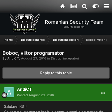
Romanian Security Team
Security research
Home
Discutii generale
Discutii incepatori
Boboc, viitor pro
Boboc, viitor programator
By
AndiCT
,
August 23, 2016
in
Discutii incepatori
Reply to this topic
AndiCT
Posted
August 23, 2016
Salutare, RST!
Cautam pe internet un loc bun pentru discutiile pe partea de