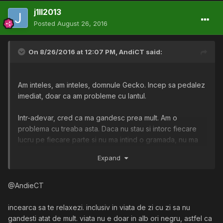
j1ll2013
Posted
August 26, 2016
On 8/26/2016 at 12:07 PM,
AndiCT
said:
Am inteles, am inteles, domnule Gecko. Incep sa pedalez
imediat, doar ca am probleme cu lantul.
Intr-adevar, cred ca ma gandesc prea mult. Am o
problema cu treaba asta. Daca nu stau si intorc fiecare
lucru pe fiecare parte si nu ma intind o gramada, nu ma
simt bine.
Expand
Ar trebui sa ma schimb.
@AndieCT
incearca sa te relaxezi. inclusiv in viata de zi cu zi sa nu
gandesti atat de mult. viata nu e doar in alb ori negru, astfel ca