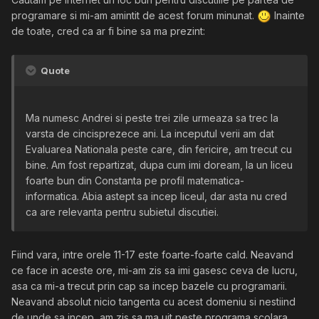
programare si mi-am amintit de acest forum minunat.
Inainte
de toate, cred ca ar fi bine sa ma prezint:
Quote
Ma numesc Andrei si peste trei zile urmeaza sa trec la
varsta de cincisprezece ani. La inceputul verii am dat
Evaluarea Nationala peste care, din fericire, am trecut cu
bine. Am fost repartizat, dupa cum imi doream, la un liceu
foarte bun din Constanta pe profil matematica-
informatica. Abia astept sa incep liceul, dar asta nu cred
ca are relevanta pentru subietul discutiei.
Fiind vara, intre orele 11-17 este foarte-foarte cald. Neavand
ce face in aceste ore, mi-am zis sa imi gasesc ceva de lucru,
asa ca mi-a trecut prin cap sa incep bazele cu programarii.
Neavand absolut nicio tangenta cu acest domeniu si nestiind
de unde sa incep, am zis sa ma uit peste programa scolara.