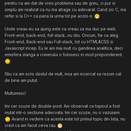
pentru ca am dat de vreo problema sau de greu, ci pur si
simplu am realizat ca nu ma atrage cu adevarat. Cand zic C, ma
refer si la C++ ca pana la urma tot pe acolo e.
Unde vreau eu sa ajung este ca vreau sa ma duc pe web.
Front-end, back-end, full-stack...nu stiu. Oricum, fie ca aleg
Front-end, Back-end sau Full-stack, tot cu HTML&CSS si
Javascript incep. Eu le am mai mult cu gandirea analitica, deci
emisfera stanga a creierului o folosesc in mod preponderent.
Stiu ca am scris destul de mult, insa am incercat sa rezum cat
de bine am putut.
Multumesc!
Imi cer scuze de double-post. Am observat ca topicul a fost
mutat intr-o sectiune adecvata. Imi cer scuze, nu o vazusem.
Avand in vedere ca acesta este tot primul topic din lista, nu
cred ca am facut ceva rau.