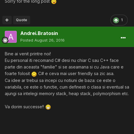
Sorry for the long post
Quote
1
Andrei.Bratosin
Posted
August 26, 2016
Bine ai venit printre noi!
Eu personal iti recomand C# desi nu chiar C sau C++ face
parte din aceasta "familie" si se aseamana si cu Java care e
foarte folosit
C# e ceva mai user friendly sa zic asa.
Ca idee ar trebui sa incepi cu notiuni de baza: ce este o
variabila, ce este o functie, cum definesti o clasa si eventual sa
ajungi sa intelegi memory stack, heap stack, polymorphism etc.
Va dorim successe!!