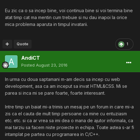
Eu zic ca o sa incep bine, voi continua bine si voi termina bine
atat timp cat ma mentin cum trebuie si nu dau inapoi la orice
mica problema aparuta in timpul invatarii.
Quote
1
AndiCT
Posted
August 23, 2016
In urma cu doua saptamani m-am decis sa incep cu web
development, asa ca am inceput sa invat HTML&CSS. Mi se
parea si inca mi se pare foarte, foarte interesant.
Intre timp un baiat mi-a trimis un mesaj pe un forum in care mi-a
zis ca el cauta de mult timp persoane ca mine cu entuziasm
etc. etc. si ca ar vrea sa imi dea o mana de ajutor informala, ca
mai tarziu sa facem niste proiecte in echipa. Toate astea s-ar fi
intamplat pe partea cu programarea in C/C++.