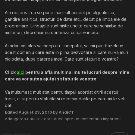
Am observat ca se pune mai mult accent pe algoritmica,
gandire analitica, structuri de date etc., decat pe limbajele de
programare. Limbajele sunt niste unelte care se schimba de
multe ori, deci chiar nu conteaza cu care incep.
Asadar, am ales sa incep cu....inceputul, sa imi pun bazele in
acest domeniu care este in plina dezvoltare si care nu va muri
niciodata, dupa parerea mea. Care sunt sfaturile voastre?
Click
aici
pentru a afla mult mai multe lucruri despre mine
care va vor putea ajuta in sfaturile voastre!
Va multumesc mult atat pentru timpul acordat citirii acestui
topic, ci si pentru sfaturile si recomandarile pe care mi le veti
da!
Edited
August 23, 2016
by AndiCT
Adaugarea unui link care duce spre un comentariu important