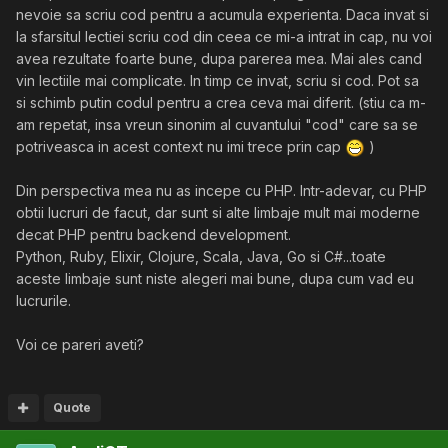
nevoie sa scriu cod pentru a acumula experienta. Daca invat si
la sfarsitul lectiei scriu cod din ceea ce mi-a intrat in cap, nu voi
avea rezultate foarte bune, dupa parerea mea. Mai ales cand
vin lectiile mai complicate. In timp ce invat, scriu si cod. Pot sa
si schimb putin codul pentru a crea ceva mai diferit. (stiu ca m-
am repetat, insa vreun sinonim al cuvantului "cod" care sa se
potriveasca in acest context nu imi trece prin cap
)
Din perspectiva mea nu as incepe cu PHP. Intr-adevar, cu PHP
obtii lucruri de facut, dar sunt si alte limbaje mult mai moderne
decat PHP pentru backend development.
Python, Ruby, Elixir, Clojure, Scala, Java, Go si C#...toate
aceste limbaje sunt niste alegeri mai bune, dupa cum vad eu
lucrurile.
Voi ce pareri aveti?
Quote