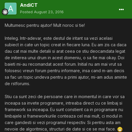
AndiCT
Posted
August 23, 2016
Multumesc pentru ajutor! Mult noroc si tie!
Inteleg. Intr-adevar, este destul de iritant sa vezi acelasi
subiect in cate un topic creat in fiecare luna. Eu am zis ca daca
dau cat mai multe detalii si arat ceea ce stiu deocamdata legat
de initierea unui drum in acest domeniu, o sa fie mai okay. Doi
baieti mi-au recomandat acest forum. Initial nu am mai vrut sa
folosesc vreun forum pentru informare, insa cand m-am decis
sa fac un topic undeva pentru a primi ajutor, mi-am adus aminte
de rstforums.
Stiu ca sunt zeci de persoane care in momentul in care vor sa
inceapa sa invete programare, intreaba direct cu ce limbaj si
framework sa inceapa. Eu sunt constient ca in programare nu
limbajele si frameworkurile conteaza cel mai mult, ci modul in
care gandesti si vezi programul respectiv. Si pentru asta am
nevoie de algoritmica, structuri de date si ce se mai face.