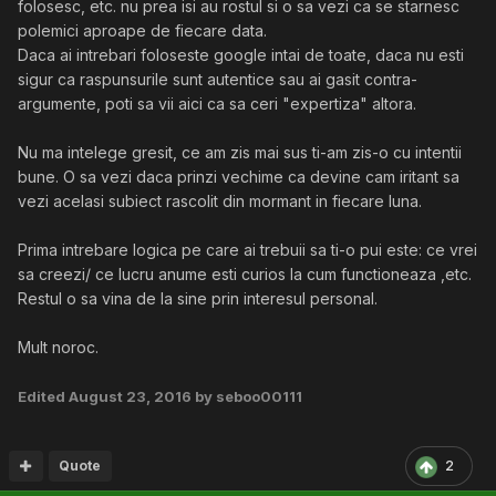
folosesc, etc. nu prea isi au rostul si o sa vezi ca se starnesc
polemici aproape de fiecare data.
Daca ai intrebari foloseste google intai de toate, daca nu esti
sigur ca raspunsurile sunt autentice sau ai gasit contra-
argumente, poti sa vii aici ca sa ceri "expertiza" altora.
Nu ma intelege gresit, ce am zis mai sus ti-am zis-o cu intentii
bune. O sa vezi daca prinzi vechime ca devine cam iritant sa
vezi acelasi subiect rascolit din mormant in fiecare luna.
Prima intrebare logica pe care ai trebuii sa ti-o pui este: ce vrei
sa creezi/ ce lucru anume esti curios la cum functioneaza ,etc.
Restul o sa vina de la sine prin interesul personal.
Mult noroc.
Edited
August 23, 2016
by seboo00111
Quote
2