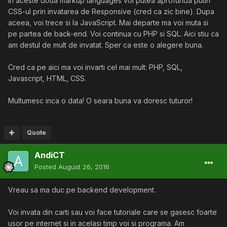
in aceste doua markup languages voi putea aprofunda putin
CSS-ul prin invatarea de Responsive (cred ca zic bine). Dupa
aceea, voi trece si la JavaScript. Mai departe ma voi muta si
pe partea de back-end. Voi continua cu PHP si SQL. Aici stiu ca
am destul de mult de invatat. Sper ca este o alegere buna.
Cred ca pe aici ma voi invarti cel mai mult: PHP, SQL,
Javascript, HTML, CSS.
Multumesc inca o data! O seara buna va doresc tuturor!
Quote
AndiCT
Posted
August 26, 2016
Vreau sa ma duc pe backend development.
Voi invata din carti sau voi face tutoriale care se gasesc foarte
usor pe internet si in acelasi timp voi si programa. Am