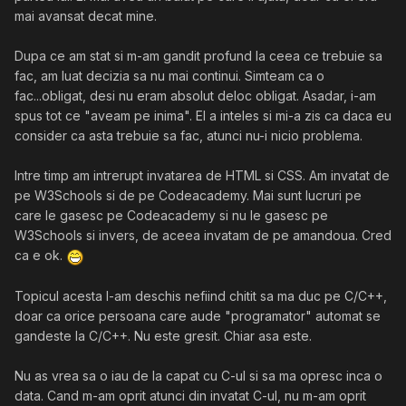
mai avansat decat mine.
Dupa ce am stat si m-am gandit profund la ceea ce trebuie sa
fac, am luat decizia sa nu mai continui. Simteam ca o
fac...obligat, desi nu eram absolut deloc obligat. Asadar, i-am
spus tot ce "aveam pe inima". El a inteles si mi-a zis ca daca eu
consider ca asta trebuie sa fac, atunci nu-i nicio problema.
Intre timp am intrerupt invatarea de HTML si CSS. Am invatat de
pe W3Schools si de pe Codeacademy. Mai sunt lucruri pe
care le gasesc pe Codeacademy si nu le gasesc pe
W3Schools si invers, de aceea invatam de pe amandoua. Cred
ca e ok.
Topicul acesta l-am deschis nefiind chitit sa ma duc pe C/C++,
doar ca orice persoana care aude "programator" automat se
gandeste la C/C++. Nu este gresit. Chiar asa este.
Nu as vrea sa o iau de la capat cu C-ul si sa ma opresc inca o
data. Cand m-am oprit atunci din invatat C-ul, nu m-am oprit