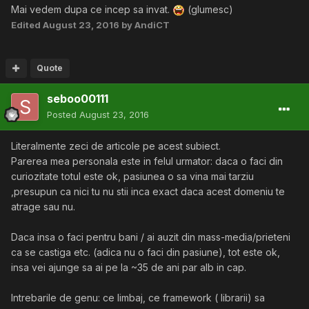
Mai vedem dupa ce incep sa invat.
(glumesc)
Edited
August 23, 2016
by AndiCT
Quote
seboo00111
Posted
August 23, 2016
Literalmente zeci de articole pe acest subiect.
Parerea mea personala este in felul urmator: daca o faci din
curiozitate totul este ok, pasiunea o sa vina mai tarziu
,presupun ca nici tu nu stii inca exact daca acest domeniu te
atrage sau nu.
Daca insa o faci pentru bani / ai auzit din mass-media/prieteni
ca se castiga etc. (adica nu o faci din pasiune), tot este ok,
insa vei ajunge sa ai pe la ~35 de ani par alb in cap.
Intrebarile de genu: ce limbaj, ce framework ( librarii) sa