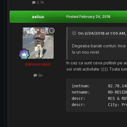
2.7k
aelius
Posted
February 24, 2018
On 2/24/2018 at 1:05 AM,
Degeaba banati conturi. Inca 
la un nou nivel.
In caz ca sunt ceva politisti pe a
Administrators
voi vreti activitate :)))) Toata lum
5k
inetnum:        82.78.14
netname:        RO-RESIDE
descr:          RCS & RDS
descr:          City: Pr