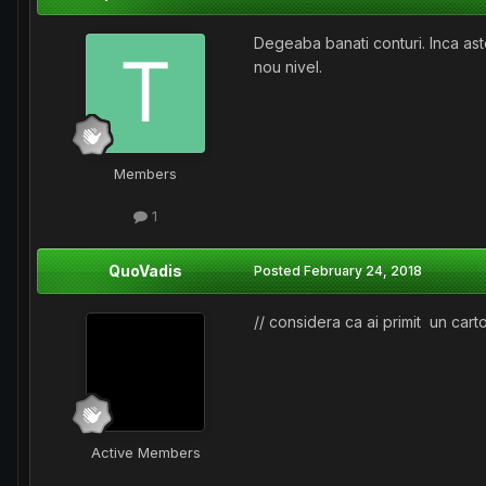
Degeaba banati conturi. Inca aste
nou nivel.
Members
1
QuoVadis
Posted
February 24, 2018
// considera ca ai primit un cart
Active Members