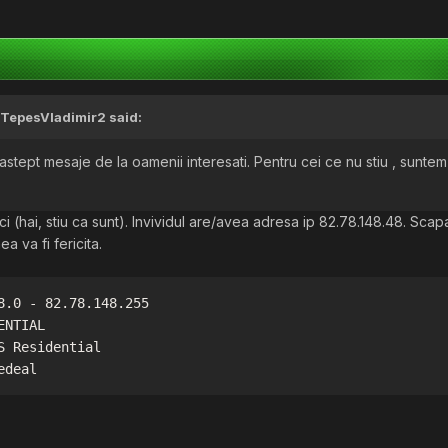
TepesVladimir2
said:
astept mesaje de la oamenii interesati. Pentru cei ce nu stiu , sunte
ici (hai, stiu ca sunt). Invividul are/avea adresa ip
82.78.148.48. Scapa
ea va fi fericita.
8.0 - 82.78.148.255

NTIAL

 Residential

edeal