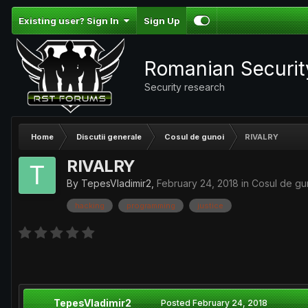
Existing user? Sign In
Sign Up
Romanian Securi
Security research
Home
Discutii generale
Cosul de gunoi
RIVALRY
RIVALRY
By
TepesVladimir2
,
February 24, 2018
in
Cosul de gu
hacking
programming
justice
TepesVladimir2
Posted
February 24, 2018