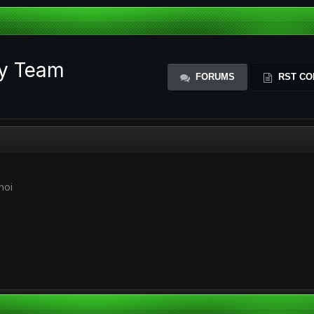
ty Team
FORUMS
RST CO
noi