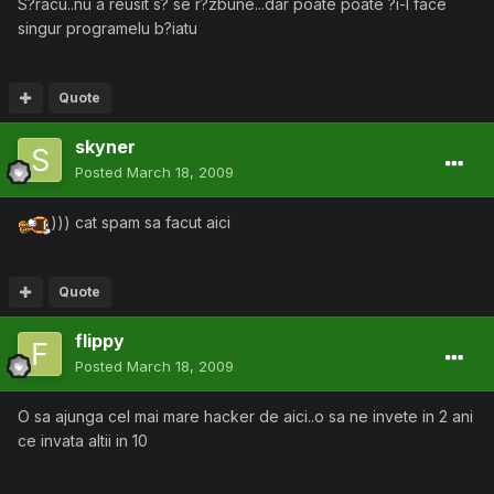
S?racu..nu a reusit s? se r?zbune...dar poate poate ?i-l face
singur programelu b?iatu
Quote
skyner
Posted
March 18, 2009
))) cat spam sa facut aici
Quote
flippy
Posted
March 18, 2009
O sa ajunga cel mai mare hacker de aici..o sa ne invete in 2 ani
ce invata altii in 10