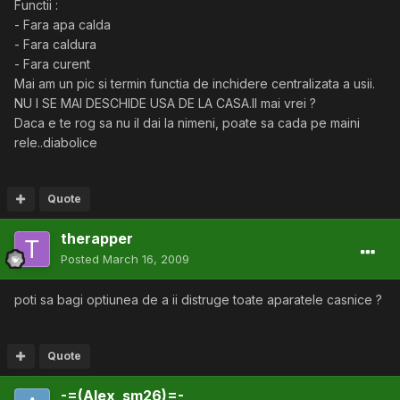
Functii :
- Fara apa calda
- Fara caldura
- Fara curent
Mai am un pic si termin functia de inchidere centralizata a usii.
NU I SE MAI DESCHIDE USA DE LA CASA.Il mai vrei ?
Daca e te rog sa nu il dai la nimeni, poate sa cada pe maini
rele..diabolice
Quote
therapper
Posted
March 16, 2009
poti sa bagi optiunea de a ii distruge toate aparatele casnice ?
Quote
-=(Alex_sm26)=-