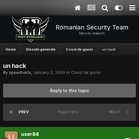
Romanian Security Team
Security research
Home
Discutii generale
Cosul de gunoi
un hack
un hack
By
speedhack
,
January 2, 2009
in
Cosul de gunoi
Reply to this topic
PREV
Page 2 of 2
NEXT
user84