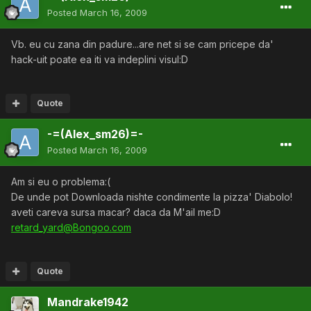
Posted
March 16, 2009
Vb. eu cu zana din padure...are net si se cam pricepe da'
hack-uit poate ea iti va indeplini visul:D
Quote
-=(Alex_sm26)=-
Posted
March 16, 2009
Am si eu o problema:(
De unde pot Downloada nishte condimente la pizza' Diabolo!
aveti careva sursa macar? daca da M'ail me:D
retard_yard@Bongoo.com
Quote
Mandrake1942