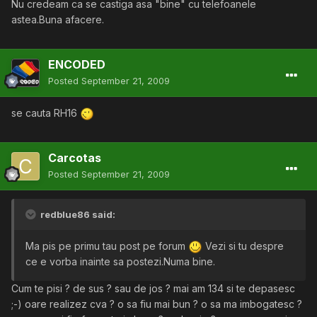
Nu credeam ca se castiga asa "bine" cu telefoanele
astea.Buna afacere.
ENCODED
Posted
September 21, 2009
se cauta RH16
Carcotas
Posted
September 21, 2009
redblue86 said:
Ma pis pe primu tau post pe forum
Vezi si tu despre
ce e vorba inainte sa postezi.Numa bine.
Cum te pisi ? de sus ? sau de jos ? mai am 134 si te depasesc
;-) oare realizez cva ? o sa fiu mai bun ? o sa ma imbogatesc ?