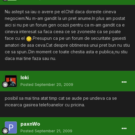
Nu astept sa iau o avere pe el.Chill daca doreste cineva
negociem.Nu m-am gandit la un pret anume.In plus am postat
aici si nu pe un forum gen ocazii pentru ca m-am gandit ca e
cineva interesat sa faca ceea ce se zvoneste ca se poate
face cu el
.Presupun ca pe un forum de securitate gasesti
amatori de asa ceva.Cat despre obtinerea unui pret bun nu stiu
ce sa spun..Din moment ce toate chestia asta e publica,nu stiu
daca mai tine faza sau nu.
loki
Posted
September 20, 2009
posibil sa mai tina atat timp cat se aude pe undeva ca se
incearca gasirea telefoanelor cu pricina.
paxnWo
Posted
September 21, 2009