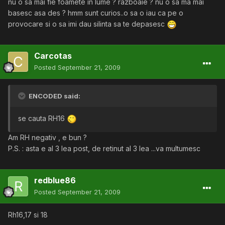
nu o sa mai fie foamete in lume ? razboaie ? nu o sa ma mai
basesc asa des ? hmm sunt curios..o sa o iau ca pe o
provocare si o sa imi dau silinta sa te depasesc
Carcotas
Posted
September 21, 2009
ENCODED said:
se cauta RH16
Am RH negativ , e bun ?
P.S. : asta e al 3 lea post, de retinut al 3 lea ...va multumesc
redblue86
Posted
September 21, 2009
Rh16,17 si 18