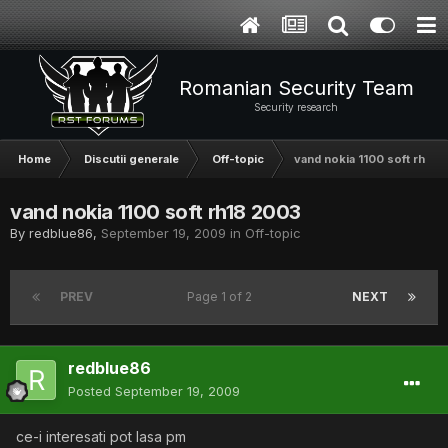
Romanian Security Team
Security research
Home
Discutii generale
Off-topic
vand nokia 1100 soft rh18 
vand nokia 1100 soft rh18 2003
By
redblue86
,
September 19, 2009
in
Off-topic
PREV
Page 1 of 2
NEXT
redblue86
Posted
September 19, 2009
ce-i interesati pot lasa pm