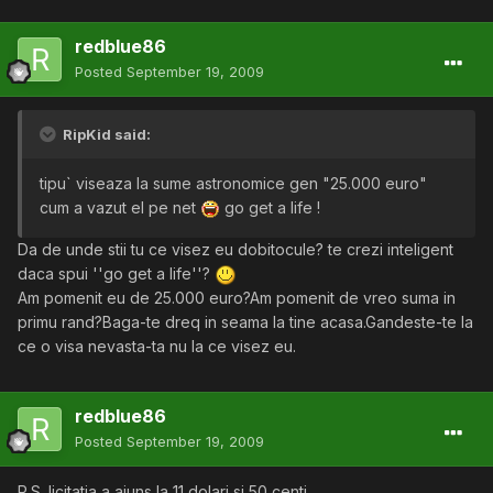
redblue86
Posted
September 19, 2009
RipKid said:
tipu` viseaza la sume astronomice gen "25.000 euro"
cum a vazut el pe net
go get a life !
Da de unde stii tu ce visez eu dobitocule? te crezi inteligent
daca spui ''go get a life''?
Am pomenit eu de 25.000 euro?Am pomenit de vreo suma in
primu rand?Baga-te dreq in seama la tine acasa.Gandeste-te la
ce o visa nevasta-ta nu la ce visez eu.
redblue86
Posted
September 19, 2009
P.S. licitatia a ajuns la 11 dolari si 50 centi