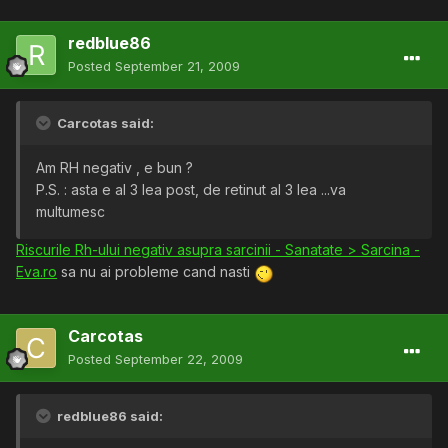
redblue86
Posted
September 21, 2009
Carcotas said:
Am RH negativ , e bun ?
P.S. : asta e al 3 lea post, de retinut al 3 lea ...va
multumesc
Riscurile Rh-ului negativ asupra sarcinii - Sanatate > Sarcina -
Eva.ro
sa nu ai probleme cand nasti
Carcotas
Posted
September 22, 2009
redblue86 said: