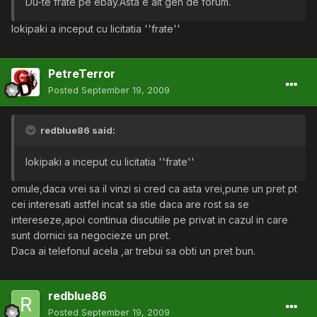
Du-te frate pe ebay.Asta e alt gen de forum.
lokipaki a inceput cu licitatia ''frate''
PetreTerror
Posted
September 19, 2009
redblue86 said:
lokipaki a inceput cu licitatia ''frate''
omule,daca vrei sa il vinzi si cred ca asta vrei,pune un pret pt
cei interesati astfel incat sa stie daca are rost sa se
intereseze,apoi continua discutiile pe privat in cazul in care
sunt dornici sa negocieze un pret.
Daca ai telefonul acela ,ar trebui sa obti un pret bun.
redblue86
Posted
September 19, 2009