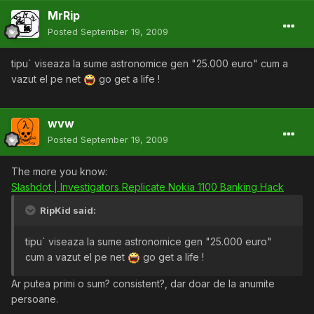
MrRip
Posted
September 19, 2009
tipu` viseaza la sume astronomice gen "25.000 euro" cum a
vazut el pe net
go get a life !
wvw
Posted
September 19, 2009
The more you know:
Slashdot | Investigators Replicate Nokia 1100 Banking Hack
RipKid said:
tipu` viseaza la sume astronomice gen "25.000 euro"
cum a vazut el pe net
go get a life !
Ar putea primi o sum? consistent?, dar doar de la anumite
persoane.