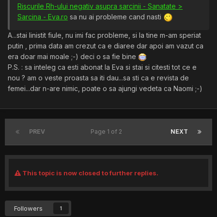
Riscurile Rh-ului negativ asupra sarcinii - Sanatate >
Sarcina - Eva.ro
sa nu ai probleme cand nasti
A...stai linistit fiule, nu imi fac probleme, si la tine m-am speriat
putin , prima data am crezut ca e diaree dar apoi am vazut ca
era doar mai moale ;-) deci o sa fie bine
P.S. : sa inteleg ca esti abonat la Eva si stai si citesti tot ce e
nou ? am o veste proasta sa iti dau...sa sti ca e revista de
femei...dar n-are nimic, poate o sa ajungi vedeta ca Naomi ;-)
PREV
Page 1 of 2
NEXT
This topic is now closed to further replies.
Followers
1