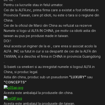
Pentru ca lucrurile stau in felul urmator.
Cei de la ALFA.inc, prima firma care a existat a fost infiintata in
Provincia Taiwan, care pt idioti, nu este o tara si o regiune din
China.
Cei de la oficiul de Marci din China au refuzat sa rezerve
Numele si logo ul ALFA IN CHINA, pe motiv ca idiotii astia din
taiwan au pus pe produse made in taiwan.
DOI !
Anul acesta un inginer de la ei , care erea si asociat acolo la
ALFA . INC sa futut in cur si sa despartit de cei de la ALFA din
TAIWAN, si a deschis el firma in CHINA in provincia Guangdong
.
Si baieti ca smekeri si au inregistat numele si logoul ALFA in
China, si produc legal.
Astia din china, produc sub un pseudonim
"LUXURY"
sau
"CONCEPTS"
Acesta este ambalajul la produsele din china.
Acesta este ambalajul la produsele din taiwan.