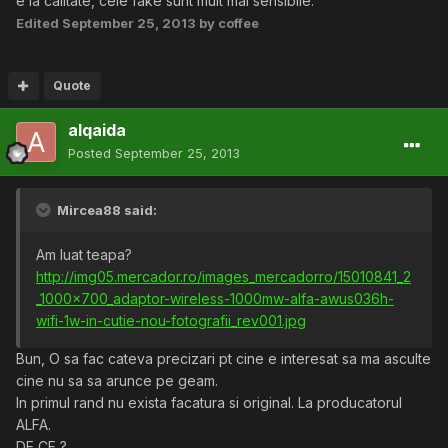
e la calitate, cele fake sunt mult mai sensibile.
Edited
September 25, 2013
by coffee
Quote
alqaida
Posted
September 25, 2013
Mircea88 said:
Am luat teapa?
http://img05.mercador.ro/images_mercadorro/15010841_2
_1000x700_adaptor-wireless-1000mw-alfa-awus036h-
wifi-1w-in-cutie-nou-fotografii_rev001.jpg
Bun, O sa fac cateva precizari pt cine e interesat sa ma asculte
cine nu sa sa arunce pe geam.
In primul rand nu exista facatura si original. La producatorul
ALFA.
DE CE ?