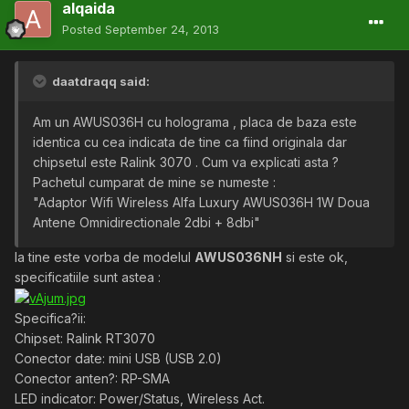
alqaida
Posted
September 24, 2013
daatdraqq said:
Am un AWUS036H cu holograma , placa de baza este
identica cu cea indicata de tine ca fiind originala dar
chipsetul este Ralink 3070 . Cum va explicati asta ?
Pachetul cumparat de mine se numeste :
"Adaptor Wifi Wireless Alfa Luxury AWUS036H 1W Doua
Antene Omnidirectionale 2dbi + 8dbi"
la tine este vorba de modelul
AWUS036NH
si este ok,
specificatiile sunt astea :
Specifica?ii:
Chipset: Ralink RT3070
Conector date: mini USB (USB 2.0)
Conector anten?: RP-SMA
LED indicator: Power/Status, Wireless Act.