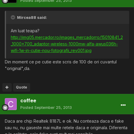
Posted
September 25, 2013
Mircea88 said:
Am luat teapa?
http://img05.mercador.ro/images_mercadorro/15010841_2
_1000x700_adaptor-wireless-1000mw-alfa-awus036h-
wifi-1w-in-cutie-nou-fotografii_rev001.jpg
Din moment ce pe cutie este scris de 100 de ori cuvantul
"original",da.
Quote
coffee
Posted
September 25, 2013
Daca are chip Realtek 8187L e ok. Nu conteaza daca e fake
sau nu, nu gaseste mai multe retele daca e originala. Diferenta