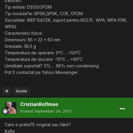
transfer)
Tip emisie: DSSS/OFDM
Tip modula?ie: BPSK,QPSK, CCK, OFDM
Securitate: WEP 64/128, suport pentru 802.1X, WPA, WPA-PSK,
WPA2
Caracteristici fizice:
Dimensiuni: 85 x 22 x 63 mm
Greutate: 38.5 g
Temperatura de operare: 0°C ... +50°C
Temperatura de stocare: -10°C ... +65°C
Umiditate suportat?: 5% ... 98% non-condensing
Pot fi contactat pe Yahoo Messenger.
Quote
CristianRoflmao
Posted
September 24, 2013
Care e pretul?E original sau fake?
Bafta