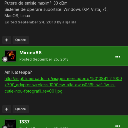
Putere de emisie maxim?: 33 dBm
Sisteme de operare suportate: Windows (XP, Vista, 7),
MacOS, Linux
Edited
September 24, 2013
by alqaida
Quote
Mircea88
Posted
September 25, 2013
Am luat teapa?
http://img05.mercador.ro/images_mercadorro/15010841_2_1000
x700_adaptor-wireless-1000mw-alfa-awus036h-wifi-1w-in-
cutie-nou-fotografii_rev001.jpg
Quote
1337