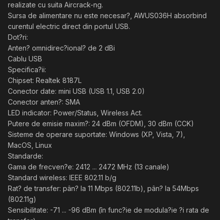
realizate cu suita Aircrack-ng.
Sursa de alimentare nu este necesar?, AWUS036H absorbind
curentul electric direct din portul USB.
Dot?ri:
Anten? omnidirec?ional? de 2 dBi
Cablu USB
Specifica?ii:
Chipset: Realtek 8187L
Conector date: mini USB (USB 1.1, USB 2.0)
Conector anten?: SMA
LED indicator: Power/Status, Wireless Act.
Putere de emisie maxim?: 24 dBm (OFDM), 30 dBm (CCK)
Sisteme de operare suportate: Windows (XP, Vista, 7),
MacOS, Linux
Standarde:
Gama de frecven?e: 2412 ... 2472 MHz (13 canale)
Standard wireless: IEEE 802.11 b/g
Rat? de transfer: pân? la 11 Mbps (802.11b), pân? la 54Mbps
(802.11g)
Sensibilitate: -71 ... -96 dBm (în func?ie de modula?ie ?i rata de