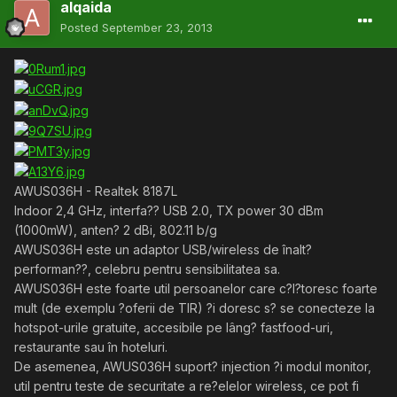
alqaida
Posted
September 23, 2013
AWUS036H - Realtek 8187L
Indoor 2,4 GHz, interfa?? USB 2.0, TX power 30 dBm
(1000mW), anten? 2 dBi, 802.11 b/g
AWUS036H este un adaptor USB/wireless de înalt?
performan??, celebru pentru sensibilitatea sa.
AWUS036H este foarte util persoanelor care c?l?toresc foarte
mult (de exemplu ?oferii de TIR) ?i doresc s? se conecteze la
hotspot-urile gratuite, accesibile pe lâng? fastfood-uri,
restaurante sau în hoteluri.
De asemenea, AWUS036H suport? injection ?i modul monitor,
util pentru teste de securitate a re?elelor wireless, ce pot fi