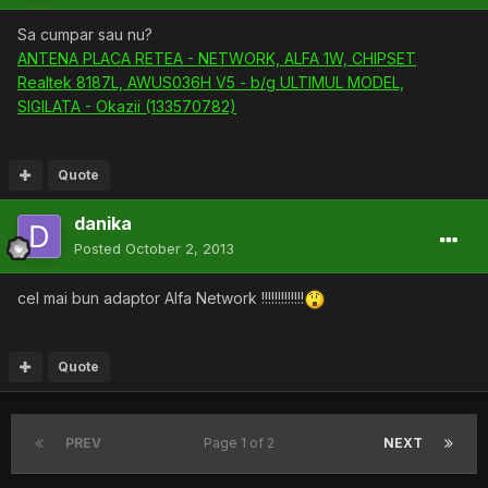
Sa cumpar sau nu?
ANTENA PLACA RETEA - NETWORK, ALFA 1W, CHIPSET
Realtek 8187L, AWUS036H V5 - b/g ULTIMUL MODEL,
SIGILATA - Okazii (133570782)
Quote
danika
Posted
October 2, 2013
cel mai bun adaptor Alfa Network !!!!!!!!!!!!!
Quote
PREV
Page 1 of 2
NEXT