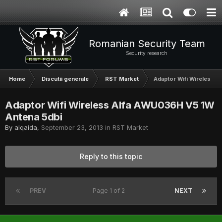
Romanian Security Team
Security research
Home
Discutii generale
RST Market
Adaptor Wifi Wireless A
Adaptor Wifi Wireless Alfa AWU036H V5 1W
Antena 5dbi
By
alqaida
,
September 23, 2013
in
RST Market
Reply to this topic
PREV
Page 1 of 2
NEXT