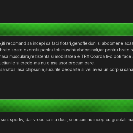
e,iti recomand sa incepi sa faci flotari,genoflexiuni si abdomene acasa
,brate,spate exercitii pentru toti muschii abdominali,iar pentru brate 
asa musculara,rezistenta si mobilitatea e TRX.Coarda ti-o poti face s
ructiunile si crede-ma nu e asa usor precum pare.
sanatos,lasa chipsurile,sucurile deoparte si vei avea un corp si sana
unt sportiv, dar vreau sa ma duc , si oricum nu incep cu greutati mar