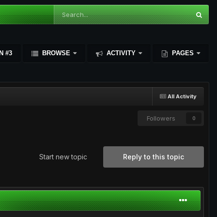
N #3
BROWSE
ACTIVITY
PAGES
All Activity
Followers
0
Start new topic
Reply to this topic