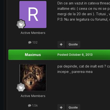
Din ce am vazut in cateva thread-
inaltime etc ( ceea ce nu mi se p
mergi de la 20 de ani ). Totusi , 
P.S: Nu are legatura cu forumul, 
Active Members
132
Quote
Maximus
Posted
October 6, 2013
pai depinde, cat de inalt esti ? c
incepe , parerea mea
Active Members
1.5k
Quote