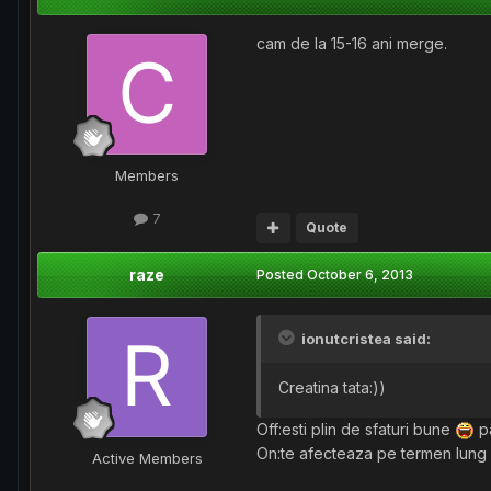
cam de la 15-16 ani merge.
Members
7
Quote
raze
Posted
October 6, 2013
ionutcristea said:
Creatina tata:))
Off:esti plin de sfaturi bune
pa
On:te afecteaza pe termen lung 
Active Members