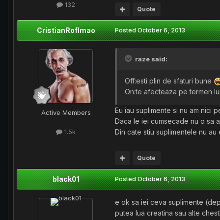
132
Quote
CristianRoflmao
Posted
October 6, 2013
raze said:
Off:esti plin de sfaturi bune
On:te afecteaza pe termen lu
Eu iau suplimente si nu am nici 
Active Members
Daca le iei cumsecade nu o sa a
Din cate stiu suplimentele nu au 
1.5k
Quote
black01
Posted
October 6, 2013
e ok sa iei ceva suplimente (depi
putea lua creatina sau alte chesti