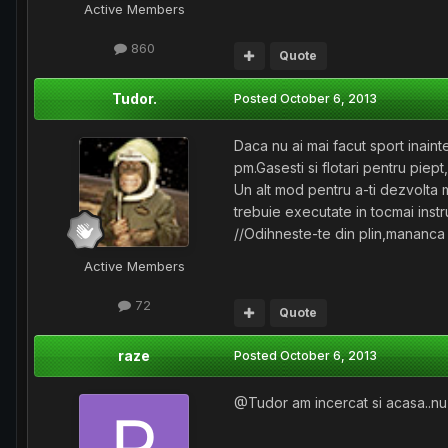
Active Members
860
Quote
Tudor.
Posted
October 6, 2013
Daca nu ai mai facut sport inaint
pm.Gasesti si flotari pentru piept
Un alt mod pentru a-ti dezvolta m
trebuie executate in tocmai inst
//Odihneste-te din plin,mananca 
Active Members
72
Quote
raze
Posted
October 6, 2013
@Tudor am incercat si acasa..nu s