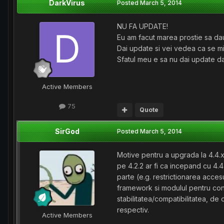
DarkVirus
Posted
March 5, 2014
NU FA UPDATE!
Eu am facut marea prostie sa da
Dai update si vei vedea ca se mi
Sfatul meu e sa nu dai update dar
Active Members
75
Quote
SirGod
Posted
March 5, 2014
Motive pentru a upgrada la 4.4.
pe 4.2.2 ar fi ca incepand cu 4.4
parte (e.g. restrictionarea accesu
framework si modulul pentru cont
stabilitatea/compatibilitatea, de
respectiv.
Active Members