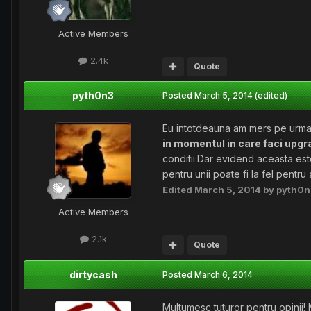
Active Members
2.4k
Quote
pyth0n3
Posted
March 5, 2014
(edited)
Eu intotdeauna am mers pe urmato
in momentul in care faci upgr
conditii.Dar evidend aceasta es
pentru unii poate fi la fel pentru al
Edited
March 5, 2014
by pyth0n
Active Members
2.1k
Quote
dirtycash
Posted
March 6, 2014
Multumesc tuturor pentru opinii!