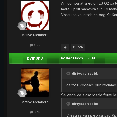
Am cumparat si eu un LG G2 ca to
mare il poti manevra si cu o man
Vreau sa va intreb sa bag Kit Kat
Active Members
522
Quote
pyth0n3
Posted
March 5, 2014
dirtycash said:
ca tot il vedeam prin reclame
Se vede ca a dat roade formula 
Active Members
dirtycash said:
2.1k
Vreau sa va intreb sa bag Kit 