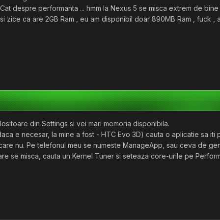
 Cat despre performanta ... hmm la Nexus 5 se misca extrem de bine in j
esi zice ca are 2GB Ram , eu am disponibil doar 890MB Ram , fuck ,
ositoare din Settings si vei mari memoria disponibila.
u daca e necesar, la mine a fost - HTC Evo 3D) cauta o aplicatie sa iti
i care nu. Pe telefonul meu se numeste ManageApp, sau ceva de gen
care se misca, cauta un Kernel Tuner si seteaza core-urile pe Perfor