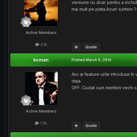
versiune nu doar pentru a inchid
mai mult pe piata.Acum suntem 1-
Active Members
2.1k
Quote
bcman
Posted
March 5, 2014
Aici ai feature-urile introduse î
deja.
OFF: Ciudat cum membrii vechi se
Active Members
1.5k
Quote