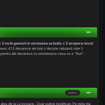
e
2.nu le gasesti in versiunea actuala
si
3.acopera riscul
sesc 4.1.2 deoarece am luat o decizie valutand cele 3
 pentru altii deoarece nu intotdeauna ceea ce e "Bun"
Author
 alea de la L4 incoace... Doar putine modificari. Pe mine ma