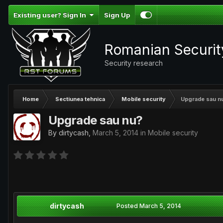
Existing user? Sign In
Sign Up
Romanian Securi
Security research
Home
Sectiunea tehnica
Mobile security
Upgrade sau n
Upgrade sau nu?
By
dirtycash
,
March 5, 2014
in
Mobile security
dirtycash
Posted
March 5, 2014