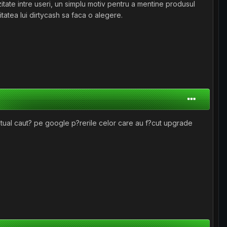
tate intre useri, un simplu motiv pentru a mentine produsul
atea lui dirtycash sa faca o alegere.
entual caut? pe google p?rerile celor care au f?cut upgrade