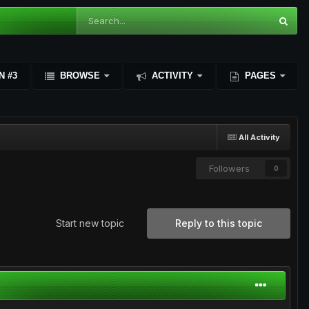
N #3
BROWSE
ACTIVITY
PAGES
All Activity
Followers
0
Start new topic
Reply to this topic