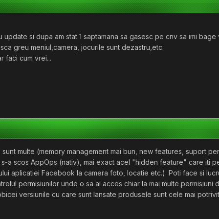
u update si dupa am stat 1 saptamana sa gasesc pe cnv sa imi bage 
sca greu meniul,camera, jocurile sunt dezastru,etc.
 faci cum vrei...
x sunt multe (memory management mai bun, new features, suport pentr
 s-a scos AppOps (nativ), mai exact acel "hidden feature" care iti per
lui aplicatiei Facebook la camera foto, locatie etc.). Poti face si lucr
rolul permisiunilor unde o sa ai acces chiar la mai multe permisiuni 
 obicei versiunile cu care sunt lansate produsele sunt cele mai potriv