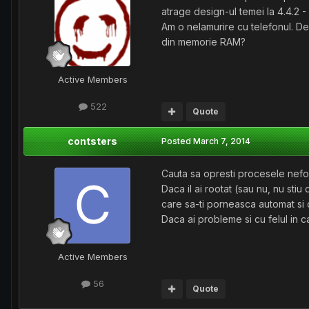
atrage design-ul temei la 4.4.2 -
Am o nelamurire cu telefonul. D
din memorie RAM?
Active Members
522
Quote
contsters
Posted
March 7, 2014
Cauta sa opresti procesele nefol
Daca il ai rootat (sau nu, nu sti
care sa-ti porneasca automat s
Daca ai probleme si cu felul in 
Active Members
56
Quote