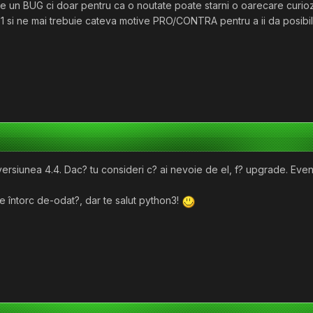
e un BUG ci doar pentru ca o noutate poate starni o oarecare curiozi
1 si ne mai trebuie cateva motive PRO/CONTRA pentru a ii da posibilit
n versiunea 4.4. Dac? tu consideri c? ai nevoie de el, f? upgrade. Ev
 întorc de-odat?, dar te salut python3!