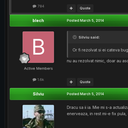
784
Quote
blech
Posted
March 5, 2014
Silviu said:
Or fi rezolvat si ei cateva b
nu au rezolvat nimic, doar au as
Active Members
1.6k
Quote
Silviu
Posted
March 5, 2014
Dracu sa ii ia. Mie mi s-a actual
enerveaza, in rest mi-e fix pula,