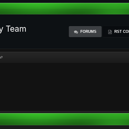
ty Team
FORUMS
RST CO
u?