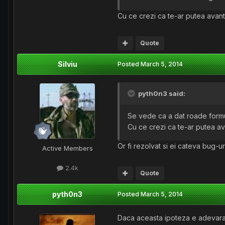
Cu ce crezi ca te-ar putea avant
Quote
Silviu
Posted
March 5, 2014
pyth0n3 said:
Se vede ca a dat roade formu
Cu ce crezi ca te-ar putea av
Or fi rezolvat si ei cateva bug-
Active Members
2.4k
Quote
pyth0n3
Posted
March 5, 2014
Daca aceasta ipoteza e adevarata