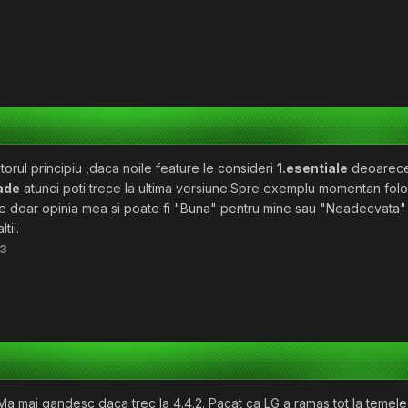
rul principiu ,daca noile feature le consideri
1.esentiale
deoarec
ade
atunci poti trece la ultima versiune.Spre exemplu momentan folo
te doar opinia mea si poate fi "Buna" pentru mine sau "Neadecvata"
tii.
3
 Ma mai gandesc daca trec la 4.4.2. Pacat ca LG a ramas tot la temele