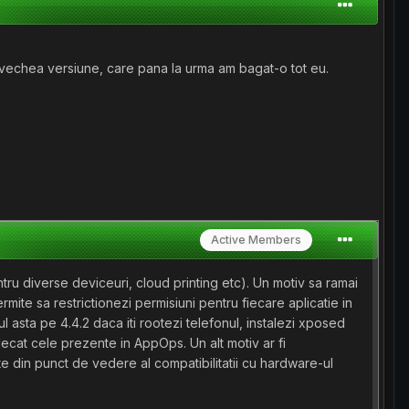
vechea versiune, care pana la urma am bagat-o tot eu.
Active Members
u diverse deviceuri, cloud printing etc). Un motiv sa ramai
mite sa restrictionezi permisiuni pentru fiecare aplicatie in
ul asta pe 4.4.2 daca iti rootezi telefonul, instalezi xposed
decat cele prezente in AppOps. Un alt motiv ar fi
ite din punct de vedere al compatibilitatii cu hardware-ul