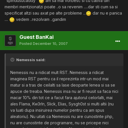
"spiridusucaddy"
am sa mai vorbesc si cu cativa din
membri mentzionatzi poate ..o sa revenim .....dar sti cum sa si
specificat altzi sau axat pe alte probleme ...
dar nu e panica
....
vedem ..rezolvam ..gandim
Guest BanKai
Posted
December 10, 2007
Nemessis said:
Nemessis nu a ridicat mult RST. Nemessis a ridicat
imaginea RST pentru ca il reprezinta intr-un mod mai
matur si a tras de ceilalti sa lase deoparte lenea si sa se
apuce de treaba. Nemessis insa nu ar fi reusit sa faca nici
macar 10% din tot ce a facut fara ajutorul celorlalti, mai
ales Flama, Kw3rln, Slick, Elias, Sysgh0st si multi altii (nu
va luati dupa insiruirea numelor pentru ca am spus
aleatoriu). Nu uitati ca Nemessis nu are cunostinte php,
nu are cunostinte de programare, nu se pricepe nici