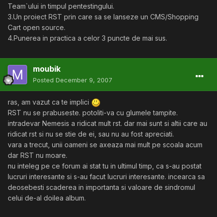
Team`ului in timpul pentestingului.
3.Un proiect RST prin care sa se lanseze un CMS/Shopping
Cart open source.
4.Punerea in practica a celor 3 puncte de mai sus.
moubik
Posted
December 9, 2007
ras, am vazut ca te implici
RST nu se prabuseste. potoliti-va cu glumele tampite.
intradevar Nemesis a ridicat mult rst. dar mai sunt si altii care au
ridicat rst si nu se stie de ei, sau nu au fost apreciati.
vara a trecut, unii oameni se axeaza mai mult pe scoala acum
dar RST nu moare.
nu inteleg pe ce forum ai stat tu in ultimul timp, ca s-au postat
lucruri interesante si s-au facut lucruri interesante. incearca sa
deosebesti scaderea in importanta si valoare de sindromul
celui de-al doilea album.