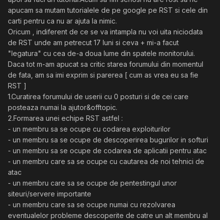
apucam sa mutam tutorialele de pe google pe RST si cele din
carti pentru ca nu ar ajuta la nimic.
Oricum , indiferent de ce se va intampla nu voi uita niciodata
de RST unde am petrecut 17 luni si ceva + mi-a facut
"legatura" cu cea de-a doua lume din spatele monitorului.
Daca tot m-am apucat sa critic starea forumului din momentul
de fata, am sa imi exprim si parerea [ cum as vrea eu sa fie
RST ]
1.Curatirea forumului de userii cu 0 posturi si de cei care
posteaza numai la ajutor&offtopic.
2.Formarea unei echipe RST astfel :
- un membru sa se ocupe cu codarea exploiturilor
- un membru sa se ocupe de descoperirea bugurilor in softuri
- un membru sa se ocupe de codarea de aplicatii pentru atac
- un membru care sa se ocupe cu cautarea de noi tehnici de
atac
- un membru care sa se ocupe de pentestingul unor
siteuri/servere importante
- un membru care sa se ocupe numai cu rezolvarea
eventualelor probleme descoperite de catre un alt membru al