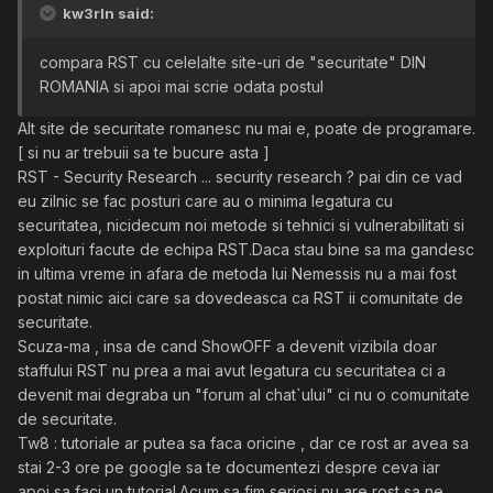
kw3rln said:
compara RST cu celelalte site-uri de "securitate" DIN
ROMANIA si apoi mai scrie odata postul
Alt site de securitate romanesc nu mai e, poate de programare.
[ si nu ar trebuii sa te bucure asta ]
RST - Security Research ... security research ? pai din ce vad
eu zilnic se fac posturi care au o minima legatura cu
securitatea, nicidecum noi metode si tehnici si vulnerabilitati si
exploituri facute de echipa RST.Daca stau bine sa ma gandesc
in ultima vreme in afara de metoda lui Nemessis nu a mai fost
postat nimic aici care sa dovedeasca ca RST ii comunitate de
securitate.
Scuza-ma , insa de cand ShowOFF a devenit vizibila doar
staffului RST nu prea a mai avut legatura cu securitatea ci a
devenit mai degraba un "forum al chat`ului" ci nu o comunitate
de securitate.
Tw8 : tutoriale ar putea sa faca oricine , dar ce rost ar avea sa
stai 2-3 ore pe google sa te documentezi despre ceva iar
apoi sa faci un tutorial.Acum sa fim seriosi nu are rost sa ne