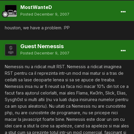
MostWanteD
Posted
December 9, 2007
houston, we have a problem. :PP
Guest Nemessis
Posted
December 9, 2007
Nemessis nu a ridicat mult RST. Nemessis a ridicat imaginea
RST pentru ca il reprezinta intr-un mod mai matur si a tras de
ceilalti sa lase deoparte lenea si sa se apuce de treaba.
Nemessis insa nu ar fi reusit sa faca nici macar 10% din tot ce a
facut fara ajutorul celorlalti, mai ales Flama, Kw3rln, Slick, Elias,
Sysgh0st si multi altii (nu va luati dupa insiruirea numelor pentru
ca am spus aleatoriu). Nu uitati ca Nemessis nu are cunostinte
php, nu are cunostinte de programare, nu se pricepe nici
macar la javascript foarte bine. Nemessis este doar un om cu
idei care a stiut la cine sa apeleze, cand sa apeleze si mai ales
a stiut cum sa prezinte totul intr-un mod comercial, fascinant si