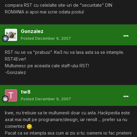
compara RST cu celelalte site-uri de "securitate" DIN
ROMANIA si apoi mai scrie odata postul
Gonzalez
Posted
December 9, 2007
RST nu se va "prabusi". Kw3 nu va lasa asta sa se intample.
RST4Ever!
Multumesc pe aceasta cale staff-ului RST!
-Gonzalez
tw8
Posted
December 9, 2007
kwe, nu trebuie sa te multumesti doar cu asta. Hackpedia este
axat mai mult pe programare/design, iar renslt ... prefer sa nu
comentez
.
Pacat ca se intampla asa cum ai zis si tu: oamenii isi fac prieteni