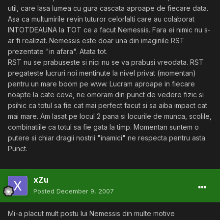
util, care lasa lumea cu gura cascata aproape de fiecare data.
Asa ca multumirile revin tuturor celorlalti care au colaborat
INTOTDEAUNA la TOT ce a facut Nemessis. Fara ei nimic nu s-
ar fi realizat. Nemessis este doar una din imaginile RST
prezentate "in afara". Atata tot.
RST nu se prabuseste si nici nu se va prabusi vreodata. RST
pregateste lucruri noi mentinute la nivel privat (momentan)
pentru un mare boom pe www. Lucram aproape in fiecare
noapte la cate ceva, ne omoram din punct de vedere fizic si
psihic ca totul sa fie cat mai perfect facut si sa aiba impact cat
mai mare. Am lasat pe locul 2 pana si locurile de munca, scolile,
combinatiile ca totul sa fie gata la timp. Momentan suntem o
putere si chiar dragii nostrii "inamici" ne respecta pentru asta.
Punct.
xZu
Posted
December 9, 2007
Mi-a placut mult postu lui Nemessis din multe motive