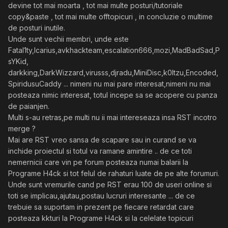
devine tot mai moarta , tot mai multe posturi/tutoriale
copy&paste , tot mai multe offtopicuri , in concluzie o multime
de posturi inutile.
Unde sunt vechii membri, unde este
Fatal1ty,Icarius,avkhackteam,escalation666,mozi,MadBadSad,P
sYKid,
darkking,DarkWizzard,virusss,djradu,MiniDisc,k0ltzu,Encoded,
SpiridusuCaddy ... nimeni nu mai pare interesat,nimeni nu mai
posteaza nimic interesat, totul incepe sa se acopere cu panza
de paianjen.
Multi s-au retras,pe multi nu ii mai intereseaza insa RST incotro
merge ?
Mai are RST vreo sansa de scapare sau in curand se va
inchide proiectul si totul va ramane amintire .. de ce toti
nemernicii care vin pe forum posteaza numai balarii la
Programe H4ck si tot felul de rahaturi luate de pe alte forumuri.
Unde sunt vremurile cand pe RST erau 100 de useri online si
toti se implicau,ajutau,postau lucruri interesante ... de ce
trebuie sa suportam in prezent pe fiecare retardat care
posteaza kkturi la Programe H4ck si la celelate topicuri