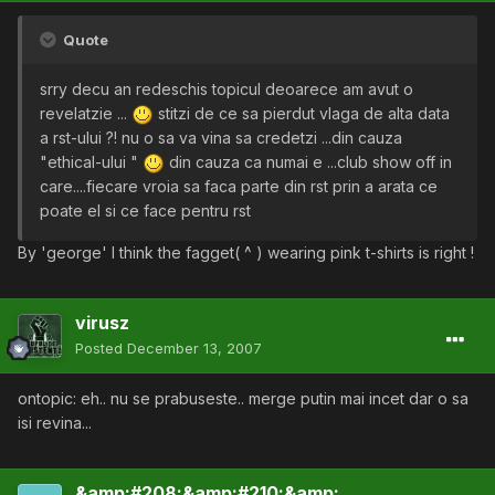
Quote
srry decu an redeschis topicul deoarece am avut o
revelatzie ...
stitzi de ce sa pierdut vlaga de alta data
a rst-ului ?! nu o sa va vina sa credetzi ...din cauza
"ethical-ului "
din cauza ca numai e ...club show off in
care....fiecare vroia sa faca parte din rst prin a arata ce
poate el si ce face pentru rst
By 'george' I think the fagget( ^ ) wearing pink t-shirts is right !
virusz
Posted
December 13, 2007
ontopic: eh.. nu se prabuseste.. merge putin mai incet dar o sa
isi revina...
&amp;#208;&amp;#210;&amp;