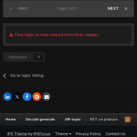
PREV
Page 1 of 2
NEXT
This topic is now closed to further replies.
Followers
0
Go to topic listing
Home
Discutii generale
Off-topic
RST se prabuseste ..
IPS Theme
by
IPSFocus
Theme
Privacy Policy
Contact Us