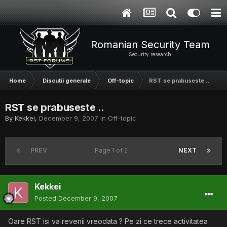
Romanian Security Team
Security research
Home
Discutii generale
Off-topic
RST se prabuseste ..
RST se prabuseste ..
By
Kekkei
,
December 9, 2007
in
Off-topic
PREV
Page 1 of 2
NEXT
Kekkei
Posted
December 9, 2007
Oare RST isi va revenii vreodata ? Pe zi ce trece activitatea