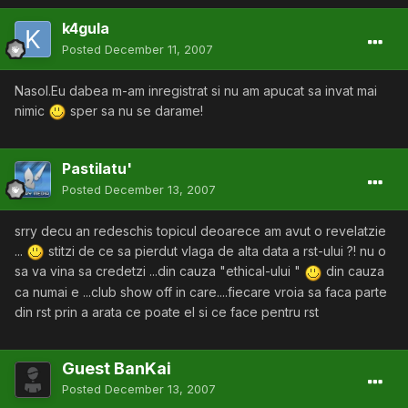
k4gula
Posted
December 11, 2007
Nasol.Eu dabea m-am inregistrat si nu am apucat sa invat mai
nimic
sper sa nu se darame!
Pastilatu'
Posted
December 13, 2007
srry decu an redeschis topicul deoarece am avut o revelatzie
...
stitzi de ce sa pierdut vlaga de alta data a rst-ului ?! nu o
sa va vina sa credetzi ...din cauza "ethical-ului "
din cauza
ca numai e ...club show off in care....fiecare vroia sa faca parte
din rst prin a arata ce poate el si ce face pentru rst
Guest BanKai
Posted
December 13, 2007