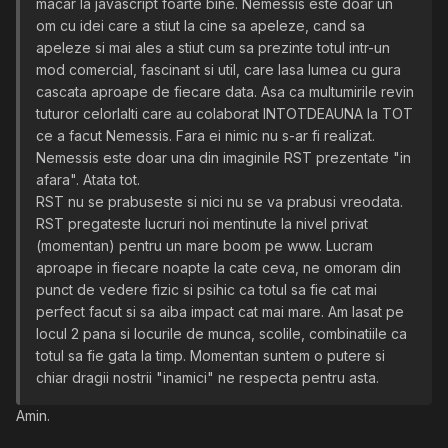
macar la javascript foarte bine. Nemessis este doar un
om cu idei care a stiut la cine sa apeleze, cand sa
apeleze si mai ales a stiut cum sa prezinte totul intr-un
mod comercial, fascinant si util, care lasa lumea cu gura
cascata aproape de fiecare data. Asa ca multumirile revin
tuturor celorlalti care au colaborat INTOTDEAUNA la TOT
ce a facut Nemessis. Fara ei nimic nu s-ar fi realizat.
Nemessis este doar una din imaginile RST prezentate "in
afara". Atata tot.
RST nu se prabuseste si nici nu se va prabusi vreodata.
RST pregateste lucruri noi mentinute la nivel privat
(momentan) pentru un mare boom pe www. Lucram
aproape in fiecare noapte la cate ceva, ne omoram din
punct de vedere fizic si psihic ca totul sa fie cat mai
perfect facut si sa aiba impact cat mai mare. Am lasat pe
locul 2 pana si locurile de munca, scolile, combinatiile ca
totul sa fie gata la timp. Momentan suntem o putere si
chiar dragii nostrii "inamici" ne respecta pentru asta.
Amin.