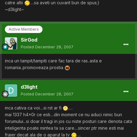
catre altii
....sa aveti un cuvant bun de spus;)
~d3light~
Active Members
SirGod
Posted
December 28, 2007
inca un tampit/tampiti care fac tara de ras..asta e
romania..promoveaza prostia
d3light
Posted
December 28, 2007
inca cativa ca voi....si rst ar fi
.....
mai 1337 h4x0r ce esti....din moment ce nu aduci nimic bun
forumului...si doar il tragi in jos cu niste posturi care denota cata
inteligenta poate mintea ta sa care....sincer ptr mine esti mai
fraier decat ala de o aparut la tv
....