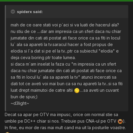
spiderx said:
mah de ce oare stati voi p`aci si va luati de hacerul ala?
nu stiu de ce ....dar am impresia ca un sfert daca nu chiar
jumatate din cati ati postat ati face orice ca sa fiti in locul
lu` ala sa apareti la tv.saracul hacer a fost propus de
elodia si l`a dat si pe el la tv...ptr ca subiectul "elodia" e
deja ceva boring ptr toate lumea.
si daca m`am inselat la faza cu "m impresia ca un sfert
daca nu chiar jumatate din cati ati postat ati face orice ca
sa fiti in locul lu` ala sa apareti la tv" atunci incercati sa
dati tot ce aveti voi mai bun ca sa nu apareti la tv...si sa fiti
luat drept maimutoi de catre altii
....sa aveti un cuvant
bun de spus;)
~d3light~
Decat sa apar pe OTV ma impusc, orice om normal stie sa
umble pe DC++ chiar si nos. Trebuie pus CNA-ul pe OTV
).
In fine, eu mor de ras mai mult cand ma uit la posturile voastre.