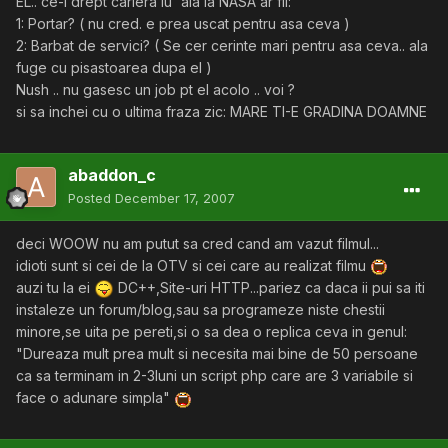
EL.. ce-i drept cariera lu` ala la NASA ar fii:
1: Portar? ( nu cred. e prea uscat pentru asa ceva )
2: Barbat de servici? ( Se cer cerinte mari pentru asa ceva.. ala
fuge cu pisastoarea dupa el )
Nush .. nu gasesc un job pt el acolo .. voi ?
si sa inchei cu o ultima fraza zic: MARE TI-E GRADINA DOAMNE
abaddon_c
Posted
December 17, 2007
deci WOOW nu am putut sa cred cand am vazut filmul...
idioti sunt si cei de la OTV si cei care au realizat filmu
auzi tu la ei
DC++,Site-uri HTTP...pariez ca daca ii pui sa iti
instaleze un forum/blog,sau sa programeze niste chestii
minore,se uita pe pereti,si o sa dea o replica ceva in genul:
"Dureaza mult prea mult si necesita mai bine de 50 persoane
ca sa terminam in 2-3luni un script php care are 3 variabile si
face o adunare simpla"