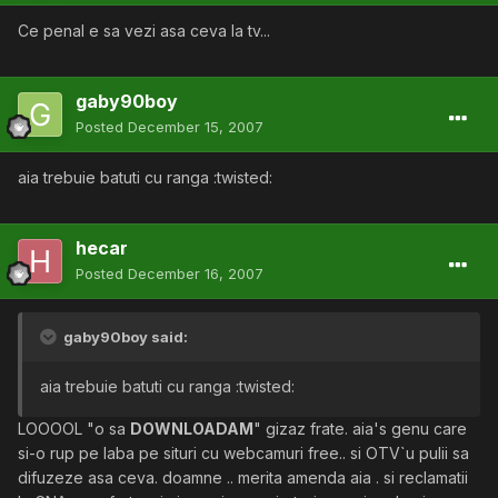
Ce penal e sa vezi asa ceva la tv...
gaby90boy
Posted
December 15, 2007
aia trebuie batuti cu ranga :twisted:
hecar
Posted
December 16, 2007
gaby90boy said:
aia trebuie batuti cu ranga :twisted:
LOOOOL "o sa
DOWNLOADAM
" gizaz frate. aia's genu care
si-o rup pe laba pe situri cu webcamuri free.. si OTV`u pulii sa
difuzeze asa ceva. doamne .. merita amenda aia . si reclamatii