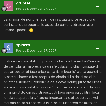
grunter
Posted
December 27, 2007
vai si amar de noi.....ne facem de ras....atata prostie...eu unu
sunt satul de progeniturile astea de oameni....drojdia rasei
umane....pacat...
spiderx
Posted
December 27, 2007
mah de ce oare stati voi p`aci si va luati de hacerul ala?nu stiu
de ce ....dar am impresia ca un sfert daca nu chiar jumatate din
cati ati postat ati face orice ca sa fiti in locul lu` ala sa apareti la
tv.saracul hacer a fost propus de elodia si l`a dat si pe el la
tv...ptr ca subiectul "elodia" e deja ceva boring ptr toate lumea.
si daca m`am inselat la faza cu "m impresia ca un sfert daca nu
chiar jumatate din cati ati postat ati face orice ca sa fiti in locul
lu` ala sa apareti la tv" atunci incercati sa dati tot ce aveti voi
mai bun ca sa nu apareti la tv...si sa fiti luat drept maimutoi de