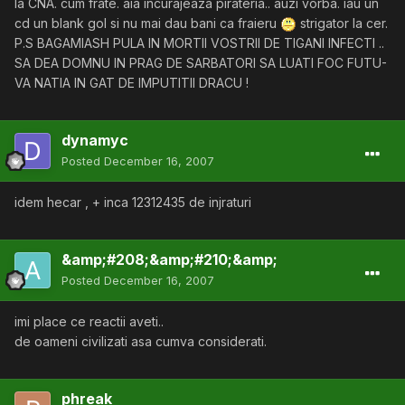
la CNA. cum frate. aia incurajeaza pirateria.. auzi vorba. iau un
cd un blank gol si nu mai dau bani ca fraieru
strigator la cer.
P.S BAGAMIASH PULA IN MORTII VOSTRII DE TIGANI INFECTI ..
SA DEA DOMNU IN PRAG DE SARBATORI SA LUATI FOC FUTU-
VA NATIA IN GAT DE IMPUTITII DRACU !
dynamyc
Posted
December 16, 2007
idem hecar , + inca 12312435 de injraturi
&amp;#208;&amp;#210;&amp;
Posted
December 16, 2007
imi place ce reactii aveti..
de oameni civilizati asa cumva considerati.
phreak