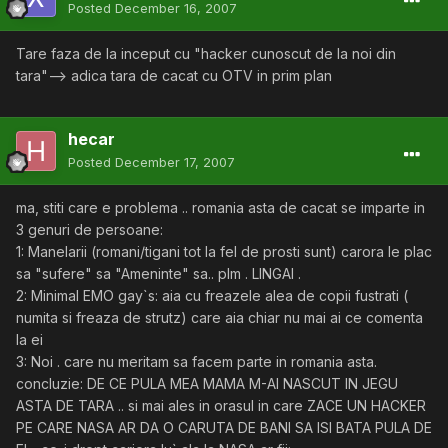
Posted
December 16, 2007
Tare faza de la inceput cu "hacker cunoscut de la noi din
tara"--> adica tara de cacat cu OTV in prim plan
hecar
Posted
December 17, 2007
ma, stiti care e problema .. romania asta de cacat se imparte in
3 genuri de persoane:
1: Manelarii (romani/tigani tot la fel de prosti sunt) carora le plac
sa "sufere" sa "Ameninte" sa.. plm . LINGAI .
2: Minimal EMO gay`s: aia cu freazele alea de copii fustrati (
numita si freaza de strutz) care aia chiar nu mai ai ce comenta
la ei
3: Noi . care nu meritam sa facem parte in romania asta.
concluzie: DE CE PULA MEA MAMA M-AI NASCUT IN JEGU
ASTA DE TARA .. si mai ales in orasul in care ZACE UN HACKER
PE CARE NASA AR DA O CARUTA DE BANI SA ISI BATA PULA DE