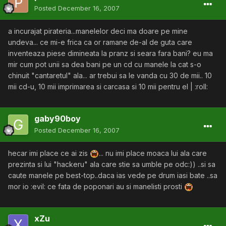
Posted
December 16, 2007
a incurajat pirateria...manelelor deci ma doare pe mine
undeva... ce mi-e frica ca or ramane de-al de guta care
inventeaza piese dimineata la pranz si seara fara bani? eu ma
mir cum pot unii sa dea bani pe un cd cu manele la cat s-o
chinuit "cantaretul" ala... ar trebui sa le vanda cu 30 de mii.. 10
mii cd-u, 10 mii imprimarea si carcasa si 10 mii pentru el | :roll:
gaby90boy
Posted
December 16, 2007
hecar imi place ce ai zis
... nu imi place moaca lui ala care
prezinta si lui "hackeru" ala care stie sa umble pe odc:)) ..si sa
caute manele pe best-top..daca ias vede pe drum iasi bate ..sa
mor io :evil: ce fata de poponari au si manelisti prosti
xZu