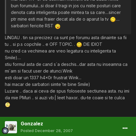
bun forumului...si doar il tragi in jos cu niste posturi care
denota cata inteligenta poate mintea ta sa care....sincer
ptr mine esti mai fraier decat ala de o aparut la tv
....
sarbatori fericite RST
LINGAU . tin sa precizez ca sunt pe forumu asta dinainte sa fii
tu .. si p.s copchile .. e OFF TOPIC. .
DIE IDIOT
nu cred ca vechimea are vreo legatura cu inteligenta ta
Smile)....
stiu formul asta de cand s`a deschis...dar asta nu inseamna ca
mi`am si facut user de atunci.Wink
esti doar un 1337 h4x0r frustrat Wink...
hai macar de sarbatori simte`te bine Smile)
Luzare .. daca ai ceva de spus foloseste sectiunea asta. nu imi
da mie PMuri .. si auzi vb:| leet haxor.. du-te coaie si te culca
Gonzalez
Posted
December 28, 2007