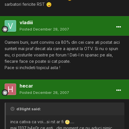
sarbatori fericite RST
vladiii
Posted
December 28, 2007
Oameni buni, sunt convins ca 80% din cei care ati postat aici
sunteti mai praf decat ala care a aparut la OTV. Si nu o spun
eu, ci posturile voastre pe forum ! Dati-l in spanac pe ala,
fiecare face ce poate si cat poate.
Pace si inchideti topicul asta !
hecar
Posted
December 28, 2007
d3light said:
inca cativa ca voi....si rst ar fi
.....
mai 1337 h4x0r ce esti....din moment ce nu aduci nimic