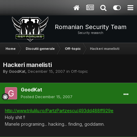
Romanian Security Team
Security research
Home
Discutii generale
Off-topic
Hackeri manelisti
Hackeri manelisti
By
GoodKat
,
December 15, 2007
in
Off-topic
GoodKat
Posted
December 15, 2007
http://www.trilulilu.ro/PartzPartzescu/493dd488ff929e
Holy shit !!
Manele programing... hacking... finding, goddamn.