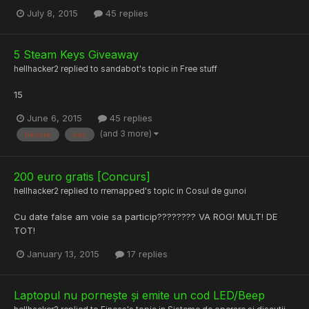
July 8, 2015
45 replies
5 Steam Keys Giveaway
hellhacker2
replied to
sandabot
's topic in
Free stuff
15
June 6, 2015
45 replies
(and 3 more)
fiecare
key
200 euro gratis [Concurs]
hellhacker2
replied to
rremapped
's topic in
Cosul de gunoi
Cu date false am voie sa particip???????? VA ROG! MULT! DE
TOT!
January 13, 2015
17 replies
Laptopul nu pornește și emite un cod LED/Beep