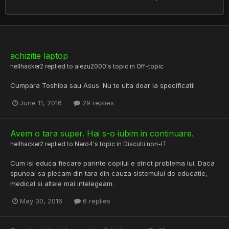
achizitie laptop
hellhacker2
replied to
alezu2000
's topic in
Off-topic
Cumpara Toshiba sau Asus. Nu te uita doar la specificatii
June 11, 2016
29 replies
Avem o tara super. Hai s-o iubim in continuare.
hellhacker2
replied to
Nero4
's topic in
Discutii non-IT
Cum isi educa fiecare parinte copilul e strict problema lui. Daca
spuneai sa plecam din tara din cauza sistemului de educatie,
medical si altele mai intelegeam.
May 30, 2016
6 replies