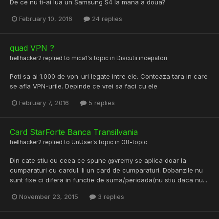
De ce nu ti-ai lua un Samsung S4 la mana a doua?
February 10, 2016
24 replies
quad VPN ?
hellhacker2
replied to
mica1
's topic in
Discutii incepatori
Poti sa ai 1.000 de vpn-uri legate intre ele. Conteaza tara in care
se afla VPN-urile. Depinde ce vrei sa faci cu ele
February 7, 2016
5 replies
Card StarForte Banca Transilvania
hellhacker2
replied to
UnUser
's topic in
Off-topic
Din cate stiu eu ceea ce spune @vremy se aplica doar la
cumparaturi cu cardul. Ii un card de cumparaturi. Dobanzile nu
sunt fixe ci difera in functie de suma/perioada(nu stiu daca nu...
November 23, 2015
3 replies