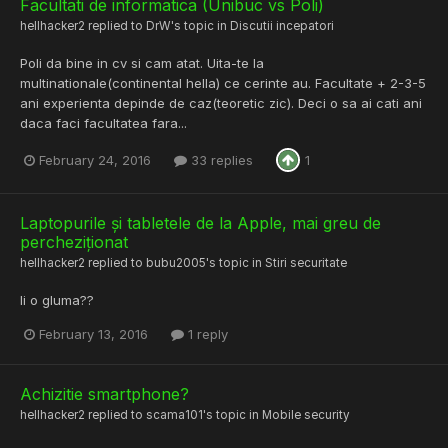
Facultati de informatica (Unibuc vs Poli)
hellhacker2
replied to
DrW
's topic in
Discutii incepatori
Poli da bine in cv si cam atat. Uita-te la
multinationale(continental hella) ce cerinte au. Facultate + 2-3-5
ani experienta depinde de caz(teoretic zic). Deci o sa ai cati ani
daca faci facultatea fara...
February 24, 2016
33 replies
1
Laptopurile și tabletele de la Apple, mai greu de
percheziționat
hellhacker2
replied to
bubu2005
's topic in
Stiri securitate
Ii o gluma??
February 13, 2016
1 reply
Achizitie smartphone?
hellhacker2
replied to
scama101
's topic in
Mobile security