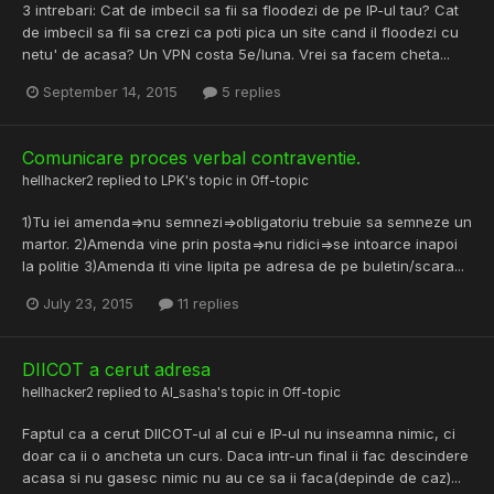
3 intrebari: Cat de imbecil sa fii sa floodezi de pe IP-ul tau? Cat
de imbecil sa fii sa crezi ca poti pica un site cand il floodezi cu
netu' de acasa? Un VPN costa 5e/luna. Vrei sa facem cheta...
September 14, 2015
5 replies
Comunicare proces verbal contraventie.
hellhacker2
replied to
LPK
's topic in
Off-topic
1)Tu iei amenda=>nu semnezi=>obligatoriu trebuie sa semneze un
martor. 2)Amenda vine prin posta=>nu ridici=>se intoarce inapoi
la politie 3)Amenda iti vine lipita pe adresa de pe buletin/scara...
July 23, 2015
11 replies
DIICOT a cerut adresa
hellhacker2
replied to
Al_sasha
's topic in
Off-topic
Faptul ca a cerut DIICOT-ul al cui e IP-ul nu inseamna nimic, ci
doar ca ii o ancheta un curs. Daca intr-un final ii fac descindere
acasa si nu gasesc nimic nu au ce sa ii faca(depinde de caz)...