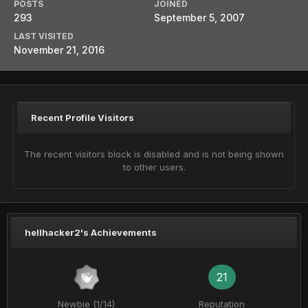
POSTS
JOINED
293
September 5, 2007
LAST VISITED
November 21, 2016
Recent Profile Visitors
The recent visitors block is disabled and is not being shown
to other users.
hellhacker2's Achievements
21
Newbie (1/14)
Reputation