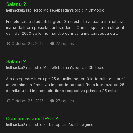
Salariu ?
hellhacker2
replied to
MoiseSebastian
's topic in
Off-topic
Firmele cauta studenti la greu. Gandeste-te asa:cea mai ieftina
mana de lucru posibila sunt studentii. Cand ii spui la un student
ca ii dai 2000 de lei nu mai stie cum sa iti multumeasca dar...
October 26, 2015
27 replies
Salariu ?
hellhacker2
replied to
MoiseSebastian
's topic in
Off-topic
Am coleg care lucra pe 25 de milioane, an 3 la facultate si are 1
an vechime in firma. Un inginer in aceeasi firma lucreaza pe 25
de mil.(nu toti inginerii din firma respectiva primesc 25 mil sa...
October 25, 2015
27 replies
Cum imi ascund IP-ul ?
hellhacker2
replied to
z4rk
's topic in
Cosul de gunoi