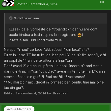
Posted
September 4, 2014
SickSpawn said:
1.Lasa-l ca el vorbeste de "trojandick" dar nu are cont
acolo fiindca a fost respins la inregistrare
)
2.Asta e fan TrinClond toata ziua!
Ne spui ?i nou? ce face "#!/bin/bash" din loca?ia ta?
Eu te înjur pe TT iar tu îmi dai ban pe HY, hai s? fim serio?i, e?ti
un copil de 14 ani ce te oftici la 2 înjur?turi.
Dac? aveai 21 de ani nu p?reai un copil, încerci s? pari matur
dar nu e?ti nici m?car 10%. Dac? aveai minte nu te mai b?gai în
seama, t?ceai din gur? ?i l?sai pro?tii s? vorbeasc?.
*/ Nu mai zic nimic, decât s? primesc ban pentru tine mai bine
tac din gur?.
Edited
September 4, 2014
by .Breacker
Active Members