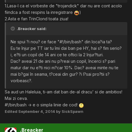
1.Lasa-l ca el vorbeste de "trojandick" dar nu are cont acolo
fiindca a fost respins la inregistrare
)
2.Asta e fan TrinClond toata ziua!
.Breacker said:
Ne spui ?i nou? ce face "#!/bin/bash" din loca?ia ta?
Eu te înjur pe TT iar tu îmi dai ban pe HY, hai s? fim serio?
i, e?ti un copil de 14 ani ce te oftici la 2 înjur?turi.
Dac? aveai 21 de ani nu p?reai un copil, încerci s? pari
matur dar nu e?ti nici m?car 10%. Dac? aveai minte nu te
mai b?gai în seama, t?ceai din gur? ?i l?sai pro?tii s?
vorbeasc?.
Sa aud un Haleluia, ti-am dat ban de-al dracu' si de ambitios!
Mai zi ceva.
#!/bin/bash -> e o simpla linie de cod!
Edited
September 4, 2014
by SickSpawn
.Breacker