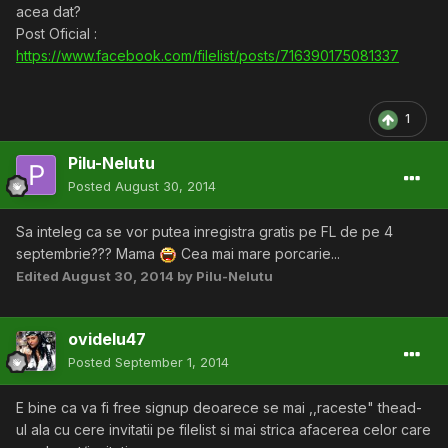
acea dat?
Post Oficial :
https://www.facebook.com/filelist/posts/716390175081337
1
Pilu-Nelutu
Posted
August 30, 2014
Sa inteleg ca se vor putea inregistra gratis pe FL de pe 4
septembrie??? Mama
Cea mai mare porcarie...
Edited
August 30, 2014
by Pilu-Nelutu
ovidelu47
Posted
September 1, 2014
E bine ca va fi free signup deoarece se mai ,,raceste" thead-
ul ala cu cere invitatii pe filelist si mai strica afacerea celor care