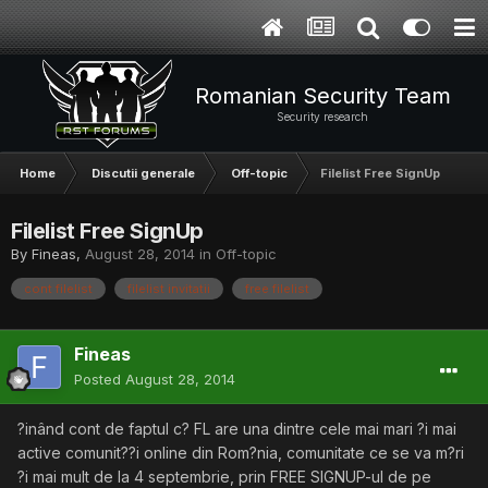
Romanian Security Team
Security research
Home
Discutii generale
Off-topic
Filelist Free SignUp
Filelist Free SignUp
By
Fineas
,
August 28, 2014
in
Off-topic
cont filelist
filelist invitatii
free filelist
Fineas
Posted
August 28, 2014
?inând cont de faptul c? FL are una dintre cele mai mari ?i mai
active comunit??i online din Rom?nia, comunitate ce se va m?ri
?i mai mult de la 4 septembrie, prin FREE SIGNUP-ul de pe