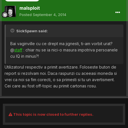
malsploit
Posted
September 4, 2014
SickSpawn said:
Bai vaginville cu ce drept ma jignesti, ti-am vorbit urat?
@
staff
: chiar nu se ia nici-o masura impotriva persoanele
cu IQ in minus?!
Utilizatorul respectiv a primit avertizare. Foloseste buton de
report si rezolvam noi. Daca raspunzi cu aceeasi moneda si
vrei ca noi sa fim corecti, o sa primesti si tu un avertisment.
Cei care au fost off-topic au primit cartonas rosu.
This topic is now closed to further replies.