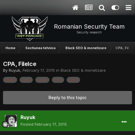
Romanian Security Team
Security research
Home
Sectiunea tehnica
Black SEO & monetizare
CPA, FileIc
CPA, FileIce
By
Ruyuk
,
February 17, 2015
in
Black SEO & monetizare
bani
cpa
cum
fac
stiu
Reply to this topic
Ruyuk
Posted
February 17, 2015