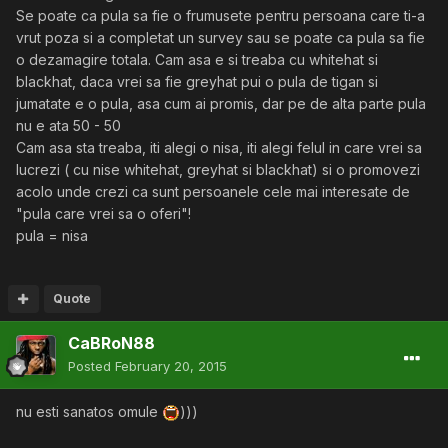
Se poate ca pula sa fie o frumusete pentru persoana care ti-a
vrut poza si a completat un survey sau se poate ca pula sa fie
o dezamagire totala. Cam asa e si treaba cu whitehat si
blackhat, daca vrei sa fie greyhat pui o pula de tigan si
jumatate e o pula, asa cum ai promis, dar pe de alta parte pula
nu e ata 50 - 50
Cam asa sta treaba, iti alegi o nisa, iti alegi felul in care vrei sa
lucrezi ( cu nise whitehat, greyhat si blackhat) si o promovezi
acolo unde crezi ca sunt persoanele cele mai interesate de
"pula care vrei sa o oferi"!
pula = nisa
Quote
CaBRoN88
Posted
February 20, 2015
nu esti sanatos omule
)))