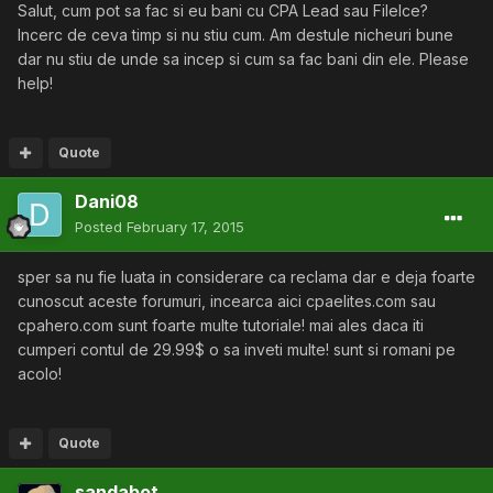
Salut, cum pot sa fac si eu bani cu CPA Lead sau FileIce?
Incerc de ceva timp si nu stiu cum. Am destule nicheuri bune
dar nu stiu de unde sa incep si cum sa fac bani din ele. Please
help!
Quote
Dani08
Posted
February 17, 2015
sper sa nu fie luata in considerare ca reclama dar e deja foarte
cunoscut aceste forumuri, incearca aici cpaelites.com sau
cpahero.com sunt foarte multe tutoriale! mai ales daca iti
cumperi contul de 29.99$ o sa inveti multe! sunt si romani pe
acolo!
Quote
sandabot