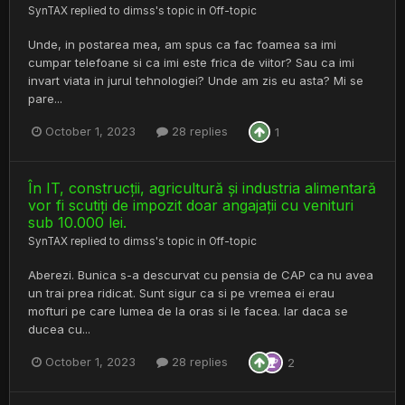
SynTAX
replied to
dimss
's topic in
Off-topic
Unde, in postarea mea, am spus ca fac foamea sa imi
cumpar telefoane si ca imi este frica de viitor? Sau ca imi
invart viata in jurul tehnologiei? Unde am zis eu asta? Mi se
pare...
October 1, 2023
28 replies
1
În IT, construcții, agricultură și industria alimentară
vor fi scutiți de impozit doar angajații cu venituri
sub 10.000 lei.
SynTAX
replied to
dimss
's topic in
Off-topic
Aberezi. Bunica s-a descurvat cu pensia de CAP ca nu avea
un trai prea ridicat. Sunt sigur ca si pe vremea ei erau
mofturi pe care lumea de la oras si le facea. Iar daca se
ducea cu...
October 1, 2023
28 replies
2