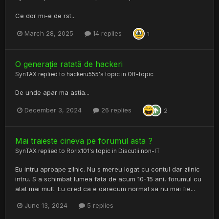
Ce dor mi-e de rst...
March 28, 2025
14 replies
1
O generație ratată de hackeri
SynTAX
replied to
hackeru555
's topic in
Off-topic
De unde apar ma astia...
December 3, 2024
26 replies
2
Mai traieste cineva pe forumul asta ?
SynTAX
replied to
Rorix101
's topic in
Discutii non-IT
Eu intru aproape zilnic. Nu s mereu logat cu contul dar zilnic
intru. S a schimbat lumea fata de acum 10-15 ani, forumul cu
atat mai mult. Eu cred ca e oarecum normal sa nu mai fie...
June 13, 2024
5 replies