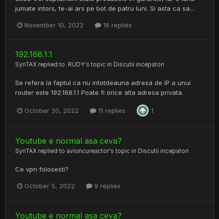
jumate intors, te-ai ars pe bot de patru luni. Si asta ca sa...
November 10, 2022
16 replies
192.168.1.1
SynTAX
replied to
.RUDY
's topic in
Discutii incepatori
Se refera la faptul ca nu intotdeauna adresa de IP a unui
router este 192.168.1.1 Poate fi orice alta adresa privata.
October 30, 2022
11 replies
1
Youtube e normal asa ceva?
SynTAX
replied to
avioncureactor
's topic in
Discutii incepatori
Ce vpn folosesti?
October 5, 2022
9 replies
Youtube e normal asa ceva?