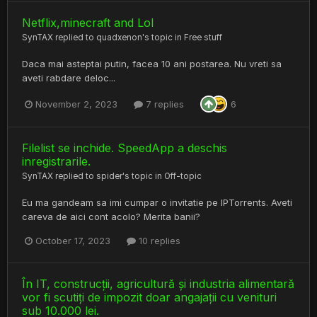
Netflix,minecraft and Lol
SynTAX
replied to
quadxenon
's topic in
Free stuff
Daca mai asteptai putin, facea 10 ani postarea. Nu vreti sa
aveti rabdare deloc...
November 2, 2023
7 replies
6
Filelist se inchide. SpeedApp a deschis
inregistrarile.
SynTAX
replied to
spider
's topic in
Off-topic
Eu ma gandeam sa imi cumpar o invitatie pe IPTorrents. Aveti
careva de aici cont acolo? Merita banii?
October 17, 2023
10 replies
În IT, construcții, agricultură și industria alimentară
vor fi scutiți de impozit doar angajații cu venituri
sub 10.000 lei.