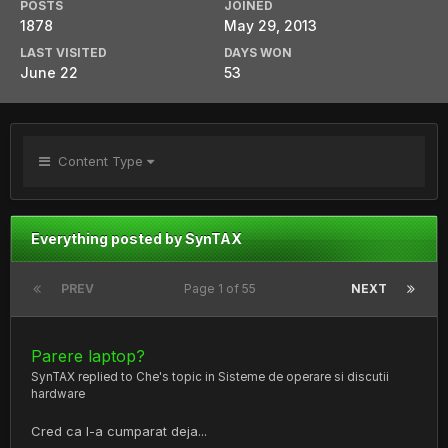
POSTS
JOINED
1878
May 29, 2013
LAST VISITED
DAYS WON
June 22
53
Content Type
Everything posted by SynTAX
PREV
Page 1 of 55
NEXT
Parere laptop?
SynTAX
replied to
Che
's topic in
Sisteme de operare si discutii
hardware
Cred ca l-a cumparat deja...