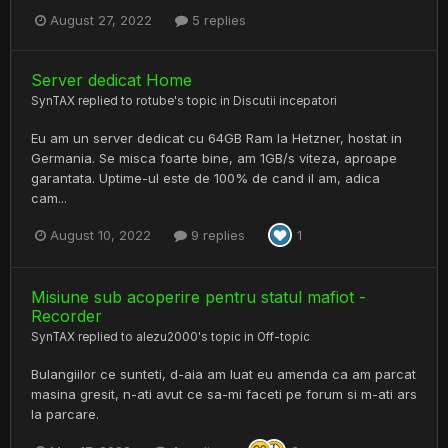
August 27, 2022
5 replies
Server dedicat Home
SynTAX
replied to
rotube
's topic in
Discutii incepatori
Eu am un server dedicat cu 64GB Ram la Hetzner, hostat in
Germania. Se misca foarte bine, am 1GB/s viteza, aproape
garantata. Uptime-ul este de 100% de cand il am, adica
cam...
August 10, 2022
9 replies
1
Misiune sub acoperire pentru statul mafiot -
Recorder
SynTAX
replied to
alezu2000
's topic in
Off-topic
Bulangiilor ce sunteti, d-aia am luat eu amenda ca am parcat
masina gresit, n-ati avut ce sa-mi faceti pe forum si m-ati ars
la parcare.