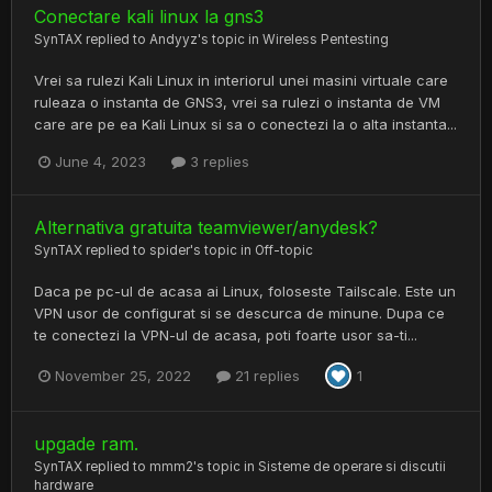
Conectare kali linux la gns3
SynTAX
replied to
Andyyz
's topic in
Wireless Pentesting
Vrei sa rulezi Kali Linux in interiorul unei masini virtuale care
ruleaza o instanta de GNS3, vrei sa rulezi o instanta de VM
care are pe ea Kali Linux si sa o conectezi la o alta instanta...
June 4, 2023
3 replies
Alternativa gratuita teamviewer/anydesk?
SynTAX
replied to
spider
's topic in
Off-topic
Daca pe pc-ul de acasa ai Linux, foloseste Tailscale. Este un
VPN usor de configurat si se descurca de minune. Dupa ce
te conectezi la VPN-ul de acasa, poti foarte usor sa-ti...
November 25, 2022
21 replies
1
upgade ram.
SynTAX
replied to
mmm2
's topic in
Sisteme de operare si discutii
hardware