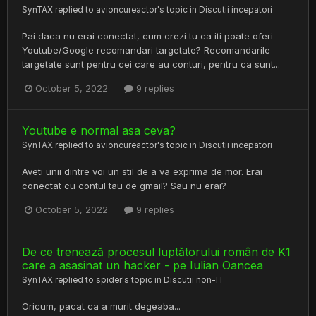
SynTAX
replied to
avioncureactor
's topic in
Discutii incepatori
Pai daca nu erai conectat, cum crezi tu ca iti poate oferi
Youtube/Google recomandari targetate? Recomandarile
targetate sunt pentru cei care au conturi, pentru ca sunt...
October 5, 2022
9 replies
Youtube e normal asa ceva?
SynTAX
replied to
avioncureactor
's topic in
Discutii incepatori
Aveti unii dintre voi un stil de a va exprima de mor. Erai
conectat cu contul tau de gmail? Sau nu erai?
October 5, 2022
9 replies
De ce trenează procesul luptătorului român de K1
care a asasinat un hacker - pe Iulian Oancea
SynTAX
replied to
spider
's topic in
Discutii non-IT
Oricum, pacat ca a murit degeaba...