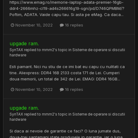
https://www.emag.ro/memorie-laptop-adata-premier-16gb-
ddr4-2666mhz-cl19-ad4s266616g19-sgn/pd/D746QPMBM/?
Poftim, ADATA. Vaide capu tau. Si asta pe eMag. Ca daca...
November 10, 2022
16 replies
upgade ram.
SynTAX
replied to
mmm2
's topic in
Sisteme de operare si discutii
hardware
Esti pamant. Nici nu stiu de ce imi bat eu capu cu nulitati ca
tine. Aliexpress: DDR4 16B 2133 costa 171 de Lei. Cumperi
doua memorii, un total de 342 de Lei. EMAG: DDR4 16GB...
November 10, 2022
16 replies
upgade ram.
SynTAX
replied to
mmm2
's topic in
Sisteme de operare si discutii
hardware
Si daca ai nevoie de garantie ce faci? O luna jumate dus,
doua-trei saptamani state produsele in garantie, iar o luna