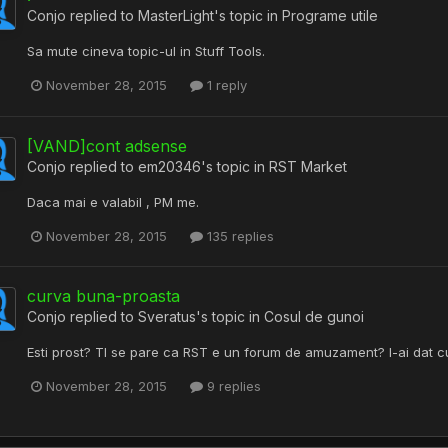
Conjo
replied to
MasterLight
's topic in
Programe utile
Sa mute cineva topic-ul in Stuff Tools.
November 28, 2015
1 reply
[VAND]cont adsense
Conjo
replied to
em20346
's topic in
RST Market
Daca mai e valabil , PM me.
November 28, 2015
135 replies
curva buna-proasta
Conjo
replied to
Sveratus
's topic in
Cosul de gunoi
Esti prost? TI se pare ca RST e un forum de amuzament? I-ai dat c
November 28, 2015
9 replies