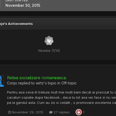
LAST VISITED
November 30, 2015
jo's Achievements
Newbie (1/14)
Retea socializare romaneasca.
Conjo
replied to
wirtz
's topic in
Off-topic
Pentru asa ceva iti trebuie mult mai multi bani decat ai precizat tu 
cacaturi copiate dupa facebook , daca tu tot asa vei face si nu vei ofe
pa la gandul asta. Cum au zis si ceilalti , o promovare excelenta c
November 29, 2015
27 replies
1