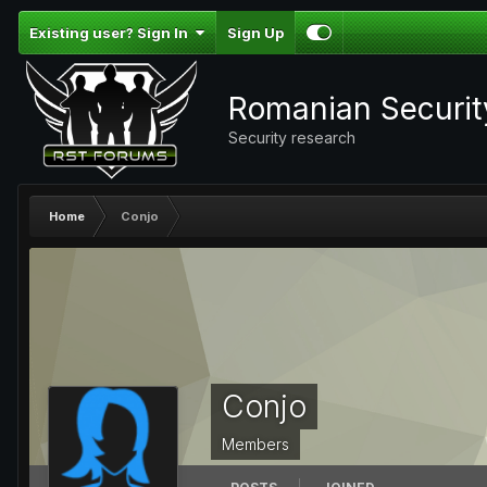
Existing user? Sign In
Sign Up
Romanian Securi
Security research
Home
Conjo
Conjo
Members