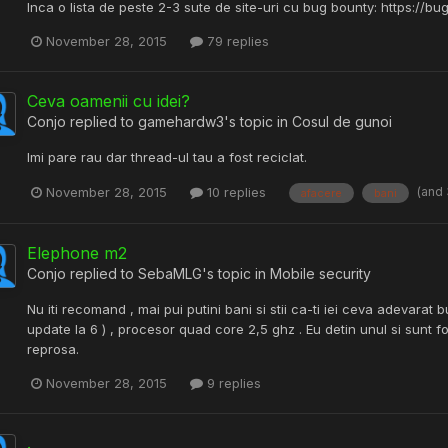
Inca o lista de peste 2-3 sute de site-uri cu bug bounty: https:/
November 28, 2015
79 replies
Ceva oamenii cu idei?
Conjo
replied to
gamehardw3
's topic in
Cosul de gunoi
Imi pare rau dar thread-ul tau a fost reciclat.
(and
November 28, 2015
10 replies
afacere
bani
Elephone m2
Conjo
replied to
SebaMLG
's topic in
Mobile security
Nu iti recomand , mai pui putini bani si stii ca-ti iei ceva adevarat
update la 6 ) , procesor quad core 2,5 ghz . Eu detin unul si sunt 
reprosa.
November 28, 2015
9 replies
.