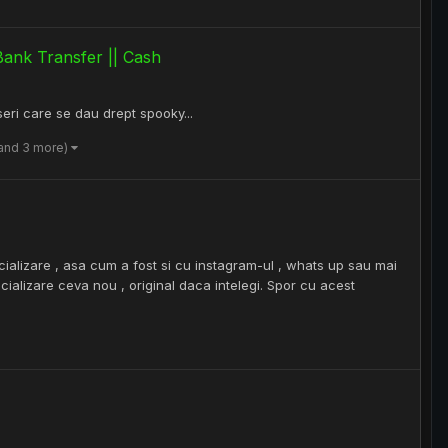
ank Transfer || Cash
seri care se dau drept spooky...
and 3 more)
ializare , asa cum a fost si cu instagram-ul , whats up sau mai
ocializare ceva nou , original daca intelegi. Spor cu acest