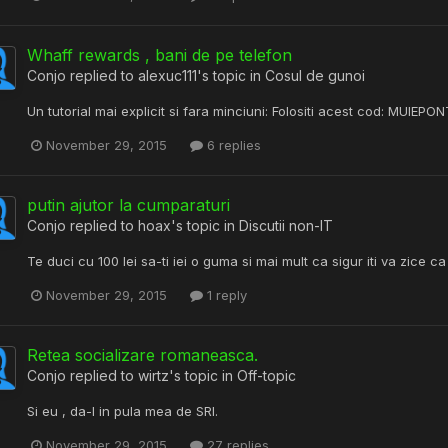
Whaff rewards , bani de pe telefon
Conjo
replied to
alexuc111
's topic in
Cosul de gunoi
Un tutorial mai explicit si fara minciuni: Folositi acest cod: MUIEPO
November 29, 2015
6 replies
putin ajutor la cumparaturi
Conjo
replied to
hoax
's topic in
Discutii non-IT
Te duci cu 100 lei sa-ti iei o guma si mai mult ca sigur iti va zice ca
November 29, 2015
1 reply
Retea socializare romaneasca.
Conjo
replied to
wirtz
's topic in
Off-topic
Si eu , da-l in pula mea de SRI.
November 29, 2015
27 replies