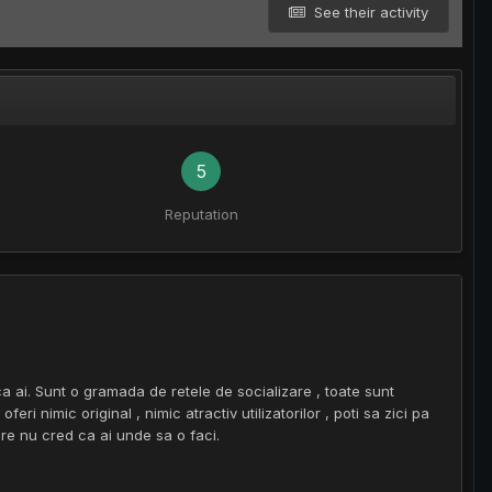
See their activity
5
Reputation
ca ai. Sunt o gramada de retele de socializare , toate sunt
ri nimic original , nimic atractiv utilizatorilor , poti sa zici pa
are nu cred ca ai unde sa o faci.