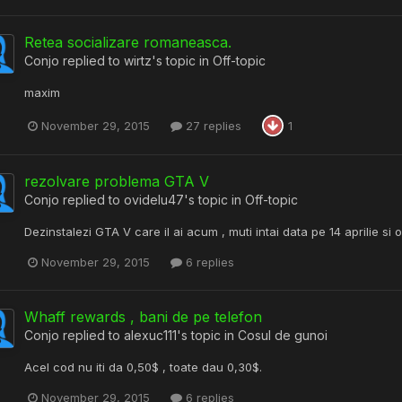
Retea socializare romaneasca.
Conjo
replied to
wirtz
's topic in
Off-topic
maxim
November 29, 2015
27 replies
1
rezolvare problema GTA V
Conjo
replied to
ovidelu47
's topic in
Off-topic
Dezinstalezi GTA V care il ai acum , muti intai data pe 14 aprilie si o
November 29, 2015
6 replies
Whaff rewards , bani de pe telefon
Conjo
replied to
alexuc111
's topic in
Cosul de gunoi
Acel cod nu iti da 0,50$ , toate dau 0,30$.
November 29, 2015
6 replies