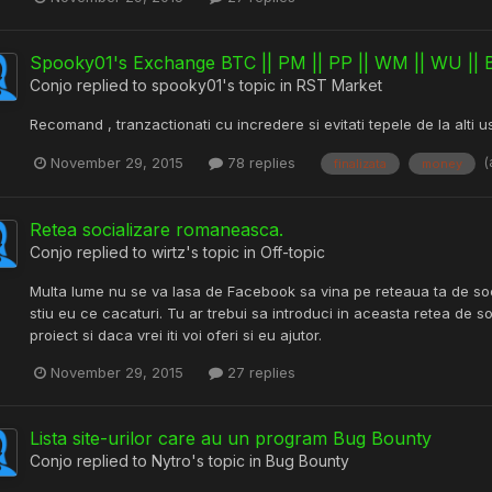
Spooky01's Exchange BTC || PM || PP || WM || WU || B
Conjo
replied to
spooky01
's topic in
RST Market
Recomand , tranzactionati cu incredere si evitati tepele de la alti u
(
November 29, 2015
78 replies
finalizata
money
Retea socializare romaneasca.
Conjo
replied to
wirtz
's topic in
Off-topic
Multa lume nu se va lasa de Facebook sa vina pe reteaua ta de soc
stiu eu ce cacaturi. Tu ar trebui sa introduci in aceasta retea de s
proiect si daca vrei iti voi oferi si eu ajutor.
November 29, 2015
27 replies
Lista site-urilor care au un program Bug Bounty
Conjo
replied to
Nytro
's topic in
Bug Bounty