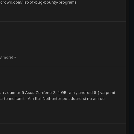
/bugcrowd.com/list-of-bug-bounty-programs
 3 more)
 bun . cum ar fi Asus Zenfone 2. 4 GB ram , android 5 ( va primi
foarte multumit . Am Kali Nethunter pe sdcard si nu am ce