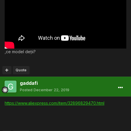
,ce model deții?
Quote
gaddafi
Posted
December 22, 2019
https://www.aliexpress.com/item/32896829470.html