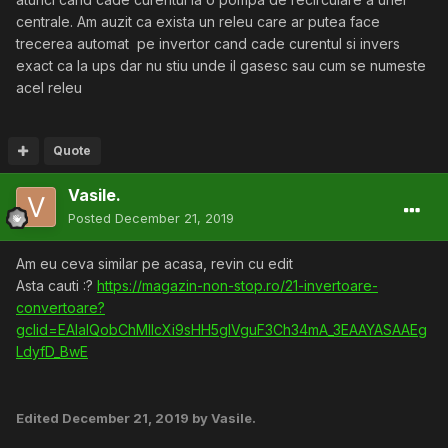
centrale. Am auzit ca exista un releu care ar putea face
trecerea automat pe invertor cand cade curentul si invers
exact ca la ups dar nu stiu unde il gasesc sau cum se numeste
acel releu
Quote
Vasile.
Posted
December 21, 2019
Am eu ceva similar pe acasa, revin cu edit
Asta cauti
:?
https://magazin-non-stop.ro/21-invertoare-
convertoare?
gclid=EAIaIQobChMIlcXi9sHH5gIVguF3Ch34mA_3EAAYASAAEg
LdyfD_BwE
Edited
December 21, 2019
by Vasile.