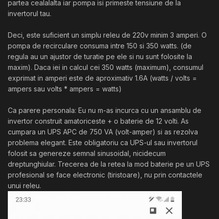
partea cealalalta iar pompa isi primeste tensiune de la
invertorul tau.
Deci, este suficient un simplu releu de 220v minim 3 amperi. O
pompa de recirculare consuma intre 150 si 350 watts. (de
regula au un ajustor de turatie pe ele si nu sunt folosite la
maxim). Daca iei in calcul cei 350 watts (maximum), consumul
exprimat in amperi este de aproximativ 1.6A (watts / volts =
ampers sau volts * ampers = watts)
Ca parere personala: Eu nu m-as incurca cu un ansamblu de
invertor construit amatoriceste + o baterie de 12 volti. As
cumpara un UPS APC de 750 VA (volt-amper) si as rezolva
problema elegant. Este obligatoriu ca UPS-ul sau invertorul
folosit sa genereze semnal sinusoidal, nicidecum
dreptunghiular. Trecerea de la retea la mod baterie pe un UPS
profesional se face electronic (tiristoare), nu prin contactele
unui releu.