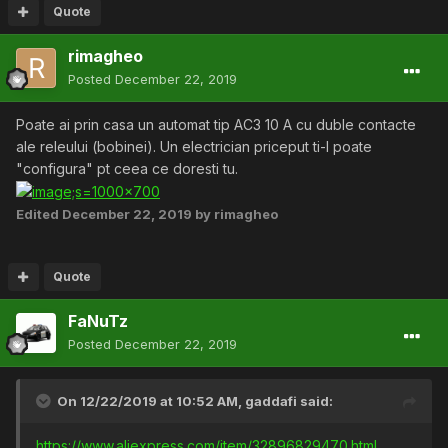
Quote
rimagheo
Posted
December 22, 2019
Poate ai prin casa un automat tip AC3 10 A cu duble contacte
ale releului (bobinei). Un electrician priceput ti-l poate
"configura" pt ceea ce doresti tu.
Edited
December 22, 2019
by rimagheo
Quote
FaNuTz
Posted
December 22, 2019
On 12/22/2019 at 10:52 AM,
gaddafi
said:
https://www.aliexpress.com/item/32896829470.html