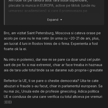
Am rude fix pe ramura asta: fara studii superioare,
plecate la munca in EUROPA, active pe tiktok (unde nu
urmaresc academicieni) si care il promoveaza pe
Georgescu.
Expand
Bro, am vizitat Saint Petersburg, Moscova si cateva orase pe
acolo pe care nu le mai retin (in urma cu ~20-21 de ani, plus,
am lucrat 4 luni in Rostov trimis de o firma. Experienta a fost
foarte ok la ei.
Nu intru in polemici, dar mie mi se pare ca doar unul cel putin
sarit de pe fix si mai extremist, chiar ar face treaba in haznaua
aia de tara ude totul tinde sa se darame sub propria-i greutate
Referitor la UE, ti se pare o chestie democrata? Uita-te cate
abuzuri si fraude s-au facut, chiar in parlamentul european. Sa
nu mai zic, Ursula este de profesie ginecolog. Adica politica
UE e condusa de una care verifica cu totul altceva pe vremuri
:)))))