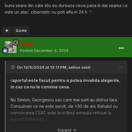
buna seara din cate stiu eu dureaza ceva pana iti dai seama ca
este un atac cibernetic nu poti afla in 24 h
?
Quote
aelius
Posted
December 6, 2024
On 12/5/2024 at 12:11 PM,
aelius
said:
r
aportul este facut pentru a putea invalida alegerile,
in caz ca nu le convine ceva.
Nu Simion, Georgescu sau care mai sunt au distrus tara.
Consumam ce ne este servit, de +30 de ani. Rahatul cu
convocarea CSAT este la ordinul evreului refuzat la
export (Iohannis).
Expand