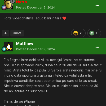
Nytro
Posted
December 9, 2024
Forta videochatiste, aduc bani in tara
❤️
Quote
2
1
Matthew
Posted
December 9, 2024
E o flegma intre ochi sa vii cu mesajul 'votati-ne ca suntem
pro-UE' in aproape 2025, dupa ce in 20 ani de UE nu s-a facut
nimic. Arata totul fix ca pula. Si Serbia arata neironic mai bine. Si
inca o data oportunistii astia nu inteleg ca votul asta e fix
impotriva conditiilor socioeconomice pe care ei le-au creat.
Niciun cuvant despre asta. Mai au munitie sa mai conduca 30
de ani acuma ca sunt pro-UE.
Trimis de pe iPhone