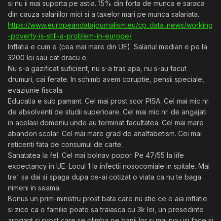
si nu ii mai suporta pe astia. 15% din forta de munca e saraca
din cauza salariilor mici si a taxelor mari pe munca salariata.
https://www.europeandatajournalism.eu/cp_data_news/working
-poverty-is-still-a-problem-in-europe/
Inflatia e cum e (cea mai mare din UE). Salariul median e pe la
3200 lei sau cat dracu e.
Nu s-a gazificat suficient, nu s-a tras apa, nu s-au facut
drumuri, cai ferate. In schimb avem coruptie, pensii speciale,
evaziunie fiscala.
Educatia e sub pamant. Cel mai prost scor PISA. Cel mai mic nr.
de absolventi de studii superioare. Cel mai mic nr. de angajati
in acelasi domeniu unde au terminat facultatea. Cel mai mare
abandon scolar. Cel mai mare grad de analfabetism. Cei mai
reticenti fata de consumul de carte.
Sanatatea la fel. Cel mai bolnav popor. Pe 47/55 la life
expectancy in UE. Locul 1 la infectii nosocomiale in spitale. Mai
tre' sa dai si spaga dupa ce-ai cotizat o viata ca nu te baga
nimeni in seama.
Bonus un prim-ministru prost bata care nu stie ce e aia inflatie
si zice ca o familie poate sa traiasca cu 3k lei, un presedinte
arogant si prost care se plimba pe banii lor si mai nou isi face si