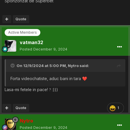
Sponzorizat de Superbet
Quote
Active Members
vatman32
Posted
December 9, 2024
On 12/9/2024 at 5:00 PM,
Nytro
said:
Forta videochatiste, aduc bani in tara
❤️
Lasa-mi fetele in pace!
:)))
?
Quote
1
Nytro
Posted
December 9, 2024