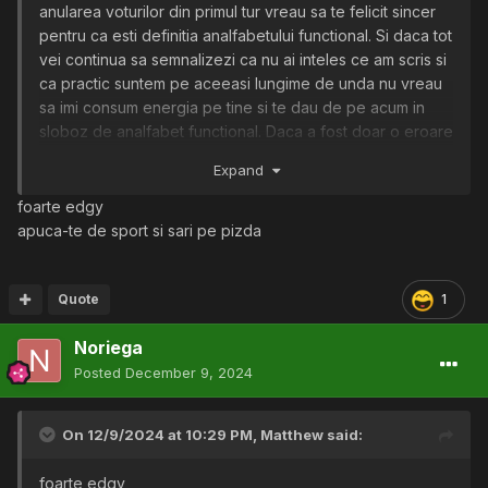
anularea voturilor din primul tur vreau sa te felicit sincer
pentru ca esti definitia analfabetului functional. Si daca tot
vei continua sa semnalizezi ca nu ai inteles ce am scris si
ca practic suntem pe aceeasi lungime de unda nu vreau
sa imi consum energia pe tine si te dau de pe acum in
sloboz de analfabet functional. Daca a fost doar o eroare
de judecata nu te mai injur si imi cer scuze ca ai fost
Expand
nevoit sa citesti cum te dau in sloboz de analfabet
functional. Insa daca te-ai inflamat pentru ca i-am spurcat
foarte edgy
pe cei doi popi fututi in cur te rog sa ma anunti, pentru ca
apuca-te de sport si sari pe pizda
am o gramada de injuraturi de morti si familie in repertoriu
la adresa prostilor care inca mai cred in dumnezeu.
Quote
1
Noriega
Posted
December 9, 2024
On 12/9/2024 at 10:29 PM,
Matthew
said:
foarte edgy