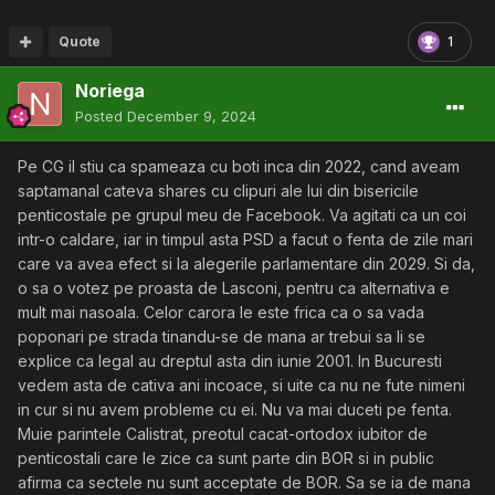
Quote
1
Noriega
Posted
December 9, 2024
Pe CG il stiu ca spameaza cu boti inca din 2022, cand aveam
saptamanal cateva shares cu clipuri ale lui din bisericile
penticostale pe grupul meu de Facebook. Va agitati ca un coi
intr-o caldare, iar in timpul asta PSD a facut o fenta de zile mari
care va avea efect si la alegerile parlamentare din 2029. Si da,
o sa o votez pe proasta de Lasconi, pentru ca alternativa e
mult mai nasoala. Celor carora le este frica ca o sa vada
poponari pe strada tinandu-se de mana ar trebui sa li se
explice ca legal au dreptul asta din iunie 2001. In Bucuresti
vedem asta de cativa ani incoace, si uite ca nu ne fute nimeni
in cur si nu avem probleme cu ei. Nu va mai duceti pe fenta.
Muie parintele Calistrat, preotul cacat-ortodox iubitor de
penticostali care le zice ca sunt parte din BOR si in public
afirma ca sectele nu sunt acceptate de BOR. Sa se ia de mana