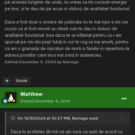
pe aceeasi lungime de unda, nu vreau sa imi consum energia
pe tine, si te dau de pe acum in sloboz de analfabet functional.
Daca a fost doar o eroare de judecata nu te mai injur si imi cer
scuze ca ai fost nevoit sa citesti cum te dau in sloboz de
analfabet functional. Insa daca te-ai inflamat pentru ca i-am
spurcat pe cei doi popi fututi in cur te rog sa ma anunti, pentru
ca am o gramada de injuraturi de morti si familie in repertoriu la
adresa prostilor care inca mai cred in dumnezeu.
Edited
December 9, 2024
by Noriega
Quote
Matthew
Posted
December 9, 2024
On 12/9/2024 at 10:27 PM,
Noriega
said:
Daca tu ai inteles din tot ce am scris ca sunt de acord cu