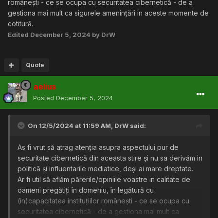
românești - ce se ocupa cu securitatea cibernetică - de a
gestiona mai mult ca sigurele amenințări in aceste momente de
cotitură.
Edited
December 5, 2024
by DrW
Quote
aelius
Posted
December 5, 2024
On 12/5/2024 at 11:59 AM,
DrW
said:
As fi vrut să atrag atenția asupra aspectului pur de
securitate cibernetică din aceasta stire și nu sa derivăm in
politică și influentarile mediatice, deși ai mare dreptate.
Ar fi util să aflăm părerile/opiniile voastre in calitate de
oameni pregătiți în domeniu, în legătură cu
(in)capacitatea instituțiilor românești - ce se ocupa cu
securitatea cibernetică - de a gestiona mai mult ca