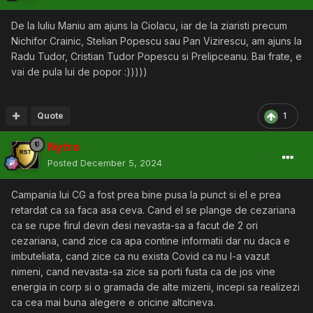
De la Iuliu Maniu am ajuns la Ciolacu, iar de la ziaristi precum
Nichifor Crainic, Stelian Popescu sau Pan Vizirescu, am ajuns la
Radu Tudor, Cristian Tudor Popescu si Prelipceanu. Bai frate, e
vai de pula lui de popor :)))))
Quote
1
Nytro
Posted
December 5, 2024
Campania lui CG a fost prea bine pusa la punct si el e prea
retardat ca sa faca asa ceva. Cand el se plange de cezariana
ca se rupe firul devin desi nevasta-sa a facut de 2 ori
cezariana, cand zice ca apa contine informatii dar nu daca e
imbuteliata, cand zice ca nu exista Covid ca nu l-a vazut
nimeni, cand nevasta-sa zice sa porti fusta ca de jos vine
energia in corp si o gramada de alte mizerii, incepi sa realizezi
ca cea mai buna alegere e oricine altcineva.