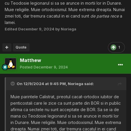
cu Teodosie legionarul si sa se arunce in mortii lor in Dunare.
Muie religiile. Muie ortodoxismul. Muie extrema dreapta. Numai
zmei toti, dar tremura cacatul in ei cand sunt
de partea rece
a
lamei.
Edited
December 9, 2024
by Noriega
Quote
1
Matthew
Posted
December 9, 2024
On 12/9/2024 at 9:45 PM,
Noriega
said:
Muie parintele Calistrat, preotul cacat-ortodox iubitor de
penticostali care le zice ca sunt parte din BOR si in public
afirma ca sectele nu sunt acceptate de BOR. Sa se ia de
mana cu Teodosie legionarul si sa se arunce in mortii lor
in Dunare. Muie religiile. Muie ortodoxismul. Muie extrema
dreapta. Numai zmei toti, dar tremura cacatul in ei cand