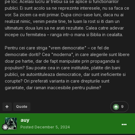
pe loc. Acelasi lucru ar trebui sa se aplice si functionarilor
publici. Ei sunt acolo sa ne reprezinte interesele, nu sa faca ce
vor. Sa zicem ca esti primar. Dupa cinci-sase luni, daca nu ai
realizat nimic, venim peste tine, te luam la rost si iti dam un
ultimatum: doua luni sa ne arati rezultate. Calea catre adevar
incepe cu fermitatea – ranga intr-o mana si Biblia in cealalta.
Pentru cei care striga "vrem democratie" – ce fel de
democratie doriti? Cea "moderna", in care alegerile sunt libere
doar pe hartie, dar de fapt manipulate prin propaganda si
populism? Sau poate cea in care institutiile, platite din bani
publici, se autointituleaza democratice, dar sunt ineficiente si
corupte? Ori preferati varianta in care drepturile sunt
garantate, dar raman inaccesibile pentru pulime?
Quote
9
auy
Posted
December 5, 2024