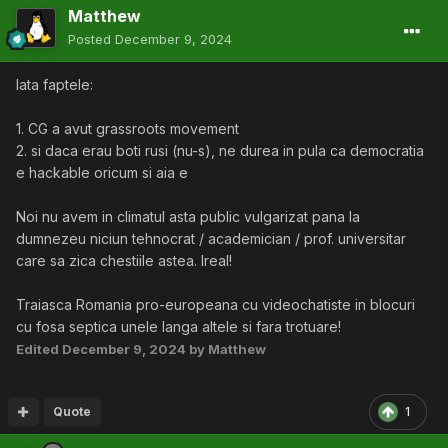
Matthew
Posted
December 9, 2024
Iata faptele:
1. CG a avut grassroots movement
2. si daca erau boti rusi (nu-s), ne durea in pula ca democratia
e hackable oricum si aia e
Noi nu avem in climatul asta public vulgarizat pana la
dumnezeu niciun tehnocrat / academician / prof. universitar
care sa zica chestiile astea. Ireal!
Traiasca Romania pro-europeana cu videochatiste in blocuri
cu fosa septica unele langa altele si fara trotuare!
Edited
December 9, 2024
by Matthew
Quote
1