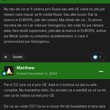
Nu stiu de ce ar fi cineva pro Rusia sau anti UE cand nu stiu pe
nimeni care macar sa fii vizitat Rusia. Sau alte locuri. Dar la
munca in EUROPA, plin de romani. Ma intreb de ce... Si sincer,
ma mira de ce l-ar vota pe Georgescu. Am rude fix pe ramura
asta: fara studii superioare, plecate la munca in EUROPA, active
pe tiktok (unde nu urmaresc academicieni) si care il
promoveaza pe Georgescu.
Quote
1
Matthew
Posted
December 9, 2024
Pai si CG zice ca e pro-UE. Asta e o lozinca ca aia cu anti-
coruptie. Nu inseamna nimic. Eu ziceam ca e penibil sa vii sa imi
ceri sa te votezi ca esti pro-UE.
De ce au votat CG? Ca nu e niciun fel de bunastare in tara asta