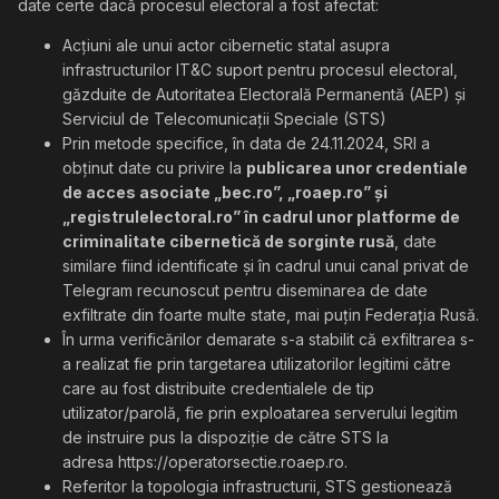
date certe dacă procesul electoral a fost afectat:
Acțiuni ale unui actor cibernetic statal asupra
infrastructurilor IT&C suport pentru procesul electoral,
găzduite de Autoritatea Electorală Permanentă (AEP) și
Serviciul de Telecomunicații Speciale (STS)
Prin metode specifice, în data de 24.11.2024, SRI a
obținut date cu privire la
publicarea unor credentiale
de acces asociate „bec.ro”, „roaep.ro” și
„registrulelectoral.ro” în cadrul unor platforme de
criminalitate cibernetică de sorginte rusă
, date
similare fiind identificate și în cadrul unui canal privat de
Telegram recunoscut pentru diseminarea de date
exfiltrate din foarte multe state, mai puțin Federația Rusă.
În urma verificărilor demarate s-a stabilit că exfiltrarea s-
a realizat fie prin targetarea utilizatorilor legitimi către
care au fost distribuite credentialele de tip
utilizator/parolă, fie prin exploatarea serverului legitim
de instruire pus la dispoziție de către STS la
adresa https://operatorsectie.roaep.ro.
Referitor la topologia infrastructurii, STS gestionează