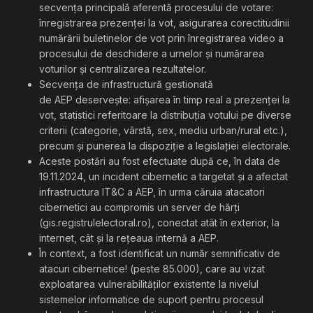
secvența principală aferentă procesului de votare:
înregistrarea prezenței la vot, asigurarea corectitudinii
numărării buletinelor de vot prin înregistrarea video a
procesului de deschidere a urnelor și numărarea
voturilor și centralizarea rezultatelor.
Secvența de infrastructură gestionată
de AEP deservește: afișarea în timp real a prezenței la
vot, statistici referitoare la distribuția votului pe diverse
criterii (categorie, vârstă, sex, mediu urban/rural etc.),
precum și punerea la dispoziție a legislației electorale.
Aceste postări au fost efectuate după ce, în data de
19.11.2024, un incident cibernetic a targetat și a afectat
infrastructura IT&C a AEP, în urma căruia atacatori
cibernetici au compromis un server de hărți
(gis.registrulelectoral.ro), conectat atât în exterior, la
internet, cât și la rețeaua internă a AEP.
În context, a fost identificat un număr semnificativ de
atacuri cibernetice! (peste 85.000), care au vizat
exploatarea vulnerabilităților existente la nivelul
sistemelor informatice de suport pentru procesul