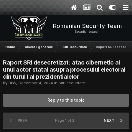
Romanian Security Team
Security research
Home
Discutii generale
Stiri securitate
Raport SRI desecretizat
Raport SRI desecretizat: atac cibernetic al
unui actor statal asupra procesului electoral
din turul I al prezidentialelor
By
DrW
,
December 4, 2024
in
Stiri securitate
Reply to this topic
PREV
Page 1 of 2
NEXT