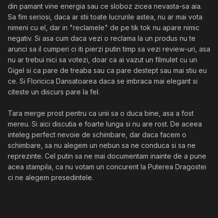
din pamant vine energia sau ce sloboz zicea nevasta-sa aia.
Sa fim seriosi, daca ar stii toate lucrurile astea, nu ar mai vota
nimeni cu el, dar in "reclamele" de pe tik tok nu apare nimic
negativ. Si asa cum daca vezi o reclama la un produs nu te
arunci sa il cumperi ci iti pierzi putin timp sa vezi review-uri, asa
nu ar trebui nici sa votezi, doar ca ai vazut un filmulet cu un
Gigel si ca pare de treaba sau ca pare destept sau mai stiu eu
ce. Si Floricica Dansatoarea daca se imbraca mai elegant si
citeste un discurs pare la fel.
Tara merge prost pentru ca unii sa o duca bine, asa a fost
mereu. Si aici discutia e foarte lunga si nu are rost. De aceea
inteleg perfect nevoie de schimbare, dar daca facem o
schimbare, sa nu alegem un nebun sa ne conduca si sa ne
reprezinte. Cel putin sa ne mai documentam inainte de a pune
acea stampila, ca nu votam un concurent la Puterea Dragostei
ci ne alegem presedintele.