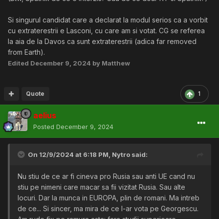
Si singurul candidat care a declarat la modul serios ca a vorbit
cu extraterestrii e Lasconi, cu care am si votat. CG se referea
la aia de la Davos ca sunt extraterestrii (adica far removed
from Earth).
Edited
December 9, 2024
by Matthew
Quote
1
aelius
Posted
December 9, 2024
On 12/9/2024 at 6:18 PM,
Nytro
said:
Nu stiu de ce ar fi cineva pro Rusia sau anti UE cand nu
stiu pe nimeni care macar sa fii vizitat Rusia. Sau alte
locuri. Dar la munca in EUROPA, plin de romani. Ma intreb
de ce... Si sincer, ma mira de ce l-ar vota pe Georgescu.