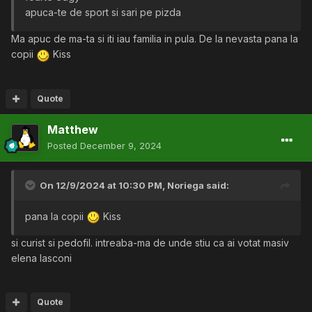
apuca-te de sport si sari pe pizda
Ma apuc de ma-ta si iti iau familia in pula. De la nevasta pana la
copii
Kiss
Quote
Matthew
Posted
December 9, 2024
On 12/9/2024 at 10:30 PM,
Noriega
said:
pana la copii
Kiss
si curist si pedofil. intreaba-ma de unde stiu ca ai votat masiv
elena lasconi
Quote