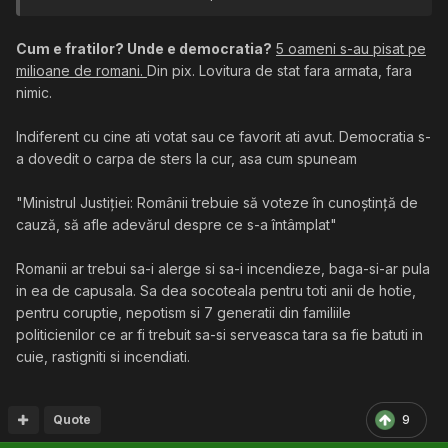
Pentru cei care striga "vrem democratie" – ce fel de
democratie doriti? Cea "moderna", in care alegerile
sunt libere doar pe hartie, dar de fapt manipulate
Cum e fratilor? Unde e democratia?
5 oameni s-au pisat pe
prin propaganda si populism? Sau poate cea in care
milioane de romani.
Din pix. Lovitura de stat fara armata, fara
institutiile, platite din bani publici, se autointituleaza
nimic.
democratice, dar sunt ineficiente si corupte? Ori
preferati varianta in care drepturile sunt garantate,
Indiferent cu cine ati votat sau ce favorit ati avut. Democratia s-
dar raman inaccesibile pentru pulime?
a dovedit o carpa de sters la cur, asa cum spuneam
"Ministrul Justiției: Românii trebuie să voteze în cunoștință de
cauză, să afle adevărul despre ce s-a întâmplat"
Romanii ar trebui sa-i alerge si sa-i incendieze, baga-si-ar pula
in ea de capusala. Sa dea socoteala pentru toti anii de hotie,
pentru coruptie, nepotism si 7 generatii din familiile
politicienilor ce ar fi trebuit sa-si serveasca tara sa fie batuti in
cuie, rastigniti si incendiati.
Quote
9