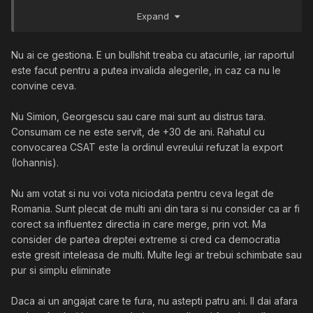
sigurele amenințări in aceste momente de cotitură.
Expand
Nu ai ce gestiona. E un bullshit treaba cu atacurile, iar raportul
este facut pentru a putea invalida alegerile, in caz ca nu le
convine ceva.
Nu Simion, Georgescu sau care mai sunt au distrus tara.
Consumam ce ne este servit, de +30 de ani. Rahatul cu
convocarea CSAT este la ordinul evreului refuzat la export
(Iohannis).
Nu am votat si nu voi vota niciodata pentru ceva legat de
Romania. Sunt plecat de multi ani din tara si nu consider ca ar fi
corect sa influentez directia in care merge, prin vot. Ma
consider de partea dreptei extreme si cred ca democratia
este gresit inteleasa de multi. Multe legi ar trebui schimbate sau
pur si simplu eliminate
Daca ai un angajat care te fura, nu astepti patru ani. Il dai afara