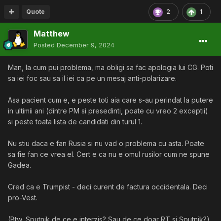
Quote
2
1
Matthew
Posted
December 9, 2024
Man, la cum pui problema, ma obligi sa fac apologia lui CG. Poti
sa iei foc sau sa il iei ca pe un mesaj anti-polarizare.
Asa pacient cum e, e peste toti aia care s-au perindat la putere
in ultimii ani (dintre PM si presedinti, poate cu vreo 2 exceptii)
si peste toata lista de candidati din turul 1.
Nu stiu daca e fan Rusia si nu vad o problema cu asta. Poate
sa fie fan ce vrea el. C
e
rt e ca nu e omul rusilor cum ne spune
Gadea.
Cred ca e Trumpist - deci curent de factura occidentala. Deci
pro-Vest.
(B
tw, Sputnik de ce e interzis? Sau de ce doar RT si Sputnik?)