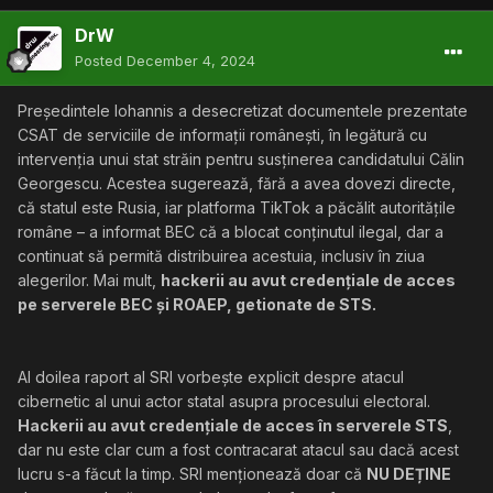
DrW
Posted
December 4, 2024
Președintele Iohannis a desecretizat documentele prezentate
CSAT de serviciile de informații românești, în legătură cu
intervenția unui stat străin pentru susținerea candidatului Călin
Georgescu. Acestea sugerează, fără a avea dovezi directe,
că statul este Rusia, iar platforma TikTok a păcălit autoritățile
române – a informat BEC că a blocat conținutul ilegal, dar a
continuat să permită distribuirea acestuia, inclusiv în ziua
alegerilor. Mai mult,
hackerii au avut credențiale de acces
pe serverele BEC și ROAEP, getionate de STS.
Al doilea raport al SRI vorbește explicit despre atacul
cibernetic al unui actor statal asupra procesului electoral.
Hackerii au avut credențiale de acces în serverele STS
,
dar nu este clar cum a fost contracarat atacul sau dacă acest
lucru s-a făcut la timp. SRI menționează doar că
NU DEȚINE