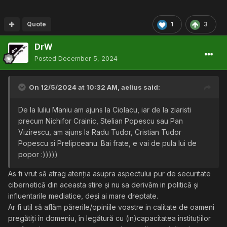
Quote
1
3
DrW
Posted
December 5, 2024
On 12/5/2024 at 10:32 AM,
aelius
said:
De la Iuliu Maniu am ajuns la Ciolacu, iar de la ziaristi
precum Nichifor Crainic, Stelian Popescu sau Pan
Vizirescu, am ajuns la Radu Tudor, Cristian Tudor
Popescu si Prelipceanu. Bai frate, e vai de pula lui de
popor :)))))
As fi vrut să atrag atenția asupra aspectului pur de securitate
cibernetică din aceasta stire și nu sa derivăm in politică și
influentarile mediatice, deși ai mare dreptate.
Ar fi util să aflăm părerile/opiniile voastre in calitate de oameni
pregătiți în domeniu, în legătură cu (in)capacitatea instituțiilor