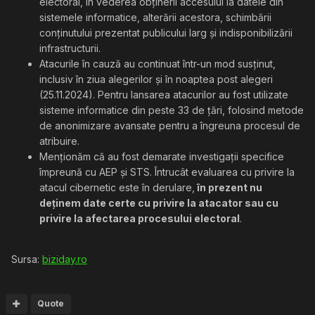
electoral, în vederea obținerii accesului la datele din
sistemele informatice, alterării acestora, schimbării
conținutului prezentat publicului larg și indisponibilizării
infrastructurii.
Atacurile în cauză au continuat într-un mod susținut,
inclusiv în ziua alegerilor și în noaptea post alegeri
(25.11.2024). Pentru lansarea atacurilor au fost utilizate
sisteme informatice din peste 33 de țări, folosind metode
de anonimizare avansate pentru a îngreuna procesul de
atribuire.
Menționăm că au fost demarate investigații specifice
împreună cu AEP și STS. Întrucât evaluarea cu privire la
atacul cibernetic este în derulare,
în prezent nu
deținem date certe cu privire la atacator sau cu
privire la afectarea procesului electoral
.
Sursa:
biziday.ro
Quote