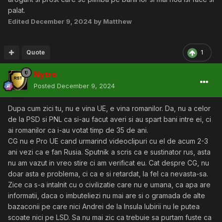
palat.
Edited
December 9, 2024
by Matthew
Quote
1
Nytro
Posted
December 9, 2024
Dupa cum zici tu, nu e vina UE, e vina romanilor. Da, nu a celor
de la PSD si PNL ca si-au facut averi si au spart bani intre ei, ci
ai romanilor ca i-au votat timp de 35 de ani.
CG nu e Pro UE cand urmarind videoclipuri cu el de acum 2-3
ani vezi ca e fan Rusia. Sputnik a scris ca e sustinator rus, asta
nu am vazut in vreo stire ci am verificat eu. Cat despre CG, nu
doar asta e problema, ci ca e si retardat, la fel ca nevasta-sa.
Zice ca s-a intalnit cu o civilizatie care nu e umana, ca apa are
informatii, daca o imbuteliezi nu mai are si o gramada de alte
bazaconii pe care nici Andrei de la Insula Iubirii nu le putea
scoate nici pe LSD. Sa nu mai zic ca trebuie sa purtam fuste ca