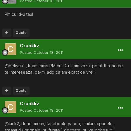
Posted
October 18, 2011
Pm cu id-u tau!
Quote
Crunkkz
Posted
October 18, 2011
@betivuu' , ti-am trimis PM cu ID-ul, am vazut pe alt thread ce
te intereseaza, da-mi add ca am exact ce vrei !
Quote
Crunkkz
Posted
October 18, 2011
@kick2, done, metin, facebook, yahoo, mailuri, cpanele,
steamuri ( orignale, nu furate ) de toate, nu va inghesuiti !