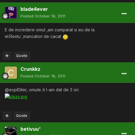
blade4ever
Posted
October 18, 2011
E de incredere omul ,am cumparat si eu de la
el.Restu`,mancatori de cacat
Quote
Crunkkz
Posted
October 18, 2011
@expl0iter, omule..ti l-am dat de 3 ori
Quote
betivuu'