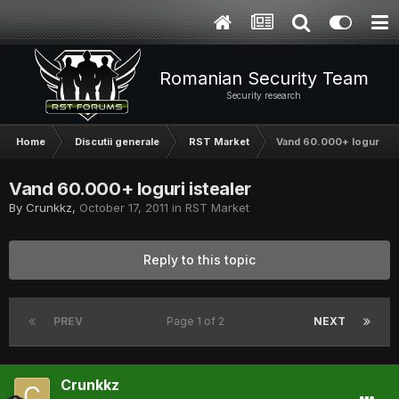
Romanian Security Team
Security research
Home
Discutii generale
RST Market
Vand 60.000+ loguri ist
Vand 60.000+ loguri istealer
By
Crunkkz
,
October 17, 2011
in
RST Market
Reply to this topic
PREV
Page 1 of 2
NEXT
Crunkkz