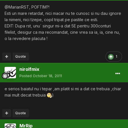
@MarianRST, POFTIM?!
Esti un mare retardat, nici macar nu te cunosc si nu dau ignore
la nimeni, nici tzepe, copil tripat pe pastile ce esti.
EDIT: Dupa rst, unu` singur mi-a dat 5E pentru 300conturi
filelist, desigur ca ma recomandat, cine vrea sa ia, ia, cine nu,
o la revedere placuta !
Quote
1
nirolfmix
Posted
October 18, 2011
e serios baiatul nu i tepar ,am platit si mi a dat ce trebuia ,chiar
mai mult decat trebuia
)
Quote
MrRip