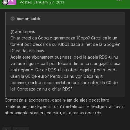
Posted
January 27, 2013
bcman said:
@whoknows
Chiar crezi ca Google garanteaza 1Gbps? Crezi ca la un
torrent poti descarca cu 1Gbps daca ai net de la Google?
Daca da, esti naiv.
Acela este abonament business, deci la acela RDS-ul nu
va face figuri + ca il poti folosi in firme cu n angajati si asa
mai departe. De ce RDS-ul nu ofera gigabit pentru end-
useri la 60 de euro? Pentru ca nu vor. Daca nu iti
convine, em ti-a recomandat pe unii care ofera la 60 de
lei. Conteaza ca nu e chiar RDS?
Conteaza si acoperirea, daca n-am de ales decat intre
romtelecom, next-gen si rds ? romtelecom = nextgen, am avut
abonamente si amers ca curu, mi-a ramas doar rds.