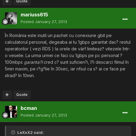
Quote
mariuss615
Posted
January 27, 2013
În România este inutil un pachet cu conexiune gbit pe
calculatorul personal, degeaba ai tu 1gbps garantat dac? restul
operatorilor ( vezi RDS ) la orele de vârf limiteaz? vitezele într-
o veselie. La urma urmei ce faci cu 1gbps pe pc personal ?
100mbps
garanta?i
cred c? sunt suficien?i, î?i descarci filmul în
5min maxim, pe r?g?lie în 30sec, iar nfsul ca s? ai ce face pe
strad? în 10min.
Quote
bcman
Posted
January 27, 2013
LeXxX2 said: