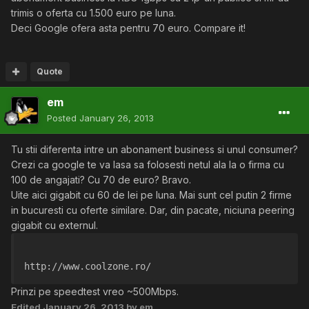
trimis o oferta cu 1.500 euro pe luna.
Deci Google ofera asta pentru 70 euro. Compare it!
Quote
em
Posted
January 26, 2013
Tu stii diferenta intre un abonament business si unul consumer?
Crezi ca google te va lasa sa folosesti netul ala la o firma cu
100 de angajati? Cu 70 de euro? Bravo.
Uite aici gigabit cu 60 de lei pe luna. Mai sunt cel putin 2 firme
in bucuresti cu oferte similare. Dar, din pacate, niciuna peering
gigabit cu externul.
http://www.coolzone.ro/
Prinzi pe speedtest vreo ~500Mbps.
Edited
January 26, 2013
by em