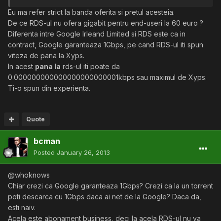
Eu ma refer strict la banda oferita si pretul acesteia.
De ce RDS-ul nu ofera gigabit pentru end-useri la 60 euro ?
Diferenta intre Google Irleand Limited si RDS este ca in
contract, Google garanteaza 1Gbps, pe cand RDS-ul iti spun
viteza de pana la Xyps.
In acest
pana la
rds-ul iti poate da
0.000000000000000000000001kbps sau maximul de Xyps.
Ti-o spun din experienta.
Quote
bcman
Posted
January 26, 2013
@whoknows
Chiar crezi ca Google garanteaza 1Gbps? Crezi ca la un torrent
poti descarca cu 1Gbps daca ai net de la Google? Daca da,
esti naiv.
Acela este abonament business, deci la acela RDS-ul nu va