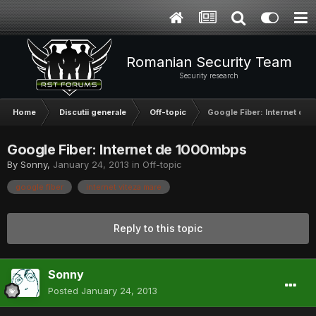
Romanian Security Team
Security research
Home
Discutii generale
Off-topic
Google Fiber: Internet de
Google Fiber: Internet de 1000mbps
By
Sonny
,
January 24, 2013
in
Off-topic
google fiber
internet viteza mare
Reply to this topic
Sonny
Posted
January 24, 2013