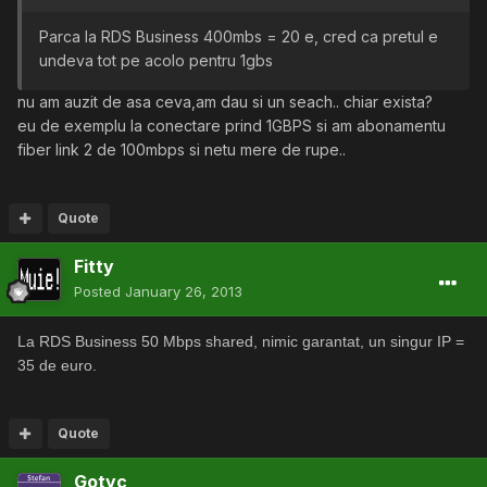
Parca la RDS Business 400mbs = 20 e, cred ca pretul e
undeva tot pe acolo pentru 1gbs
nu am auzit de asa ceva,am dau si un seach.. chiar exista?
eu de exemplu la conectare prind 1GBPS si am abonamentu
fiber link 2 de 100mbps si netu mere de rupe..
Quote
Fitty
Posted
January 26, 2013
La RDS Business 50 Mbps shared, nimic garantat, un singur IP =
35 de euro.
Quote
Gotyc