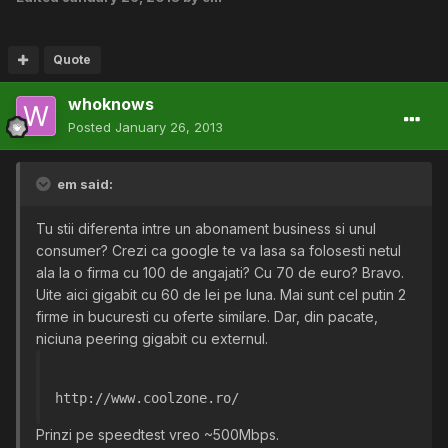
Quote
whoknows
Posted
January 26, 2013
em said:
Tu stii diferenta intre un abonament business si unul
consumer? Crezi ca google te va lasa sa folosesti netul
ala la o firma cu 100 de angajati? Cu 70 de euro? Bravo.
Uite aici gigabit cu 60 de lei pe luna. Mai sunt cel putin 2
firme in bucuresti cu oferte similare. Dar, din pacate,
niciuna peering gigabit cu externul.
http://www.coolzone.ro/
Prinzi pe speedtest vreo ~500Mbps.