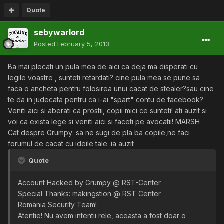
Quote
sebywarlord
Posted
February 5, 2013
Ba mai plecati un pula mea de aici ca deja ma disperati cu
legile voastre , sunteti retardati? cine pula mea se pune sa
faca o ancheta pentru folosirea unui cacat de stealer?sau cine
te da in judecata pentru ca i-ai "spart" contu de facebook?
Veniti aici si aberati ca prostii, copii mici ce sunteti! ati auzit si
voi ca exista lege si veniti aici si faceti pe avocatii! MARSH
Cat despre Grumpy: sa ne sugi de pla ba copile,ne faci
forumul de cacat cu ideile tale .ia auzit
Quote
Account Hacked by Grumpy @ RST-Center
Special Thanks: makingstion @ RST Center
Romania Security Team!
Atentie! Nu avem intentii rele, aceasta a fost doar o