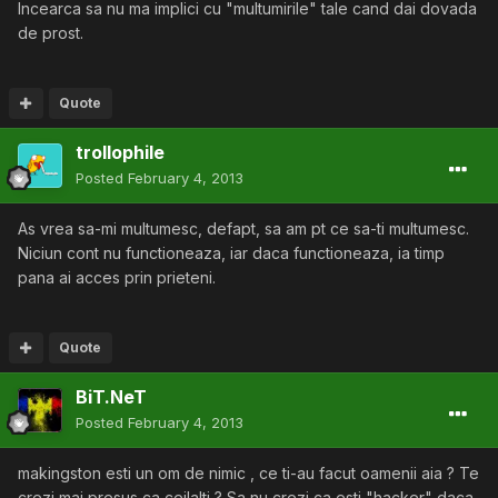
Incearca sa nu ma implici cu "multumirile" tale cand dai dovada
de prost.
Quote
trollophile
Posted
February 4, 2013
As vrea sa-mi multumesc, defapt, sa am pt ce sa-ti multumesc.
Niciun cont nu functioneaza, iar daca functioneaza, ia timp
pana ai acces prin prieteni.
Quote
BiT.NeT
Posted
February 4, 2013
makingston esti un om de nimic , ce ti-au facut oamenii aia ? Te
crezi mai presus ca ceilalti ? Sa nu crezi ca esti "hacker" daca