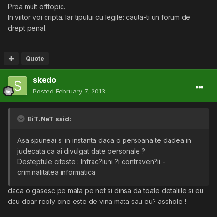
Prea mult offtopic.
In viitor voi cripta. Iar tipului cu legile: cauta-ti un forum de
drept penal.
Quote
skedo
Posted
February 7, 2013
BiT.NeT said:
Asa spuneai si in instanta daca o persoana te dadea in
judecata ca ai divulgat date personale ?
Desteptule citeste : Infrac?iuni ?i contraven?ii -
criminalitatea informatica
daca o gasesc pe mata pe net si dinsa da toate detaliile si eu
dau doar reply cine este de vina mata sau eu? asshole !