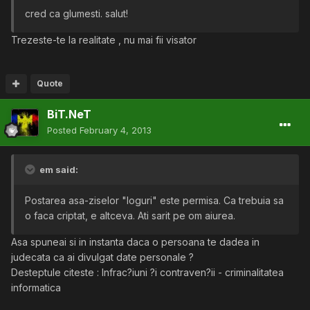
cred ca glumesti. salut!
Trezeste-te la realitate , nu mai fii visator
Quote
BiT.NeT
Posted
February 4, 2013
em said:
Postarea asa-ziselor "loguri" este permisa. Ca trebuia sa
o faca criptat, e altceva. Ati sarit pe om aiurea.
Asa spuneai si in instanta daca o persoana te dadea in
judecata ca ai divulgat date personale ?
Desteptule citeste : Infrac?iuni ?i contraven?ii - criminalitatea
informatica