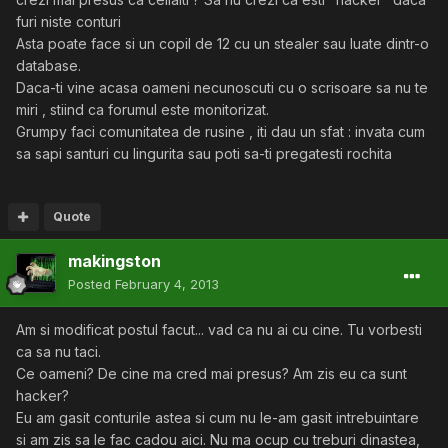
furi niste conturi
Asta poate face si un copil de 12 cu un stealer sau luate dintr-o
database.
Daca-ti vine acasa oameni necunoscuti cu o scrisoare sa nu te
miri , stiind ca forumul este monitorizat.
Grumpy faci comunitatea de rusine , iti dau un sfat : invata cum
sa sapi santuri cu lingurita sau poti sa-ti pregatesti rochita
Quote
makingston
Posted
February 4, 2013
Am si modificat postul facut... vad ca nu ai cu cine. Tu vorbesti
ca sa nu taci.
Ce oameni? De cine ma cred mai presus? Am zis eu ca sunt
hacker?
Eu am gasit conturile astea si cum nu le-am gasit intrebuintare
si am zis sa le fac cadou aici. Nu ma ocup cu treburi dinastea,