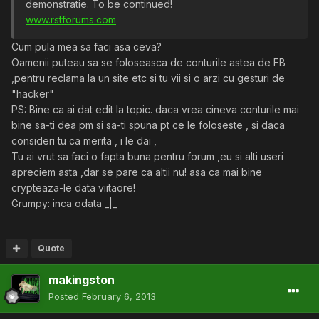
demonstratie. To be continued!
www.rstforums.com
Cum pula mea sa faci asa ceva?
Oamenii puteau sa se foloseasca de conturile astea de FB
,pentru reclama la un site etc si tu vii si o arzi cu gesturi de
"hacker"
PS: Bine ca ai dat edit la topic. daca vrea cineva conturile mai
bine sa-ti dea pm si sa-ti spuna pt ce le foloseste , si daca
consideri tu ca merita , i le dai ,
Tu ai vrut sa faci o fapta buna pentru forum ,eu si alti useri
apreciem asta ,dar se pare ca altii nu! asa ca mai bine
crypteaza-le data viitaore!
Grumpy: inca odata _|_
Quote
makingston
Posted
February 6, 2013