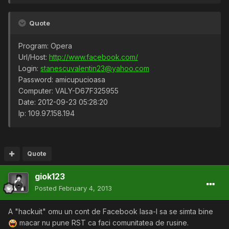
Quote
Program: Opera
Url/Host:
http://www.facebook.com/
Login:
stanescuvalentin23@yahoo.com
Password: amicupucioasa
Computer: VALY-D67F325955
Date: 2012-09-23 05:28:20
Ip: 109.97.158.194
Quote
giok123
Posted
February 4, 2013
A "hackuit" omu un cont de Facebook lasa-l sa se simta bine
macar nu pune RST ca faci comunitatea de rusine.