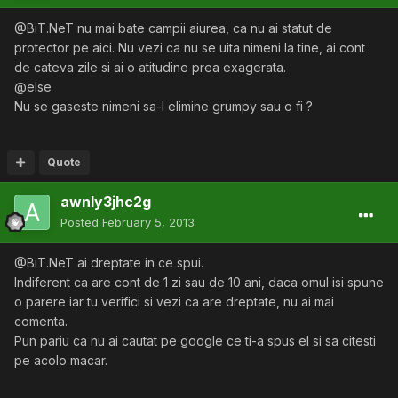
@BiT.NeT nu mai bate campii aiurea, ca nu ai statut de
protector pe aici. Nu vezi ca nu se uita nimeni la tine, ai cont
de cateva zile si ai o atitudine prea exagerata.
@else
Nu se gaseste nimeni sa-l elimine grumpy sau o fi ?
Quote
awnly3jhc2g
Posted
February 5, 2013
@BiT.NeT ai dreptate in ce spui.
Indiferent ca are cont de 1 zi sau de 10 ani, daca omul isi spune
o parere iar tu verifici si vezi ca are dreptate, nu ai mai
comenta.
Pun pariu ca nu ai cautat pe google ce ti-a spus el si sa citesti
pe acolo macar.