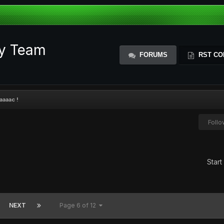
ty Team
FORUMS
RST CO
aaaac !
Foll
Start
NEXT
Page 6 of 12