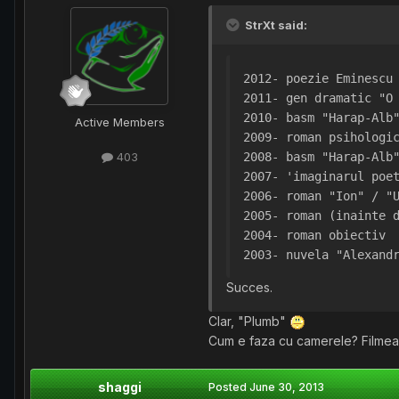
StrXt said:
2012- poezie Eminescu
2011- gen dramatic "O
2010- basm "Harap-Alb
Active Members
2009- roman psihologi
2008- basm "Harap-Alb
403
2007- 'imaginarul poe
2006- roman "Ion" / "
2005- roman (inainte 
2004- roman obiectiv
2003- nuvela "Alexand
Succes.
Clar, "Plumb"
Cum e faza cu camerele? Filmeaza
shaggi
Posted
June 30, 2013