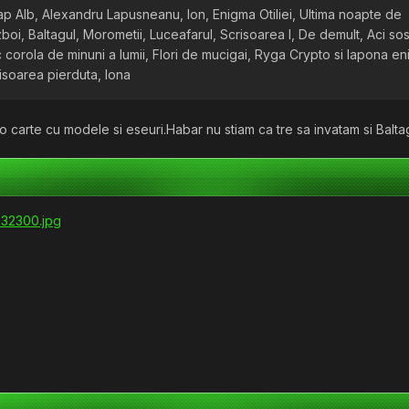
p Alb, Alexandru Lapusneanu, Ion, Enigma Otiliei, Ultima noapte de
boi, Baltagul, Morometii, Luceafarul, Scrisoarea I, De demult, Aci so
 corola de minuni a lumii, Flori de mucigai, Ryga Crypto si lapona en
risoarea pierduta, Iona
i o carte cu modele si eseuri.Habar nu stiam ca tre sa invatam si Balta