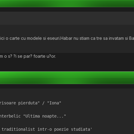
nici o carte cu modele si eseuri.Habar nu stiam ca tre sa invatam si Ba
ilm o s? ?i se par? foarte u?or.
risoare pierduta" / "Iona"
nterbelic "Ultima noapte..."
 traditionalist intr-o poezie studiata'