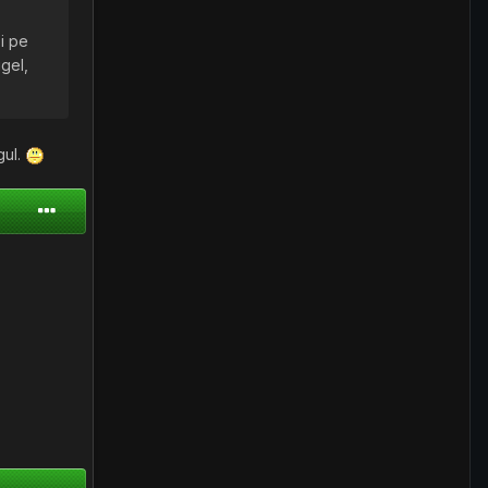
si pe
igel,
gul.