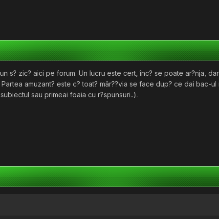
un s? zic? aici pe forum. Un lucru este cert, înc? se poate ar?nja, dar
 Partea amuzant? este c? toat? mâr??via se face dup? ce dai bac-ul 
subiectul sau primeai foaia cu r?spunsuri..).