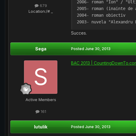
2006- roman "Ion" / "Ult
679
2005- roman (inainte de 
Location
:/# _
2004- roman obiectiv
2003- nuvela "Alexandru 
Succes.
Sega
Posted
June 30, 2013
BAC 2013 | CountingDownTo.co
Active Members
161
lutulik
Posted
June 30, 2013