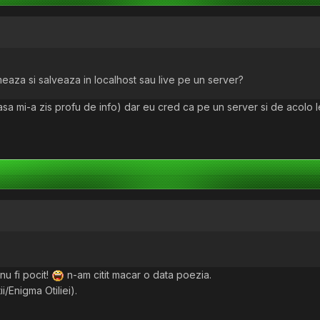
aza si salveaza in localhost sau live pe un server?
asa mi-a zis profu de info) dar eu cred ca pe un server si de acolo l
nu fi pocit!
n-am citit macar o data poezia.
/Enigma Otiliei).