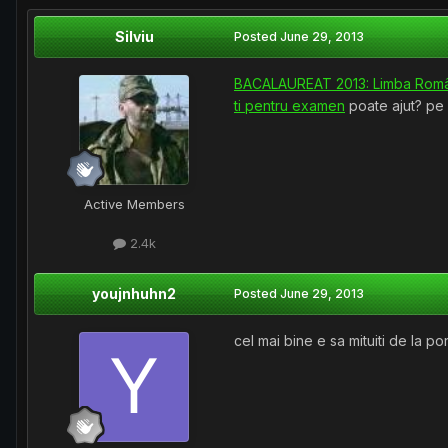
Silviu
Posted
June 29, 2013
BACALAUREAT 2013: Limba Român?,
ti pentru examen
poate ajut? pe
Active Members
2.4k
youjnhuhn2
Posted
June 29, 2013
cel mai bine e sa mituiti de la por