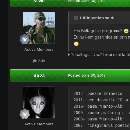
Silviu
Posted
June 30, 2013
HiDinjection said:
E si Baltagul in programa?
Eu nu l-am gasit nicaieri prin 
Active Members
E ?i baltagul. Dac? te-ai uitat la f
2.4k
StrXt
Posted
June 30, 2013
2012- poezie Eminescu
2011- gen dramatic "O sc
2010- basm "Harap-Alb"
2009- roman psihologic i
2008- basm "Harap-Alb"
Active Members
2007- 'imaginarul poetic