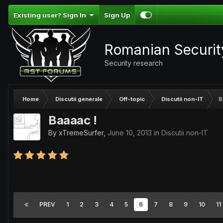
Existing user? Sign In
Sign Up
Romanian Securi
Security research
Home
Discutii generale
Off-topic
Discutii non-IT
B
Baaaac !
By
xTremeSurfer
,
June 10, 2013
in
Discutii non-IT
PREV
1
2
3
4
5
6
7
8
9
10
11