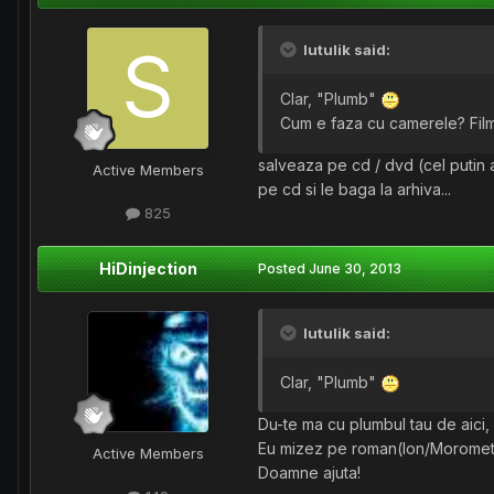
lutulik said:
Clar, "Plumb"
Cum e faza cu camerele? Filme
salveaza pe cd / dvd (cel putin 
Active Members
pe cd si le baga la arhiva...
825
HiDinjection
Posted
June 30, 2013
lutulik said:
Clar, "Plumb"
Du-te ma cu plumbul tau de aici, 
Eu mizez pe roman(Ion/Morometii
Active Members
Doamne ajuta!