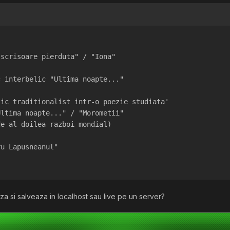
 scrisoare pierduta" / "Iona"
"
c interbelic "Ultima noapte..."
"
tic traditionalist intr-o poezie studiata'
Ultima noapte..." / "Morometii"
de al doilea razboi mondial)
ru Lapusneanul"
 si salveaza in localhost sau live pe un server?