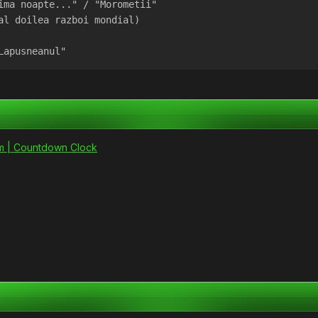
ima noapte..." / "Morometii"
al doilea razboi mondial)
Lapusneanul"
m | Countdown Clock