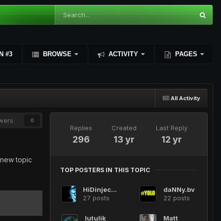
N #3
BROWSE
ACTIVITY
PAGES
All Activity
owers
0
Replies
Created
Last Reply
296
13 yr
12 yr
 new topic
TOP POSTERS IN THIS TOPIC
HiDinjection
daNNy.bv
27 posts
22 posts
lutulik
Matt