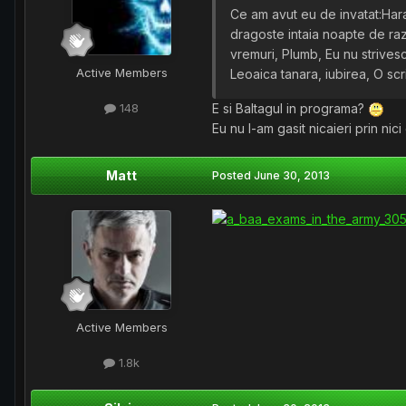
Ce am avut eu de invatat:Hara
dragoste intaia noapte de raz
vremuri, Plumb, Eu nu strivesc
Active Members
Leoaica tanara, iubirea, O sc
E si Baltagul in programa?
148
Eu nu l-am gasit nicaieri prin nic
Matt
Posted
June 30, 2013
Active Members
1.8k