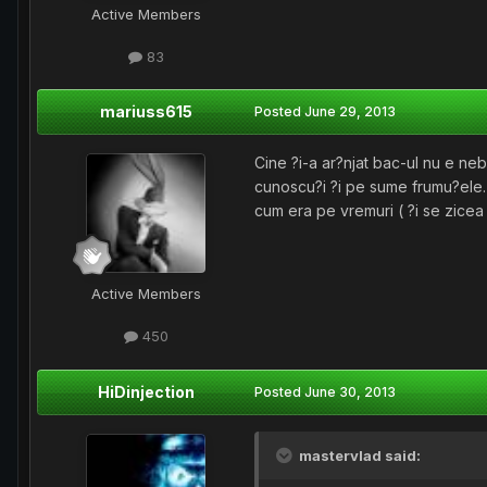
Active Members
83
mariuss615
Posted
June 29, 2013
Cine ?i-a ar?njat bac-ul nu e neb
cunoscu?i ?i pe sume frumu?ele.
cum era pe vremuri ( ?i se zicea 
Active Members
450
HiDinjection
Posted
June 30, 2013
mastervlad said: