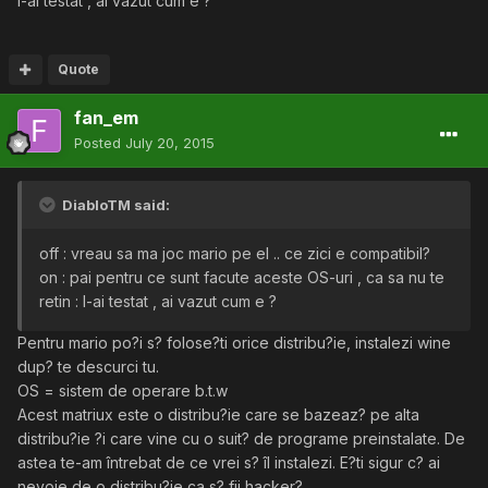
l-ai testat , ai vazut cum e ?
Quote
fan_em
Posted
July 20, 2015
DiabloTM said:
off : vreau sa ma joc mario pe el .. ce zici e compatibil?
on : pai pentru ce sunt facute aceste OS-uri , ca sa nu te
retin : l-ai testat , ai vazut cum e ?
Pentru mario po?i s? folose?ti orice distribu?ie, instalezi wine
dup? te descurci tu.
OS = sistem de operare b.t.w
Acest matriux este o distribu?ie care se bazeaz? pe alta
distribu?ie ?i care vine cu o suit? de programe preinstalate. De
astea te-am întrebat de ce vrei s? îl instalezi. E?ti sigur c? ai
nevoie de o distribu?ie ca s? fii hacker?