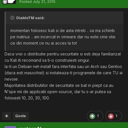
Posted
July 21, 2015
DiabloTM said:
momentan folosesc kali si de asta intreb .. sa ma schimb
pe matriux .. am incercat in vmware dar nu este cine stie
ce din moment ce nu ai acces la tot
Daca vrei o distributie pentru securitate si esti deja familiarizat
cu Kali iti recomand sa ti-o construiesti singur.
Ia-ti un Debian net-install fara interfata sau un Arch sau Gentoo
(daca esti masochist) si instaleaza-ti programele de care TU ai
nevoie.
Majoritatea distributiilor de securitate se bat in piept ca au
N'spe mii de applicatii open-source, dar tu s-ar putea sa
folosesti 10, 20, 30, 100.
Quote
1
1