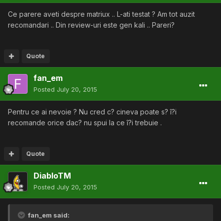
Ce parere aveti despre matriux .. L-ati testat ? Am tot auzit
recomandari .. Din review-uri este gen kali .. Pareri?
Quote
fan_em
Posted
July 20, 2015
Pentru ce ai nevoie ? Nu cred c? cineva poate s? î?i
recomande orice dac? nu spui la ce î?i trebuie .
Quote
DiabloTM
Posted
July 20, 2015
fan_em said: