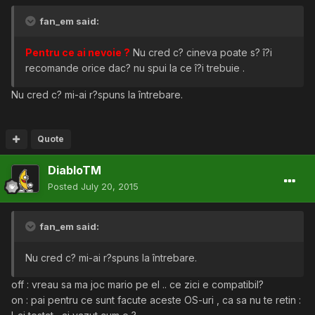
fan_em said:
Pentru ce ai nevoie ?
Nu cred c? cineva poate s? î?i
recomande orice dac? nu spui la ce î?i trebuie .
Nu cred c? mi-ai r?spuns la întrebare.
Quote
DiabloTM
Posted
July 20, 2015
fan_em said:
Nu cred c? mi-ai r?spuns la întrebare.
off : vreau sa ma joc mario pe el .. ce zici e compatibil?
on : pai pentru ce sunt facute aceste OS-uri , ca sa nu te retin :