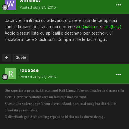
watsonAI
Posted
July 21, 2015
daca vrei sa iti faci cu adevarat o parere fata de ce aplicatii
sunt in fiecare poti sa arunci o privire
aici(matriux)
si
aici(kaly)
.
Acolo gasesti liste cu aplicatiile destinate pen testing-ului
instalate in cele 2 distributii. Comparatiile le faci singur.
Quote
racoose
Posted
July 21, 2015
Din experienta proprie, iti recomand Kali Linux. Folosesc distributia si acasa si la
lucru. E printre raritatile care nu foloseste inca systemd.
Si avand in vedere pe ce forum ai cerut sfatul, e cea mai completa distributie
orientata pe securitate.
O distributie gen Arch (rolling-type) o sa iti dea multe dureri de cap.