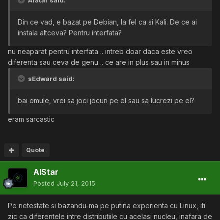
AlStar said:
Din ce vad, e bazat pe Debian, la fel ca si Kali. De ce ai
instala altceva? Pentru interfata?
nu neaparat pentru interfata .. intreb doar daca este vreo
diferenta sau ceva de genu .. ce are in plus sau in minus
sEdward said:
bai omule, vrei sa joci jocuri pe el sau sa lucrezi pe el?
eram sarcastic
Quote
AlStar
Posted
July 21, 2015
Pe netestate si bazandu-ma pe putina experienta cu Linux, iti
zic ca diferentele intre distributiile cu acelasi nucleu, inafara de