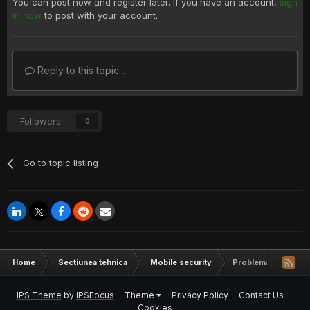
You can post now and register later. If you have an account,
sign
in now
to post with your account.
Reply to this topic...
Followers
0
Go to topic listing
Home
Sectiunea tehnica
Mobile security
Problema la un Xper
IPS Theme
by
IPSFocus
Theme
Privacy Policy
Contact Us
Cookies