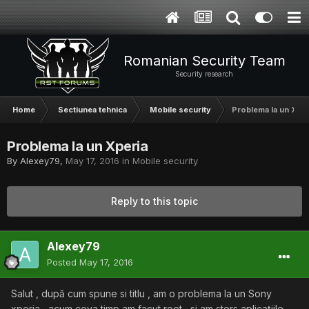
Romanian Security Team
Security research
Home
Sectiunea tehnica
Mobile security
Problema la un Xper
Problema la un Xperia
By
Alexey79
,
May 17, 2016
in
Mobile security
Reply to this topic
Alexey79
Posted
May 17, 2016
Salut , după cum spune si titlu , am o problema la un Sony
xperia , acum ceva timp am facut root , si am sters aplicațiile