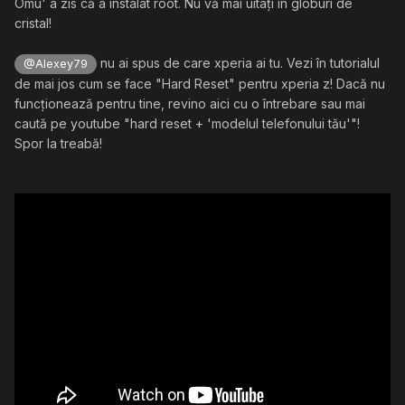
Omu' a zis că a instalat root. Nu vă mai uitați în globuri de
cristal!
nu ai spus de care xperia ai tu. Vezi în tutorialul
@Alexey79
de mai jos cum se face "Hard Reset" pentru xperia z! Dacă nu
funcționează pentru tine, revino aici cu o întrebare sau mai
caută pe youtube "hard reset + 'modelul telefonului tău'"!
Spor la treabă!