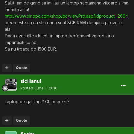
Salut, am de gand sa imi iau un laptop saptamana viitoare si ma
incanta asta!
http://www.dinopc.com/shop/pc/viewPrd.asp?idproduct=2664
Ideea este ca nu stiu daca sunt 8GB RAM de ajuns pt ozn-ul
ala.
Daca aveti alte idei pt un laptop performant va rog sa o
impartasiti cu noi.
Sa nu treaca de 1500 EUR.
Quote
sicilianul
Posted
June 1, 2016
Laptop de gaming ? Chiar crezi ?
Quote
Sadiq