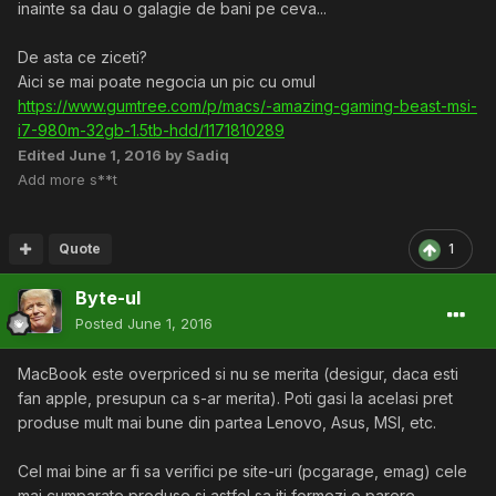
inainte sa dau o galagie de bani pe ceva...
De asta ce ziceti?
Aici se mai poate negocia un pic cu omul
https://www.gumtree.com/p/macs/-amazing-gaming-beast-msi-
i7-980m-32gb-1.5tb-hdd/1171810289
Edited
June 1, 2016
by Sadiq
Add more s**t
Quote
1
Byte-ul
Posted
June 1, 2016
MacBook este overpriced si nu se merita (desigur, daca esti
fan apple, presupun ca s-ar merita). Poti gasi la acelasi pret
produse mult mai bune din partea Lenovo, Asus, MSI, etc.
Cel mai bine ar fi sa verifici pe site-uri (pcgarage, emag) cele
mai cumparate produse si astfel sa iti formezi o parere.