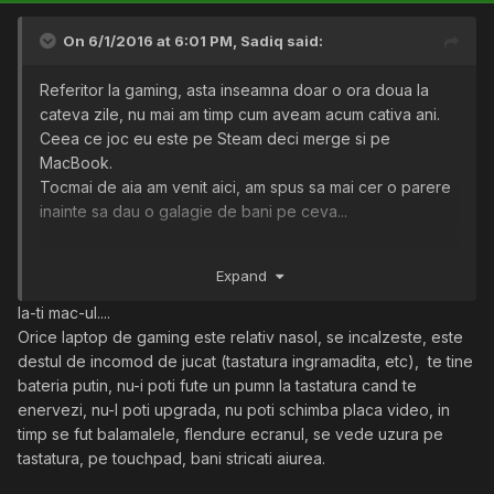
On 6/1/2016 at 6:01 PM,
Sadiq
said:
Referitor la gaming, asta inseamna doar o ora doua la
cateva zile, nu mai am timp cum aveam acum cativa ani.
Ceea ce joc eu este pe Steam deci merge si pe
MacBook.
Tocmai de aia am venit aici, am spus sa mai cer o parere
inainte sa dau o galagie de bani pe ceva...
De asta ce ziceti?
Expand
Aici se mai poate negocia un pic cu omul
https://www.gumtree.com/p/macs/-amazing-gaming-
Ia-ti mac-ul....
beast-msi-i7-980m-32gb-1.5tb-hdd/1171810289
Orice laptop de gaming este relativ nasol, se incalzeste, este
destul de incomod de jucat (tastatura ingramadita, etc), te tine
bateria putin, nu-i poti fute un pumn la tastatura cand te
enervezi, nu-l poti upgrada, nu poti schimba placa video, in
timp se fut balamalele, flendure ecranul, se vede uzura pe
tastatura, pe touchpad, bani stricati aiurea.