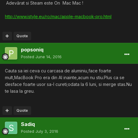
Adevărat si Steam este On Mac Mac !
http://www.istyle.eu/ro/mac/apple-macbook-pro.html
Quote
popsoniq
Posted
June 14, 2016
Cauta sa iei ceva cu carcasa de aluminiu,face foarte
mult,MacBook Pro era din Al inainte,acum nu stiu.Plus ca se
desface foarte usor sa-l cureti;odata la 6 luni, si merge stas.Nu
te lasa la greu.
Quote
Sadiq
Posted
July 3, 2016