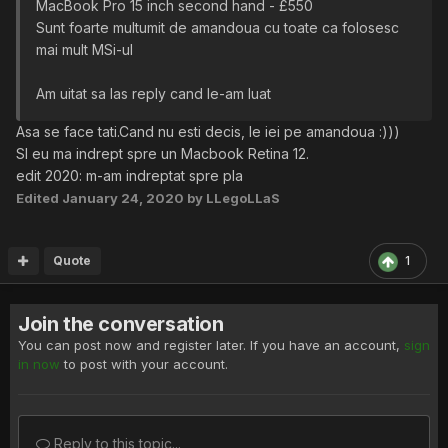
MacBook Pro 15 inch second hand - £550
Sunt foarte multumit de amandoua cu toate ca folosesc
mai mult MSi-ul
Am uitat sa las reply cand le-am luat
Asa se face tati.Cand nu esti decis, le iei pe amandoua :)))
SI eu ma indrept spre un Macbook Retina 12.
edit 2020: m-am indreptat spre pla
Edited
January 24, 2020
by LLegoLLaS
Quote
1
Join the conversation
You can post now and register later. If you have an account,
sign
in now
to post with your account.
Reply to this topic...