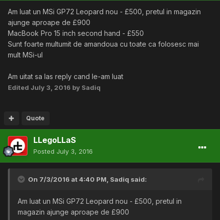
Am luat un MSi GP72 Leopard nou - £500, pretul in magazin
ajunge aproape de £900
MacBook Pro 15 inch second hand - £550
Sunt foarte multumit de amandoua cu toate ca folosesc mai
mult MSi-ul
Am uitat sa las reply cand le-am luat
Edited
July 3, 2016
by Sadiq
Quote
LLegoLLaS
Posted
July 3, 2016
On 7/3/2016 at 4:40 PM,
Sadiq
said:
Am luat un MSi GP72 Leopard nou - £500, pretul in
magazin ajunge aproape de £900