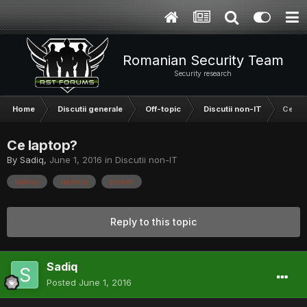
Romanian Security Team
Security research
Home
Discutii generale
Off-topic
Discutii non-IT
Ce lap
Ce laptop?
By
Sadiq
,
June 1, 2016
in
Discutii non-IT
laptop
gaming
power
Reply to this topic
Sadiq
Posted
June 1, 2016