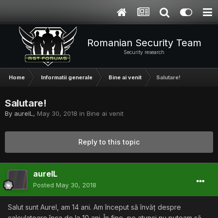
Romanian Security Team
Security research
Home
Informatii generale
Bine ai venit
Salutare!
Salutare!
By
aurelL
,
May 30, 2018
in
Bine ai venit
Reply to this topic
aurelL
Posted
May 30, 2018
Salut sunt Aurel, am 14 ani. Am început să învăț despre
calculatoare înca de la 10 ani. În fine, pe atunci nu puteam să