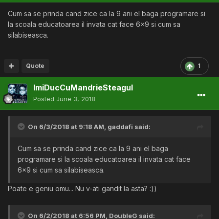
Cum sa se prinda cand zice ca la 9 ani el baga programare si
la scoala educatoarea il invata cat face 6x9 si cum sa
silabiseasca.
Quote
1
ImiDucCuMandrieSteagul
Posted
June 3, 2018
On 6/3/2018 at 9:18 AM,
gaddafi
said:
Cum sa se prinda cand zice ca la 9 ani el baga
programare si la scoala educatoarea il invata cat face
6x9 si cum sa silabiseasca.
Poate e geniu omu... Nu v-ati gandit la asta?
:))
On 6/2/2018 at 6:56 PM,
DoubleG
said: