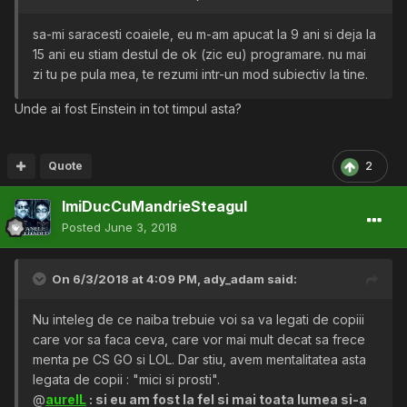
sa-mi saracesti coaiele, eu m-am apucat la 9 ani si deja la
15 ani eu stiam destul de ok (zic eu) programare. nu mai
zi tu pe pula mea, te rezumi intr-un mod subiectiv la tine.
Unde ai fost
Einstein in tot timpul asta?
Quote
2
ImiDucCuMandrieSteagul
Posted
June 3, 2018
On 6/3/2018 at 4:09 PM,
ady_adam
said:
Nu inteleg de ce naiba trebuie voi sa va legati de copiii
care vor sa faca ceva, care vor mai mult decat sa frece
menta pe CS GO si LOL. Dar stiu, avem mentalitatea asta
legata de copii : "mici si prosti".
@
aurelL
: si eu am fost la fel si mai toata lumea si-a