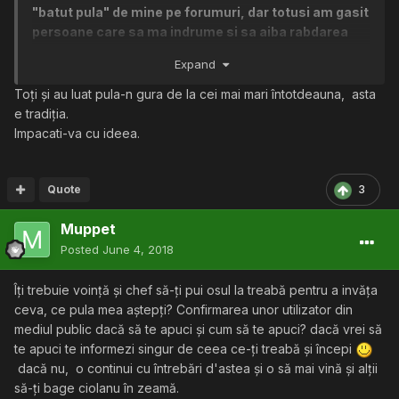
"batut pula" de mine pe forumuri, dar totusi am gasit
persoane care sa ma indrume si sa aiba rabdarea
necesara sa ma ajute.
Legat de limbaj de
Expand
programare: depinde de ce ai vrea sa tu sa
faci/creezi.
Toți și au luat pula-n gura de la cei mai mari întotdeauna, asta
e tradiția.
Impacati-va cu ideea.
Quote
3
Muppet
Posted
June 4, 2018
Îți trebuie voință și chef să-ți pui osul la treabă pentru a invăța
ceva, ce pula mea aștepți? Confirmarea unor utilizator din
mediul public dacă să te apuci și cum să te apuci? dacă vrei să
te apuci te informezi singur de ceea ce-ți treabă și începi
dacă nu, o continui cu întrebări d'astea și o să mai vină și alții
să-ți bage ciolanu în zeamă.