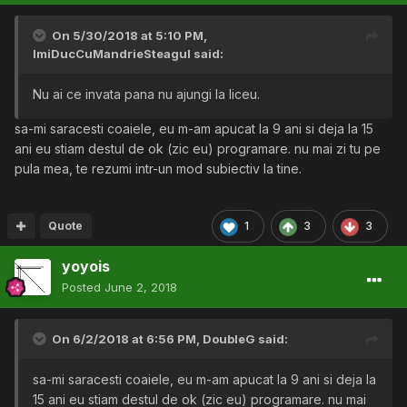
On 5/30/2018 at 5:10 PM,
ImiDucCuMandrieSteagul
said:
Nu ai ce invata pana nu ajungi la liceu.
sa-mi saracesti coaiele, eu m-am apucat la 9 ani si deja la 15
ani eu stiam destul de ok (zic eu) programare. nu mai zi tu pe
pula mea, te rezumi intr-un mod subiectiv la tine.
Quote
1
3
3
yoyois
Posted
June 2, 2018
On 6/2/2018 at 6:56 PM,
DoubleG
said:
sa-mi saracesti coaiele, eu m-am apucat la 9 ani si deja la
15 ani eu stiam destul de ok (zic eu) programare. nu mai