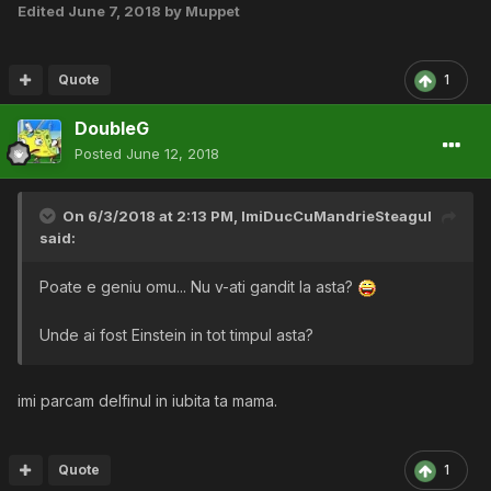
Edited
June 7, 2018
by Muppet
Quote
1
DoubleG
Posted
June 12, 2018
On 6/3/2018 at 2:13 PM,
ImiDucCuMandrieSteagul
said:
Poate e geniu omu... Nu v-ati gandit la asta?
Unde ai fost
Einstein in tot timpul asta?
imi parcam delfinul in iubita ta mama.
Quote
1