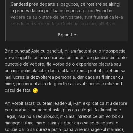
Gandesti prea departe si pagubos, ce rost are sa ajungi
la proces daca ii poti lua putin peste picior. Avand in
vedere ca au o stare de nervozitate, sunt frustrati ca le-a
spus lucruri verde in fata. Continua sa o faci, altfel vei
pierde teren.
Expand
Bine punctat! Asta cu ganditul, mi-am facut si eu o introspectie
de-a lungul timpului si chiar asa am modul de gandire din toate
punctele de vedere, fie vorba de o experienta placuta sau
una mai putin placuta, duc totul la extrem... probabil trebuie sa
mai lucrez la dezvoltarea personala, dar daca as fi sincer cu
mine, prin modul asta de gandire am avut succes excluzand
cazul de fata.
Am vorbit astazi cu team leader-ul, i-am explicat ca stiu despre
ce e vorba si nu accept asta, plus ca e ilegal. A afirmat ca e
ilegal, insa nu a recunoscut, m-a mai intrebat ce am vorbit cu
manager-ul mai mare, i-am zis doar ca o sa se gaseasca o
solutie dar o sa dureze putin (pana vine manager-ul mai mic),