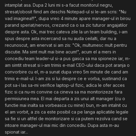
intamplat asa. Dupa 2 luni mi s-a facut monitorul negru,
stresat/obosit fiind am deschis Notepad-ul si le-am scris: "Nu
vad imaginea!!!", dupa vreo 4 minute apare manager-ul in birou
parand speriat/nervos, crezand ca o sa zic tuturor angajatilor
despre asta. Ok, mai trec cateva zile la un team building, i-am
spus despre asta incercand sa nu auda ceilalti, dar nu a
recunoscut, am enervat si am zis: "Ok, multumesc mult pentru
discutie. Ma simt mult mai bine acum!", acum el a mers in
concediu team leader-ul si-a pus gasca sa ma spioneze iar, m-
am simtit stresat si i-am trimis e-mail CEO-ului daca pot aranja o
convorbire cu el, m-a sunat dupa vreo 5m minute de cand am
trimis e-mail-ul. I-am zis si lui despre ce e vorba, sustinand ca
pot sa-i las sa-mi verifice laptop-ul fizic, adica le ofer acces
fizic si ca nu-mi convine ca cineva sa ma monitorizeze fara
permisiunea mea. El mai departa a zis unui alt manager (cu o
functie mai inalta sa vorbeasca cu mine) bun, m-am intalnit cu
el am vorbit, a zis ca este posibil ca pe langa aplicatiile legale
sa fie si un altfel de monitorizare si ca putem rezolva cand se
intoare manager-ul mai mic din concediu. Dupa asta m-au
spionat iar...