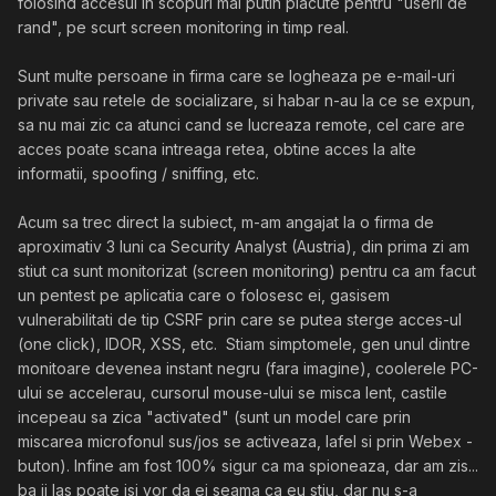
folosind accesul in scopuri mai putin placute pentru "userii de
rand", pe scurt screen monitoring in timp real.
Sunt multe persoane in firma care se logheaza pe e-mail-uri
private sau retele de socializare, si habar n-au la ce se expun,
sa nu mai zic ca atunci cand se lucreaza remote, cel care are
acces poate scana intreaga retea, obtine acces la alte
informatii, spoofing / sniffing, etc.
Acum sa trec direct la subiect, m-am angajat la o firma de
aproximativ 3 luni ca Security Analyst (Austria), din prima zi am
stiut ca sunt monitorizat (screen monitoring) pentru ca am facut
un pentest pe aplicatia care o folosesc ei, gasisem
vulnerabilitati de tip CSRF prin care se putea sterge acces-ul
(one click), IDOR, XSS, etc. Stiam simptomele, gen unul dintre
monitoare devenea instant negru (fara imagine), coolerele PC-
ului se accelerau, cursorul mouse-ului se misca lent, castile
incepeau sa zica "activated" (sunt un model care prin
miscarea microfonul sus/jos se activeaza, lafel si prin Webex -
buton). Infine am fost 100% sigur ca ma spioneaza, dar am zis...
ba ii las poate isi vor da ei seama ca eu stiu, dar nu s-a