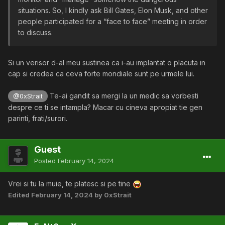
situations. So, I kindly ask Bill Gates, Elon Musk, and other
people participated for a “face to face” meeting in order
to discuss.
Si un verisor d-al meu sustinea ca i-au implantat o placuta in
cap si credea ca ceva forte mondiale sunt pe urmele lui.
Te-ai gandit sa mergi la un medic sa vorbesti
@0xStrait
despre ce ti se intampla? Macar cu cineva apropiat tie gen
parinti, frati/surori.
Guest
Posted
February 14, 2024
Vrei si tu la muie, te platesc si pe tine
Edited
February 14, 2024
by 0xStrait