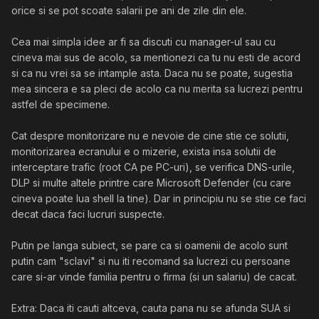
orice si se pot scoate salarii pe ani de zile din ele.
Cea mai simpla idee ar fi sa discuti cu manager-ul sau cu
cineva mai sus de acolo, sa mentionezi ca tu nu esti de acord
si ca nu vrei sa se intample asta. Daca nu se poate, sugestia
mea sincera e sa pleci de acolo ca nu merita sa lucrezi pentru
astfel de specimene.
Cat despre monitorizare nu e nevoie de cine stie ce solutii,
monitorizarea ecranului e o mizerie, exista insa solutii de
interceptare trafic (root CA pe PC-uri), se verifica DNS-urile,
DLP si multe altele printre care Microsoft Defender (cu care
cineva poate lua shell la tine). Dar in principiu nu se stie ce faci
decat daca faci lucruri suspecte.
Putin pe langa subiect, se pare ca si oamenii de acolo sunt
putin cam "sclavi" si nu iti recomand sa lucrezi cu persoane
care si-ar vinde familia pentru o firma (si un salariu) de cacat.
Extra: Daca iti cauti altceva, cauta pana nu se afunda SUA si