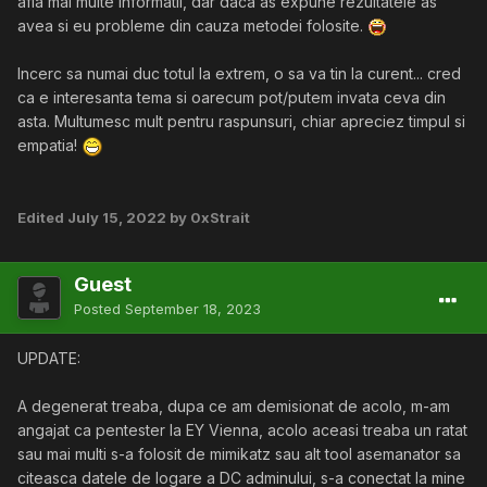
afla mai multe informatii, dar daca as expune rezultatele as
avea si eu probleme din cauza metodei folosite.
Incerc sa numai duc totul la extrem, o sa va tin la curent... cred
ca e interesanta tema si oarecum pot/putem invata ceva din
asta. Multumesc mult pentru raspunsuri, chiar apreciez timpul si
empatia!
Edited
July 15, 2022
by 0xStrait
Guest
Posted
September 18, 2023
UPDATE:
A degenerat treaba, dupa ce am demisionat de acolo, m-am
angajat ca pentester la EY Vienna, acolo aceasi treaba un ratat
sau mai multi s-a folosit de mimikatz sau alt tool asemanator sa
citeasca datele de logare a DC adminului, s-a conectat la mine