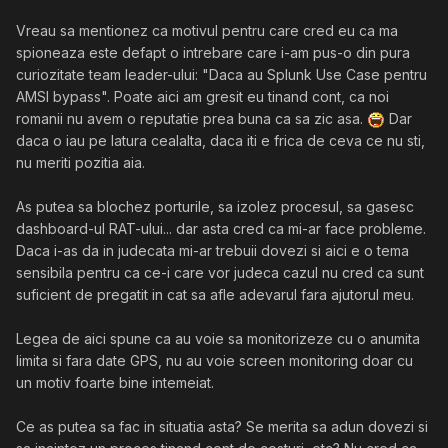
Vreau sa mentionez ca motivul pentru care cred eu ca ma
spioneaza este defapt o intrebare care i-am pus-o din pura
curiozitate team leader-ului: "Daca au Splunk Use Case pentru
AMSI bypass". Poate aici am gresit eu tinand cont, ca noi
romanii nu avem o reputatie prea buna ca sa zic asa.
Dar
daca o iau pe latura cealalta, daca iti e frica de ceva ce nu sti,
nu meriti pozitia aia.
As putea sa blochez porturile, sa izolez procesul, sa gasesc
dashboard-ul RAT-ului... dar asta cred ca mi-ar face probleme.
Daca i-as da in judecata mi-ar trebuii dovezi si aici e o tema
sensibila pentru ca ce-i care vor judeca cazul nu cred ca sunt
suficient de pregatit in cat sa afle adevarul fara ajutorul meu.
Legea de aici spune ca au voie sa monitorizeze cu o anumita
limita si fara date GPS, nu au voie screen monitoring doar cu
un motiv foarte bine intemeiat.
Ce as putea sa fac in situatia asta? Se merita sa adun dovezi si