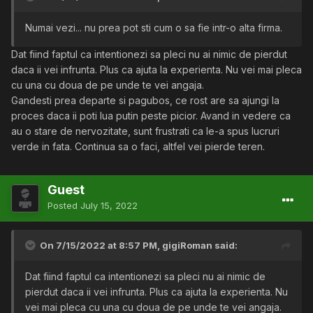
Numai vezi... nu prea pot sti cum o sa fie intr-o alta firma.
Dat fiind faptul ca intentionezi sa pleci nu ai nimic de pierdut
daca ii vei infrunta. Plus ca ajuta la experienta. Nu vei mai pleca
cu una cu doua de pe unde te vei angaja.
Gandesti prea departe si pagubos, ce rost are sa ajungi la
proces daca ii poti lua putin peste picior. Avand in vedere ca
au o stare de nervozitate, sunt frustrati ca le-a spus lucruri
verde in fata. Continua sa o faci, altfel vei pierde teren.
Guest
Posted
July 15, 2022
On 7/15/2022 at 8:57 PM,
gigiRoman
said:
Dat fiind faptul ca intentionezi sa pleci nu ai nimic de
pierdut daca ii vei infrunta. Plus ca ajuta la experienta. Nu
vei mai pleca cu una cu doua de pe unde te vei angaja.