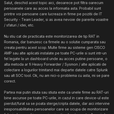
Salut, deschid acest topic aici, deoarece pot filtra oarecum
persoanele care au acces la informatia asta. Probabil sunt
printre voi persoane care lucreaza in firme pe pozitii de IT
Security - Team Leader, si as avea nevoie de parerile voastre
/ sfaturi / idei, etc.
Nu stiu cat de practicata este monitorizarea de tip RAT in
Romania, dar banuiesc ca firmele au o solutie cumparata sau
creata pentru acest scop. Multe firme au sisteme gen CISCO
AMP sau alte aplicatii instalate pe toate PC-urile si sunt intr-un
fel legate la un dashboard unde au acces putine persoane, o
alta metoda ar fi Heavy Forwarder / Sysmon / alte aplicatii de
colectare a logurilor trimitand mai departe datele catre Splunk
sau alt SOC tool. Ok, nu am nici-o problema cu asta, mi se pare
corect.
Partea mai putin stiuta sau stiuta este ca unele firme au RAT-uri
bine ascunse pe toate PC-urile, in cazul in care device-ul este
pierdut/furat sa se poata sterge/cripta datele, dar aici intervine
iresponsabilitatea persoanelor care se ocupa de monitorizare