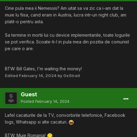
Cine pula mea ii Nemessis? Am uitat sa va zic ca i-am dat la
muie lu fiisa, cand eram in Austria, lucra intr-un night club, am
platit-o pentru asta.
Sa termine in mortii lui cu device implementariile, toate logurile
se pot verifica. Scoate-ti-l in pula mea din pozitia de comunist
pe care o are.
BTW: Bill Gates, I'm waiting the money!
Edited
February 14, 2024
by 0xStrait
Guest
Posted
February 14, 2024
Lafel cacaturile de la TV, convorbirile telefonice, Facebook
logs, Whatsapp si alte cacaturi.
BTW: Muie Romania!