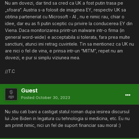
Nu am dovezi, dar tind sa cred ca UK a fost putin trasa pe
„sfoara“. Austria s-a folosit de imaginea EY, respectiv UK sa
obtina parteneriat cu Microsoft - AI , nu e nimic rau, chiar o
idee, dar eu as fi putin sceptic cu privire la conducerea EY din
Viena. Daca monitorizarea printr-un malware intr-o firma (in
general word-wide) e acceptabila si tolerata, fara prea multe
sanctiuni, atunci imi retrag cuvintele. Tin sa mentionez ca UK nu
are nici o fel de vina, e prinsa intr-un “MITM”, repet nu am
dovezi, e pur si simplu viziunea mea.
//T.C
Guest
Posted
October 30, 2023
Nu stiu cati bani a castigat statul roman dupa iesirea discursul
lui Joe Biden in legatura cu tehnologia si medicina, etc. Eu nu
am primit nimic, nici un fel de suport financiar sau moral
:)