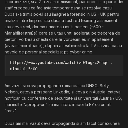
sincronizeze, si a 2-a zi am demisionat, partenerii si o parte din
staff credeau ca fac asta temporar pana se rezolva cazul.
Dupa s-a trimis pc-ul sau imaginea forensic in US - UK pentru
analiza. Intre timp nu stiu daca a fost red teaming assesment
sau ceva real, dar ma urmareau multi oameni (+500 -
Mariahilferstraße) care se uitau urat, acelerau pe trecerea de
pieton, vorbeau chestii care le vorbeam eu in apartement
(aveam microfoane), dupaia a iesit ministru la TV sa zica ca au
nevoie de personal specializat pt. cyber crime
https://www.youtube.com/watch?v=Wlugzc2cnqc . 
minutul 5:00
Am vazut si ceva propaganda romaneasca DNSC, Selly,
Nelson, cateva persoane Linkedin, si ceva din Austria, cateva
notificari cu conferinte de securitate si universitati Austria / US,
mai multe "apropo-uri" sa ma intorc inapoi la EY cu un alt
"rank".
Dupa am mai vazut ceva propaganda si am facut conexiunea