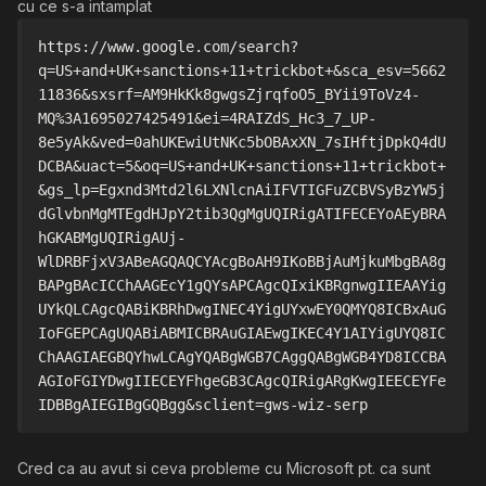
cu ce s-a intamplat
https://www.google.com/search?
q=US+and+UK+sanctions+11+trickbot+&sca_esv=5662
11836&sxsrf=AM9HkKk8gwgsZjrqfoO5_BYii9ToVz4-
MQ%3A1695027425491&ei=4RAIZdS_Hc3_7_UP-
8e5yAk&ved=0ahUKEwiUtNKc5bOBAxXN_7sIHftjDpkQ4dU
DCBA&uact=5&oq=US+and+UK+sanctions+11+trickbot+
&gs_lp=Egxnd3Mtd2l6LXNlcnAiIFVTIGFuZCBVSyBzYW5j
dGlvbnMgMTEgdHJpY2tib3QgMgUQIRigATIFECEYoAEyBRA
hGKABMgUQIRigAUj-
WlDRBFjxV3ABeAGQAQCYAcgBoAH9IKoBBjAuMjkuMbgBA8g
BAPgBAcICChAAGEcY1gQYsAPCAgcQIxiKBRgnwgIIEAAYig
UYkQLCAgcQABiKBRhDwgINEC4YigUYxwEY0QMYQ8ICBxAuG
IoFGEPCAgUQABiABMICBRAuGIAEwgIKEC4Y1AIYigUYQ8IC
ChAAGIAEGBQYhwLCAgYQABgWGB7CAggQABgWGB4YD8ICCBA
AGIoFGIYDwgIIECEYFhgeGB3CAgcQIRigARgKwgIEECEYFe
IDBBgAIEGIBgGQBgg&sclient=gws-wiz-serp
Cred ca au avut si ceva probleme cu Microsoft pt. ca sunt