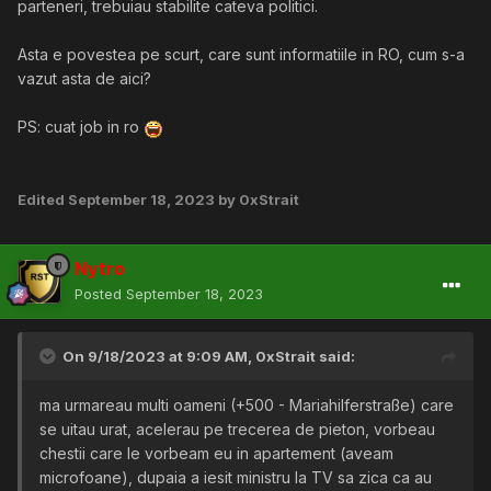
parteneri, trebuiau stabilite cateva politici.
Asta e povestea pe scurt, care sunt informatiile in RO, cum s-a
vazut asta de aici?
PS: cuat job in ro
Edited
September 18, 2023
by 0xStrait
Nytro
Posted
September 18, 2023
On 9/18/2023 at 9:09 AM,
0xStrait
said:
ma urmareau multi oameni (+500 - Mariahilferstraße) care
se uitau urat, acelerau pe trecerea de pieton, vorbeau
chestii care le vorbeam eu in apartement (aveam
microfoane), dupaia a iesit ministru la TV sa zica ca au