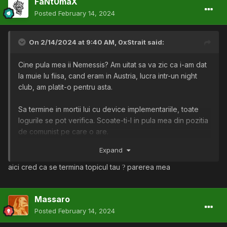
FaNt0maX
Posted
February 14, 2024
On 2/14/2024 at 9:40 AM,
0xStrait
said:
Cine pula mea ii Nemessis? Am uitat sa va zic ca i-am dat
la muie lu fiisa, cand eram in Austria, lucra intr-un night
club, am platit-o pentru asta.
Sa termine in mortii lui cu device implementariile, toate
logurile se pot verifica. Scoate-ti-l in pula mea din pozitia
de comunist pe care o are.
Expand
BTW: Bill Gates, I'm waiting the money!
aici cred ca se termina topicul tau
parerea mea
?
Massaro
Posted
February 14, 2024