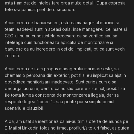
asta i-am dat de inteles fara prea multe detalii. Dupa expresia
fete s-a panicat pret de o secunda.
Acum ceea ce banuiesc eu, este ca manager-ul mai mic si
team leader-ul sunt in aceasi oala, inse manager-ul cel mare si
CEO-ul nu au cunostintele necesare ca sa verifice sau sa
inteleaga cum functioneaza aplicatia de monitorizare si
banuiesc ca au incredere in cei doi implicati, pt. ca sunt vechi
in firma.
Acum ceea ce i-am propus managerului mai mare este, sa
chemam o persoana din exterior, pot fi si eu implicat sa ajut in
dovedirea monitorizarii inadecvate. Sunt curios cum o sa
decurga lucrurile, pentru ca nu stiu care e sistemul, posibil sa
fie toata lumea constienta de monitorizarea ilegala, dar sa
respecte legea "tacerii"... sau poate pur si simplu primul
scenariu e plauzibil.
A da, am uitat sa mentionez ca mi-au trimis oferte de munca pe
E-Mail si Linkedin folosind firme, profiluri/site-uri false, as putea