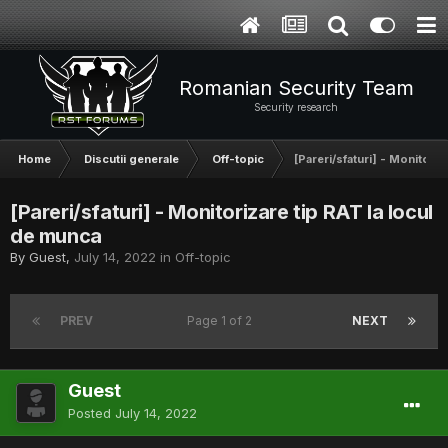
Romanian Security Team
Security research
Home
Discutii generale
Off-topic
[Pareri/sfaturi] - Monitoriz
[Pareri/sfaturi] - Monitorizare tip RAT la locul
de munca
By Guest,
July 14, 2022
in
Off-topic
PREV
Page 1 of 2
NEXT
Guest
Posted
July 14, 2022