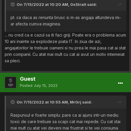
On 7/15/2022 at 10:20 AM,
0xStrait
said:
pt. ca daca as renunta brusc si m-as angaja altundeva mi-
ar afecta cumva imaginea.
... nu cred ca e cazul sa iti faci griji. Poate era o problema acum
10 ani inainte sa explodeze piata IT. In ziua de azi,
angajatorilor le trebuie oameni si nu prea le mai pasa cat ai stat
prin companii. Cu atat mai mult cu cat ai avut un motiv intemeiat
sa pleci.
Guest
Posted
July 15, 2022
On 7/15/2022 at 10:55 AM,
MrGrj
said:
Raspunsul e foarte simplu: pare ca ai ajuns intr-un mediu
toxic de care trebuie sa scapi cat mai repede. Cu cat stai
mai mult cu atat vei deveni mai frustrat si te vei consuma