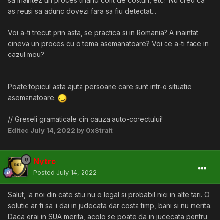
sa inaintez un proces tinand cont de costuri, etc? Nu cred ca
as reusi sa adunc dovezi fara sa fiu detectat...
Voi a-ti trecut prin asta, se practica si in Romania? A inaintat
cineva un proces cu o tema asemanatoare? Voi ce a-ti face in
cazul meu?
Poate topicul asta ajuta persoane care sunt intr-o situatie
asemanatoare.
// Greseli gramaticale din cauza auto-corectului!
Edited
July 14, 2022
by 0xStrait
Nytro
Posted
July 14, 2022
Salut, la noi din cate stiu nu e legal si probabil nici in alte tari. O
solutie ar fi sa ii dai in judecata dar costa timp, bani si nu merita.
Daca erai in SUA merita, acolo se poate da in judecata pentru