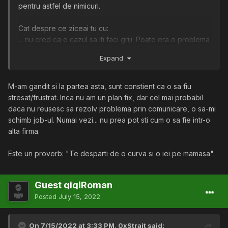
pentru astfel de nimicuri.
Cat despre ce ziceai tu cu:
... nu cred ca e cazul sa iti faci griji. Poate era o problema
acum 10 ani inainte sa explodeze piata IT. In ziua de azi,
Expand
angajatorilor le trebuie oameni si nu prea le mai pasa cat
ai stat prin companii. Cu atat mai mult cu cat ai avut un
motiv intemeiat sa pleci.
M-am gandit si la partea asta, sunt constient ca o sa fiu
stresat/frustrat. Inca nu am un plan fix, dar cel mai probabil
daca nu reusesc sa rezolv problema prin comunicare, o sa-mi
schimb job-ul. Numai vezi... nu prea pot sti cum o sa fie intr-o
alta firma.
Este un proverb: "Te desparti de o curva si o iei pe mamasa".
Guest gigiRoman
Posted
July 15, 2022
On 7/15/2022 at 3:33 PM,
0xStrait
said: