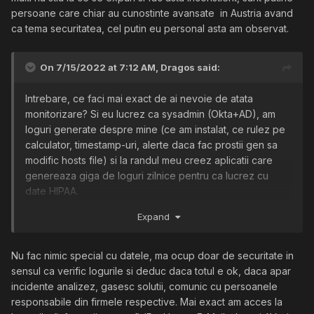
Cat despre monitorizare nu e nevoie de cine stie ce
persoane care chiar au cunostinte avansate in Austria avand
solutii, monitorizarea ecranului e o mizerie, exista insa
ca tema securitatea, cel putin eu personal asta am observat.
solutii de interceptare trafic (root CA pe PC-uri), se
verifica DNS-urile, DLP si multe altele printre care
On 7/15/2022 at 7:12 AM,
Dragos
said:
Microsoft Defender (cu care cineva poate lua shell la
tine). Dar in principiu nu se stie ce faci decat daca faci
Intrebare, ce faci mai exact de ai nevoie de atata
lucruri suspecte.
monitorizare? Si eu lucrez ca sysadmin (Okta+AD), am
loguri generate despre mine (ce am instalat, ce rulez pe
Putin pe langa subiect, se pare ca si oamenii de acolo
calculator, timestamp-uri, alerte daca fac prostii gen sa
sunt putin cam "sclavi" si nu iti recomand sa lucrezi cu
modific hosts file) si la randul meu creez aplicatii care
persoane care si-ar vinde familia pentru o firma (si un
genereaza giga de loguri zilnice pentru ca lucrez cu
salariu) de cacat.
date HIPAA.
Extra: Daca iti cauti altceva, cauta pana nu se afunda SUA
Expand
Dar monitorizare la nivel de actiune (screen grabbing,
si ulterior alte state in recesiune. In mare ar fi de preferat
keylogging, etc.) e la alt nivel. Faci ceva in mod special
companii mari care au sanse mici sa crape in conditii
cu datele? Lucrezi hybrid? Esti pe pozitie entry level sau
Nu fac nimic special cu datele, ma ocup doar de securitate in
economice dificile, dar si acestea pot da oameni afara si
nu au incredere in tine?
sensul ca verific logurile si deduc daca totul e ok, daca apar
pe principiul LIFO, bobocii sunt primii care dispar.
incidente analizez, gasesc solutii, comunic cu persoanele
responsabile din firmele respective. Mai exact am acces la