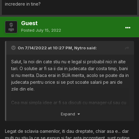
incredere in tine?
Guest
Posted
July 15, 2022
On 7/14/2022 at 10:27 PM,
Nytro
said:
Salut, la noi din cate stiu nu e legal si probabil nici in alte
tari. O solutie ar fi sa ii dai in judecata dar costa timp, bani
si nu merita. Daca erai in SUA merita, acolo se poate da in
judecata pentru orice si se pot scoate salarii pe ani de
zile din ele.
Cea mai simpla idee ar fi sa discuti cu manager-ul sau cu
cineva mai sus de acolo, sa mentionezi ca tu nu esti de
Expand
acord si ca nu vrei sa se intample asta. Daca nu se poate,
sugestia mea sincera e sa pleci de acolo ca nu merita sa
lucrezi pentru astfel de specimene.
Legat de sclavia oamenilor, iti dau dreptate, chiar asa e... dar
multi nu stiu la ce se expun si fac asta inconstient, sunt putine