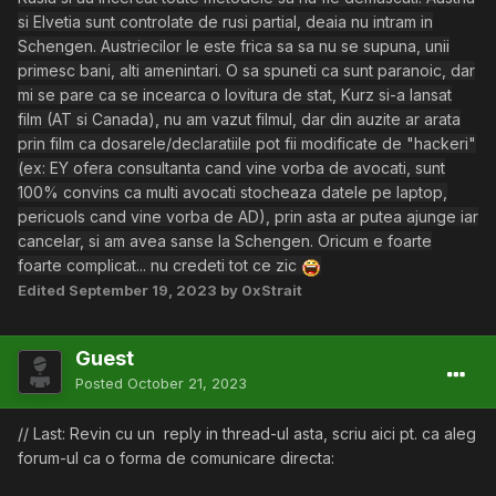
si Elvetia sunt controlate de rusi partial, deaia nu intram in
Schengen. Austriecilor le este frica sa sa nu se supuna, unii
primesc bani, alti amenintari. O sa spuneti ca sunt paranoic, dar
mi se pare ca se incearca o lovitura de stat, Kurz si-a lansat
film (AT si Canada), nu am vazut filmul, dar din auzite ar arata
prin film ca dosarele/declaratiile pot fii modificate de "hackeri"
(ex: EY ofera consultanta cand vine vorba de avocati, sunt
100% convins ca multi avocati stocheaza datele pe laptop,
pericuols cand vine vorba de AD), prin asta ar putea ajunge iar
cancelar, si am avea sanse la Schengen. Oricum e foarte
foarte complicat... nu credeti tot ce zic
Edited
September 19, 2023
by 0xStrait
Guest
Posted
October 21, 2023
// Last: Revin cu un reply in thread-ul asta, scriu aici pt. ca aleg
forum-ul ca o forma de comunicare directa: