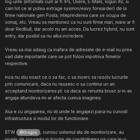
log-urile (informatii cum ar fi: IPs, Usere, E-Mails, loguri AV, si
cam tot ce ar putea extrage sysmon/eavy forwarder) de la
firme nationale gen Posta, inteprinderea care se ocupa de
somaj, etc. Vreau sa mentionez ca nu sunt firme mari, mare ar fi
doar Redbull, dar acolo nu am acces. Da lucrez hybrid, nu sunt
entry, dar posibil sa nu aiba incredere.
Vreau sa mai adaug ca inafara de adresele de e-mail nu prea
vad date importante care se pot folosi impotriva firmelor
respective.
Inca nu stiu exact ce o sa fac, o sa incerc sa rezolv lucrurile
prin comunicare, daca nu reusesc o sa continui un an
acceptand monitorizarea pt. ca daca as renunta brusc si m-as
angaja altundeva mi-ar afecta cumva imaginea.
Asa e cu angajarea, nu sti unde te angajezi pana nu cunosti
infrastructura si modul lor de functionare.
BTW
, cunosc sistemul ala de monitorizare, au
@Dragos
nivele de siguranta in functie de credibilitatea pe care le-o