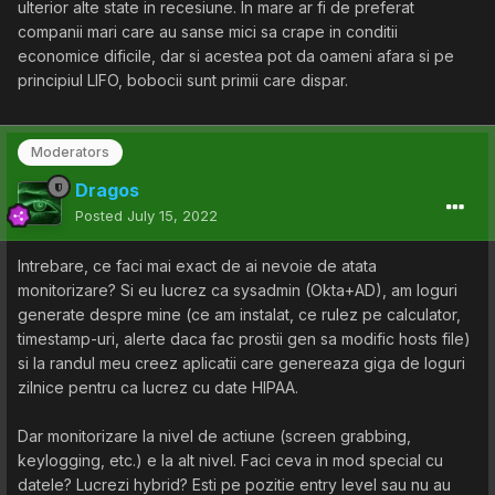
ulterior alte state in recesiune. In mare ar fi de preferat
companii mari care au sanse mici sa crape in conditii
economice dificile, dar si acestea pot da oameni afara si pe
principiul LIFO, bobocii sunt primii care dispar.
Moderators
Dragos
Posted
July 15, 2022
Intrebare, ce faci mai exact de ai nevoie de atata
monitorizare? Si eu lucrez ca sysadmin (Okta+AD), am loguri
generate despre mine (ce am instalat, ce rulez pe calculator,
timestamp-uri, alerte daca fac prostii gen sa modific hosts file)
si la randul meu creez aplicatii care genereaza giga de loguri
zilnice pentru ca lucrez cu date HIPAA.
Dar monitorizare la nivel de actiune (screen grabbing,
keylogging, etc.) e la alt nivel. Faci ceva in mod special cu
datele? Lucrezi hybrid? Esti pe pozitie entry level sau nu au