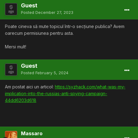
Guest
Posted
December 27, 2023
Poate cineva să mute topicul într-o secțiune publica? Avem
oarecum permisiunea pentru asta.
Mersi mult!
Guest
Posted
February 5, 2024
Am postat aici un articol:
https://syzhack.com/what-was-my-
implication-into-the-russias-anti-spying-campaign-
44dd6203d618
Massaro