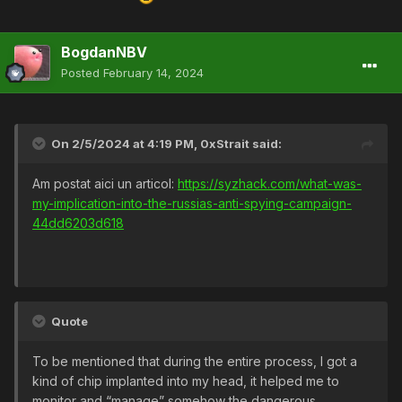
BogdanNBV
Posted
February 14, 2024
On 2/5/2024 at 4:19 PM,
0xStrait
said:
Am postat aici un articol:
https://syzhack.com/what-was-
my-implication-into-the-russias-anti-spying-campaign-
44dd6203d618
Quote
To be mentioned that during the entire process, I got a
kind of chip implanted into my head, it helped me to
monitor and “manage” somehow the dangerous