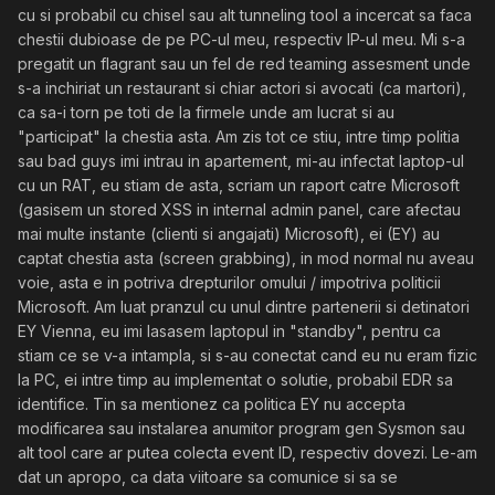
cu si probabil cu chisel sau alt tunneling tool a incercat sa faca
chestii dubioase de pe PC-ul meu, respectiv IP-ul meu. Mi s-a
pregatit un flagrant sau un fel de red teaming assesment unde
s-a inchiriat un restaurant si chiar actori si avocati (ca martori),
ca sa-i torn pe toti de la firmele unde am lucrat si au
"participat" la chestia asta. Am zis tot ce stiu, intre timp politia
sau bad guys imi intrau in apartement, mi-au infectat laptop-ul
cu un RAT, eu stiam de asta, scriam un raport catre Microsoft
(gasisem un stored XSS in internal admin panel, care afectau
mai multe instante (clienti si angajati) Microsoft), ei (EY) au
captat chestia asta (screen grabbing), in mod normal nu aveau
voie, asta e in potriva drepturilor omului / impotriva politicii
Microsoft. Am luat pranzul cu unul dintre partenerii si detinatori
EY Vienna, eu imi lasasem laptopul in "standby", pentru ca
stiam ce se v-a intampla, si s-au conectat cand eu nu eram fizic
la PC, ei intre timp au implementat o solutie, probabil EDR sa
identifice. Tin sa mentionez ca politica EY nu accepta
modificarea sau instalarea anumitor program gen Sysmon sau
alt tool care ar putea colecta event ID, respectiv dovezi. Le-am
dat un apropo, ca data viitoare sa comunice si sa se