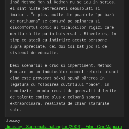
însã Method Man si Redman nu se iau în serios, 
ei sînt niste petrecãreti debusolati si 
imaturi. În plus, multe din poantele “pe bazã 
de marihuana” se consumã pe spinarea si 
discomfortul comic al ticãlosilor rigizi care 
merita sã fie putin bulversati. Binenteles, în 
timp ce atacã cu îndîrjire aceste persoane 
supra apreciate, cei doi îsi bat joc si de 
sistemul de educatie.
Desi scenariul e crud si impertinent, Method 
Man are un un înduiosãtor moment retoric atunci 
cînd este provocat sã-si spunã pãrerea în 
legãturã cu folosirea cuvîntului “pace”. În 
concluzie, un mix reusit de generatii diferite 
de talente comice plus o coloanã sonora 
extraordinarã, realizatã de chiar starurile 
sale.
Idiocracy
Idiocracy - Suprematia natangilor (2006) - Film - CineMagia.ro