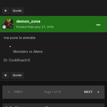
Quote
demon_zone
Posted
February 27, 2010
mai pune la animatie
Monsters vs Aliens
Dr. CockRoach:X
Quote
PREV
Page 1 of 10
NEXT