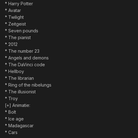
* Harry Potter
* Avatar
* Twilight
* Zeitgeist
* Seven pounds
* The pianist
* 2012
* The number 23
* Angels and demons
* The DaVinci code
* Hellboy
* The librarian
* Ring of the nibelungs
* The illusionist
* Troy
[+] Animatie:
* Bolt
* Ice age
* Madagascar
* Cars