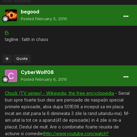
begood
Posted
February 5, 2010
Pi
tagline : faith in chaos
Quote
CyberWolf08
Posted
February 6, 2010
Chuck (TV series) - Wikipedia, the free encyclopedia
- Serial
bun spre foarte bun desi are perioade de naspa(in special
primele episoade, abia dupa S01E06 a inceput sa imi placa
incat am stat pana la 6 dimineata 3 zile la rand uitandu-ma). M-
am uitat la tot ce a aparut(41 de episoade) in 4 zile si mi-a
placut. Destul de mult. Are o combinatie foarte reusita de
actiune si comedie(
http://www.youtube.com/watch?