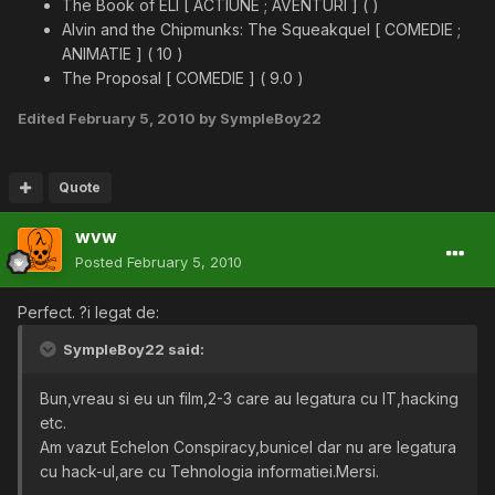
The Book of ELI [ ACTIUNE ; AVENTURI ] ( )
Alvin and the Chipmunks: The Squeakquel [ COMEDIE ;
ANIMATIE ] ( 10 )
The Proposal [ COMEDIE ] ( 9.0 )
Edited
February 5, 2010
by SympleBoy22
Quote
wvw
Posted
February 5, 2010
Perfect. ?i legat de:
SympleBoy22 said:
Bun,vreau si eu un film,2-3 care au legatura cu IT,hacking
etc.
Am vazut Echelon Conspiracy,bunicel dar nu are legatura
cu hack-ul,are cu Tehnologia informatiei.Mersi.