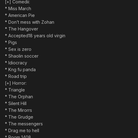
[+] Comedii:
* Miss March
* American Pie
* Don’t mess with Zohan
* The Hangover
* Accepted18 years old virgin
* Pigs
* Sex is zero
* Shaolin soccer
* Idiocracy
* Kng fu panda
* Road trip
[+] Horror:
* Triangle
* The Orphan
* Silent Hill
* The Mirorrs
* The Grudge
* The messengers
* Drag me to hell
* Room 1408