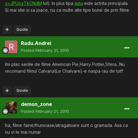
v=JPUozTkCNdM
lol). In plus tipa
asta
este actrita principala.
Si mai stie si sa joace, nu ca multe alte tipe bune de prin filme.
Quote
Radu.Andrei
Posted
February 21, 2010
Imi plac seriile de filme American Pie,Harry Potter,Sfera...Nu
recomand filmul Calvarul(Le Chalvare)-e naspa rau de tot!!
Quote
demon_zone
Posted
February 21, 2010
ba, filme faine/frumoase/atragatoare sunt o gramada. Asa ca
nu vi le mai numar