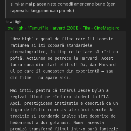
si mi-ar mai placea niste comedii americane bune (gen
rapirea lui king/american pie etc)
How High
How High - "Fumuri" la Harvard (2001) - Film - CineMagia.ro
“How high” e genul de filme care îti topeste 
ratiunea si îti coboarã standardele 
cinematografice, în timp ce te face sã rîzi cu 
poftã. Actiunea se petrece la Harvard. Acest 
lucru suna din start elitist! Da, dar Harvard-
ul pe care îl cunoastem din experientã – sau 
din filme – nu apare aici.
Mai întîi, pentru cã tînãrul Jesse Dylan a 
regizat filmul pe cînd era student la UCLA. 
Apoi, prestigioasa institutie e descrisã ca un 
tigru de hîrtie represiv ale cãrui secole de 
traditie si standarde înalte sînt doborîte de 
hedonismul a doi golanasi. Numai aceastã 
premizã transformã filmul într-o purã fantezie, 