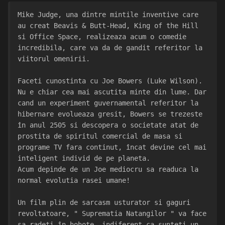
Mike Judge, una dintre mintile inventive care 
au creat Beavis & Butt-Head, King of the Hill 
si Office Space, realizeaza acum o comedie 
incredibila, care va da de gandit referitor la 
viitorul omenirii.
Faceti cunostinta cu Joe Bowers (Luke Wilson). 
Nu e chiar cea mai ascutita minte din lume. Dar 
cand un experiment guvernamental referitor la 
hibernare evolueaza gresit, Bowers se trezeste 
în anul 2505 si descopera o societate atat de 
prostita de spiritul comercial de masa si 
programe TV fara continut, încat devine cel mai 
inteligent individ de pe planeta.
Acum depinde de un Joe mediocru sa readuca la 
normal evolutia rasei umane!
Un film plin de sarcasm usturator si gaguri 
revoltatoare, " Suprematia Natangilor " va face 
sa radeti în hohote, indiferent ca sunteti un 