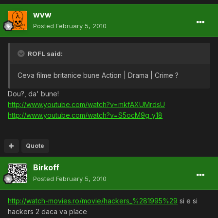
wvw
Posted
February 5, 2010
ROFL said:
Ceva filme britanice bune Action | Drama | Crime ?
Dou?, da' bune!
http://www.youtube.com/watch?v=mkfAXUMrdsU
http://www.youtube.com/watch?v=S5ocM9g_y18
Quote
Birkoff
Posted
February 5, 2010
http://watch-movies.ro/movie/hackers_%281995%29
si e si
hackers 2 daca va place