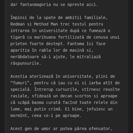
dar fantasmagoria nu se opreste aici.
Împinsi de la spate de ambitii familiale, 
Redman si Method Man trec testul pentru 
intrarea în universitate dupã ce fumeazã o 
tigarã cu marihuana fertilizatã de cenusa unui 
prieten foarte destept. Fantoma îsi face 
aparitia în rabla lor de masinã si, 
nerãbdatoare sã-i ajute, le mitraliazã 
rãspunsurile.
Acestia aterizeazã în universitate, plini de 
“fumuri”, pentru cã iau cu ei si iarba atît de 
specialã. Întrerup cursurile, stîrnesc revolte 
rasiale, sfideazã un decan scortos si aproape 
cã scãpã basma curatã facînd toate relele din 
lume, mai putin crimã. Ei bine, jefuiesc un 
mormînt, ceea ce-i pe aproape.
Acest gen de umor ar putea pãrea ofensator, 