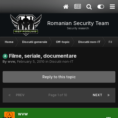
Romanian Security Team
Security research
Home
Discutii generale
Off-topic
Discutii non-IT
Filme,
Filme, seriale, documentare
By
wvw
,
February 5, 2010
in
Discutii non-IT
Reply to this topic
PREV
Page 1 of 10
NEXT
wvw