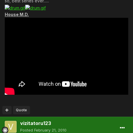
so, best series ever......
House M.D.
Quote
vizitatoru123
Posted
February 21, 2010