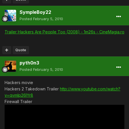
SympleBoy22
Posted
February 5, 2010
Trailer Hackers Are People Too (2008) - 1m26s - CineMagia.ro
Quote
pyth0n3
Posted
February 5, 2010
Hackers movie
Hackers 2 Takedown Trailer
http://www.youtube.com/watch?
v=qvmlp26IYr8
Firewall Trailer