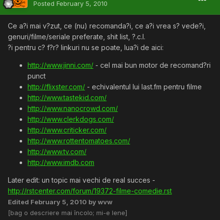
Posted
February 5, 2010
Ce a?i mai v?zut, ce (nu) recomanda?i, ce a?i vrea s? vede?i,
genuri/filme/seriale preferate, shit list, ?.c.l.
?i pentru c? f?r? linkuri nu se poate, lua?i de aici:
http://www.jinni.com/
- cel mai bun motor de recomand?ri
punct
http://flixster.com/
- echivalentul lui last.fm pentru filme
http://www.tastekid.com/
http://www.nanocrowd.com/
http://www.clerkdogs.com/
http://www.criticker.com/
http://www.rottentomatoes.com/
http://www.tv.com/
http://www.imdb.com
Later edit: un topic mai vechi de real succes -
http://rstcenter.com/forum/19372-filme-comedie.rst
Edited
February 5, 2010
by wvw
[bag o descriere mai încolo; mi-e lene]