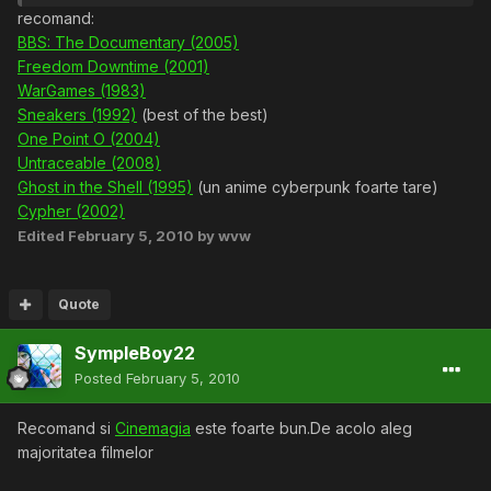
recomand:
BBS: The Documentary (2005)
Freedom Downtime (2001)
WarGames (1983)
Sneakers (1992)
(best of the best)
One Point O (2004)
Untraceable (2008)
Ghost in the Shell (1995)
(un anime cyberpunk foarte tare)
Cypher (2002)
Edited
February 5, 2010
by wvw
Quote
SympleBoy22
Posted
February 5, 2010
Recomand si
Cinemagia
este foarte bun.De acolo aleg
majoritatea filmelor