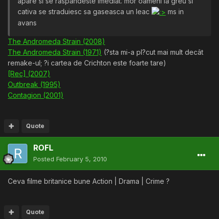
apare si se raspandeste imediat. mor oameni la greu si
cativa se straduiesc sa gaseasca un leac
ms in
avans
The Andromeda Strain (2008)
The Andromeda Strain (1971)
(?sta mi-a pl?cut mai mult decât
remake-ul; ?i cartea de Crichton este foarte tare)
[Rec] (2007)
Outbreak (1995)
Contagion (2001)
Quote
ROFL
Posted
February 5, 2010
Ceva filme britanice bune Action | Drama | Crime ?
Quote