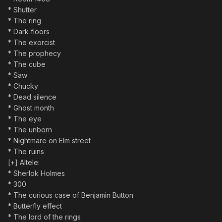
* Shutter
* The ring
* Dark floors
* The exorcist
* The prophecy
* The cube
* Saw
* Chucky
* Dead silence
* Ghost month
* The eye
* The unborn
* Nightmare on Elm street
* The ruins
[+] Altele:
* Sherlok Holmes
* 300
* The curious case of Benjamin Button
* Butterfly effect
* The lord of the rings