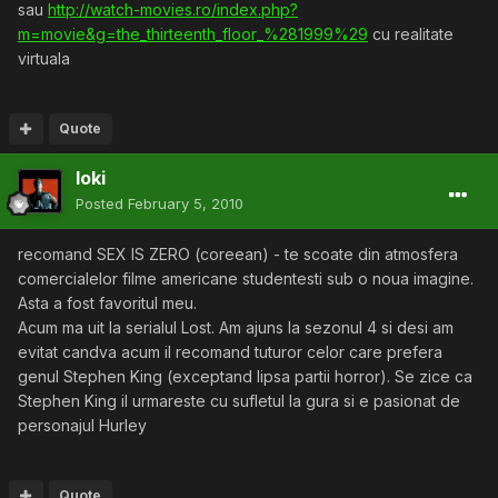
sau
http://watch-movies.ro/index.php?
m=movie&g=the_thirteenth_floor_%281999%29
cu realitate
virtuala
Quote
loki
Posted
February 5, 2010
recomand SEX IS ZERO (coreean) - te scoate din atmosfera
comercialelor filme americane studentesti sub o noua imagine.
Asta a fost favoritul meu.
Acum ma uit la serialul Lost. Am ajuns la sezonul 4 si desi am
evitat candva acum il recomand tuturor celor care prefera
genul Stephen King (exceptand lipsa partii horror). Se zice ca
Stephen King il urmareste cu sufletul la gura si e pasionat de
personajul Hurley
Quote