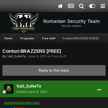
Romanian Security Team
Security research
Home
Programe
Free stuff
Conturi BRAZZERS [FREE]
Conturi BRAZZERS [FREE]
By
VaD_SuNeTe
,
June 8, 2013
in
Free stuff
Reply to this topic
VaD_SuNeTe
Posted
June 8, 2013
www.ma.brazzers.com
USER
/
PASS