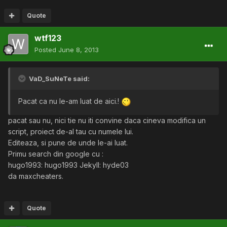
Quote
wtf123
Posted
June 8, 2013
VaD_SuNeTe said:
Pacat ca nu le-am luat de aici.!
pacat sau nu, nici tie nu iti convine daca cineva modifica un
script, proiect de-al tau cu numele lui.
Editeaza, si pune de unde le-ai luat.
Primu search din google cu :
hugo1993: hugo1993 Jekyll: hyde03
da maxcheaters.
Quote