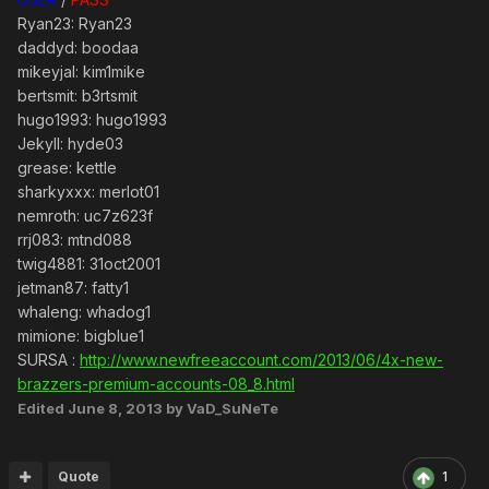
Ryan23: Ryan23
daddyd: boodaa
mikeyjal: kim1mike
bertsmit: b3rtsmit
hugo1993: hugo1993
Jekyll: hyde03
grease: kettle
sharkyxxx: merlot01
nemroth: uc7z623f
rrj083: mtnd088
twig4881: 31oct2001
jetman87: fatty1
whaleng: whadog1
mimione: bigblue1
SURSA :
http://www.newfreeaccount.com/2013/06/4x-new-
brazzers-premium-accounts-08_8.html
Edited
June 8, 2013
by VaD_SuNeTe
Quote
1