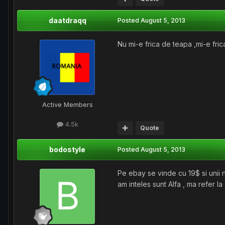
daatdraqq
Posted
August 5, 2013
Nu mi-e frica de teapa ,mi-e fric
Active Members
4.5k
Quote
bodostyle
Posted
August 5, 2013
Pe ebay se vinde cu 19$ si unii n
am inteles sunt Alfa , ma refer la