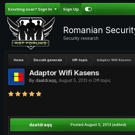
Existing user? Sign In
Sign Up
Romanian Securi
Security research
Home
Discutii generale
Off-topic
Adaptor Wifi Kasens
Adaptor Wifi Kasens
By
daatdraqq
,
August 5, 2013
in
Off-topic
daatdraqq
Posted
August 5, 2013
(edited)