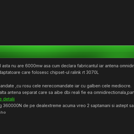
 asta nu are 6000mw asa cum declara fabricantul iar antena omnidirecti
 adaptatoare care folosesc chipset-ul ralink rt 3070L
mandate ,cu rosu cele nerecomandate iar cu galben cele mediocre.
lta antena separat care sa aibe dbi reali fie ea omnidirectionala,pa
e detalii
g 360000N de pe dealextreme acuma vreo 2 saptamani si astept sa-
nho