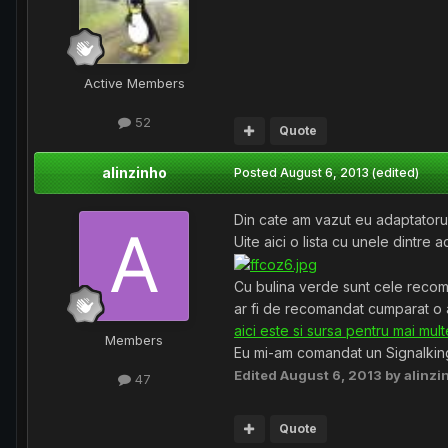
Active Members
52
Quote
alinzinho
Posted
August 6, 2013
(edited)
Din cate am vazut eu adaptatorul
Uite aici o lista cu unele dintre
Cu bulina verde sunt cele reco
ar fi de recomandat cumparat o a
aici este si sursa pentru mai mult
Members
Eu mi-am comandat un Signalkin
Edited
August 6, 2013
by alinzi
47
Quote