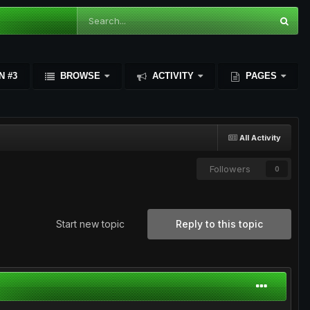
N #3
BROWSE
ACTIVITY
PAGES
All Activity
Followers
0
Start new topic
Reply to this topic