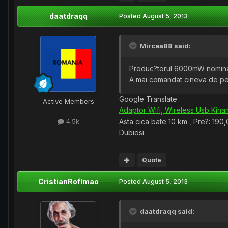
daatdraqq
Posted
August 5, 2013
Mircea88 said:
Produc?torul 6000mW nominal
A mai comandat cineva de pe 
Google Translate
Active Members
Adaptor Wifi, Wireless Usb Ki
Asta cica bate 10 km , Pre?: 190
4.5k
Dubiosi .
Quote
CristianRoflmao
Posted
August 5, 2013
daatdraqq said: