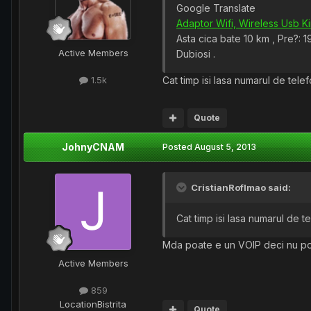
Google Translate
Adaptor Wifi, Wireless Usb 
Asta cica bate 10 km , Pre?: 
Active Members
Dubiosi .
Cat timp isi lasa numarul de telef
1.5k
Quote
JohnyCNAM
Posted
August 5, 2013
CristianRoflmao said:
Cat timp isi lasa numarul de te
Mda poate e un VOIP deci nu poti
Active Members
859
Location
Bistrita
Quote