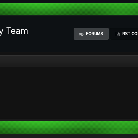
ty Team
FORUMS
RST CO