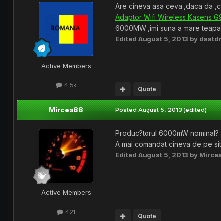
Are cineva asa ceva ,daca da ,
Adaptor Wifi Wireless Kasens 
6000MW ,imi suna a mare teapa 
Edited
August 5, 2013
by daatd
Active Members
4.5k
Quote
Mircea88
Posted
August 5, 2013
(edited)
Produc?torul 6000mW nominal? d
A mai comandat cineva de pe sit
Edited
August 5, 2013
by Mirce
Active Members
421
Quote