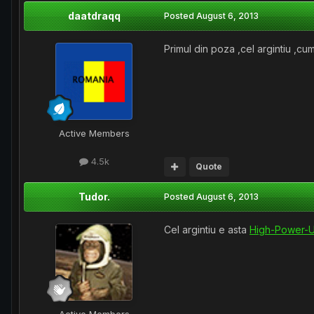
daatdraqq
Posted
August 6, 2013
Primul din poza ,cel argintiu ,
Active Members
4.5k
Quote
Tudor.
Posted
August 6, 2013
Cel argintiu e asta
High-Power-U
Active Members