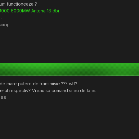
cum functioneaza ?
G9000 6000MW Antena 18 dbi
.
raqq
e mare putere de transmisie ??? wtf?
e-ul respectiv? Vreau sa comand si eu de la ei.
a88