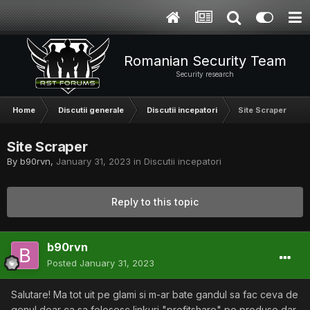
Romanian Security Team
Security research
Home
Discutii generale
Discutii incepatori
Site Scraper
Site Scraper
By
b90rvn
,
January 31, 2023
in
Discutii incepatori
Reply to this topic
b90rvn
Posted
January 31, 2023
Salutare! Ma tot uit pe glami si m-ar bate gandul sa fac ceva de
genul doar ca sa folosesc linkuri "profitshare" pe produse dar