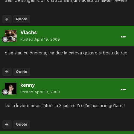
Bem de stingem.E 5:40 si acu am ajuns acasa,da mi-am revenit.
Quote
Vlachs
Posted
April 19, 2009
o sa stau cu prietena, ma duc la cateva gratare si beau de rup
Quote
kenny
Posted
April 19, 2009
De la Înviere m-am întors la 3 jumate ?i o ?in numai în gr?tare !
Quote