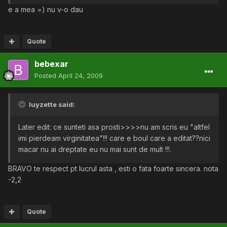
e a mea =) nu v-o dau
Quote
bebexar
Posted
April 24, 2009
luyzette said:
Later edit: ce sunteti asa prosti>>>>nu am scris eu "altfel
imi pierdeam virginitatea"!!! care e boul care a editat??nici
macar nu ai dreptate eu nu mai sunt de mult !!!.
BRAVO te respect pt lucrul asta , esti o fata foarte sincera. nota
-2,2
Quote