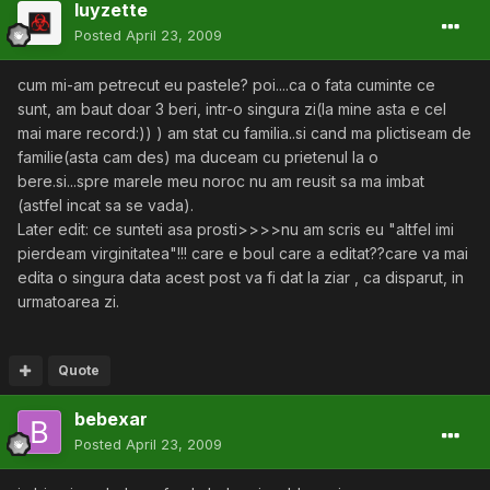
luyzette
Posted
April 23, 2009
cum mi-am petrecut eu pastele? poi....ca o fata cuminte ce
sunt, am baut doar 3 beri, intr-o singura zi(la mine asta e cel
mai mare record:)) ) am stat cu familia..si cand ma plictiseam de
familie(asta cam des) ma duceam cu prietenul la o
bere.si...spre marele meu noroc nu am reusit sa ma imbat
(astfel incat sa se vada).
Later edit: ce sunteti asa prosti>>>>nu am scris eu "altfel imi
pierdeam virginitatea"!!! care e boul care a editat??care va mai
edita o singura data acest post va fi dat la ziar , ca disparut, in
urmatoarea zi.
Quote
bebexar
Posted
April 23, 2009