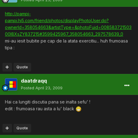
http://pampi-
pampi.hi5.com/friend/photos/displayPhotoUser.do?
ownerId=358054663&artistType=&photoFuid=008583721503
00l8XsZY837215#3599425967_358054663_297578639_0
mi-au iesit bubite pe cap de la atata exercitiu... huh frumoasa
tipa :
Quote
daatdraqq
Posted
April 23, 2009
Hai ca lungiti discutia pana se inalta sefu' !
edit : frumoasa rau asta a lu' black
Quote