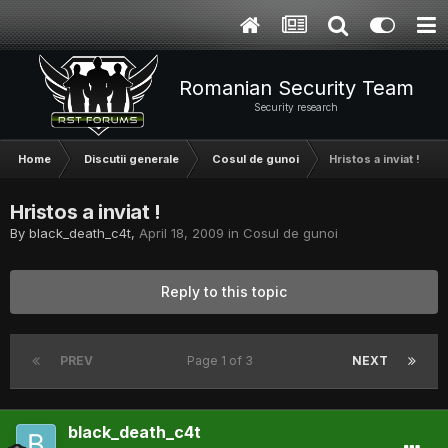
Romanian Security Team
Security research
Home
Discutii generale
Cosul de gunoi
Hristos a inviat !
Hristos a inviat !
By
black_death_c4t
,
April 18, 2009
in
Cosul de gunoi
Reply to this topic
PREV
Page 1 of 3
NEXT
black_death_c4t