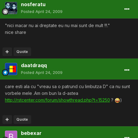
nosferatu
Posted
April 24, 2009
"nici macar nu ai dreptate eu nu mai sunt de mult !!!."
nice share
Quote
daatdraqq
Posted
April 24, 2009
care esti ala cu "vreau sa o patrund cu limbutza D" ca nu sunt
vorbele mele .Am om bun la d-astea
http://rstcenter.com/forum/showthread.php?t=15250
?
)
Quote
bebexar