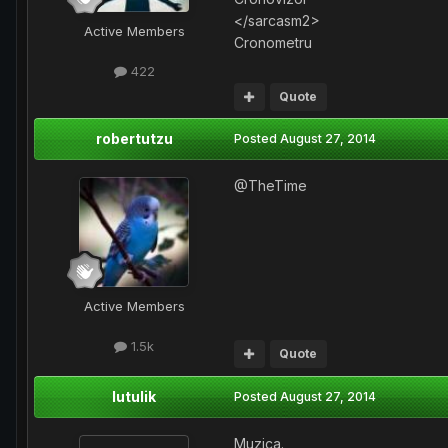
</sarcasm2>
Active Members
Cronometru
422
Quote
robertutzu
Posted
August 27, 2014
@TheTime
Active Members
1.5k
Quote
lutulik
Posted
August 27, 2014
Muzica.