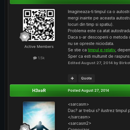
Imagineaza-ti timpul ca o autostra
mergi inainte pe aceasta autostra
locuri din timp si spatiu).
Problema este ca atat autostrada
Daca s-ar descoperii o metoda de 
nu se opreste niciodata.
Active Members
Se stie ca
timpul e relativ
, depen
Sper ca esti multumit de raspun
1.5k
Edited
August 27, 2014
by Birko
Quote
H3xoR
Posted
August 27, 2014
<sarcasm>
Dac? ar trebui s? ilustrez timpul 
</sarcasm>
<sarcasm2>
Cronovizor