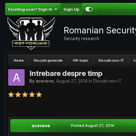
Existing user? Sign In
Sign Up
Romanian Securi
Security research
Home
Discutii generale
Off-topic
Discutii non-IT
I
Intrebare despre timp
By
aceveve
,
August 27, 2014
in
Discutii non-IT
aceveve
Posted
August 27, 2014