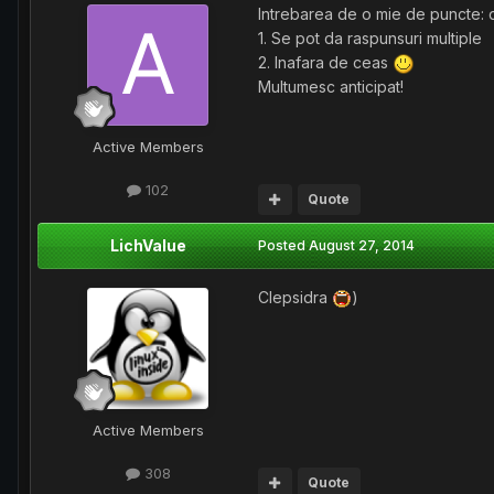
Intrebarea de o mie de puncte: da
1. Se pot da raspunsuri multiple
2. Inafara de ceas
Multumesc anticipat!
Active Members
102
Quote
LichValue
Posted
August 27, 2014
Clepsidra
)
Active Members
308
Quote