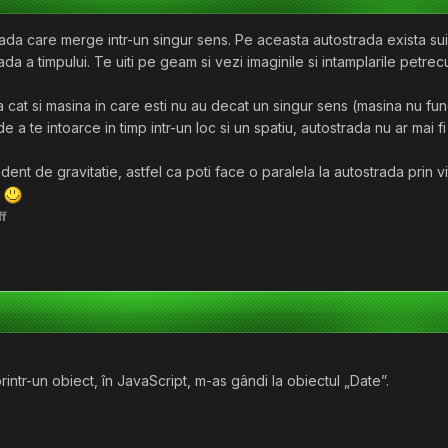
da care merge intr-un singur sens. Pe aceasta autostrada exista suisuri
da a timpului. Te uiti pe geam si vezi imaginile si intamplarile petrec
 cat si masina in care esti nu au decat un singur sens (masina nu fun
a te intoarce in timp intr-un loc si un spatiu, autostrada nu ar mai fi
dent de gravitatie, astfel ca poti face o paralela la autostrada prin
s
ff
printr-un obiect, în JavaScript, m-as gândi la obiectul „Date”.