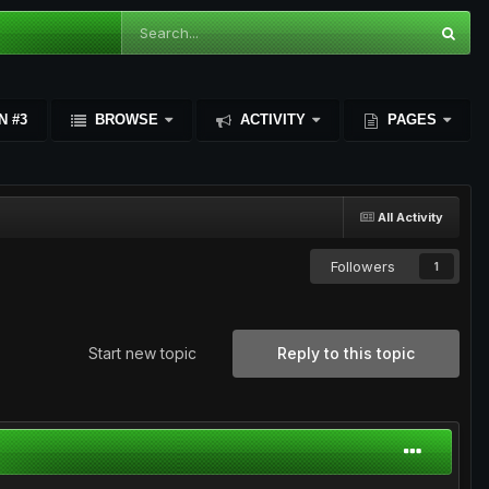
N #3
BROWSE
ACTIVITY
PAGES
All Activity
Followers
1
Start new topic
Reply to this topic