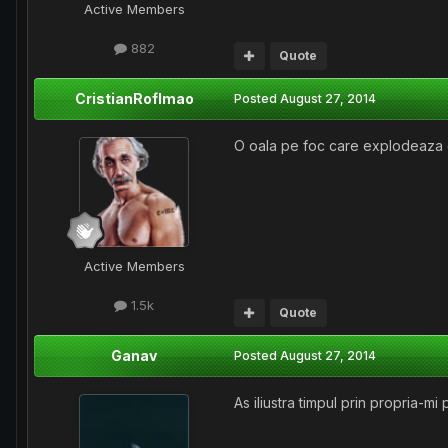
Active Members
882
Quote
CristianRoflmao
Posted
August 27, 2014
O oala pe foc care explodeaza c
Active Members
1.5k
Quote
Ganav
Posted
August 27, 2014
As iliustra timpul prin propria-mi