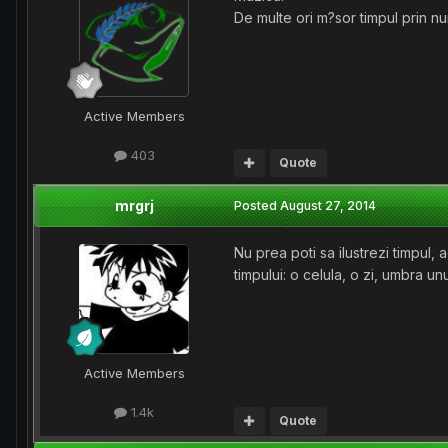
De multe ori m?sor timpul prin nu
Active Members
403
Quote
mrgrj
Posted
August 27, 2014
Nu prea poti sa ilustrezi timpul, 
timpului: o celula, o zi, umbra u
Active Members
1.4k
Quote