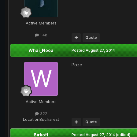
Active Members
1.4k
Quote
Whai_Nooa
Posted
August 27, 2014
Poze
Active Members
322
Location
Bucharest
Quote
Birkoff
Posted
August 27, 2014
(edited)