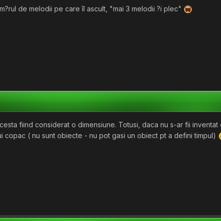
m?rul de melodii pe care îl ascult, "mai 3 melodii ?i plec"
acesta fiind considerat o dimensiune. Totusi, daca nu s-ar fii inventat 
nui copac ( nu sunt obiecte - nu pot gasi un obiect pt a defini timpul)