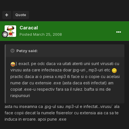
Quote
Caracal
Posted
March 25, 2008
Petzy said:
) exact. pe odc daca va uitati atenti unii sunt virusati cu
virusu asta care infecteaza doar jpg-uri , mp3-uri etc
practic daca ai o piesa x.mp3 iti face si o copie cu acelasi
nume dar cu extensie .exe (asta daca esti infectat) am
copiat .exe-u respectiv fara sa il rulez. bafta si ms de
raspunsuri
asta nu inseamna ca .jpg-ul sau .mp3-ul e infectat...virusu` ala
face copii decat la numele fisierelor cu extensia aia ca sa te
induca in eroare. apoi pune .exe