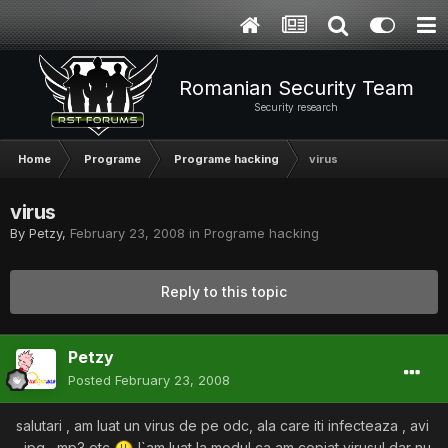
Romanian Security Team
Security research
Home
Programe
Programe hacking
virus
virus
By
Petzy
,
February 23, 2008
in
Programe hacking
Reply to this topic
Petzy
Posted
February 23, 2008
salutari , am luat un virus de pe odc, ala care iti infecteaza , avi
, jpg , mp3 etc
l`am luat la modul ca am copiat virusul dar nu