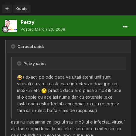
Quote
Petzy
Posted
March 26, 2008
Caracal said:
Petzy said:
) exact. pe odc daca va uitati atenti unii sunt
virusati cu virusu asta care infecteaza doar jpg-uri ,
mp3-uri etc
practic daca ai o piesa x.mp3 iti face
si o copie cu acelasi nume dar cu extensie .exe
(asta daca esti infectat) am copiat .exe-u respectiv
fara sa il rulez. bafta si ms de raspunsuri
asta nu inseamna ca .jpg-ul sau .mp3-ul e infectat...virusu`
ala face copii decat la numele fisierelor cu extensia aia
ca sa te induca in eroare. apoi pune .exe