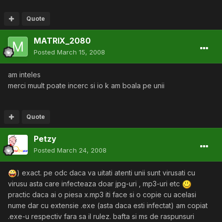
Quote
MATRIX_2080
Posted
March 15, 2008
am inteles
merci muult poate incerc si io k am boala pe unii
Quote
Petzy
Posted
March 24, 2008
) exact. pe odc daca va uitati atenti unii sunt virusati cu
virusu asta care infecteaza doar jpg-uri , mp3-uri etc
practic daca ai o piesa x.mp3 iti face si o copie cu acelasi
nume dar cu extensie .exe (asta daca esti infectat) am copiat
.exe-u respectiv fara sa il rulez. bafta si ms de raspunsuri