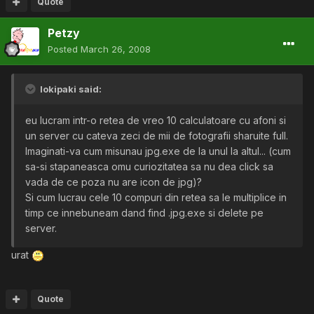
Quote
Petzy
Posted
March 26, 2008
lokipaki said:
eu lucram intr-o retea de vreo 10 calculatoare cu afoni si
un server cu cateva zeci de mii de fotografii sharuite full.
Imaginati-va cum misunau jpg.exe de la unul la altul... (cum
sa-si stapaneasca omu curiozitatea sa nu dea click sa
vada de ce poza nu are icon de jpg)?
Si cum lucrau cele 10 compuri din retea sa le multiplice in
timp ce innebuneam dand find .jpg.exe si delete pe
server.
urat
Quote