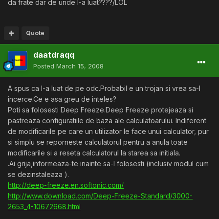
da frate dar de unde l-a luat????/LOL
Quote
daatdraqq
Posted
March 15, 2008
A spus ca l-a luat de pe odc.Probabil e un trojan si vrea sa-l
incerce.Ce e asa greu de inteles?
Poti sa folosesti Deep Freeze.Deep Freeze protejeaza si
pastreaza configuratiile de baza ale calculatoarului. Indiferent
de modificarile pe care un utilizator le face unui calculator, pur
si simplu se reporneste calculatorul pentru a anula toate
modificarile si a reseta calculatorul la starea sa initiala.
.Ai grija,informeaza-te inainte sa-l folosesti (inclusiv modul cum
se dezinstaleaza ).
http://deep-freeze.en.softonic.com/
http://www.download.com/Deep-Freeze-Standard/3000-
2653_4-10672668.html