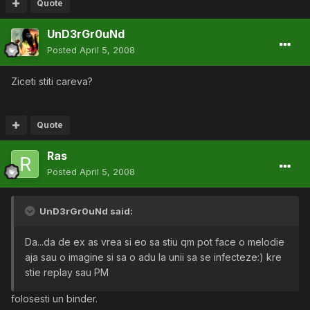
Quote
UnD3rGr0uNd
Posted
April 5, 2008
Ziceti stiti careva?
Quote
Ras
Posted
April 5, 2008
UnD3rGr0uNd said:
Da...da de ex as vrea si eo sa stiu qm pot face o melodie
aja sau o imagine si sa o adu la unii sa se infecteze:) kre
stie replay sau PM
folosesti un binder.