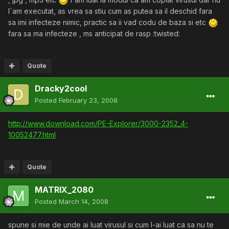
l`am executat, as vrea sa stiu cum as putea sa il deschid fara
sa imi infecteze nimic, practic sa ii vad codu de baza si etc
fara sa ma infecteze , ms anticipat de rasp :twisted:
Quote
Dracky2cool
Posted
February 23, 2008
http://www.download.com/PE-Explorer/3000-2352_4-
10052477.html
Quote
MATRIX_2080
Posted
March 14, 2008
spune si mie de unde ai luat virusul si cum l-ai luat ca sa nu te