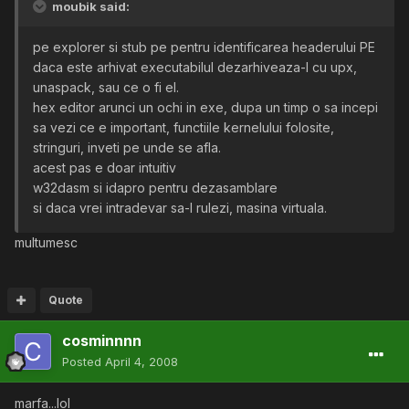
moubik said:
pe explorer si stub pe pentru identificarea headerului PE
daca este arhivat executabilul dezarhiveaza-l cu upx,
unaspack, sau ce o fi el.
hex editor arunci un ochi in exe, dupa un timp o sa incepi
sa vezi ce e important, functiile kernelului folosite,
stringuri, inveti pe unde se afla.
acest pas e doar intuitiv
w32dasm si idapro pentru dezasamblare
si daca vrei intradevar sa-l rulezi, masina virtuala.
multumesc
Quote
cosminnnn
Posted
April 4, 2008
marfa...lol