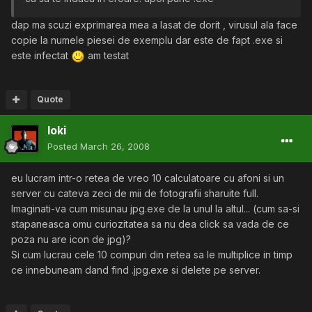
dap ma scuzi exprimarea mea a lasat de dorit , virusul ala face
copie la numele piesei de exemplu dar este de fapt .exe si
este infectat
am testat
Quote
loki
Posted
March 26, 2008
eu lucram intr-o retea de vreo 10 calculatoare cu afoni si un
server cu cateva zeci de mii de fotografii sharuite full.
Imaginati-va cum misunau jpg.exe de la unul la altul... (cum sa-si
stapaneasca omu curiozitatea sa nu dea click sa vada de ce
poza nu are icon de jpg)?
Si cum lucrau cele 10 compuri din retea sa le multiplice in timp
ce innebuneam dand find .jpg.exe si delete pe server.