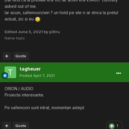
asked out of me.
Iar acum, safemoon/win ? un hold pe ele n-ar strica la pretul
actual, zic si eu
Edited
June 5, 2021
by p3tru
Name topic
Quote
tagheuer
Posted
April 7, 2021
ORION / AUDIO
Proiecte interesante.
Pe safemoon sunt intrat, momentan astept.
Quote
1