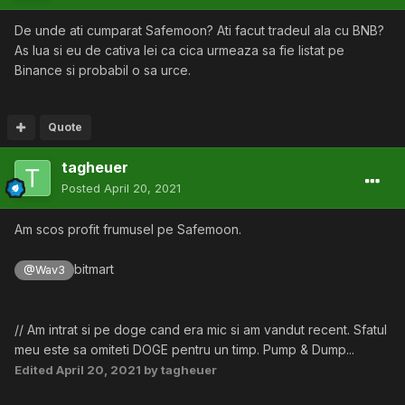
De unde ati cumparat Safemoon? Ati facut tradeul ala cu BNB?
As lua si eu de cativa lei ca cica urmeaza sa fie listat pe
Binance si probabil o sa urce.
Quote
tagheuer
Posted
April 20, 2021
Am scos profit frumusel pe Safemoon.
bitmart
@Wav3
// Am intrat si pe doge cand era mic si am vandut recent. Sfatul
meu este sa omiteti DOGE pentru un timp. Pump & Dump...
Edited
April 20, 2021
by tagheuer