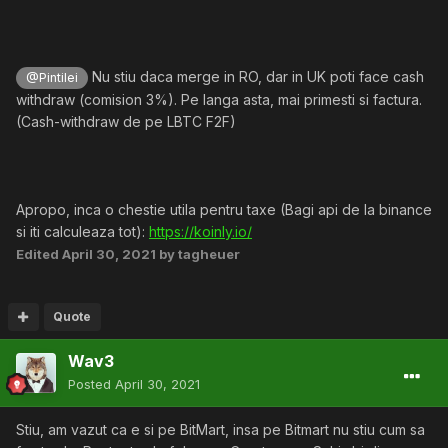
Nu stiu daca merge in RO, dar in UK poti face cash
@Pintilei
withdraw (comision 3%). Pe langa asta, mai primesti si factura.
(Cash-withdraw de pe LBTC F2F)
Apropo, inca o chestie utila pentru taxe (Bagi api de la binance
si iti calculeaza tot):
https://koinly.io/
Edited
April 30, 2021
by tagheuer
Quote
Wav3
Posted
April 30, 2021
Stiu, am vazut ca e si pe BitMart, insa pe Bitmart nu stiu cum sa