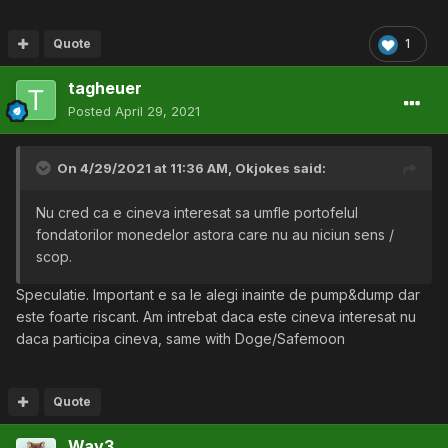
Quote
1
tagheuer
Posted
April 29, 2021
On 4/29/2021 at 11:36 AM,
Okjokes
said:
Nu cred ca e cineva interesat sa umfle portofelul
fondatorilor monedelor astora care nu au niciun sens /
scop.
Speculatie. Important e sa le alegi inainte de pump&dump dar
este foarte riscant. Am intrebat daca este cineva interesat nu
daca participa cineva, same with Doge/Safemoon
Quote
Wav3