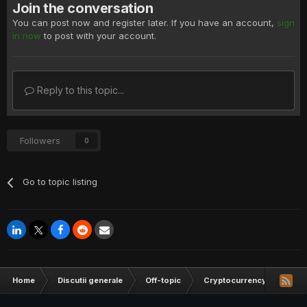
Join the conversation
You can post now and register later. If you have an account,
sign
in now
to post with your account.
Reply to this topic...
Followers
0
Go to topic listing
Home
Discutii generale
Off-topic
Cryptocurrency
Valur