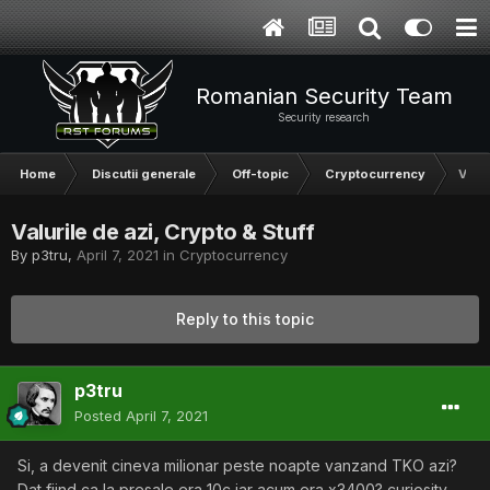
Romanian Security Team
Security research
Home
Discutii generale
Off-topic
Cryptocurrency
Valur
Valurile de azi, Crypto & Stuff
By
p3tru
,
April 7, 2021
in
Cryptocurrency
Reply to this topic
p3tru
Posted
April 7, 2021
Si, a devenit cineva milionar peste noapte vanzand TKO azi?
Dat fiind ca la presale era 10c iar acum era x3400? curiosity