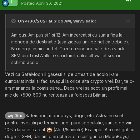
Posted
April 30, 2021
On 4/30/2021 at 6:09 AM,
Wav3
said:
Am pus. Am pus si 1 si 12. Am incercat si cu suma fixa la
moneda de destinatie (asa ziceau unii pe net ca trebuie).
Nu merge in nici un fel. Cred ca singura cale de a vinde
SFM din TrustWallet e sa ii trimit catre alt wallet si sa ii
schimb acolo.
Vezi ca SafeMoon il gasesti si pe bitmart de acolo l-am
cumparat initial si faci swapul la orice alta crypto vrei. Dar, te c-
am mananca la comisioane... Daca vrei sa scoti un profit mai
mic de <500-600 nu renteaza sa folosesti Bitmart
Safemoon, moonboys, doge, etc. Astea nu sunt
@p3tru
pentru investitii pe termen lung, pura speculatie, sanse de win
10% daca esti atent
(Alert/5minute) Example: Am castigat cu
doge si SFM, dar am pierdut 5% din castiguri cu MoonBoys)