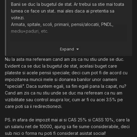
Banii se duc la bugetul de stat. Ar trebui sa stie mai toata
lumea ce face un stat.. mai ales daca ai pretentia sa
votezi.
Armata, spitale, scoli, primarii, pensii/alocatii, PNDL,
mediu+paduri, etc.
E o simpla stopare a unei investitii. Scutirea de la
Expand
impozitare e defapt statul subventionand salariul. Adica o
investitie directa in atragerea de muncitori in domeniu.
Nu la asta ma refeream cand am zis ca nu stiu unde se duc.
Impozitare = stoparea investitiei.
Evident ca se duc la bugetul de stat, acelasi buget care
plateste si acele pensii speciale; deci cum pot fi de acord cu
PS. pentru marii zmei: Daca nu platesti import esti
impozitarea muncii mele si donarea banilor unor oameni
aproape exact ca si cum ai lua ajutor social
?
"speciali". Daca suntem egali, sa fim egali pana la capat, nu?
Cand am zis ca nu stiu unde se duc ma refeream ca nu am
vizibilitate sau control asupra lor, cum ar fi cu acei 3.5% pe
care poti sa ii redirectionezi.
PS. in afara de impozit mai ai si CAS 25% si CASS 10%, care la
un salariu net de 10000, ajung sa fie sume considerabile, deci
sub nici o forma nu poti fi considerat asistat social!