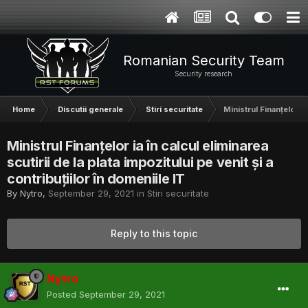
Romanian Security Team
Security research
Home
Discutii generale
Stiri securitate
Ministrul Finanțelor ia
Ministrul Finanțelor ia în calcul eliminarea
scutirii de la plata impozitului pe venit și a
contribuțiilor în domeniile IT
By
Nytro
,
September 29, 2021
in
Stiri securitate
Reply to this topic
Nytro
Posted
September 29, 2021