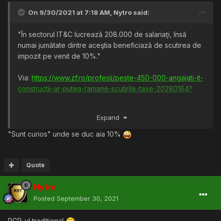
On 9/30/2021 at 7:18 AM,
Nytro
said:
"În sectorul IT&C lucrează 208.000 de salariaţi, însă
numai jumătate dintre aceştia beneficiază de scutirea de
impozit pe venit de 10%."
Via:
https://www.zf.ro/profesii/peste-450-000-angajati-it-
constructii-ar-putea-ramane-scutirile-taxe-20280164?
Sunt sigur ca o astfel de miscare va transforma Romania
Expand
intr-o putere economica mondiala.
"Sunt curios" unde se duc aia 10%
Quote
Nytro
Posted
September 30, 2021
PCR-ul traditional