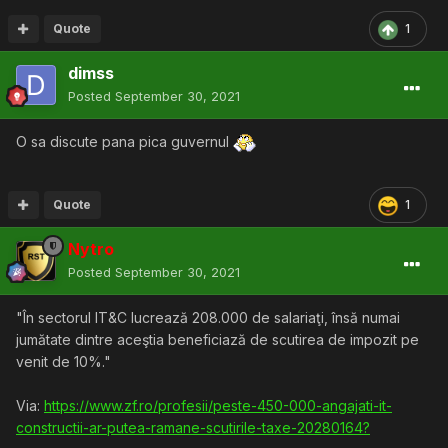
Quote
1
dimss
Posted
September 30, 2021
O sa discute pana pica guvernul
Quote
1
Nytro
Posted
September 30, 2021
"În sectorul IT&C lucrează 208.000 de salariaţi, însă numai
jumătate dintre aceştia beneficiază de scutirea de impozit pe
venit de 10%."
Via:
https://www.zf.ro/profesii/peste-450-000-angajati-it-
constructii-ar-putea-ramane-scutirile-taxe-20280164?