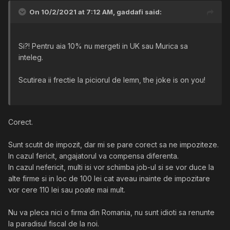
On 10/2/2021 at 7:12 AM,
gaddafi
said:
Si?! Pentru aia 10% nu mergeti in UK sau Murica sa
inteleg.
Scutirea ii frectie la piciorul de lemn, the joke is on you!
Corect.
Sunt scutit de impozit, dar mi se pare corect sa ne impoziteze.
In cazul fericit, angajatorul va compensa diferenta.
In cazul nefericit, multi isi vor schimba job-ul si se vor duce la
alte firme si in loc de 100 lei cat aveau inainte de impozitare
vor cere 110 lei sau poate mai mult.
Nu va pleca nici o firma din Romania, nu sunt idioti sa renunte
la paradisul fiscal de la noi.