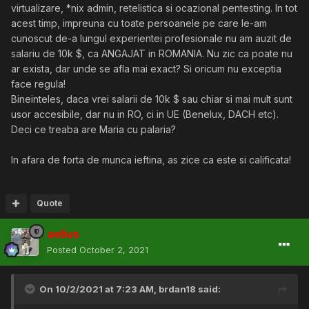
virtualizare, *nix admin, retelistica si ocazional pentesting. In tot
acest timp, impreuna cu toate persoanele pe care le-am
cunoscut de-a lungul experientei profesionale nu am auzit de
salariu de 10k $, ca ANGAJAT in ROMANIA. Nu zic ca poate nu
ar exista, dar unde se afla mai exact? Si oricum nu exceptia
face regula!
Bineinteles, daca vrei salarii de 10k $ sau chiar si mai mult sunt
usor accesibile, dar nu in RO, ci in UE (Benelux, DACH etc).
Deci ce treaba are Maria cu palaria?
In afara de forta de munca ieftina, as zice ca este si calificata!
Quote
aelius
Posted
October 2, 2021
On 10/2/2021 at 7:23 AM,
brdan18
said: