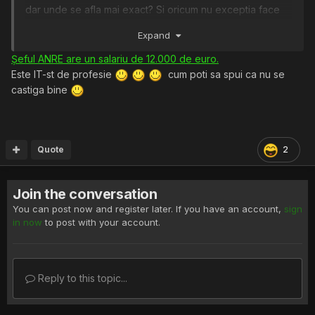
dar unde se afla mai exact? Si oricum nu exceptia face
regula!
Expand
Bineinteles, daca vrei salarii de 10k $ sau chiar si mai mult
sunt usor accesibile, dar nu in RO, ci in UE (Benelux,
Șeful ANRE are un salariu de 12.000 de euro.
DACH etc).
Este IT-st de profesie
cum poti sa spui ca nu se
Deci ce treaba are Maria cu palaria?
castiga bine
In afara de forta de munca ieftina, as zice ca este si
calificata!
Quote
2
Join the conversation
You can post now and register later. If you have an account,
sign
in now
to post with your account.
Reply to this topic...