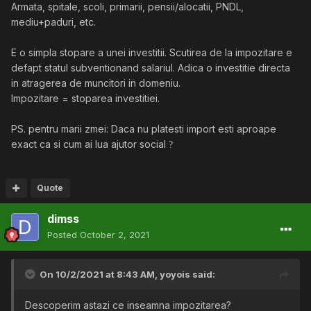
Armata, spitale, scoli, primarii, pensii/alocatii, PNDL,
mediu+paduri, etc.
E o simpla stopare a unei investitii. Scutirea de la impozitare e
defapt statul subventionand salariul. Adica o investitie directa
in atragerea de muncitori in domeniu.
Impozitare = stoparea investitiei.
PS. pentru marii zmei: Daca nu platesti import esti aproape
exact ca si cum ai lua ajutor social
?
Quote
dimss
Posted
October 2, 2021
On 10/2/2021 at 8:43 AM,
yoyois
said:
Descoperim astazi ce inseamna impozitarea?