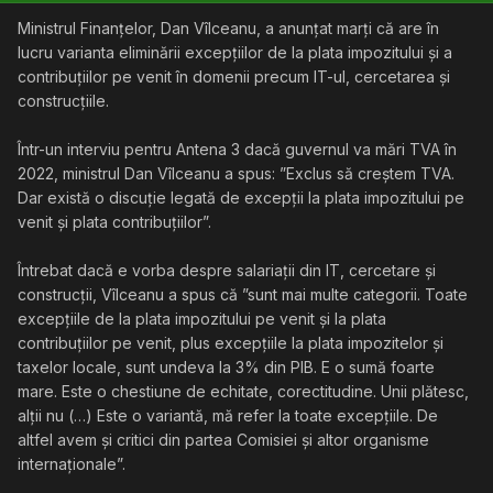
Ministrul Finanțelor, Dan Vîlceanu, a anunțat marți că are în
lucru varianta eliminării excepțiilor de la plata impozitului și a
contribuțiilor pe venit în domenii precum IT-ul, cercetarea și
construcțiile.
Într-un interviu pentru Antena 3 dacă guvernul va mări TVA în
2022, ministrul Dan Vîlceanu a spus: ”Exclus să creștem TVA.
Dar există o discuție legată de excepții la plata impozitului pe
venit și plata contribuțiilor”.
Întrebat dacă e vorba despre salariații din IT, cercetare și
construcții, Vîlceanu a spus că ”sunt mai multe categorii. Toate
excepțiile de la plata impozitului pe venit și la plata
contribuțiilor pe venit, plus excepțiile la plata impozitelor și
taxelor locale, sunt undeva la 3% din PIB. E o sumă foarte
mare. Este o chestiune de echitate, corectitudine. Unii plătesc,
alții nu (…) Este o variantă, mă refer la toate excepțiile. De
altfel avem și critici din partea Comisiei și altor organisme
internaționale”.