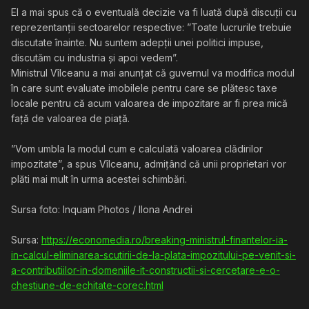
El a mai spus că o eventuală decizie va fi luată după discuții cu
reprezentanții sectoarelor respective: ”Toate lucrurile trebuie
discutate înainte. Nu suntem adepții unei politici impuse,
discutăm cu industria și apoi vedem”.
Ministrul Vîlceanu a mai anunțat că guvernul va modifica modul
în care sunt evaluate imobilele pentru care se plătesc taxe
locale pentru că acum valoarea de impozitare ar fi prea mică
față de valoarea de piață.
”Vom umbla la modul cum e calculată valoarea clădirilor
impozitate”, a spus Vîlceanu, admițând că unii proprietari vor
plăti mai mult în urma acestei schimbări.
Sursa foto: Inquam Photos / Ilona Andrei
Sursa:
https://economedia.ro/breaking-ministrul-finantelor-ia-
in-calcul-eliminarea-scutirii-de-la-plata-impozitului-pe-venit-si-
a-contributiilor-in-domeniile-it-constructii-si-cercetare-e-o-
chestiune-de-echitate-corec.html