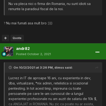
Nu va pleca nici o firma din Romania, nu sunt idioti sa
renunte la paradisul fiscal de la noi.
Nu mai fumati asa mult bro
:)))
?
Quote
andr82
Posted
October 2, 2021
On 10/2/2021 at 3:26 PM,
dimss
said:
Lucrez in IT de aproape 16 ani, cu experienta in dev,
dba, virtualizare, *nix admin, retelistica si ocazional
pentesting. In tot acest timp, impreuna cu toate
persoanele pe care le-am cunoscut de-a lungul
experientei profesionale nu am auzit de salariu de 10k $,
ca ANGAJAT in ROMANIA. Nu zic ca poate nu ar exista,