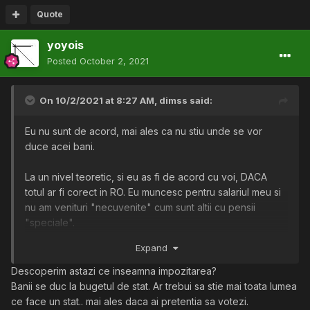
Quote
yoyois
Posted
October 2, 2021
On 10/2/2021 at 8:27 AM,
dimss
said:
Eu nu sunt de acord, mai ales ca nu stiu unde se vor
duce acei bani.
La un nivel teoretic, si eu as fi de acord cu voi, DACA
totul ar fi corect in RO. Eu muncesc pentru salariul meu si
nu am venituri "necuvenite" cum sunt altii cu pensii
"speciale".
Expand
Deci pana sa imi ia 10% pentru care muncesc, ce ar fi mai
intai sa elimine banii nemunciti pe care ii dau altora?
Descoperim astazi ce inseamna impozitarea?
Banii se duc la bugetul de stat. Ar trebui sa stie mai toata lumea
ce face un stat.. mai ales daca ai pretentia sa votezi.