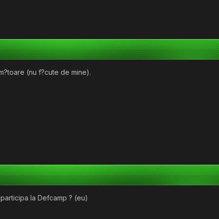
m?toare (nu f?cute de mine).
 participa la Defcamp ? (eu)