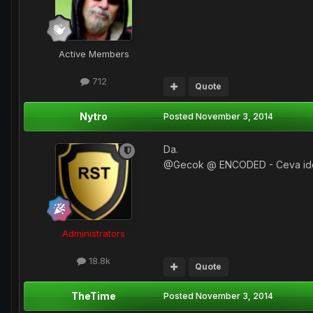
Active Members
712
Quote
Nytro
Posted
November 3, 2014
Da.
@Gecok @ ENCODED - Ceva ide
Administrators
18.8k
Quote
TheTime
Posted
November 3, 2014