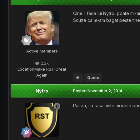
Cine ii face lui Nytro, poate mi
Scuze ca m-am bagat peste tine
Active Members
2.2k
Location
Make RST Great
Again
Quote
Nytro
Posted
November 2, 2014
Pai da, sa faca niste modele pen