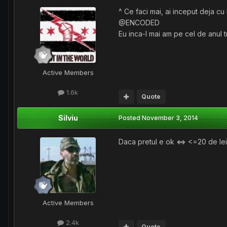
^ Ce faci mai, ai inceput deja cu
@ENCODED
Eu inca-l mai am pe cel de anul t
Active Members
1.6k
Quote
Silviu
Posted
November 3, 2014
Daca pretul e ok <=> <=20 de lei
Active Members
2.4k
Quote