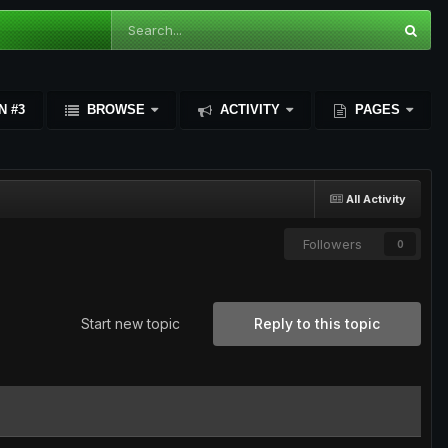
N #3
BROWSE
ACTIVITY
PAGES
All Activity
Followers
0
Start new topic
Reply to this topic