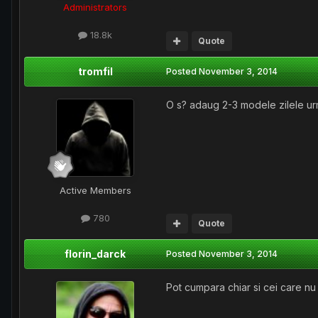
Administrators
18.8k
Quote
tromfil
Posted
November 3, 2014
O s? adaug 2-3 modele zilele ur
Active Members
780
Quote
florin_darck
Posted
November 3, 2014
Pot cumpara chiar si cei care nu