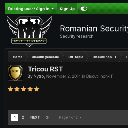
Existing user? Sign In
Sign Up
Romanian Securi
Security research
Home
Discutii generale
Off-topic
Discutii non-IT
T
Tricou RST
By
Nytro
,
November 2, 2014
in
Discutii non-IT
1
2
NEXT
Page 1 of 2