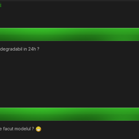
i
iodegradabil in 24h ?
e facut modelul ?