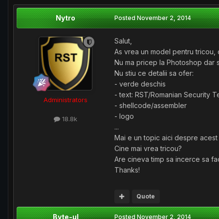
Nytro
Posted
November 2, 2014
Salut,
As vrea un model pentru tricou, 
Nu ma pricep la Photoshop dar s
Nu stiu ce detalii sa ofer:
- verde deschis
- text: RST/Romanian Security 
Administrators
- shellcode/assembler
- logo
18.8k
...
Mai e un topic aici despre acest
Cine mai vrea tricou?
Are cineva timp sa incerce sa f
Thanks!
Quote
Byte-ul
Posted
November 2, 2014