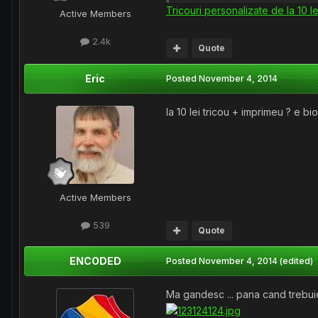
Tricouri personalizate de la 10 le
Active Members
2.4k
Quote
Eric
Posted
November 4, 2014
la 10 lei tricou + imprimeu ? e b
Active Members
539
Quote
ENCODED
Posted
November 4, 2014
(edited)
Ma gandesc ... pana cand trebui