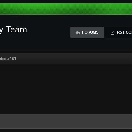
ty Team
FORUMS
RST CO
ricou RST