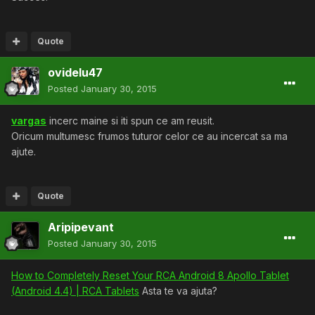
Quote
ovidelu47
Posted
January 30, 2015
vargas
incerc maine si iti spun ce am reusit.
Oricum multumesc frumos tuturor celor ce au incercat sa ma
ajute.
Quote
Aripipevant
Posted
January 30, 2015
How to Completely Reset Your RCA Android 8 Apollo Tablet
(Android 4.4) | RCA Tablets
Asta te va ajuta?