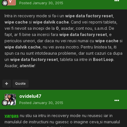
Posted
January 30, 2015
Intra in recovery mode si fa-i un
wipe data factory reset
,
wipe cache
si
wipe dalvik cache
. Cand vei reporni tableta,
vei fi nevoit sa incepi de la
0
, asadar, cont nou, s.a.m.d. De
fapt, ar fi bine sa incerci fara
wipe data factory reset
, e
periculos uneori, dar daca nu vei reusi numai cu
wipe cache
si
wipe dalvik cache
, nu vei avea incotro. Pentru linistea ta, iti
spun ca nu sunt intotdeauna probleme, dar sunt cazuri ca dupa
un
wipe data factory reset
, tableta sa intre in
Boot Loop
.
Asadar,
atentie
!
Quote
ovidelu47
Posted
January 30, 2015
vargas
nu stiu sa intru in recovery mode nu reusesc iar in
manulalul de instructiuni nu gasesc o imagine ceva,si manualul