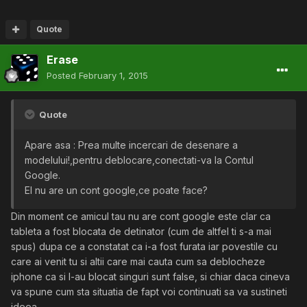
Quote
Erase
Posted
February 1, 2015
Quote
Apare asa : Prea multe incercari de desenare a
modelului!,pentru deblocare,conectati-va la Contul
Google.
El nu are un cont google,ce poate face?
Din moment ce amicul tau nu are cont google este clar ca
tableta a fost blocata de detinator (cum de altfel ti s-a mai
spus) dupa ce a constatat ca i-a fost furata iar povestile cu
care ai venit tu si altii care mai cauta cum sa deblocheze
iphone ca si l-au blocat singuri sunt false, si chiar daca cineva
va spune cum sta situatia de fapt voi continuati sa va sustineti
ideea.