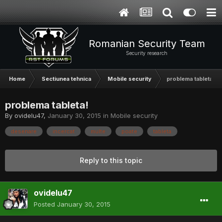
Romanian Security Team
Security research
Home
Sectiunea tehnica
Mobile security
problema tableta!
problema tableta!
By
ovidelu47
,
January 30, 2015
in
Mobile security
desenare
incercat
multe
poate
tableta
Reply to this topic
ovidelu47
Posted
January 30, 2015