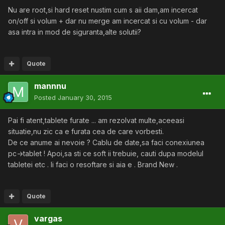
Nu are root,si hard reset nustim cum s aii dam,am incercat
on/off si volum + dar nu merge am incercat si cu volum - dar
asa intra in mod de siguranta,alte solutii?
Quote
mannnu
Posted
January 30, 2015
Pai fi atent,tablete furate ... am rezolvat multe,aceeasi
situatie,nu zic ca e furata cea de care vorbesti.
De ce anume ai nevoie ? Cablu de date,sa faci conexiunea
pc->tablet ! Apoi,sa sti ce soft ii trebuie, cauti dupa modelul
tabletei etc . Ii faci o resoftare si aia e . Brand New .
Quote
vargas