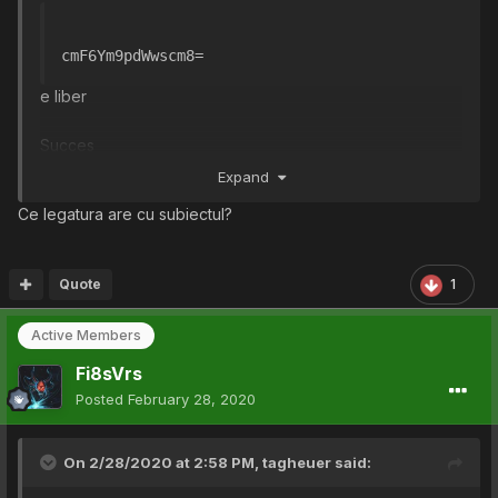
cmF6Ym9pdWwscm8=
e liber
Succes
Expand
Ce legatura are cu subiectul?
Quote
1
Active Members
Fi8sVrs
Posted
February 28, 2020
On 2/28/2020 at 2:58 PM,
tagheuer
said: