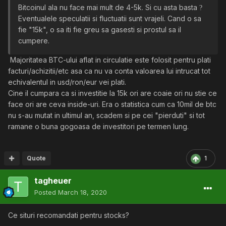
Bitcoinul ala nu face mai mult de 4-5k. Si cu asta basta
?
Eventualele speculatii si fluctuatii sunt vrajeli. Cand o sa
fie "15k", o sa iti fie greu sa gasesti si prostul sa il
cumpere.
Majoritatea BTC-ului aflat in circulatie este folosit pentru plati
facturi/achizitii/etc asa ca nu va conta valoarea lui intrucat tot
echivalentul in usd/ron/eur vei plati.
Cine il cumpara ca si investitie la 15k ori are coaie ori nu stie ce
face ori are ceva inside-uri. Era o statistica cum ca 10mil de btc
nu s-au mutat in ultimul an, scadem si pe cei "pierduti" si tot
ramane o buna gogoasa de investitori pe termen lung.
Quote
1
tagheuer
Posted
March 18, 2020
Ce situri recomandati pentru stocks?