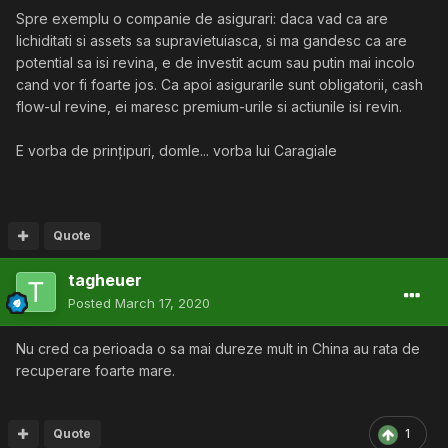
Spre exemplu o companie de asigurari: daca vad ca are
lichiditati si assets sa supravietuiasca, si ma gandesc ca are
potential sa isi revina, e de investit acum sau putin mai incolo
cand vor fi foarte jos. Ca apoi asigurarile sunt obligatorii, cash
flow-ul revine, ei maresc premium-urile si actiunile isi revin.
E vorba de prințipuri, domle... vorba lui Caragiale
Quote
tagheuer
Posted
March 17, 2020
Nu cred ca perioada o sa mai dureze mult in China au rata de
recuperare foarte mare.
Quote
1