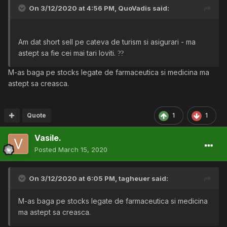
On 3/12/2020 at 4:56 PM,
QuoVadis
said:
Am dat short sell pe cateva de turism si asigurari - ma
astept sa fie cei mai tari loviti.
?
?
M-as baga pe stocks legate de farmaceutica si medicina ma
astept sa creasca.
Quote
1
1
Vasile.
Posted
March 15, 2020
On 3/12/2020 at 6:05 PM,
tagheuer
said:
M-as baga pe stocks legate de farmaceutica si medicina
ma astept sa creasca.