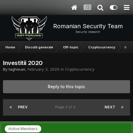
Romanian Security Team
Security research
Home
Discutii generale
Off-topic
Cryptocurrency
Inves
Investitii 2020
By
tagheuer
,
February 3, 2020
in
Cryptocurrency
Reply to this topic
PREV
Page 2 of 3
NEXT
Active Members