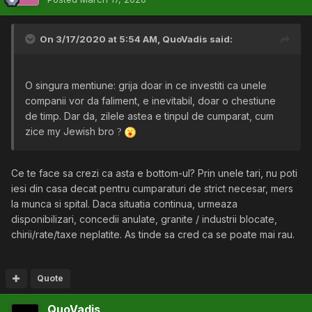
On 3/17/2020 at 5:54 AM,
QuoVadis
said:
O singura mentiune: grija doar in ce investiti ca unele
companii vor da faliment, e inevitabil, doar o chestiune
de timp. Dar da, zilele astea e tinpul de cumparat, cum
zice my Jewish bro
?
Ce te face sa crezi ca asta e bottom-ul? Prin unele tari, nu poti
iesi din casa decat pentru cumparaturi de strict necesar, mers
la munca si spital. Daca situatia continua, urmeaza
disponibilizari, concedii anulate, granite / industrii blocate,
chirii/rate/taxe neplatite. As tinde sa cred ca se poate mai rau.
Quote
QuoVadis