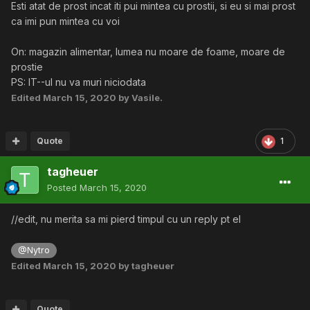
Esti atat de prost incat iti pui mintea cu prostii, si eu si mai prost
ca imi pun mintea cu voi
On: magazin alimentar, lumea nu moare de foame, moare de
prostie
PS: IT--ul nu va muri niciodata
Edited
March 15, 2020
by Vasile.
Quote
1
tagheuer
Posted
March 15, 2020
//edit, nu merita sa mi pierd timpul cu un reply pt el
@Nytro
Edited
March 15, 2020
by tagheuer
Quote