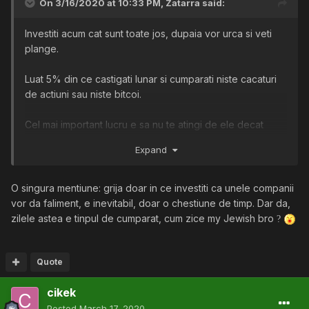
On 3/16/2020 at 10:33 PM,
Zatarra
said:
Investiti acum cat sunt toate jos, dupaia vor urca si veti
plange.
Luat 5% din ce castigati lunar si cumparati niste cacaturi
de actiuni sau niste bitcoi.
Cel mai important lucru e sa nu te atingi de ele decat
peste cativa ani cand totul e verde si vrei sa culegi
Expand
recolta. Daca crezi ca nu te poti abtine din asta renunta la
ideea de a fi investitor.
O singura mentiune: grija doar in ce investiti ca unele companii
(Daca nu stii ce sa cumperi si nu ai chef sa studiezi
vor da faliment, e inevitabil, doar o chestiune de timp. Dar da,
cumpara Bitcoin ca si crypto si SPY ca si actiuni si aia e)
zilele astea e tinpul de cumparat, cum zice my Jewish bro
?
Quote
cikek
Posted
March 17, 2020