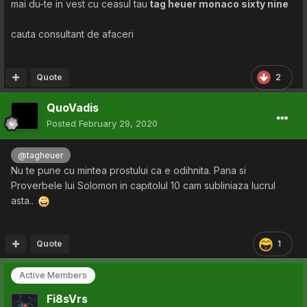
mai du-te in vest cu ceasul tau
tag heuer monaco sixty nine
cauta consultant de afaceri
Quote
2
QuoVadis
Posted
February 29, 2020
@tagheuer
Nu te pune cu mintea prostului ca e odihnita. Pana si
Proverbele lui Solomon in capitolul 10 cam subliniaza lucrul
asta..
Quote
1
Active Members
Fi8sVrs