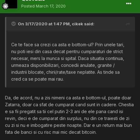
Posted
March 17, 2020
On 3/17/2020 at 1:47 PM,
cikek
said:
Ce te face sa crezi ca asta e bottom-ul? Prin unele tari,
nu poti iesi din casa decat pentru cumparaturi de strict
necesar, mers la munca si spital. Daca situatia continua,
urmeaza disponibilizari, concedii anulate, granite /
industrii blocate, chirii/rate/taxe neplatite. As tinde sa
cred ca se poate mai rau.
Da, de acord, nu a zis nimeni ca asta e bottom-ul, poate doar
Zatarra, doar ca sfat de cumparat cand sunt in cadere. Chestia
e sa fii pregatit sa tii cel putin 2-3 ani de ele pana cand isi
revin, deci e de cumparat din surplus, nu din ce traiesti de zi
cu zi si nu e imbogatire peste noapte. Dar e un return mai bun
fata de banci si cu risc mai mic decat bitcoin.