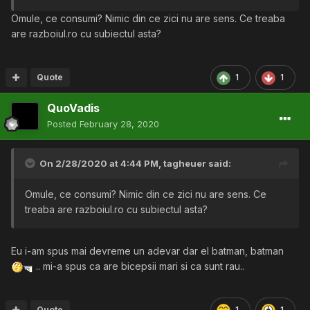
Omule, ce consumi? Nimic din ce zici nu are sens. Ce treaba
are razboiul.ro cu subiectul asta?
Quote
1
1
QuoVadis
Posted
February 28, 2020
On 2/28/2020 at 4:44 PM,
tagheuer
said:
Omule, ce consumi? Nimic din ce zici nu are sens. Ce
treaba are razboiul.ro cu subiectul asta?
Eu i-am spus mai devreme un adevar dar el batman, batman
.. mi-a spus ca are bicepsii mari si ca sunt rau..
Quote
1
1