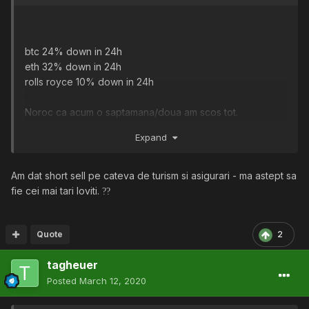
btc 24% down in 24h
eth 32% down in 24h
rolls royce 10% down in 24h
Noroc ca acum o saptamana/doua am scos tot.
Expand
E vreme buna de cumparat
Am dat short sell pe cateva de turism si asigurari - ma astept sa
fie cei mai tari loviti.
?
?
Quote
2
tagheuer
Posted
March 12, 2020