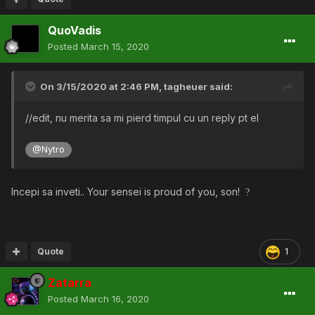
QuoVadis
Posted
March 15, 2020
On 3/15/2020 at 2:46 PM,
tagheuer
said:
//edit, nu merita sa mi pierd timpul cu un reply pt el
@Nytro
Incepi sa inveti.. Your sensei is proud of you, son!
?
Quote
1
Zatarra
Posted
March 16, 2020