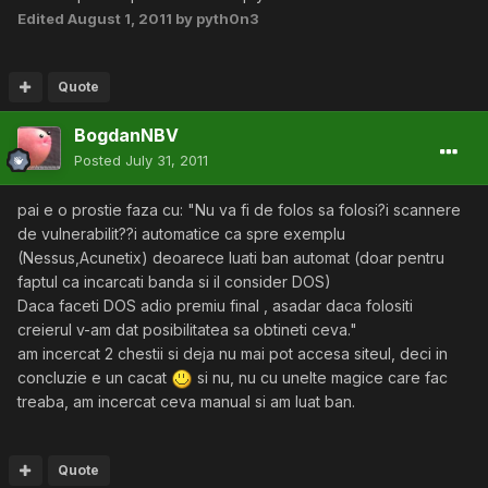
Edited
August 1, 2011
by pyth0n3
Quote
BogdanNBV
Posted
July 31, 2011
pai e o prostie faza cu: "Nu va fi de folos sa folosi?i scannere
de vulnerabilit??i automatice ca spre exemplu
(Nessus,Acunetix) deoarece luati ban automat (doar pentru
faptul ca incarcati banda si il consider DOS)
Daca faceti DOS adio premiu final , asadar daca folositi
creierul v-am dat posibilitatea sa obtineti ceva."
am incercat 2 chestii si deja nu mai pot accesa siteul, deci in
concluzie e un cacat
si nu, nu cu unelte magice care fac
treaba, am incercat ceva manual si am luat ban.
Quote