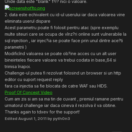
Unde data este "blank" f?r? nici o valoare.
2. data este echivalent cu id-ul userului iar daca valoarea vine
eliminata userul dispare
Acest parametru poate fi folosit pentru atac (spre exemplu
multe siteuri care se ocupa de vînz?ri online sunt vulnerabile la
sql injection , iar injec?ia se poate face prin unul dintre ace?ti
parametrii )
Modificînd valoarea se poate ob?ine acces cu un alt user
bineinteles fiecare valoare va trebui codata in base_64 si
trimisa înapoi.
Challenge-ul putea fi rezolvat folosind un browser si un http
editor cu suport request reply
fara ca injectia sa fie blocata de catre WAF sau HIDS.
Proof Of Concept Video
Cum am zis si am sa ma tin de cuvant , premiul ramane pentru
urmatorul challenge iar daca cineva il rezolva il va obtine.
Thanks again to tdxev for the support!
Edited
August 1, 2011
by pyth0n3