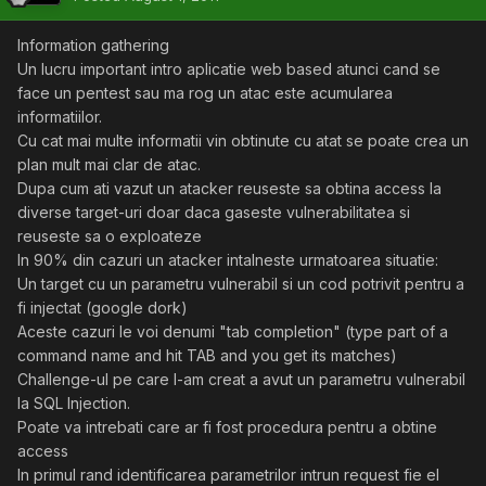
Information gathering
Un lucru important intro aplicatie web based atunci cand se
face un pentest sau ma rog un atac este acumularea
informatiilor.
Cu cat mai multe informatii vin obtinute cu atat se poate crea un
plan mult mai clar de atac.
Dupa cum ati vazut un atacker reuseste sa obtina access la
diverse target-uri doar daca gaseste vulnerabilitatea si
reuseste sa o exploateze
In 90% din cazuri un atacker intalneste urmatoarea situatie:
Un target cu un parametru vulnerabil si un cod potrivit pentru a
fi injectat (google dork)
Aceste cazuri le voi denumi "tab completion" (type part of a
command name and hit TAB and you get its matches)
Challenge-ul pe care l-am creat a avut un parametru vulnerabil
la SQL Injection.
Poate va intrebati care ar fi fost procedura pentru a obtine
access
In primul rand identificarea parametrilor intrun request fie el