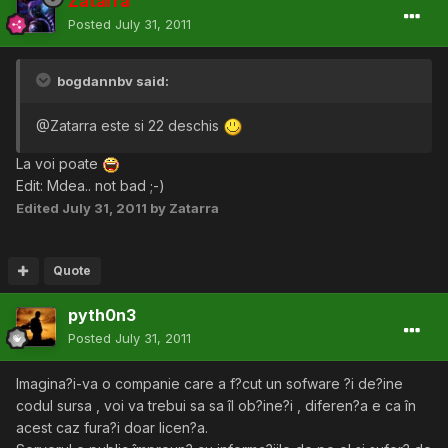
Zatarra
Posted
July 31, 2011
bogdannbv said:
@Zatarra este si 22 deschis
La voi poate
Edit: Mdea.. not bad ;-)
Edited
July 31, 2011
by Zatarra
Quote
pyth0n3
Posted
July 31, 2011
Imagina?i-va o companie care a f?cut un sofware ?i de?ine
codul sursa , voi va trebui sa sa îl ob?ine?i , diferen?a e ca în
acest caz fura?i doar licen?a.