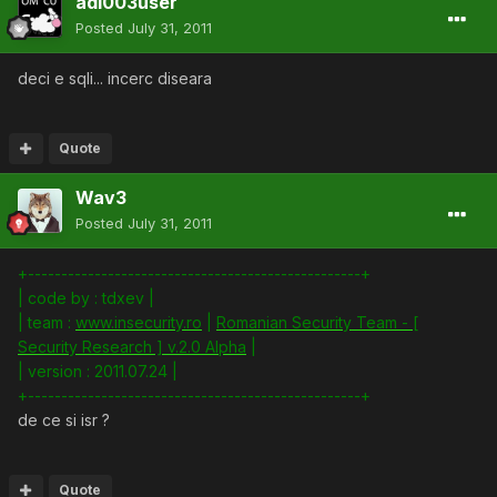
adi003user
Posted
July 31, 2011
deci e sqli... incerc diseara
Quote
Wav3
Posted
July 31, 2011
+--------------------------------------------------+
| code by : tdxev |
| team :
www.insecurity.ro
|
Romanian Security Team - [
Security Research ] v.2.0 Alpha
|
| version : 2011.07.24 |
+--------------------------------------------------+
de ce si isr ?
Quote