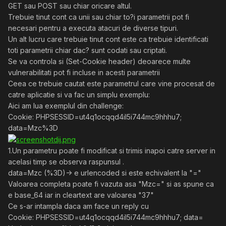
GET sau POST sau chiar oricare altul.
Trebuie tinut cont ca unii sau chiar to?i parametrii pot fi
necesari pentru a executa atacuri de diverse tipuri.
Un alt lucru care trebuie tinut cont este ca trebuie identificati
toti parametrii chiar dac? sunt codati sau criptati.
Se va controla si (Set-Cookie header) deoarece multe
vulnerabilitati pot fi incluse in acesti parametrii
Ceea ce trebuie cautat este parametrul care vine procesat de
catre aplicatie si va fac un simplu exemplu:
Aici am lua exemplul din challenge:
Cookie: PHPSESSID=ut4q1ocqqd4il5i744mc9hhhu7;
data=Mzc%3D
1.Un parametru poate fi modificat si trimis inapoi catre server in
acelasi timp se observa raspunsul .
data=Mzc (%3D)-> e urlencoded si este echivalent la "="
Valoarea completa poate fi vazuta asa "Mzc=" si as spune ca
e base_64 iar in cleartext are valoarea "37"
Ce s-ar intampla daca am face un reply cu
Cookie: PHPSESSID=ut4q1ocqqd4il5i744mc9hhhu7; data=