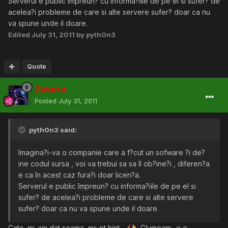
Serverul e public împreun? cu informa?iile de pe el si sufer? de
acelea?i probleme de care si alte servere sufer? doar ca nu
va spune unde il doare.
Edited
July 31, 2011
by pyth0n3
Quote
Zatarra
Posted
July 31, 2011
pyth0n3 said:
Imagina?i-va o companie care a f?cut un sofware ?i de?
ine codul sursa , voi va trebui sa sa îl ob?ine?i , diferen?a
e ca în acest caz fura?i doar licen?a.
Serverul e public împreun? cu informa?iile de pe el si
sufer? de acelea?i probleme de care si alte servere
sufer? doar ca nu va spune unde il doare.
Gata, mi-am dat seama, ms pt hint
. Glumeam.. e o