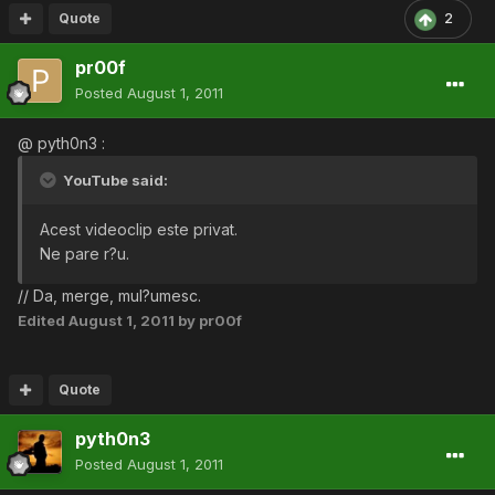
Quote
2
pr00f
Posted
August 1, 2011
@ pyth0n3 :
YouTube said:
Acest videoclip este privat.
Ne pare r?u.
// Da, merge, mul?umesc.
Edited
August 1, 2011
by pr00f
Quote
pyth0n3
Posted
August 1, 2011