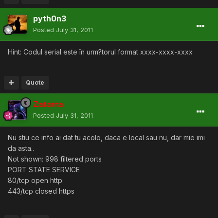
pyth0n3
Posted
July 31, 2011
Hint: Codul serial este în urm?torul format xxxx-xxxx-xxxx
Quote
Zatarra
Posted
July 31, 2011
Nu stiu ce info ai dat tu acolo, daca e local sau nu, dar mie imi
da asta..
Not shown: 998 filtered ports
PORT STATE SERVICE
80/tcp open http
443/tcp closed https