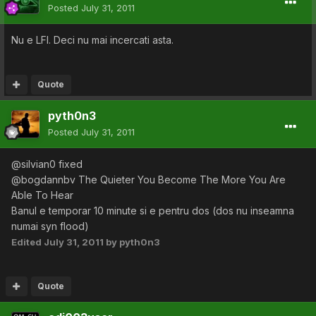
Posted
July 31, 2011
Nu e LFI. Deci nu mai incercati asta.
Quote
pyth0n3
Posted
July 31, 2011
@silvian0 fixed
@bogdannbv The Quieter You Become The More You Are
Able To Hear
Banul e temporar 10 minute si e pentru dos (dos nu inseamna
numai syn flood)
Edited
July 31, 2011
by pyth0n3
Quote