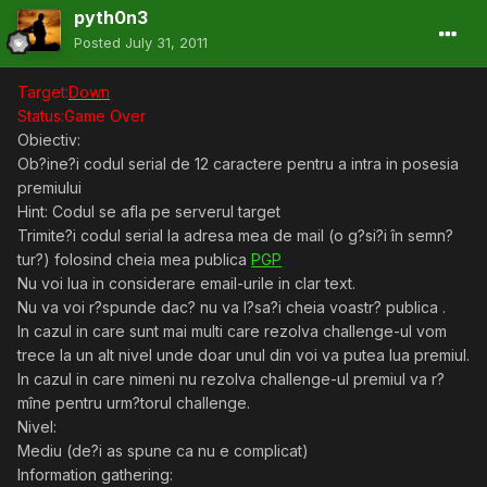
pyth0n3
Posted
July 31, 2011
Target:
Down
Status:Game Over
Obiectiv:
Ob?ine?i codul serial de 12 caractere pentru a intra in posesia
premiului
Hint: Codul se afla pe serverul target
Trimite?i codul serial la adresa mea de mail (o g?si?i în semn?
tur?) folosind cheia mea publica
PGP
Nu voi lua in considerare email-urile in clar text.
Nu va voi r?spunde dac? nu va l?sa?i cheia voastr? publica .
In cazul in care sunt mai multi care rezolva challenge-ul vom
trece la un alt nivel unde doar unul din voi va putea lua premiul.
In cazul in care nimeni nu rezolva challenge-ul premiul va r?
mîne pentru urm?torul challenge.
Nivel:
Mediu (de?i as spune ca nu e complicat)
Information gathering: