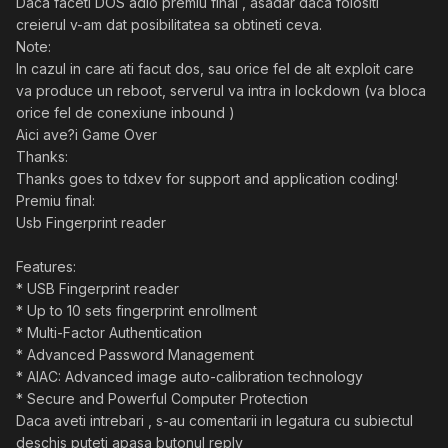
Daca faceti DOS adio premiu final , asadar daca folositi
creierul v-am dat posibilitatea sa obtineti ceva.
Note:
In cazul in care ati facut dos, sau orice fel de alt exploit care
va produce un reboot, serverul va intra in lockdown (va bloca
orice fel de conexiune inbound )
Aici ave?i Game Over
Thanks:
Thanks goes to tdxev for support and application coding!
Premiu final:
Usb Fingerprint reader
Features:
* USB Fingerprint reader
* Up to 10 sets fingerprint enrollment
* Multi-Factor Authentication
* Advanced Password Management
* AIAC: Advanced image auto-calibration technology
* Secure and Powerful Computer Protection
Daca aveti intrebari , s-au comentarii in legatura cu subiectul
deschis puteti apasa butonul reply