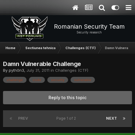
Romanian Security Team
Security research
Home
Sectiunea tehnica
Challenges (CTF)
Damn Vulnerable 
Damn Vulnerable Challenge
By
pyth0n3
,
July 31, 2011
in
Challenges (CTF)
challenge
code
security
vulnerable
Reply to this topic
PREV
Page 1 of 2
NEXT