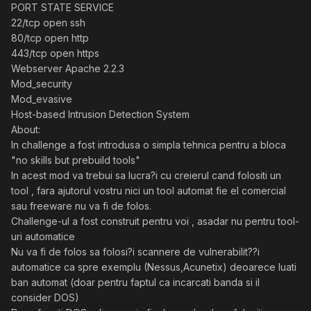
PORT STATE SERVICE
22/tcp open ssh
80/tcp open http
443/tcp open https
Webserver Apache 2.2.3
Mod_security
Mod_evasive
Host-based Intrusion Detection System
About:
In challenge a fost introdusa o simpla tehnica pentru a bloca
"no skills but prebuild tools"
In acest mod va trebui sa lucra?i cu creierul cand folositi un
tool , fara ajutorul vostru nici un tool automat fie el comercial
sau freeware nu va fi de folos.
Challenge-ul a fost construit pentru voi , asadar nu pentru tool-
uri automatice
Nu va fi de folos sa folosi?i scannere de vulnerabilit??i
automatice ca spre exemplu (Nessus,Acunetix) deoarece luati
ban automat (doar pentru faptul ca incarcati banda si il
consider DOS)