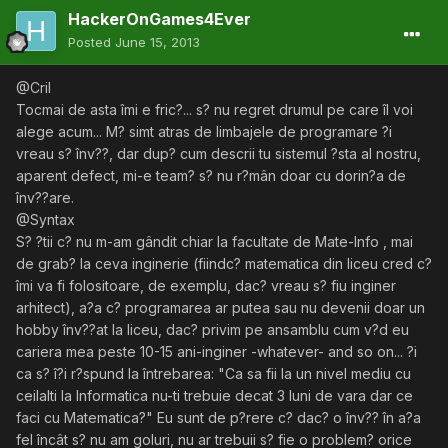
HackerOnGames4Ever
Posted
June 15, 2013
@Cril
Tocmai de asta îmi e fric?... s? nu regret drumul pe care îl voi
alege acum... M? simt atras de limbajele de programare ?i
vreau s? înv??, dar dup? cum descrii tu sistemul ?sta al nostru,
aparent defect, mi-e team? s? nu r?mân doar cu dorin?a de
înv??are.
@Syntax
S? ?tii c? nu m-am gândit chiar la facultate de Mate-Info , mai
de grab? la ceva inginerie (fiindc? matematica din liceu cred c?
îmi va fi folositoare, de exemplu, dac? vreau s? fiu inginer
arhitect), a?a c? programarea ar putea sau nu devenii doar un
hobby înv??at la liceu, dac? privim pe ansamblu cum v?d eu
cariera mea peste 10-15 ani-inginer -whatever- and so on... ?i
ca s? î?i r?spund la întrebarea: "Ca sa fii la un nivel mediu cu
ceilalti la Informatica nu-ti trebuie decat 3 luni de vara dar ce
faci cu Matematica?" Eu sunt de p?rere c? dac? o înv?? în a?a
fel încât s? nu am goluri, nu ar trebuii s? fie o problem? orice