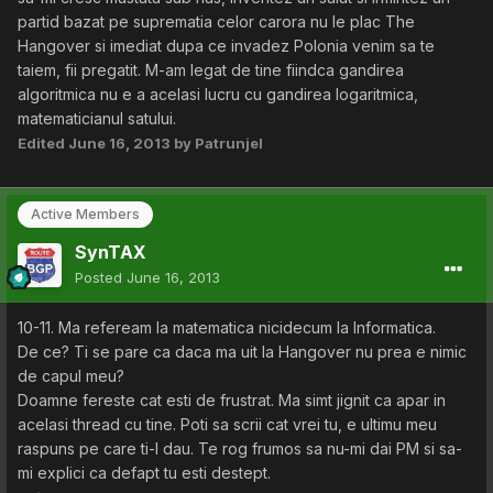
partid bazat pe suprematia celor carora nu le plac The
Hangover si imediat dupa ce invadez Polonia venim sa te
taiem, fii pregatit. M-am legat de tine fiindca gandirea
algoritmica nu e a acelasi lucru cu gandirea logaritmica,
matematicianul satului.
Edited
June 16, 2013
by Patrunjel
Active Members
SynTAX
Posted
June 16, 2013
10-11. Ma refeream la matematica nicidecum la Informatica.
De ce? Ti se pare ca daca ma uit la Hangover nu prea e nimic
de capul meu?
Doamne fereste cat esti de frustrat. Ma simt jignit ca apar in
acelasi thread cu tine. Poti sa scrii cat vrei tu, e ultimu meu
raspuns pe care ti-l dau. Te rog frumos sa nu-mi dai PM si sa-
mi explici ca defapt tu esti destept.