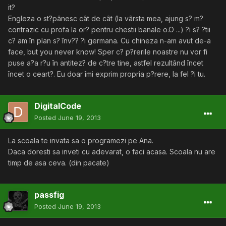
it?
Engleza o st?pânesc cât de cât (la vârsta mea, ajung s? m?
contrazic cu profa la or? pentru chestii banale o.O ...) ?i s? ?tii
c? am în plan s? înv?? ?i germana. Cu chineza n-am avut de-a
face, but you never know! Sper c? p?rerile noastre nu vor fi
puse a?a r?u în antitez? de c?tre tine, astfel rezultând încet
încet o ceart?. Eu doar îmi exprim propria p?rere, la fel ?i tu.
DigitalCode
Posted
June 19, 2013
La scoala te invata sa o programezi pe Ana.
Daca doresti sa inveti cu adevarat, o faci acasa. Scoala nu are
timp de asa ceva. (din pacate)
passfig
Posted
June 19, 2013