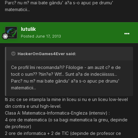
Parc? nu m? mai bate gându' a?a s-o apuc pe drumu'
matematicii...
lutulik
Posted
June 17, 2013
HackerOnGames4Ever said:
Ce profil îmi recomanda?i? Filologie - am auzit c? e de
tocit o sum?? ?tiin?e? Wtf... Sunt a?a de indeciiiissss...
Parc? nu m? mai bate gându' a?a s-o apuc pe drumu'
matematicii...
Iti zic ce se intampla la mine in liceu si nu e un liceu low-level
din contra e unul high-level.
Clasa A: Matematica-Informatica-Engleza (intensiv) :
4 ore de matematica (o sa bagi matematica la greu, depinde
de profesor)
2 ore de informatica + 2 de TIC (depinde de profesor ce