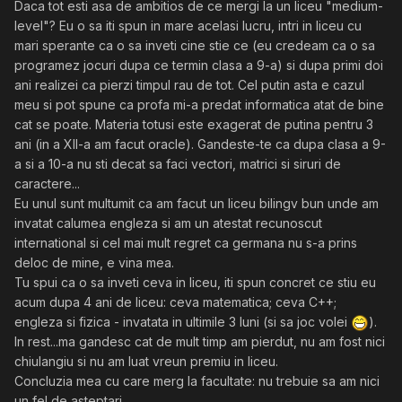
Daca tot esti asa de ambitios de ce mergi la un liceu "medium-
level"? Eu o sa iti spun in mare acelasi lucru, intri in liceu cu
mari sperante ca o sa inveti cine stie ce (eu credeam ca o sa
programez jocuri dupa ce termin clasa a 9-a) si dupa primi doi
ani realizei ca pierzi timpul rau de tot. Cel putin asta e cazul
meu si pot spune ca profa mi-a predat informatica atat de bine
cat se poate. Materia totusi este exagerat de putina pentru 3
ani (in a XII-a am facut oracle). Gandeste-te ca dupa clasa a 9-
a si a 10-a nu sti decat sa faci vectori, matrici si siruri de
caractere...
Eu unul sunt multumit ca am facut un liceu bilingv bun unde am
invatat calumea engleza si am un atestat recunoscut
international si cel mai mult regret ca germana nu s-a prins
deloc de mine, e vina mea.
Tu spui ca o sa inveti ceva in liceu, iti spun concret ce stiu eu
acum dupa 4 ani de liceu: ceva matematica; ceva C++;
engleza si fizica - invatata in ultimile 3 luni (si sa joc volei
).
In rest...ma gandesc cat de mult timp am pierdut, nu am fost nici
chiulangiu si nu am luat vreun premiu in liceu.
Concluzia mea cu care merg la facultate: nu trebuie sa am nici
un fel de asteptari.