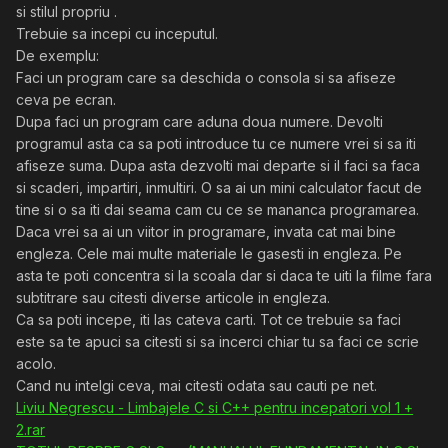
si stilul propriu .
Trebuie sa incepi cu inceputul.
De exemplu:
Faci un program care sa deschida o consola si sa afiseze
ceva pe ecran.
Dupa faci un program care aduna doua numere. Devolti
programul asta ca sa poti introduce tu ce numere vrei si sa iti
afiseze suma. Dupa asta dezvolti mai departe si il faci sa faca
si scaderi, impartiri, inmultiri. O sa ai un mini calculator facut de
tine si o sa iti dai seama cam cu ce se mananca programarea.
Daca vrei sa ai un viitor in programare, invata cat mai bine
engleza. Cele mai multe materiale le gasesti in engleza. Pe
asta te poti concentra si la scoala dar si daca te uiti la filme fara
subtitrare sau citesti diverse articole in engleza.
Ca sa poti incepe, iti las cateva carti. Tot ce trebuie sa faci
este sa te apuci sa citesti si sa incerci chiar tu sa faci ce scrie
acolo.
Cand nu intelgi ceva, mai citesti odata sau cauti pe net.
Liviu Negrescu - Limbajele C si C++ pentru incepatori vol 1 +
2.rar