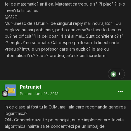
fel de matematic? ar fi ea. Matematica trebuie s?-?i plac? ?i s-o
înve?i la timpul ei.
@M2G
Mul?umesc de sfaturi ?i de singurul reply mai încurajator... Cu
engleza nu am probleme, port o conversa?ie face to face cu
pu?ine dificult??i la cei doar 14 ani ai mei... Sunt con?tient c? f?
r? englez? nu se poate. Cât despre profesori: la liceul unde
vreau s? intru e un profesor care am auzit c? le are cu
informatica ?i c? ?tie s? predea, a?a c? am încredere.
1
Patrunjel
Posted
June 16, 2013
In ce clase ai fost tu la OJM, mai, ala care recomanda gandirea
logaritmica?
ON : Concentreaza-te pe principii, nu pe implementare. Invata
algoritmica inainte sa te concentrezi pe un limbaj de