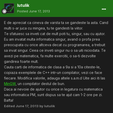
lutulik
Posted
June 17, 2013
E de apreciat ca cineva de varsta ta se gandeste la asta. Cand
multi s-ar juca cu mingea, tu te gandesti la viitor.
Te sfatuiesc sa inveti cat de mult poti tu, singur, sau cu ajutor.
Eu am invatat multa informatica singur, avand o profa prea
preocupata cu orice altceva decat cu programarea, a trebuit
sa invat singur. Ceea ce inveti singur nu o sa uiti niciodata. Te
axezi pe matematica, fa multe exercitii, o sa-ti dezvolte
gandirea foarte mult.
Cauta carti de informatica de clasa a 9a si a 10a citeste-le,
copiaza exemplele de C++ intr-un compilator, vezi ce face
fiecare. Modifica valorile, adauga altele s.a.m.d Uite aici iti las
MinGW
, un compilator destul de bun.
Daca ai nevoie de ajutor cu orice in legatura cu matematica
sau informatica PM, sunt dispus sa te ajut cam 1-2 ore pe zi.
Bafta!
Edited
June 17, 2013
by lutulik