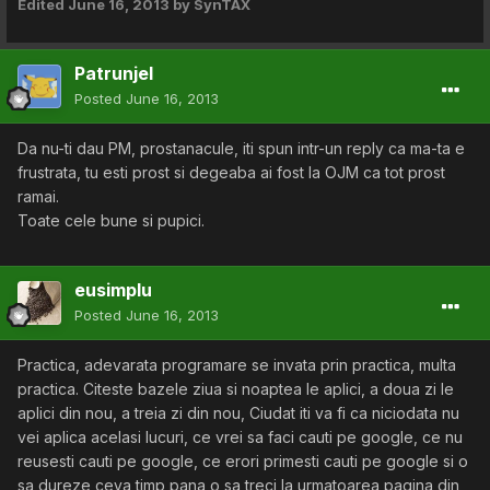
Edited
June 16, 2013
by SynTAX
Patrunjel
Posted
June 16, 2013
Da nu-ti dau PM, prostanacule, iti spun intr-un reply ca ma-ta e
frustrata, tu esti prost si degeaba ai fost la OJM ca tot prost
ramai.
Toate cele bune si pupici.
eusimplu
Posted
June 16, 2013
Practica, adevarata programare se invata prin practica, multa
practica. Citeste bazele ziua si noaptea le aplici, a doua zi le
aplici din nou, a treia zi din nou, Ciudat iti va fi ca niciodata nu
vei aplica acelasi lucuri, ce vrei sa faci cauti pe google, ce nu
reusesti cauti pe google, ce erori primesti cauti pe google si o
sa dureze ceva timp pana o sa treci la urmatoarea pagina din