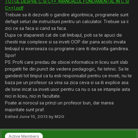
TOTUL DESPRE C SI C++ (MANUALUL FUNDAMENTAL IN C SI
C++).pdf
Trebuie sa iti dezvolti o gandire algoritmica, programele sunt
defapt seturi de instructiuni pentru un calculator. Trebuie sa ii
zici ce sa faca si cand sa faca.
Dupa ce stapanesti cat de cat limbajul, poti sa te apuci de
chestii mai complexe si sa inveti OOP dar pana acolo invata
limbajul si exerseaza cu programe care iti dezvolta gandirea.
Spor!
PS: Profii care predau de obicei informatica in liceu sunt slab
pregatiti fie din punct de vedere pedagogic, fie tehnic. Sa te
gandesti tot timpul ca tu esti responsabil pentru ce inveti, nu te
baza pe un profesor sa vina sa zica ceva si sa iti explice asa
de bine incat sa inveti usor pentru ca nu o sa se intample asta
nici in liceu, nici in facultate.
Poate ai norocul sa prinzi un profesor bun, dar marea
majoritate sunt praf.
Edited
June 15, 2013
by M2G
Active Members