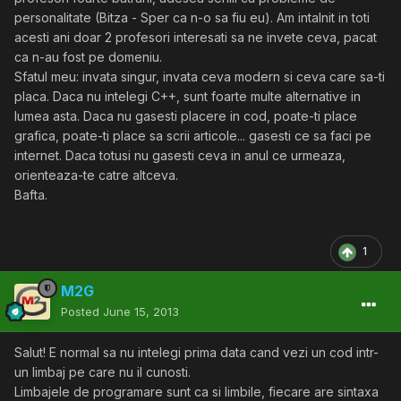
personalitate (Bitza - Sper ca n-o sa fiu eu). Am intalnit in toti
acesti ani doar 2 profesori interesati sa ne invete ceva, pacat
ca n-au fost pe domeniu.
Sfatul meu: invata singur, invata ceva modern si ceva care sa-ti
placa. Daca nu intelegi C++, sunt foarte multe alternative in
lumea asta. Daca nu gasesti placere in cod, poate-ti place
grafica, poate-ti place sa scrii articole... gasesti ce sa faci pe
internet. Daca totusi nu gasesti ceva in anul ce urmeaza,
orienteaza-te catre altceva.
Bafta.
1
M2G
Posted
June 15, 2013
Salut! E normal sa nu intelegi prima data cand vezi un cod intr-
un limbaj pe care nu il cunosti.
Limbajele de programare sunt ca si limbile, fiecare are sintaxa