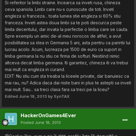
Si referitor la limbi straine. Incearca sa inveti rusa, chineza
ceva spaniola. Limbi care nu-s cunoscute de toti. Inveti
engleza si franceza... toata lumea stie engleza si 60% stiu
franceza. Inveti astea doua limbi sa te poti descurca peste
limita decentului, dar invata la perfectie o limba care se cauta.
Spre exemplu un amic de-al meu norocos de altfel, a avut
posibilitatea sa stea in Germania 5 ani, asta pentru ca parintii lui
lucrau acolo. Acum, lucreaza pe 1500 de euro ca suport in
limba germana la nu stiu ce firma de softuri. Nestiind nimic
altceva decat limba germana. Iti garantez, chineza iti va trebui
mai mult ca engleza in curand.
EDIT: Nu stiu cum sta treaba la liceele private, dar banuiesc ca
mai rau, nu? Adica daca dai niste bani in plus te astepti sa inveti
mai mult. Sau... sa treci clasa fara sa treci pe la liceu?
Edited
June 18, 2013
by SynTAX
HackerOnGames4Ever
Posted
June 18, 2013