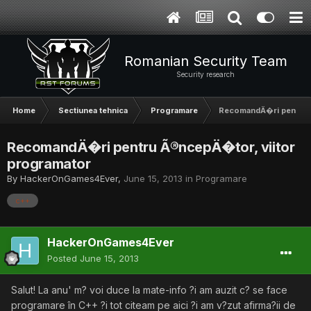
Romanian Security Team
Security research
Home
Sectiunea tehnica
Programare
RecomandÄ�ri pentru Ã
RecomandÄ�ri pentru Ã®ncepÄ�tor, viitor
programator
By
HackerOnGames4Ever
,
June 15, 2013
in
Programare
c++
HackerOnGames4Ever
Posted
June 15, 2013
Salut! La anu' m? voi duce la mate-info ?i am auzit c? se face
programare în C++ ?i tot citeam pe aici ?i am v?zut afirma?ii de