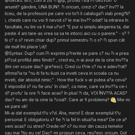
@Gecko: Bro, cum a zis ?i @tjt, profilu ?sta î?i dezvolt? o
anumit? gândire, UNA BUN?. ?i oricum, crezi c? dac? înv?? la
liceu, de la profesorii pe care voi to?i îi cataloga?i slab preg?ti?
i, chestii care nu voi fi nevoit s? le mai înv?? odat? la intrarea în
facultate, nu îmi va fi mai u?or? "E pur si simplu alegerea ta, dar
peste 4 ani tare-as vrea sa sa te intorci aici cu o parere." - s? ?
tii c? o s? revin chiar dup? primul semestru ?i o s?-?i spun cât
de mult îmi place \:d/!
@Syntax: Dup? cum î?i exprimi p?rerile se pare c? nu ?i-a prea
pl?cut profilul ales fiindc? , cred eu, n-ai avut de la cine înv??a
(îmi cer scuze dac? gre?esc). Cred cu t?rie c? nu e adev?rat?
afirma?ia ta "nu iti fa tu iluzii ca inveti ceva in scoala ca nu
inveti, dar absolut nimic." . How the fuck s-ar putea a?a ceva?
E imposibil s? nu fie unu' în clas?, ca mine, care va înv??a ce-i
d? profu' la ore ?i face acas? în plus! ?i da, VOI ÎNV??A ACAS?
dac? nu am de la cine la ?coal?. Care ar fi problema?
Mie mi
se pare ok!
Mi-ai dat exemplul t?u v?d. Aha, mersi! E doar exemplul t?u
personal. E obligatoriu s? fie ?i la fel în situa?ia mea? De ce a?
veni acas? cu stres? Crede-m? c? nu mor din cauza temelor
sau mai ?tiu eu ce! Dac?-mi propun ceva, reu?esc oricum. Got