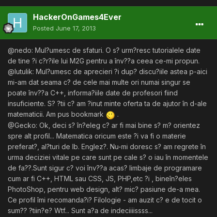
HackerOnGames4Ever
Posted
June 17, 2013
@nedo: Mul?umesc de sfaturi. O s? urm?resc tutorialele date
de tine ?i c?r?ile lui M2G pentru a înv??a ceea ce-mi propun.
@lutulik: Mul?umesc de aprecieri ?i dup? discu?iile astea p-aici
mi-am dat seama c? de cele mai multe ori numai singur se
poate înv??a C++, informa?iile date de profesori fiind
insuficiente. S? ?tii c? am ?inut minte oferta ta de ajutor în d-ale
matematicii. Am pus bookmark
.
@Gecko: Ok, deci s? în?eleg c? ar fi mai bine s? m? orientez
spre alt profil... Matematica oricum este ?i va fi o materie
preferat?, al?turi de lb. Englez?. Nu-mi doresc s? am regrete în
urma deciziei vitale pe care sunt pe cale s? o iau în momentele
de fa??.Sunt sigur c? voi înv??a acas? limbaje de programare
cum ar fi C++, HTML sau CSS, JS, PHP,etc ?i , bineîn?eles
PhotoShop, pentru web design, alt? mic? pasiune de-a mea.
Ce profil îmi recomanda?i? Filologie - am auzit c? e de tocit o
sum?? ?tiin?e? Wtf... Sunt a?a de indeciiiissss...