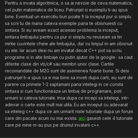
Pentru a invata algoritmica, o sa ai nevoie de ceva matematica,
cel putin matematica de liceu. Patrunjel si eusimplu ti-au spus
bine. Eventual un exercitiu bun poate fi la inceput pur si simplu
sa scrii tu de mana cateva exemple pana te obisnuiesti cu
sintaxa. Si eu aveam exact aceeasi problema la inceput,
sintaxa limbajului pentru ca pur si simplu nu reuseam sa tin
minte cuvintele cheie ale limbajului, dar cu timpul m-am obisnuit
cu ele. Iar acum desi nu am invatat decat C++ pot sa scriu
programe si in alte limbaje cu putin ajutor de la google- sa caut
diferite clase din vb/c# sau membri unor clase. Cartile
recomandate de M2G sunt de asemenea foarte bune. Si desi
patrunjel ti-a spus ca e mai bine sa inveti dupa carti, eu sunt de
parere ca primele 1-2 saptamani pana intelegi in ce consta
sintaxa si cum functioneaza un limbaj de programare, poti
urmarii si cateva tutoriale. Insa dupa ce incepi sa intelegi, intr-
adevar o carte este mult mai utila. Eu am inceput cu adevarat
sa inteleg c++ dupa ce am urmarit niste tutoriale dupa un forum
care din pacate acum nu mai exista.
aici
gasesti cele 4 tutoriale
care pe mine m-au pus pe drumul invatarii c++.