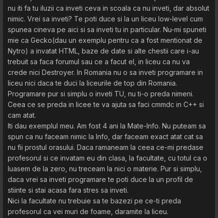
nu iti fa tu iluzii ca inveti ceva in scoala ca nu inveti, dar absolut
nimic. Vrei sa inveti? Te poti duce si la un liceu low-level cum
spunea cineva pe aici si sa inveti tu in particular. Nu-mi spuneti
mie ca Gecko(dau un exemplu pentru ca a fost mentionat de
Nytro) a invatat HTML, baze de date si alte chestii care i-au
trebuit sa faca forumul sau ce a facut el, in liceu ca nu va
crede nici Destroyer. In Romania nu o sa inveti programare in
liceu nici daca te duci la liceurile de top din Romania.
Programare pur si simplu o inveti TU, nu ti-o preda nimeni.
Ceea ce se preda in licee te va ajuta sa faci cmmdc in C++ si
cam atat.
Iti dau exemplul meu. Am fost 4 ani la Mate-Info. Nu puteam sa
spun ca nu faceam nimic la Info, dar faceam exact atat cat sa
nu fii prostul orasului. Daca ramaneam la ceea ce-mi predase
profesorul si ce invatam eu din clasa, la facultate, cu totul ca o
luasem de la zero, nu treceam la nici o materie. Pur si simplu,
daca vrei sa inveti programare te poti duce la un profil de
stiinte si stai acasa fara stres sa inveti.
Nici la facultate nu trebuie sa te bazezi pe ce-ti preda
profesorul ca vei muri de foame, daramite la liceu.