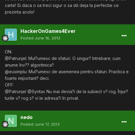
carte! Si daca o sa treci sigur o sa stii deja la perfectie ce
prezinta acolo!
HackerOnGames4Ever
Posted
June 16, 2013
ON:
@Patrunjel: Mul?umesc de sfaturi. O singur? întrebare; cum
anume înv?? algoritmica?
@eusimplu: Mul?umesc de asemenea pentru sfaturi. Practica e
foarte important? deci.
OFF:
@Patrunjel @Syntax Nu mai devia?i de la subiect v? rog. Înjur?
turile v? rog s? vi le adresa?i în privat.
nedo
Posted
June 17, 2013