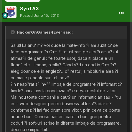
SynTAX
Posted
June 15, 2013
HackerOnGames4Ever said:
Salut! La anu' m? voi duce la mate-info ?i am auzit c? se
face programare în C++ ?i tot citeam pe aici ?i am v?zut
afirma?ii de genul : "e foarte usor, daca iti place e un
fleac" etc... I mean, really? Când v?d un cod în C++ în?
eleg doar ce e în englez?... c? restu', simbolurile alea ?i
ce mai e p-acolo sunt chinez?...
?in neap?rat s? înv?? limbaje de programare ?i informatic?
fiindc? am ajuns la concluzia c? e ceva destul de viitor.
Mai nou toate companiile caut? un informatician sau - ?tiu
eu - web designer pentru business-ul lor. A?adar m?
conformez ?i îmi fac drum spre viitor, prin ceva ce poate
aduce bani. Cunosc oameni care ia bani grei pentru
coduri ?i soft-uri scrise în diferite limbaje de programare,
deci nu e imposibil.