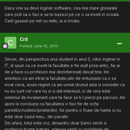
Daca vrei sa devii inginer software, cea mai mare greseala
care poti sa o faci e sa te bazezi pe ce o sa inveti in scoala.
Carti gasesti pe net cu miile, ia si invata.
Cril
Posted
June 15, 2013
Sincer, din perspectiva unui student in anul 3, viitor inginer in
IT, iti spun ca ce inveti la facultate e fie mult prea antic, fie ai
de a face cu profesori mai dezinteresati decat tine. Imi
amintesc ca am intrat la facultate plin de entuziasm ca o sa
invat ceva, acum regret ca am urmat drumul asta si consider ca
nu eu sunt cel care nu si-a dat interesul, ci de vina este
sistemul de invatamant care te face sa ti-l pierzi pe parcurs. Am
ajuns la concluzia ca facultatea o faci fie de ochii
parintilor/rudelor/prietenilor, fie pentru o foaie de hartie si nu
este doar cazul meu... din pacate.
Din afara, totul este roz, dinauntru doar banci vechi si
profesori foarte batrani, adesea senili cu probleme de