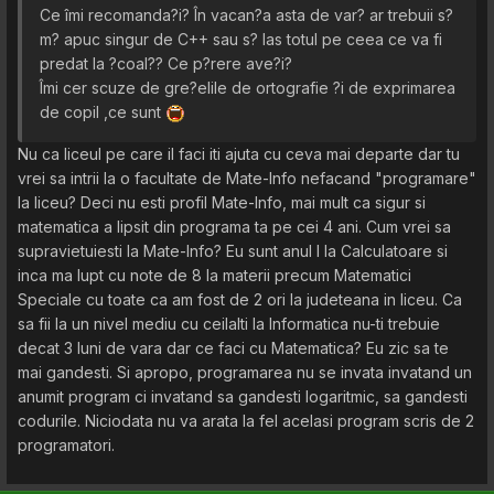
Ce îmi recomanda?i? În vacan?a asta de var? ar trebuii s?
m? apuc singur de C++ sau s? las totul pe ceea ce va fi
predat la ?coal?? Ce p?rere ave?i?
Îmi cer scuze de gre?elile de ortografie ?i de exprimarea
de copil ,ce sunt
Nu ca liceul pe care il faci iti ajuta cu ceva mai departe dar tu
vrei sa intrii la o facultate de Mate-Info nefacand "programare"
la liceu? Deci nu esti profil Mate-Info, mai mult ca sigur si
matematica a lipsit din programa ta pe cei 4 ani. Cum vrei sa
supravietuiesti la Mate-Info? Eu sunt anul I la Calculatoare si
inca ma lupt cu note de 8 la materii precum Matematici
Speciale cu toate ca am fost de 2 ori la judeteana in liceu. Ca
sa fii la un nivel mediu cu ceilalti la Informatica nu-ti trebuie
decat 3 luni de vara dar ce faci cu Matematica? Eu zic sa te
mai gandesti. Si apropo, programarea nu se invata invatand un
anumit program ci invatand sa gandesti logaritmic, sa gandesti
codurile. Niciodata nu va arata la fel acelasi program scris de 2
programatori.