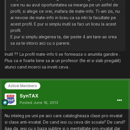
care nu au avut oportunitatea sa mearga pe un astfel de
profil, si alege ce vrei, inafara de mate-info. Ti-am zis, nu
ai nevoie de mate-info in liceu ca sa intri la facultate pe
acest profil. E pur si simplu inutil sa faci un liceu la acest
profil.
E pur si simplu alegerea ta, dar peste 4 ani tare-as vrea
sa sa te intorci aici cu o parere.
Inutil ?? La profil mate-info ti se formeaza o anumita gandire .
Plus ca e foarte bine sa ai un profesor (fie el si slab pregatit)
atunci cand incerci sa inveti ceva .
Active Members
SynTAX
Posted
June 18, 2013
Nu inteleg pe unii pe aici care catalogheaza clase pro-invatat
si clase anti-invatat. De cand iesi cu ceva din scoala? De cand?
Aaa da, iesi cu o baza subtire si o mentalitate pro-invatat dar