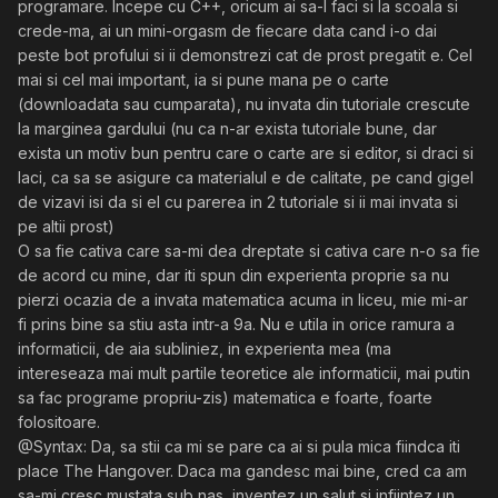
programare. Incepe cu C++, oricum ai sa-l faci si la scoala si
crede-ma, ai un mini-orgasm de fiecare data cand i-o dai
peste bot profului si ii demonstrezi cat de prost pregatit e. Cel
mai si cel mai important, ia si pune mana pe o carte
(downloadata sau cumparata), nu invata din tutoriale crescute
la marginea gardului (nu ca n-ar exista tutoriale bune, dar
exista un motiv bun pentru care o carte are si editor, si draci si
laci, ca sa se asigure ca materialul e de calitate, pe cand gigel
de vizavi isi da si el cu parerea in 2 tutoriale si ii mai invata si
pe altii prost)
O sa fie cativa care sa-mi dea dreptate si cativa care n-o sa fie
de acord cu mine, dar iti spun din experienta proprie sa nu
pierzi ocazia de a invata matematica acuma in liceu, mie mi-ar
fi prins bine sa stiu asta intr-a 9a. Nu e utila in orice ramura a
informaticii, de aia subliniez, in experienta mea (ma
intereseaza mai mult partile teoretice ale informaticii, mai putin
sa fac programe propriu-zis) matematica e foarte, foarte
folositoare.
@Syntax: Da, sa stii ca mi se pare ca ai si pula mica fiindca iti
place The Hangover. Daca ma gandesc mai bine, cred ca am
sa-mi cresc mustata sub nas, inventez un salut si infiintez un