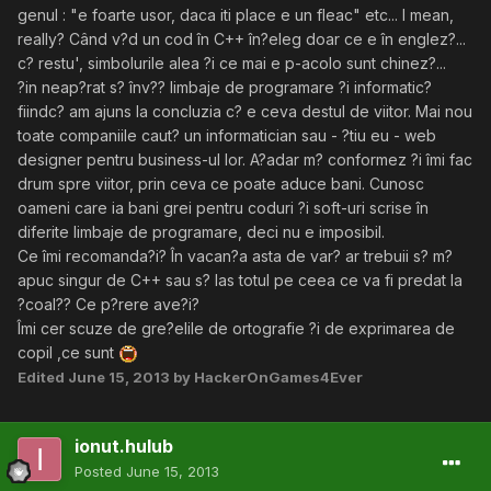
genul : "e foarte usor, daca iti place e un fleac" etc... I mean,
really? Când v?d un cod în C++ în?eleg doar ce e în englez?...
c? restu', simbolurile alea ?i ce mai e p-acolo sunt chinez?...
?in neap?rat s? înv?? limbaje de programare ?i informatic?
fiindc? am ajuns la concluzia c? e ceva destul de viitor. Mai nou
toate companiile caut? un informatician sau - ?tiu eu - web
designer pentru business-ul lor. A?adar m? conformez ?i îmi fac
drum spre viitor, prin ceva ce poate aduce bani. Cunosc
oameni care ia bani grei pentru coduri ?i soft-uri scrise în
diferite limbaje de programare, deci nu e imposibil.
Ce îmi recomanda?i? În vacan?a asta de var? ar trebuii s? m?
apuc singur de C++ sau s? las totul pe ceea ce va fi predat la
?coal?? Ce p?rere ave?i?
Îmi cer scuze de gre?elile de ortografie ?i de exprimarea de
copil ,ce sunt
Edited
June 15, 2013
by HackerOnGames4Ever
ionut.hulub
Posted
June 15, 2013