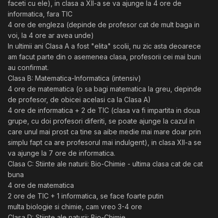
faceti cu ele), in clasa a XII-a se va ajunge la 4 ore de
informatica, fara TIC
4 ore de engleza (depinde de profesor cat de mult baga in
voi, la 4 ore ar avea unde)
In ultimii ani Clasa A a fost "elita" scolii, nu zic asta deoarece
am facut parte din o asemenea clasa, profesorii cei mai buni
au confirmat.
Clasa B: Matematica-Informatica (intensiv)
4 ore de matematica (o sa bagi matematica la greu, depinde
de profesor, de obicei acelasi ca la Clasa A)
4 ore de informatica + 2 de TIC (clasa va fi impartita in doua
grupe, cu doi profesori diferiti, se poate ajunge la cazul in
care unul mai prost ca tine sa aibe medie mai mare doar prin
simplu fapt ca are profesorul mai indulgent), in clasa XII-a se
va ajunge la 7 ore de informatica.
Clasa C: Stiinte ale naturii: Bio-Chimie - ultima clasa cat de cat
buna
4 ore de matematica
2 ore de TIC + 1 informatica, se face foarte putin
multa biologie si chimie, cam vreo 3-4 ore
Clasa D: Stiinte ale naturii: Bio-Chimie