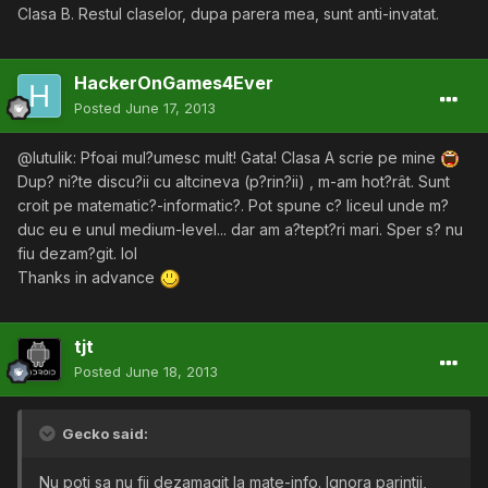
Clasa B. Restul claselor, dupa parera mea, sunt anti-invatat.
HackerOnGames4Ever
Posted
June 17, 2013
@lutulik: Pfoai mul?umesc mult! Gata! Clasa A scrie pe mine
Dup? ni?te discu?ii cu altcineva (p?rin?ii) , m-am hot?rât. Sunt
croit pe matematic?-informatic?. Pot spune c? liceul unde m?
duc eu e unul medium-level... dar am a?tept?ri mari. Sper s? nu
fiu dezam?git. lol
Thanks in advance
tjt
Posted
June 18, 2013
Gecko said:
Nu poti sa nu fii dezamagit la mate-info. Ignora parintii,