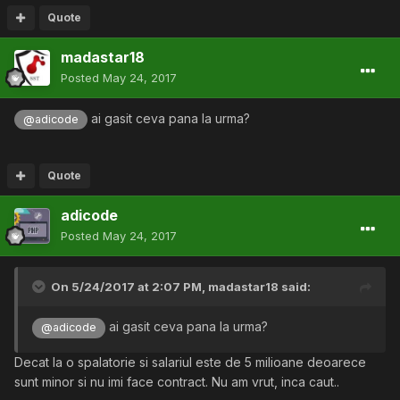
Quote
madastar18
Posted
May 24, 2017
ai gasit ceva pana la urma?
@adicode
Quote
adicode
Posted
May 24, 2017
On 5/24/2017 at 2:07 PM,
madastar18
said:
ai gasit ceva pana la urma?
@adicode
Decat la o spalatorie si salariul este de 5 milioane deoarece
sunt minor si nu imi face contract. Nu am vrut, inca caut..