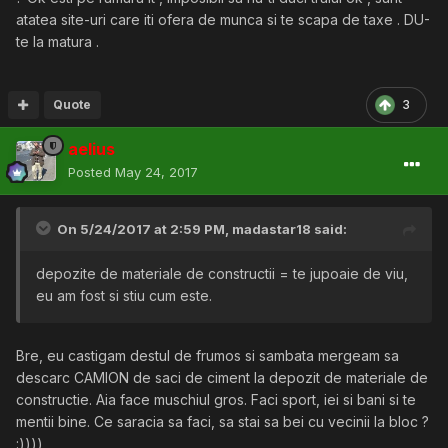
atatea site-uri care iti ofera de munca si te scapa de taxe . DU-
te la matura .
Quote
3
aelius
Posted
May 24, 2017
On 5/24/2017 at 2:59 PM,
madastar18
said:
depozite de materiale de constructii = te jupoaie de viu,
eu am fost si stiu cum este.
Bre, eu castigam destul de frumos si sambata mergeam sa
descarc CAMION de saci de ciment la depozit de materiale de
constructie. Aia face muschiul gros. Faci sport, iei si bani si te
mentii bine. Ce saracia sa faci, sa stai sa bei cu vecinii la bloc ?
:))))