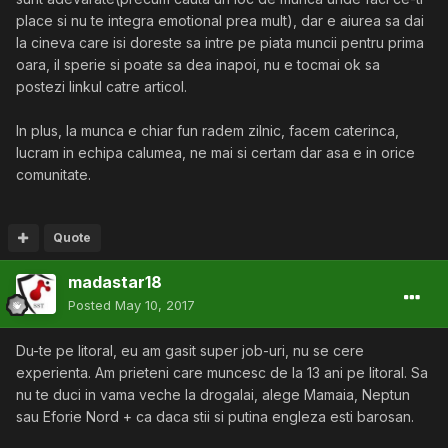
place si nu te integra emotional prea mult), dar e aiurea sa dai
la cineva care isi doreste sa intre pe piata muncii pentru prima
oara, il sperie si poate sa dea inapoi, nu e tocmai ok sa
postezi linkul catre articol.
In plus, la munca e chiar fun radem zilnic, facem caterinca,
lucram in echipa calumea, ne mai si certam dar asa e in orice
comunitate.
Quote
madastar18
Posted
May 10, 2017
Du-te pe litoral, eu am gasit super job-uri, nu se cere
experienta. Am prieteni care muncesc de la 13 ani pe litoral. Sa
nu te duci in vama veche la drogalai, alege Mamaia, Neptun
sau Eforie Nord + ca daca stii si putina engleza esti barosan.