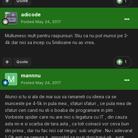
Quote
1
adicode
Posted
May 24, 2017
Multumesc mult pentru raspunsuri. Stiu ca nu pot muncii pe 3-
4k dar nici sa incep cu 5milioane nu as vrea..
Quote
1
mannnu
Posted
May 24, 2017
Atunci si tu si ala de mai sus sa ramaneti cu ideea ca se
munceste pe 4-5k in pula mea , sfaturi sfaturi , ce pula mea de
sfaturi ceri cand nu sti o boaba de programare in plm .
Vorbeste spider care nu are nici o legatura cu IT , din cauza
asta mi-e si scarba de tara asta , ca toti coinacii vor ceva bun
din prima , dar nu fac nici cat negru` sub unghie . Nu-i adevarat
? Ok esti pe ramura it , imposibil sa nu-ti duci traiul ok , sunt