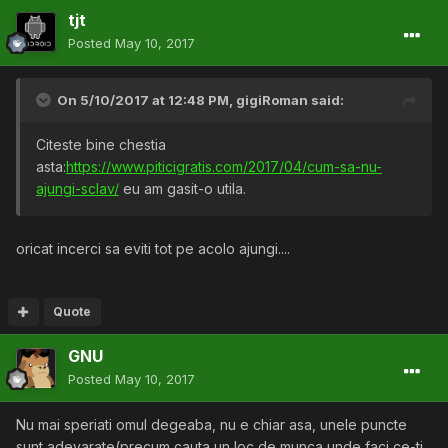
tjt
Posted
May 10, 2017
On 5/10/2017 at 12:48 PM,
gigiRoman
said:
Citeste bine chestia
asta:
https://www.piticigratis.com/2017/04/cum-sa-nu-
ajungi-sclav/
eu am gasit-o utila.
oricat incerci sa eviti tot pe acolo ajungi....
Quote
GNU
Posted
May 10, 2017
Nu mai speriati omul degeaba, nu e chiar asa, unele puncte
sunt adevarate(precum cauta un loc de munca unde faci ce-ti