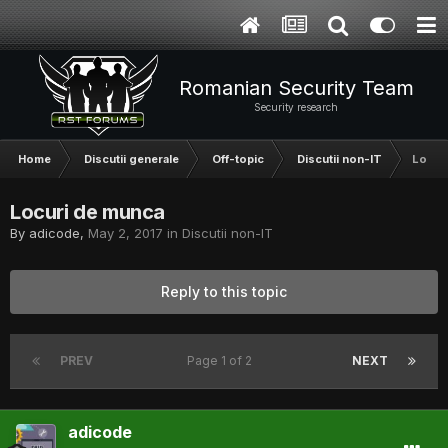
Romanian Security Team
Security research
Home
Discutii generale
Off-topic
Discutii non-IT
Locur
Locuri de munca
By
adicode
,
May 2, 2017
in
Discutii non-IT
Reply to this topic
PREV
Page 1 of 2
NEXT
adicode