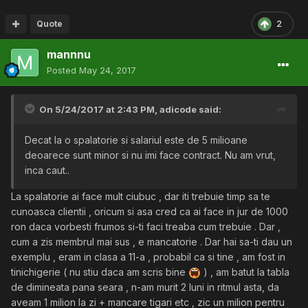
Quote
2
mannnu
Posted
May 24, 2017
On 5/24/2017 at 2:43 PM,
adicode
said:
Decat la o spalatorie si salariul este de 5 milioane
deoarece sunt minor si nu imi face contract. Nu am vrut,
inca caut..
La spalatorie ai face mult ciubuc , dar iti trebuie timp sa te
cunoasca clientii , oricum si asa cred ca ai face in jur de 1000
ron daca vorbesti frumos si-ti faci treaba cum trebuie . Dar ,
cum a zis membrul mai sus , e mancatorie . Dar hai sa-ti dau un
exemplu , eram in clasa a 11-a , probabil ca si tine , am fost in
tinichigerie ( nu stiu daca am scris bine
) , am batut la tabla
de dimineata pana seara , n-am murit 2 luni in ritmul asta, da
aveam 1 milion la zi + mancare tigari etc , zic un milion pentru