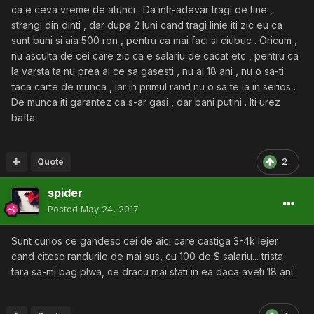
ca e ceva vreme de atunci . Da intr-adevar tragi de tine ,
strangi din dinti , dar dupa 2 luni cand tragi linie iti zic eu ca
sunt buni si aia 500 ron , pentru ca mai faci si ciubuc . Oricum ,
nu asculta de cei care zic ca e salariu de cacat etc , pentru ca
la varsta ta nu prea ai ce sa gasesti , nu ai 18 ani , nu o sa-ti
faca carte de munca , iar in primul rand nu o sa te ia in serios .
De munca iti garantez ca s-ar gasi , dar bani putini . Iti urez
bafta .
Quote
2
spider
Posted
May 24, 2017
Sunt curios ce gandesc cei de aici care castiga 3-4k lejer
cand citesc randurile de mai sus, cu 100 de $ salariu... trista
tara sa-mi bag plwa, ce dracu mai stati in ea daca aveti 18 ani.