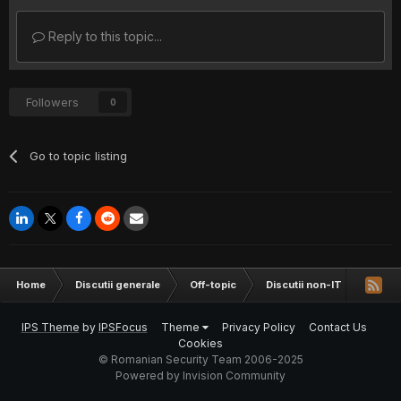
Reply to this topic...
Followers
0
Go to topic listing
Home
Discutii generale
Off-topic
Discutii non-IT
Locur
IPS Theme
by
IPSFocus
Theme
Privacy Policy
Contact Us
Cookies
© Romanian Security Team 2006-2025
Powered by Invision Community