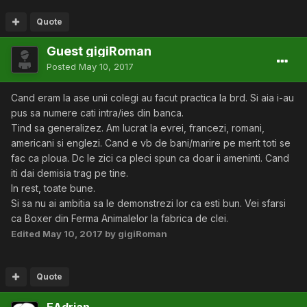
Quote
Guest gigiRoman
Posted
May 10, 2017
Cand eram la ase unii colegi au facut practica la brd. Si aia i-au
pus sa numere cati intra/ies din banca.
Tind sa generalizez. Am lucrat la evrei, francezi, romani,
americani si englezi. Cand e vb de bani/marire pe merit toti se
fac ca ploua. Dc le zici ca pleci spun ca doar ii ameninti. Cand
iti dai demisia trag pe tine.
In rest, toate bune.
Si sa nu ai ambitia sa le demonstrezi lor ca esti bun. Vei sfarsi
ca Boxer din Ferma Animalelor la fabrica de clei.
Edited
May 10, 2017
by gigiRoman
Quote