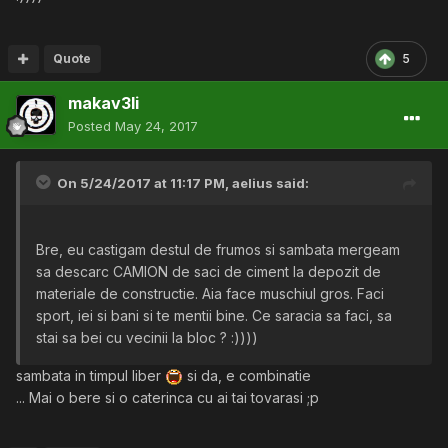
Quote
5
makav3li
Posted
May 24, 2017
On 5/24/2017 at 11:17 PM,
aelius
said:
Bre, eu castigam destul de frumos si sambata mergeam
sa descarc CAMION de saci de ciment la depozit de
materiale de constructie. Aia face muschiul gros. Faci
sport, iei si bani si te mentii bine. Ce saracia sa faci, sa
stai sa bei cu vecinii la bloc ? :))))
sambata in timpul liber
si da, e combinatie
... Mai o bere si o caterinca cu ai tai tovarasi ;p