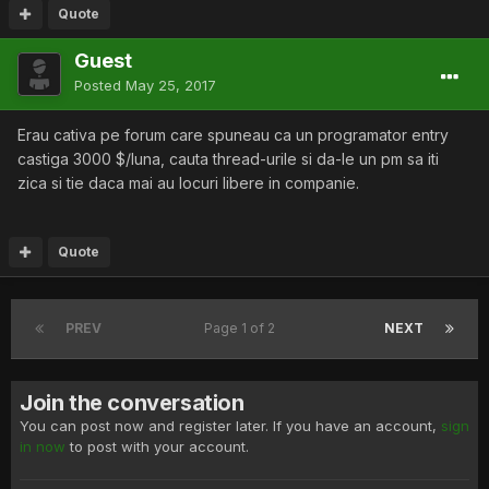
Quote
Guest
Posted
May 25, 2017
Erau cativa pe forum care spuneau ca un programator entry
castiga 3000 $/luna, cauta thread-urile si da-le un pm sa iti
zica si tie daca mai au locuri libere in companie.
Quote
PREV
Page 1 of 2
NEXT
Join the conversation
You can post now and register later. If you have an account,
sign
in now
to post with your account.