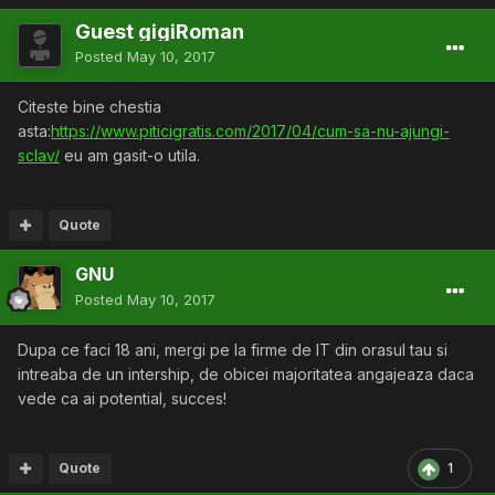
Guest gigiRoman
Posted
May 10, 2017
Citeste bine chestia
asta:
https://www.piticigratis.com/2017/04/cum-sa-nu-ajungi-
sclav/
eu am gasit-o utila.
Quote
GNU
Posted
May 10, 2017
Dupa ce faci 18 ani, mergi pe la firme de IT din orasul tau si
intreaba de un intership, de obicei majoritatea angajeaza daca
vede ca ai potential, succes!
Quote
1