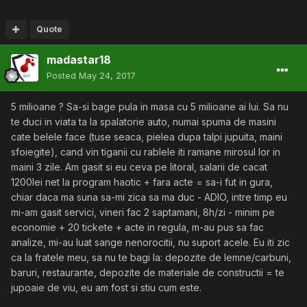
Quote
madastar18
Posted
May 24, 2017
5 milioane ? Sa-si bage pula in masa cu 5 milioane ai lui. Sa nu
te duci in viata ta la spalatorie auto, numai spuma de masini
cate belele face (tuse seaca, pielea dupa talpi jupuita, maini
sfoiegite), cand vin tiganii cu rablele iti ramane mirosul lor in
maini 3 zile. Am gasit si eu ceva pe litoral, salarii de cacat
1200lei net la program haotic + fara acte = sa-i fut in gura,
chiar daca ma suna sa-mi zica sa ma duc - ADIO, intre timp eu
mi-am gasit servici, vineri fac 2 saptamani, 8h/zi - minim pe
economie + 20 tickete + acte in regula, m-au pus sa fac
analize, mi-au luat sange nenorocitii, nu suport acele. Eu iti zic
ca la fratele meu, sa nu te bagi la: depozite de lemne/carbuni,
baruri, restaurante, depozite de materiale de constructii = te
jupoaie de viu, eu am fost si stiu cum este.