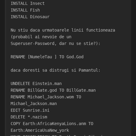
INSTALL Insect
INSTALL Fish
INSTALL Dinosaur
Nu stiu daca urmatoarele linii functioneaza 
(probabil ai nevoie de un
Superuser-Password, dar nu se stie?):
RENAME [NumeleTau ] TO God.God
daca doresti sa distrugi si Pamantul:
UNDELETE Einstein.man
RENAME BillGate.god TO BillGate.man
RENAME Michael_Jackson.wom TO 
Michael_Jackson.man
EDIT Sunrise.ini
DELETE *.nazism
COPY Earth:AfricaKenyaLions.anm TO 
Earth:AmericaUsaNew_york