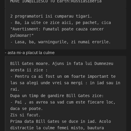
MOVE ION@ILIESCU TO Earth:RussiaSiberia
2 programatori isi cumparau tigari.
- Ba, ia uite ce zice aici, pe pachet, cica 
"Avertisment: Fumatul poate cauza cancer 
pulmonar!"
- Lasa, ba, warningurile, zi numai erorile.
- asta mi-a placut la culme
Bill Gates moare. Ajuns in fata lui Dumnezeu 
acesta ii zice :
- Pentru ca ai fost un om foarte important te 
las sa alegi unde vrei sa mergi : in iad sau in 
rai.
Dupa un timp de gandire Bill Gates zice:
- Pai , as avrea sa vad cum este fiecare loc, 
daca se poate.
Zis si facut.
Prima data Bill Gates se duce in iad. Acolo 
distractie la culme femei misto, bautura 