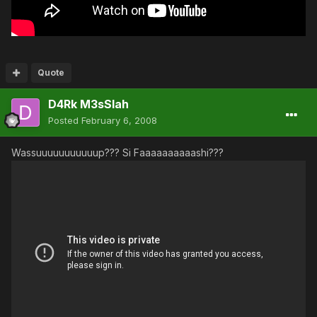
Quote
D4Rk M3sSIah
Posted
February 6, 2008
Wassuuuuuuuuuuup??? Si Faaaaaaaaaashi???