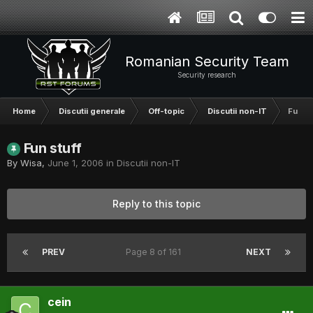
Romanian Security Team
Security research
Home
Discutii generale
Off-topic
Discutii non-IT
Fun st
Fun stuff
By
Wisa
,
June 1, 2006
in
Discutii non-IT
Reply to this topic
PREV
Page 8 of 161
NEXT
cein