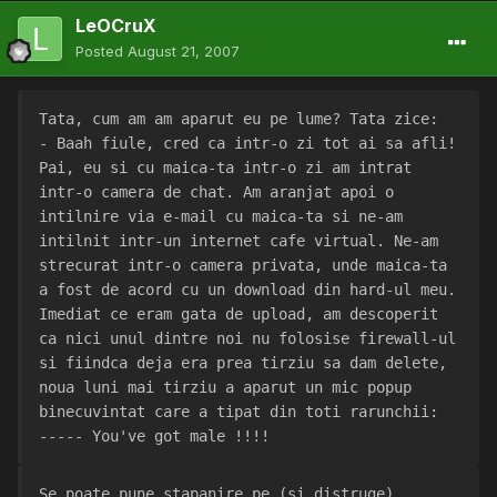
LeOCruX
Posted
August 21, 2007
Tata, cum am am aparut eu pe lume? Tata zice:
- Baah fiule, cred ca intr-o zi tot ai sa afli! 
Pai, eu si cu maica-ta intr-o zi am intrat 
intr-o camera de chat. Am aranjat apoi o 
intilnire via e-mail cu maica-ta si ne-am 
intilnit intr-un internet cafe virtual. Ne-am 
strecurat intr-o camera privata, unde maica-ta 
a fost de acord cu un download din hard-ul meu. 
Imediat ce eram gata de upload, am descoperit 
ca nici unul dintre noi nu folosise firewall-ul 
si fiindca deja era prea tirziu sa dam delete, 
noua luni mai tirziu a aparut un mic popup 
binecuvintat care a tipat din toti rarunchii:
----- You've got male !!!!
Se poate pune stapanire pe (si distruge) 