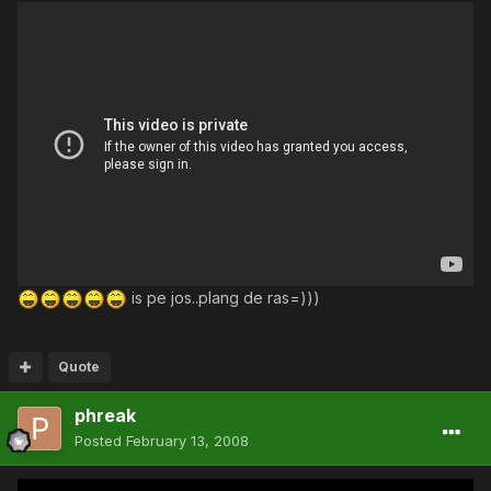
is pe jos..plang de ras=)))
Quote
phreak
Posted
February 13, 2008