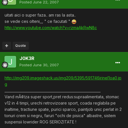
Posted
June 22, 2007
uitati aici o super faza.. am ras la asta..
se vede ces olteni,,, " ce facutati "
http://www.youtube.com/watch?v=rzmaAkRwN8c
Quote
J0K3R
Posted
June 30, 2007
http://img209.imageshack.us/img209/5395/591746irinel1oa0.jp
g
________________________________________________________
Vand mÃ¢tza super sport,pret redus:supraalimentata, stomac
v12 in 4 timpi, urechi retrovizoare sport, coada reglabila pe
inaltime, tractiune spate, purici sparco, paintjob unic perlat in 2
tonuri crem si negru, faruri "ochi de pisica" albastre, sistem
suspensii lowrider ROG SERIOZITATE !