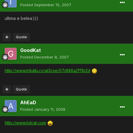
Posted
September 15, 2007
ultima e belea:)))
Quote
GoodKat
Posted
December 8, 2007
http://www.trilulilu.ro/al3cse/07df46a2f11b2d
Quote
AhEaD
Posted
January 11, 2008
http://www.lolcat.com