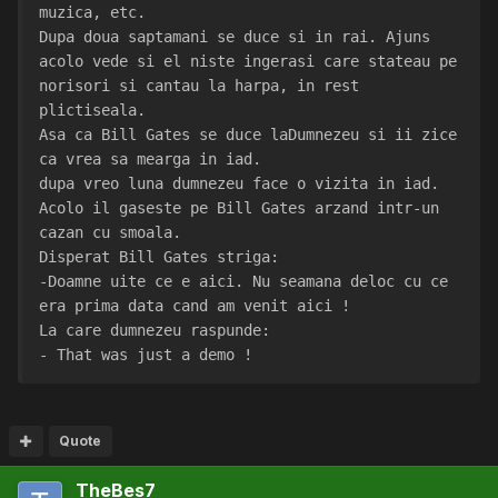
muzica, etc.
Dupa doua saptamani se duce si in rai. Ajuns 
acolo vede si el niste ingerasi care stateau pe 
norisori si cantau la harpa, in rest 
plictiseala.
Asa ca Bill Gates se duce laDumnezeu si ii zice 
ca vrea sa mearga in iad.
dupa vreo luna dumnezeu face o vizita in iad. 
Acolo il gaseste pe Bill Gates arzand intr-un 
cazan cu smoala.
Disperat Bill Gates striga:
-Doamne uite ce e aici. Nu seamana deloc cu ce 
era prima data cand am venit aici !
La care dumnezeu raspunde:
- That was just a demo !
Quote
TheBes7