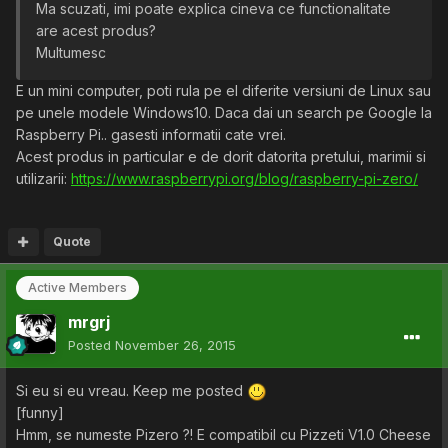
Ma scuzati, imi poate explica cineva ce functionalitate
are acest produs?
Multumesc
E un mini computer, poti rula pe el diferite versiuni de Linux sau
pe unele modele Windows10. Daca dai un search pe Google la
Raspberry Pi.. gasesti informatii cate vrei.
Acest produs in particular e de dorit datorita pretului, marimii si
utilizarii:
https://www.raspberrypi.org/blog/raspberry-pi-zero/
Quote
Active Members
mrgrj
Posted
November 26, 2015
Si eu si eu vreau. Keep me posted
[funny]
Hmm, se numeste Pizero ?! E compatibil cu Pizzeti V1.0 Cheese