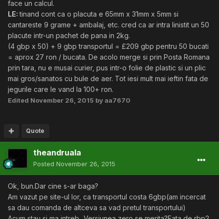
face un calcul.
LE:
tinand cont ca o placuta e 65mm x 31mm x 5mm si
cantareste 9 grame + ambalaj, etc. cred ca ar intra linistit un 50
placute intr-un pachet de pana in 2kg.
(4 gbp x 50) + 9 gbp transportul = £209 gbp pentru 50 bucati
= aprox 27 ron / bucata. De acolo merge si prin Posta Romana
prin tara, nu e musai curier, pus intr-o folie de plastic si un plic
mai gros/sanatos cu bule de aer. Tot iesi mult mai ieftin fata de
jegurile care le vand la 100+ ron.
Edited
November 26, 2015
by aa7670
Quote
theandruala
Posted
November 26, 2015
Ok, bun.Dar cine s-ar baga?
Am vazut pe site-ul lor, ca transportul costa 6gbp(am incercat
sa dau comanda de altceva sa vad pretul transportului)
Acum stau si ma intreb...Versiunea zero se merita?Fata de rbp2,