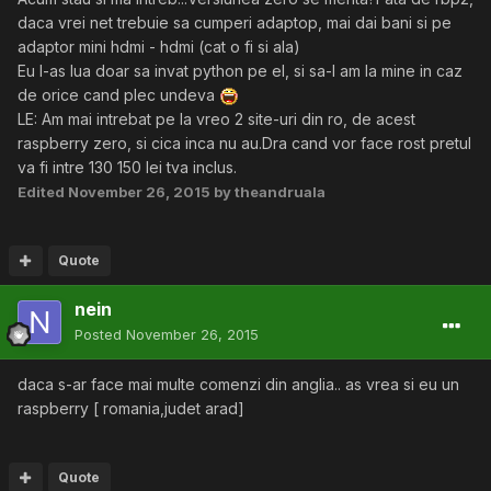
daca vrei net trebuie sa cumperi adaptop, mai dai bani si pe
adaptor mini hdmi - hdmi (cat o fi si ala)
Eu l-as lua doar sa invat python pe el, si sa-l am la mine in caz
de orice cand plec undeva
LE: Am mai intrebat pe la vreo 2 site-uri din ro, de acest
raspberry zero, si cica inca nu au.Dra cand vor face rost pretul
va fi intre 130 150 lei tva inclus.
Edited
November 26, 2015
by theandruala
Quote
nein
Posted
November 26, 2015
daca s-ar face mai multe comenzi din anglia.. as vrea si eu un
raspberry [ romania,judet arad]
Quote