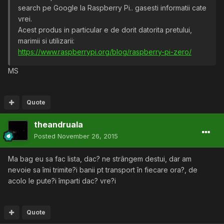
search pe Google la Raspberry Pi.. gasesti informatii cate
vrei.
Acest produs in particular e de dorit datorita pretului,
marimii si utilizarii:
https://www.raspberrypi.org/blog/raspberry-pi-zero/
MS
Quote
theandruala
Posted
November 26, 2015
Ma bag eu sa fac lista, dac? ne strângem destui, dar am
nevoie sa îmi trimite?i banii pt transport în fiecare ora?, de
acolo le pute?i împarti dac? vre?i
Quote