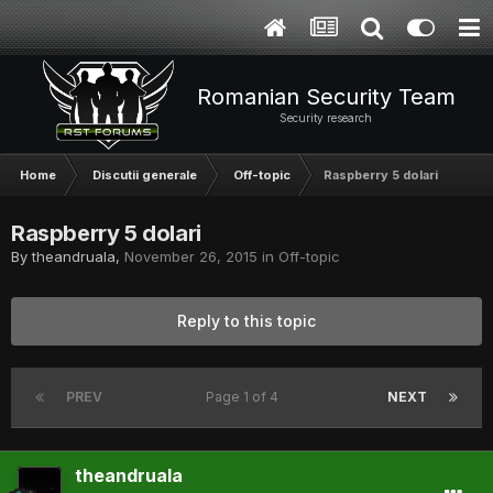
Romanian Security Team
Security research
Home
Discutii generale
Off-topic
Raspberry 5 dolari
Raspberry 5 dolari
By
theandruala
,
November 26, 2015
in
Off-topic
Reply to this topic
PREV
Page 1 of 4
NEXT
theandruala