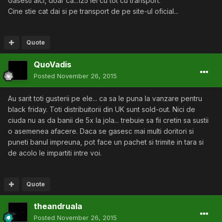
Gasesti aici, doar ca...125 lei cu tot cu transport.
Cine stie cat dai si pe transport de pe site-ul oficial...
Quote
QuoVadis
Posted
November 26, 2015
Au sarit toti gusterii pe ele... ca sa le puna la vanzare pentru
black friday. Toti distribuitorii din UK sunt sold-out. Nici de
ciuda nu as da banii de 5x la jola... trebuie sa fii cretin sa sustii
o asemenea afacere. Daca se gasesc mai multi doritori si
puneti banul impreuna, pot face un pachet si trimite in tara si
de acolo le impartiti intre voi.
Quote
theandruala
Posted
November 26, 2015