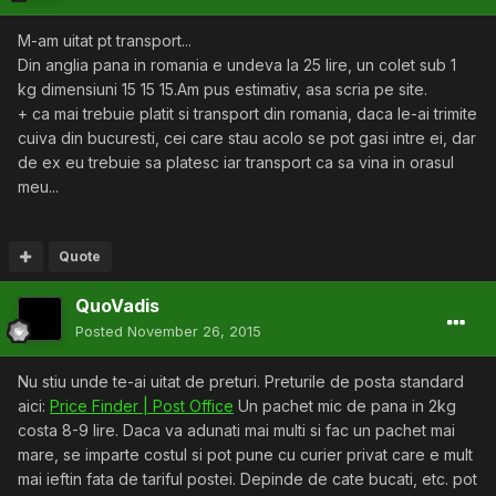
M-am uitat pt transport...
Din anglia pana in romania e undeva la 25 lire, un colet sub 1
kg dimensiuni 15 15 15.Am pus estimativ, asa scria pe site.
+ ca mai trebuie platit si transport din romania, daca le-ai trimite
cuiva din bucuresti, cei care stau acolo se pot gasi intre ei, dar
de ex eu trebuie sa platesc iar transport ca sa vina in orasul
meu...
Quote
QuoVadis
Posted
November 26, 2015
Nu stiu unde te-ai uitat de preturi. Preturile de posta standard
aici:
Price Finder | Post Office
Un pachet mic de pana in 2kg
costa 8-9 lire. Daca va adunati mai multi si fac un pachet mai
mare, se imparte costul si pot pune cu curier privat care e mult
mai ieftin fata de tariful postei. Depinde de cate bucati, etc. pot