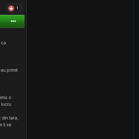
1
 ca
au primit
imis o
 lucru
 din tara,
 li se