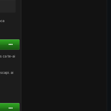
aca
s ca te-ai
scapi. ai