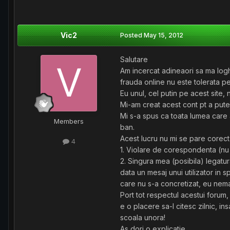
Vic2
Posted
May 15, 2012
Salutare
Am incercat adineaori sa ma logh
frauda online nu este tolerata pe
Eu unul, cel putin pe acest site,
Mi-am creat acest cont pt a putea
Mi s-a spus ca toata lumea care 
Members
ban.
Acest lucru nu mi se pare corect
4
1. Violare de corespondenta (n
2. Singura mea (posibila) legatur
data un mesaj unui utilizator in
care nu s-a concretizat, eu ne
Port tot respectul acestui forum,
e o placere sa-l citesc zilnic, i
scoala unora!
As dori o explicatie.