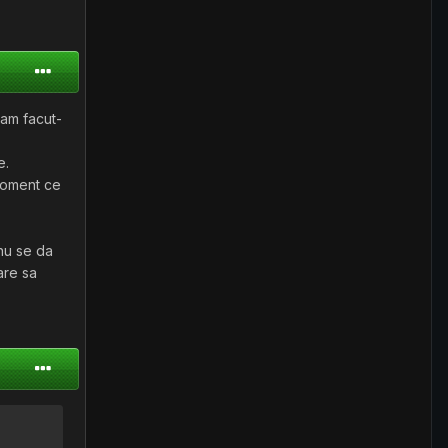
 am facut-
e.
moment ce
 nu se da
are sa