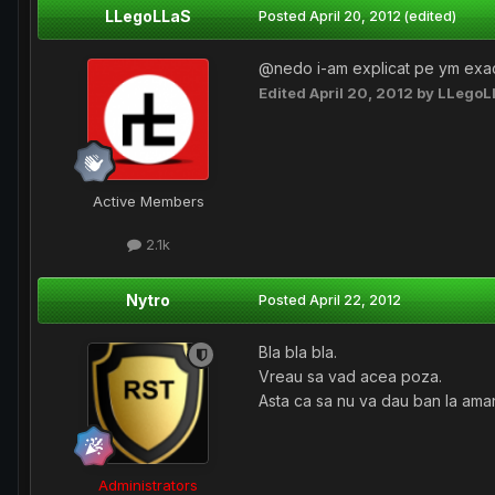
LLegoLLaS
Posted
April 20, 2012
(edited)
@nedo i-am explicat pe ym exact 
Edited
April 20, 2012
by LLegoL
Active Members
2.1k
Nytro
Posted
April 22, 2012
Bla bla bla.
Vreau sa vad acea poza.
Asta ca sa nu va dau ban la ama
Administrators