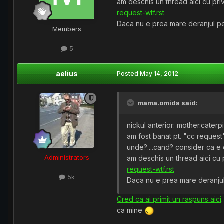
am deschis un thread aici cu priv
request-wtf.rst
Daca nu e prea mare deranjul pen
Members
5
aelius
Posted
May 14, 2012
mama.omida said:
nickul anterior: mother.caterpi
am fost banat pt. "cc request
unde?....cand? consider ca e
Administrators
am deschis un thread aici cu p
request-wtf.rst
5k
Daca nu e prea mare deranjul 
Cred ca ai primit un raspuns aici
ca mine