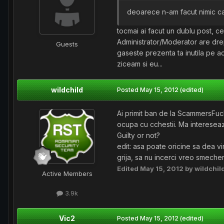
deoarece n-am facut nimic care
tocmai ai facut un dublu post, c
Administrator/Moderator are drep
Guests
gaseste prezenta ta inutila pe a
ziceam si eu...
wildchild
Posted
May 15, 2012
(edited)
Ai primit ban de la ScammersFuck
ocupa cu cchestii. Ma intereseaz
Guilty or not?
edit: asa poate oricine sa dea vin
grija, sa nu incerci vreo smecher
Edited
May 15, 2012
by wildchil
Active Members
3.9k
Vic2
Posted
May 15, 2012
(edited)