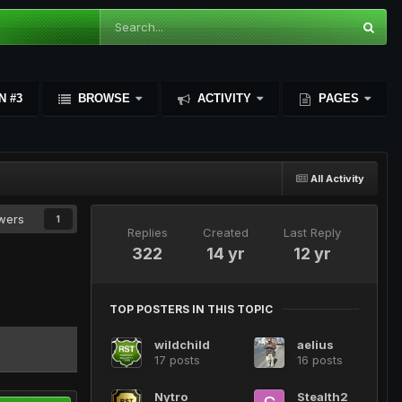
N #3
BROWSE
ACTIVITY
PAGES
All Activity
owers
1
Replies
Created
Last Reply
322
14 yr
12 yr
TOP POSTERS IN THIS TOPIC
wildchild
aelius
17 posts
16 posts
Nytro
Stealth2