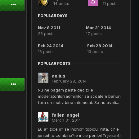
14 posts
11 posts
POPULAR DAYS
e
Nov 8 2011
Mar 31 2014
25 posts
17 posts
Feb 24 2014
Feb 28 2014
16 posts
13 posts
POPULAR POSTS
aelius
February 28, 2014
Nu ne bagam peste deciziile
moderatorilor/adminilor sa scoatem banuri
fara un motiv bine intemeiat. Sa nu aveti...
fallen_angel
March 31, 2014
Eu a? zice s? se închid? topicul ?sta, c? e
jenibil( o combina?ie între penibil ?i jenant).