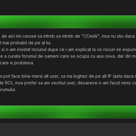
 de aici imi ceruse sa intreb sa intreb de "CCestii", insa nu stiu daca
 mai probabil de pe al lui.
i n-am insistat niciunul dupa ce i-am explicat la ce riscuri se expun
 de a curata forumul de oameni care se ocupa cu asa ceva, dar din 
 care e problema.
mi pot face bine-mersi alt user, sa ma loghez de pe alt IP (asta daca
P de RO), insa prefer sa am vechiul user, deoarece n-am facut nimic c
orumului.