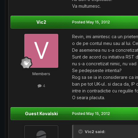
Va multumesc.
Vic2
Posted
May 15, 2012
Revin, imi amintesc ca un prieten
o de pe contul meu sau al lui. Cel
De asemenea nu s-a concretizat s
Sunt de acord cu initiativa RST
nu s-a concretizat nimic, nu vad
Se pedepseste intentia?
Members
Rog sa se ia in considerare ca i
ban pe tot UK-ul.. si daca da, I
4
intre in contradictie cu regulile f
O seara placuta.
Guest Kovalski
Posted
May 15, 2012
Vic2 said: