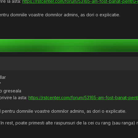
ire la asta:
https://rstcenter.com/forum/53165-am-fost-banat-pentru-
tru domniile voastre domnilor admins, as dori o explicatie.
llar
"
 o greseala
rivire la asta:
https://rstcenter.com/forum/53165-am-fost-banat-pent
pentru domniile voastre domnilor admins, as dori o explicatie.
. In rest, poate primesti alte raspunsuri de la cei cu rang (sau ranga)