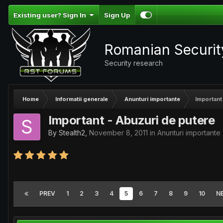
Existing user? Sign In
Sign Up
Romanian Securi
Security research
Home
Informatii generale
Anunturi importante
Important
Important - Abuzuri de putere
By
Stealth2
,
November 8, 2011
in
Anunturi importante
PREV
1
2
3
4
5
6
7
8
9
10
N