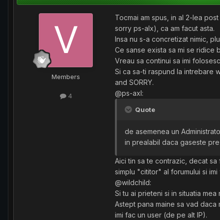
Tocmai am spus, in al 2-lea post
sorry ps-alx), ca am facut asta.
Insa nu s-a concretizat nimic, p
Ce sanse exista sa mi se ridice 
Vreau sa continui sa imi foloses
Si ca sa-ti raspund la intrebare w
Members
and SORRY.
@ps-axl:
4
Quote
de asemenea un Administrator
in prealabil daca gaseste prez
Aici tin sa te contrazic, decat s
simplu "cititor" al forumului si i
@wildchild:
Si tu ai prieteni si in situatia m
Astept pana maine sa vad daca mi 
imi fac un user (de pe alt IP).