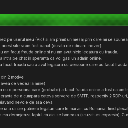
ez pe userul meu (Vic) si am primit un mesaj prin care mi se spunea
 acest site si am fost banat (durata de ridicare: never).
 nu am facut frauda online si nu am avut nicio legatura cu frauda.
 intra pe chat in speranta ca voi gasi un admin online.
a facut frauda sau a avut legatura cu persoane care au facut frauda 
 din 2 motive:
u avea ce vedea la mine)
a cu o persoana care (probabil) a facut frauda online a fost ca am tr
 speranta de a cumpara cateva servere de SMTP, respectiv 2 RDP-uri,
maiavand nevoie de asa ceva.
 e una dintre putinele legaturi care le mai am cu Romania, fiind plecat
nsa ma deranjeaza faptul ca aici se baneaza (scuzati-mi expresia): Cum