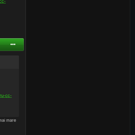
cc-
ru-cc-
 mai mare