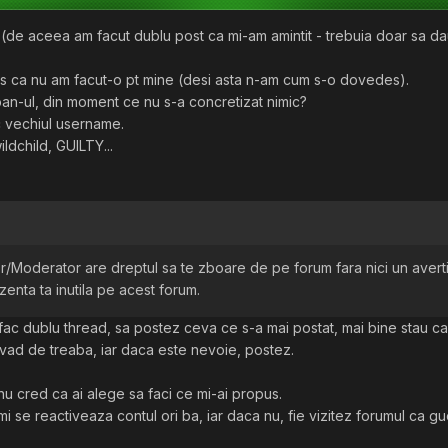
 (de aceea am facut dublu post ca mi-am amintit - trebuia doar sa da
lus ca nu am facut-o pt mine (desi asta n-am cum s-o dovedes).
ban-ul, din moment ce nu s-a concretizat nimic?
c vechiul username.
ildchild, GUILTY...
/Moderator are dreptul sa te zboare de pe forum fara nici un avert
enta ta inutila pe acest forum.
a fac dublu thread, sa postez ceva ce s-a mai postat, mai bine stau c
mi vad de treaba, iar daca este nevoie, postez.
ea nu cred ca ai alege sa faci ce mi-ai propus.
se reactiveaza contul ori ba, iar daca nu, fie vizitez forumul ca gue