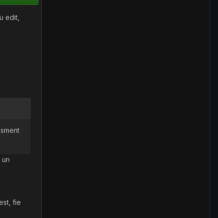
u edit,
isment
a un
st, fie