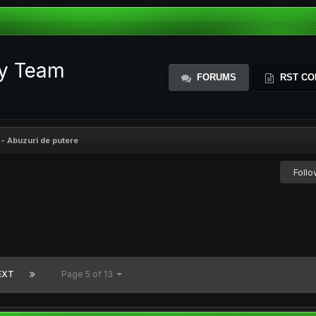
ty Team
FORUMS
RST CO
 - Abuzuri de putere
Foll
EXT
Page 5 of 13