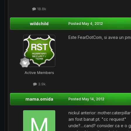
18.8k
wildchild
Posted
May 4, 2012
Este FearDotCom, si avea un pm
Active Members
3.9k
mama.omida
Posted
May 14, 2012
nickul anterior: mother.caterpillar
am fost banat pt. "cc request"
unde?....cand? consider ca e o 