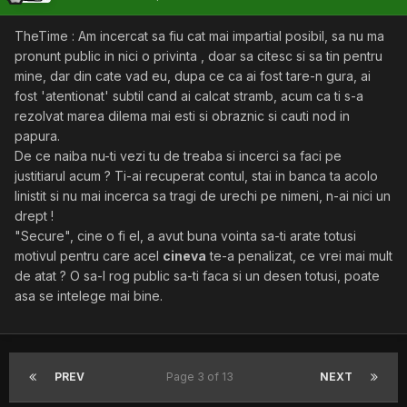
TheTime : Am incercat sa fiu cat mai impartial posibil, sa nu ma
pronunt public in nici o privinta , doar sa citesc si sa tin pentru
mine, dar din cate vad eu, dupa ce ca ai fost tare-n gura, ai
fost 'atentionat' subtil cand ai calcat stramb, acum ca ti s-a
rezolvat marea dilema mai esti si obraznic si cauti nod in
papura.
De ce naiba nu-ti vezi tu de treaba si incerci sa faci pe
justitiarul acum ? Ti-ai recuperat contul, stai in banca ta acolo
linistit si nu mai incerca sa tragi de urechi pe nimeni, n-ai nici un
drept !
"Secure", cine o fi el, a avut buna vointa sa-ti arate totusi
motivul pentru care acel
cineva
te-a penalizat, ce vrei mai mult
de atat ? O sa-l rog public sa-ti faca si un desen totusi, poate
asa se intelege mai bine.
PREV
Page 3 of 13
NEXT