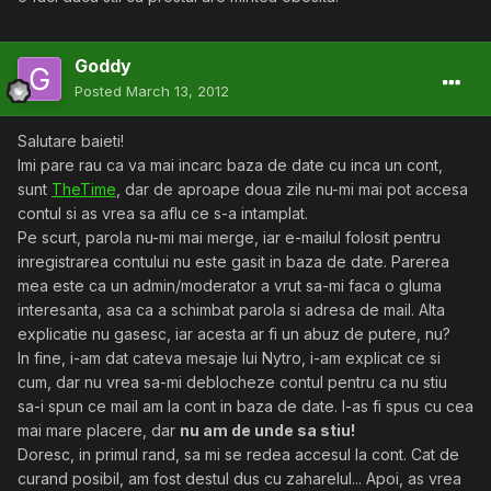
Goddy
Posted
March 13, 2012
Salutare baieti!
Imi pare rau ca va mai incarc baza de date cu inca un cont,
sunt
TheTime
, dar de aproape doua zile nu-mi mai pot accesa
contul si as vrea sa aflu ce s-a intamplat.
Pe scurt, parola nu-mi mai merge, iar e-mailul folosit pentru
inregistrarea contului nu este gasit in baza de date. Parerea
mea este ca un admin/moderator a vrut sa-mi faca o gluma
interesanta, asa ca a schimbat parola si adresa de mail. Alta
explicatie nu gasesc, iar acesta ar fi un abuz de putere, nu?
In fine, i-am dat cateva mesaje lui Nytro, i-am explicat ce si
cum, dar nu vrea sa-mi deblocheze contul pentru ca nu stiu
sa-i spun ce mail am la cont in baza de date. I-as fi spus cu cea
mai mare placere, dar
nu am de unde sa stiu!
Doresc, in primul rand, sa mi se redea accesul la cont. Cat de
curand posibil, am fost destul dus cu zaharelul... Apoi, as vrea