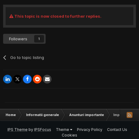
This topic is now closed to further replies.
Followers
1
Go to topic listing
Home
Informatii generale
Anunturi importante
Important - Ab
IPS Theme
by
IPSFocus
Theme
Privacy Policy
Contact Us
Cookies