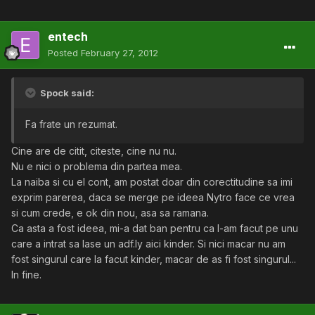
entech
Posted
February 27, 2012
Spock said:
Fa frate un rezumat.
Cine are de citit, citeste, cine nu nu.
Nu e nici o problema din partea mea.
La naiba si cu el cont, am postat doar din corectitudine sa imi
exprim parerea, daca se merge pe ideea Nytro face ce vrea
si cum crede, e ok din nou, asa sa ramana.
Ca asta a fost ideea, mi-a dat ban pentru ca l-am facut pe unu
care a intrat sa lase un adf.ly aici kinder. Si nici macar nu am
fost singurul care la facut kinder, macar de as fi fost singurul...
In fine.