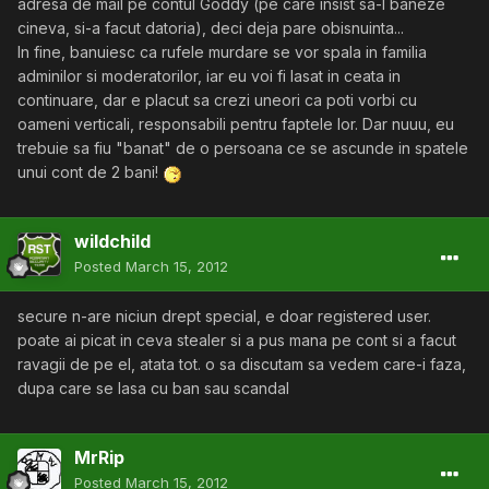
adresa de mail pe contul Goddy (pe care insist sa-l baneze
cineva, si-a facut datoria), deci deja pare obisnuinta...
In fine, banuiesc ca rufele murdare se vor spala in familia
adminilor si moderatorilor, iar eu voi fi lasat in ceata in
continuare, dar e placut sa crezi uneori ca poti vorbi cu
oameni verticali, responsabili pentru faptele lor. Dar nuuu, eu
trebuie sa fiu "banat" de o persoana ce se ascunde in spatele
unui cont de 2 bani!
wildchild
Posted
March 15, 2012
secure n-are niciun drept special, e doar registered user.
poate ai picat in ceva stealer si a pus mana pe cont si a facut
ravagii de pe el, atata tot. o sa discutam sa vedem care-i faza,
dupa care se lasa cu ban sau scandal
MrRip
Posted
March 15, 2012