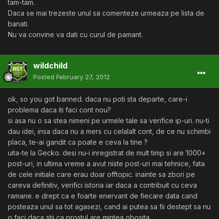
tam-tam.
Daca se mai trezeste unul sa comenteze urmeaza pe lista de
banati.
Nu va convine va dati cu curul de pamant.
wildchild
Posted
February 27, 2012
ok, so you got banned. daca nu poti sta departe, care-i
problema daca iti faci cont nou?
si asa nu o sa stea nimeni pe urmele tale sa verifice ip-uri. nu-ti
dau idei, insa daca nu a mers cu celalalt cont, de ce nu schimbi
placa, te-ai gandit ca poate e ceva la tine ?
uita-te la Gecko. desi nu-i inregistrat de mult timp si are 1000+
post-uri, in ultima vreme a avut niste post-uri mai tehnice, fata
de cele initiale care erau doar offtopic. inainte sa zbori pe
careva definitiv, verifici istoria iar daca a contribuit cu ceva
ramane. e drept ca e foarte enervant de fiecare data cand
posteaza unul sa tot agasezi, cand ai putea sa fii destept sa nu
o faci daca stii ca prostul are mintea obosita.