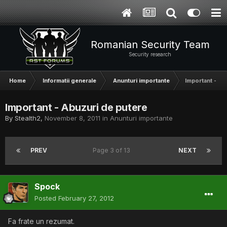
Romanian Security Team
Security research
Home
Informatii generale
Anunturi importante
Important - Ab
Important - Abuzuri de putere
By
Stealth2
,
November 8, 2011
in
Anunturi importante
PREV
Page 3 of 13
NEXT
Spock
Posted
February 27, 2012
Fa frate un rezumat.