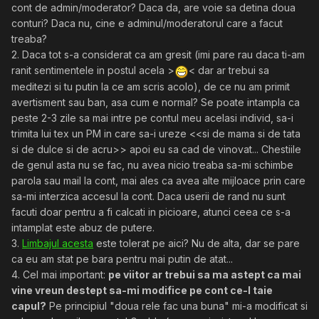
cont de admin/moderator? Daca da, are voie sa detina doua
conturi? Daca nu, cine e adminul/moderatorul care a facut
treaba?
2. Daca tot s-a considerat ca am gresit (imi pare rau daca ti-am
ranit sentimentele in postul acela >
< dar ar trebui sa
meditezi si tu putin la ce am scris acolo), de ce nu am primit
avertisment sau ban, asa cum e normal? Se poate intampla ca
peste 2-3 zile sa mai intre pe contul meu acelasi individ, sa-i
trimita lui tex un PM in care sa-i ureze <<si de mama si de tata
si de dulce si de acru>> apoi eu sa cad de vinovat... Chestiile
de genul asta nu se fac, nu avea nicio treaba sa-mi schimbe
parola sau mail la cont, mai ales ca avea alte mijloace prin care
sa-mi interzica accesul la cont. Daca userii de rand nu sunt
facuti doar pentru a fi calcati in picioare, atunci ceea ce s-a
intamplat este abuz de putere.
3.
Limbajul acesta
este tolerat pe aici? Nu de alta, dar se pare
ca eu am stat pe bara pentru mai putin de atat...
4. Cel mai important:
pe viitor ar trebui sa ma astept ca mai
vine vreun destept sa-mi modifice pe cont ce-l taie
capul?
Pe principiul "doua rele fac una buna" mi-a modificat si