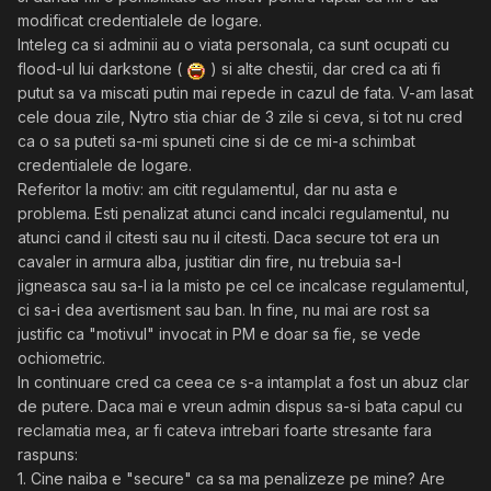
modificat credentialele de logare.
Inteleg ca si adminii au o viata personala, ca sunt ocupati cu
flood-ul lui darkstone (
) si alte chestii, dar cred ca ati fi
putut sa va miscati putin mai repede in cazul de fata. V-am lasat
cele doua zile, Nytro stia chiar de 3 zile si ceva, si tot nu cred
ca o sa puteti sa-mi spuneti cine si de ce mi-a schimbat
credentialele de logare.
Referitor la motiv: am citit regulamentul, dar nu asta e
problema. Esti penalizat atunci cand incalci regulamentul, nu
atunci cand il citesti sau nu il citesti. Daca secure tot era un
cavaler in armura alba, justitiar din fire, nu trebuia sa-l
jigneasca sau sa-l ia la misto pe cel ce incalcase regulamentul,
ci sa-i dea avertisment sau ban. In fine, nu mai are rost sa
justific ca "motivul" invocat in PM e doar sa fie, se vede
ochiometric.
In continuare cred ca ceea ce s-a intamplat a fost un abuz clar
de putere. Daca mai e vreun admin dispus sa-si bata capul cu
reclamatia mea, ar fi cateva intrebari foarte stresante fara
raspuns:
1. Cine naiba e "secure" ca sa ma penalizeze pe mine? Are