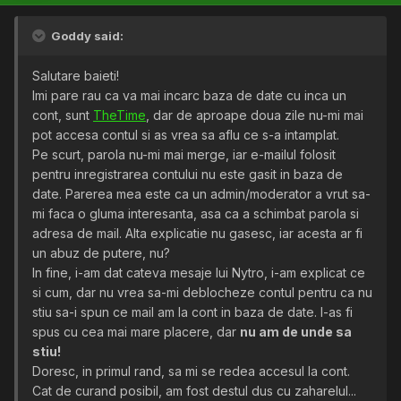
Goddy said:
Salutare baieti!
Imi pare rau ca va mai incarc baza de date cu inca un
cont, sunt
TheTime
, dar de aproape doua zile nu-mi mai
pot accesa contul si as vrea sa aflu ce s-a intamplat.
Pe scurt, parola nu-mi mai merge, iar e-mailul folosit
pentru inregistrarea contului nu este gasit in baza de
date. Parerea mea este ca un admin/moderator a vrut sa-
mi faca o gluma interesanta, asa ca a schimbat parola si
adresa de mail. Alta explicatie nu gasesc, iar acesta ar fi
un abuz de putere, nu?
In fine, i-am dat cateva mesaje lui Nytro, i-am explicat ce
si cum, dar nu vrea sa-mi deblocheze contul pentru ca nu
stiu sa-i spun ce mail am la cont in baza de date. I-as fi
spus cu cea mai mare placere, dar
nu am de unde sa
stiu!
Doresc, in primul rand, sa mi se redea accesul la cont.
Cat de curand posibil, am fost destul dus cu zaharelul...