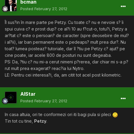
bcman
Posted
February 27, 2012
Îl sus?in în mare parte pe Petzy. Cu toate c? nu e nevoie s? îi
spui cuiva c? e prost dup? ce al?i 10 au f?cut-o, totu?i, Petzy a
ar?tat c? este o persoan? de caracter (spre deosebire de mul?
i al?ii), iar ban permanent este o pedeaps? mult prea dur?. Nu
toat? lumea posteaz? tutoriale, dar îl ?tiu pe Petzy c? ajut? pe
cine poate, iar acele 800 de posturi nu sunt degeaba.
PS: Da, ?tiu c? nu mi-a cerut nimeni p?rerea, dar chiar mi s-a p?
rut mult prea exagerat? reac?ia lui Nytro.
LE: Pentru cei interesa?i, da, am citit tot acel post kilometric.
AlStar
Posted
February 27, 2012
In casa altuia, ori te conformezi ori iti bagi pula si pleci
Tin tot cu tine,
Petzy
.