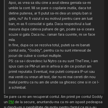
Apoi, as vrea sa stiu cine a avut ideea geniala sa-mi
umble la cont. Mi se pare o copilarie inutila, daca tot
detine puterea, ar fi putut sa-mi dea un simplu ban si
gata, nu? As fi vazut si eu motivul pentru care am luat
ban, m-as fi consolat si gata. Daca respectivul a luat
masura dupa cateva pahare de gin, poate sa-si ceara
scuze si gata. Daca nu... raman fara cuvinte, mi se face
mila.
In fine, dupa ce se rezolva totul, puteti sa-mi banati
contul asta, "Goddy", pentru ca nu sunt interesat de
jocuri de culise si conturi multiple.
PS: ca sa-i dovedesc lui Nytro ca eu sunt TheTime, i-am
spus cam ce PM-uri am in arhiva si din ce posturi am
primit reputatia. Eventual, mai puteti compara IP-uri sau
mai veniti cu vreun alt test, dar nu-mi mai cereti din nou
mailul pentru ca nu am de unde sa ghicesc cine si in ce l-
a schimbat.
Se pare ca mi-am recuperat contul. Am primit pe contul Goddy
un
PM
de la secure, anuntandu-ma ca mi-am ispasit pedeapsa
si dandu-mi o penibilitate de motiv pentru faptul ca mi s-au