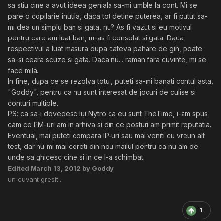
sa stiu cine a avut ideea geniala sa-mi umble la cont. Mi se
pare o copilarie inutila, daca tot detine puterea, ar fi putut sa-
mi dea un simplu ban si gata, nu? As fi vazut si eu motivul
pentru care am luat ban, m-as fi consolat si gata. Daca
respectivul a luat masura dupa cateva pahare de gin, poate
sa-si ceara scuze si gata. Daca nu... raman fara cuvinte, mi se
face mila.
In fine, dupa ce se rezolva totul, puteti sa-mi banati contul asta,
"Goddy", pentru ca nu sunt interesat de jocuri de culise si
conturi multiple.
PS: ca sa-i dovedesc lui Nytro ca eu sunt TheTime, i-am spus
cam ce PM-uri am in arhiva si din ce posturi am primit reputatia.
Eventual, mai puteti compara IP-uri sau mai veniti cu vreun alt
test, dar nu-mi mai cereti din nou mailul pentru ca nu am de
unde sa ghicesc cine si in ce l-a schimbat.
Edited
March 13, 2012
by Goddy
un cuvant gresit...
1