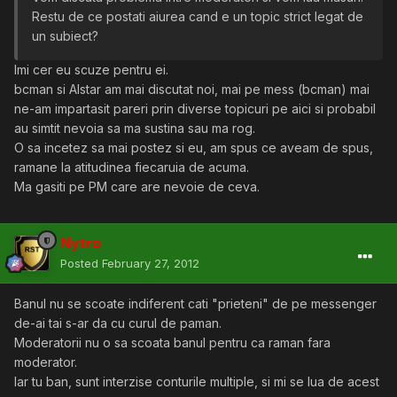
Restu de ce postati aiurea cand e un topic strict legat de
un subiect?
Imi cer eu scuze pentru ei.
bcman si Alstar am mai discutat noi, mai pe mess (bcman) mai
ne-am impartasit pareri prin diverse topicuri pe aici si probabil
au simtit nevoia sa ma sustina sau ma rog.
O sa incetez sa mai postez si eu, am spus ce aveam de spus,
ramane la atitudinea fiecaruia de acuma.
Ma gasiti pe PM care are nevoie de ceva.
Nytro
Posted
February 27, 2012
Banul nu se scoate indiferent cati "prieteni" de pe messenger
de-ai tai s-ar da cu curul de paman.
Moderatorii nu o sa scoata banul pentru ca raman fara
moderator.
Iar tu ban, sunt interzise conturile multiple, si mi se lua de acest