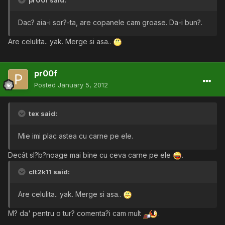
pr00f said:
Dac? aia-i sor?-ta, are copanele cam groase. Da-i bun?.
Are celulita.. yak. Merge si asa..
pr00f
Posted
January 5, 2012
tex said:
Mie imi plac astea cu carne pe ele.
Decât sl?b?noage mai bine cu ceva carne pe ele
.
clt2k11 said:
Are celulita.. yak. Merge si asa..
M? da' pentru o tur? comenta?i cam mult
.