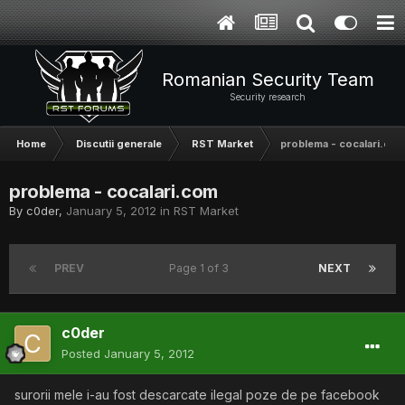
Romanian Security Team
Security research
Home
Discutii generale
RST Market
problema - cocalari.co
problema - cocalari.com
By
c0der
,
January 5, 2012
in
RST Market
PREV
Page 1 of 3
NEXT
c0der
Posted
January 5, 2012
surorii mele i-au fost descarcate ilegal poze de pe facebook