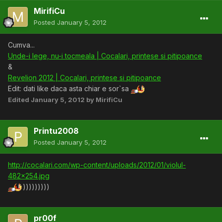
MirifiCu
Posted
January 5, 2012
Cumva...
Unde-i lege, nu-i tocmeala | Cocalari, printese si pitipoance
&
Revelion 2012 | Cocalari, printese si pitipoance
Edit: dati like daca asta chiar e sor`sa
Edited
January 5, 2012
by MirifiCu
Printu2008
Posted
January 5, 2012
http://cocalari.com/wp-content/uploads/2012/01/violul-
482x254.jpg
)))))))))
pr00f