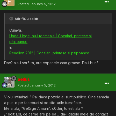
Posted
January 5, 2012
MirifiCu said:
Cumva...
Unde-i lege, nu-i tocmeala | Cocalari, printese si
pitipoance
&
Revelion 2012 | Cocalari, printese si pitipoance
Dac? aia-i sor?-ta, are copanele cam groase. Da-i bun?.
aelius
Posted
January 5, 2012
Violul intimitatii ? Pai daca pozele ei sunt publice. Cine saracia
a pus-o pe facebuci si pe site-urile tumefiate.
Ete si ala, "Ge0rge Armani". c0der, tu esti ala ?
// edit: Lol, ce carne are pe ea ... da-i datele mele de contact