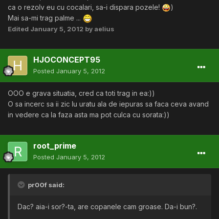
ca o rezolv eu cu cocalari, sa-i dispara pozele!
)
Mai sa-mi trag palme ...
Edited
January 5, 2012
by aelius
HJOCONCEPT95
Posted
January 5, 2012
OOO e grava situatia, cred ca toti trag in ea:))
O sa incerc sa ii zic lu uratu ala de iepuras sa faca ceva avand
in vedere ca la faza asta ma pot culca cu sorata:))
root_prime
Posted
January 5, 2012
pr00f said:
Dac? aia-i sor?-ta, are copanele cam groase. Da-i bun?.