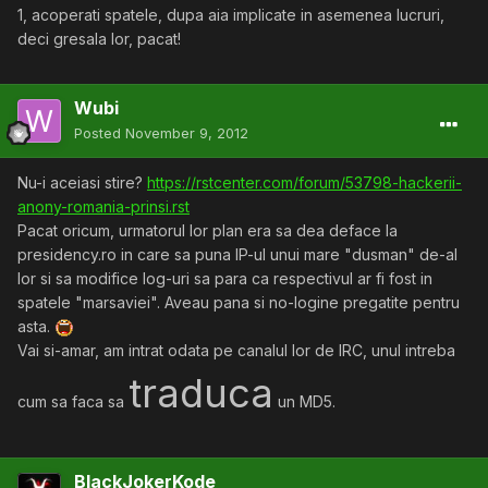
1, acoperati spatele, dupa aia implicate in asemenea lucruri,
deci gresala lor, pacat!
Wubi
Posted
November 9, 2012
Nu-i aceiasi stire?
https://rstcenter.com/forum/53798-hackerii-
anony-romania-prinsi.rst
Pacat oricum, urmatorul lor plan era sa dea deface la
presidency.ro in care sa puna IP-ul unui mare "dusman" de-al
lor si sa modifice log-uri sa para ca respectivul ar fi fost in
spatele "marsaviei". Aveau pana si no-logine pregatite pentru
asta.
Vai si-amar, am intrat odata pe canalul lor de IRC, unul intreba
traduca
cum sa faca sa
un MD5.
BlackJokerKode