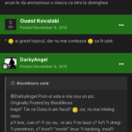
acum le da anonymous o masca ca intra la zbenghea
Guest Kovalski
Posted
November 9, 2012
^
ai gresit topicul, dar nu mai conteaza
sa fii iubit.
DarkyAngel
Posted
November 9, 2012
BlackNoxis said:
@DarkyAngel Post-ul asta e mai nou un pic.
Originally Posted by BlackNoxis
Inapt? Tie ce Dzeu ti-am facut?
Jur, nu mai inteleg
nimic
p?i bre, cum s?-?i zic eu.. vii aici ?i te lauzi c? fu?i ?i dregi
?i penetrezi, c? înve?i "noobi" linux ?i hacking, insul?i