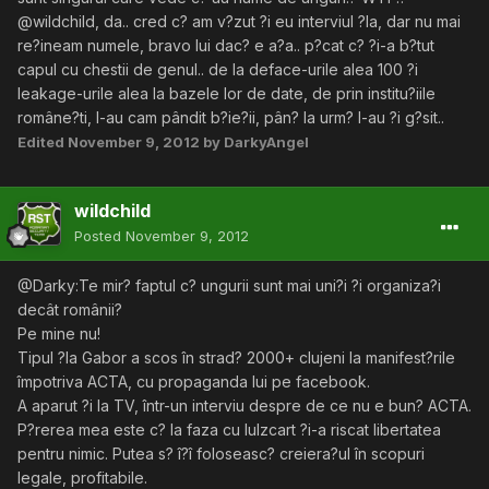
@wildchild, da.. cred c? am v?zut ?i eu interviul ?la, dar nu mai
re?ineam numele, bravo lui dac? e a?a.. p?cat c? ?i-a b?tut
capul cu chestii de genul.. de la deface-urile alea 100 ?i
leakage-urile alea la bazele lor de date, de prin institu?iile
române?ti, l-au cam pândit b?ie?ii, pân? la urm? l-au ?i g?sit..
Edited
November 9, 2012
by DarkyAngel
wildchild
Posted
November 9, 2012
@Darky:Te mir? faptul c? ungurii sunt mai uni?i ?i organiza?i
decât românii?
Pe mine nu!
Tipul ?la Gabor a scos în strad? 2000+ clujeni la manifest?rile
împotriva ACTA, cu propaganda lui pe facebook.
A aparut ?i la TV, într-un interviu despre de ce nu e bun? ACTA.
P?rerea mea este c? la faza cu lulzcart ?i-a riscat libertatea
pentru nimic. Putea s? î?î foloseasc? creiera?ul în scopuri
legale, profitabile.