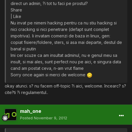
direct un admin, ?i tot tu faci pe prostul?
Share
| Like
Nu invat pe nimeni hacking pentru ca nu stiu hacking si
nici cracking si nici penetrare (defapt sunt complet
impotriva). Ii invatam comenzi de baza in linux, gen:
copiat fisiere/foldere, sters, si asa mai departe, destul de
banal si putin
Imi cer scuze ca am insultat adminul, nu e genul meu sa
insult, si mai ales, sunt perfect nou pe aici, e singura data
cand am postat ceva, n-am vrut flame
Sorry once again si merci de welcome
okay atunci. s? nu facem off-topic ?i aici, welcome. încearc? s?
cite?ti ?i regulamentul..
mah_one
Posted
November 9, 2012