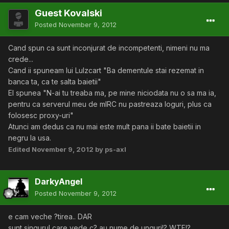
Guest Kovalski
Posted
November 9, 2012
Cand spun ca sunt inconjurat de incompetenti, nimeni nu ma
crede...
Cand ii spuneam lui Lulzcart "Ba dementule stai rezemat in
banca ta, ca te salta baietii"
El spunea "N-ai tu treaba ma, pe mine niciodata nu o sa ma ia,
pentru ca serverul meu de mIRC nu pastreaza loguri, plus ca
folosesc proxy-uri"
Atunci am dedus ca nu mai este mult pana ii bate baietii in
negru la usa.
Edited
November 9, 2012
by ps-axl
DarkyAngel
Posted
November 9, 2012
e cam veche ?tirea.. DAR
sunt singurul care vede c? au nume de unguri!? WTF!?