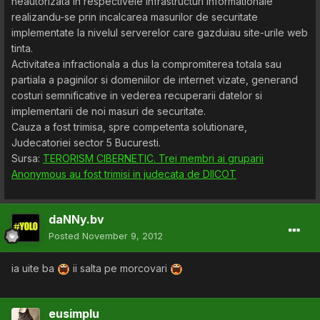
neautorizata in respectivele infrastructuri informationale
realizandu-se prin incalcarea masurilor de securitate
implementate la nivelul serverelor care gazduiau site-urile web
tinta.
Activitatea infractionala a dus la compromiterea totala sau
partiala a paginilor si domeniilor de internet vizate, generand
costuri semnificative in vederea recuperarii datelor si
implementarii de noi masuri de securitate.
Cauza a fost trimisa, spre competenta solutionare,
Judecatoriei sector 5 Bucuresti.
Sursa:
TERORISM CIBERNETIC. Trei membri ai gruparii
Anonymous au fost trimisi in judecata de DIICOT
daNNy.bv
Posted
November 9, 2012
ia uite ba
ii salta pe morcovari
eusimplu