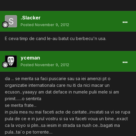
.Slacker
Posted
November 9, 2012
E ceva timp de cand le-au batut cu berbecu'n usa.
yceman
Posted
November 9, 2012
da ... se merita sa faci puscarie sau sa iei amenzi pt o
organizatie internationala care nu iti da nici macar un
ecuson...yaaayy am dat deface in numele pulii mele si am
primit.......o sentinta
se merita frate...
in pula mea nu mai faceti acte de caritate...invatati sa vi se rupa
pula de ce e in jurul vostru si sa va faceti voua un bine...exact
ca la voyo si plm...sa iesim in strada sa nush ce...bagati ma
pula...tai`o pe torrente....