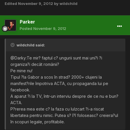
Edited
November 9, 2012
by wildchild
Parker
Posted
November 9, 2012
wildchild said:
@Darky:Te mir? faptul c? ungurii sunt mai uni?i ?i
organiza?i decât românii?
Pe mine nu!
Tipul ?la Gabor a scos în strad? 2000+ clujeni la
manifest?rile împotriva ACTA, cu propaganda lui pe
facebook.
A aparut ?i la TV, într-un interviu despre de ce nu e bun?
ACTA.
P?rerea mea este c? la faza cu lulzcart ?i-a riscat
libertatea pentru nimic. Putea s? î?î foloseasc? creiera?ul
în scopuri legale, profitabile.