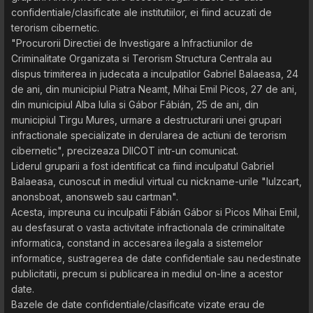
confidentiale/clasificate ale institutiilor, ei fiind acuzati de
terorism cibernetic.
"Procurorii Directiei de Investigare a Infractiunilor de
Criminalitate Organizata si Terorism Structura Centrala au
dispus trimiterea in judecata a inculpatilor Gabriel Balaeasa, 24
de ani, din municipiul Piatra Neamt, Mihai Emil Picos, 27 de ani,
din municipiul Alba Iulia si Gábor Fábián, 25 de ani, din
municipiul Tirgu Mures, urmare a destructurarii unei grupari
infractionale specializate in derularea de actiuni de terorism
cibernetic", precizeaza DIICOT intr-un comunicat.
Liderul gruparii a fost identificat ca fiind inculpatul Gabriel
Balaeasa, cunoscut in mediul virtual cu nickname-urile "lulzcart,
anonsboat, anonsweb sau cartman".
Acesta, impreuna cu inculpatii Fábián Gábor si Picos Mihai Emil,
au desfasurat o vasta activitate infractionala de criminalitate
informatica, constand in accesarea ilegala a sistemelor
informatice, sustragerea de date confidentiale sau nedestinate
publicitatii, precum si publicarea in mediul on-line a acestor
date.
Bazele de date confidentiale/clasificate vizate erau de