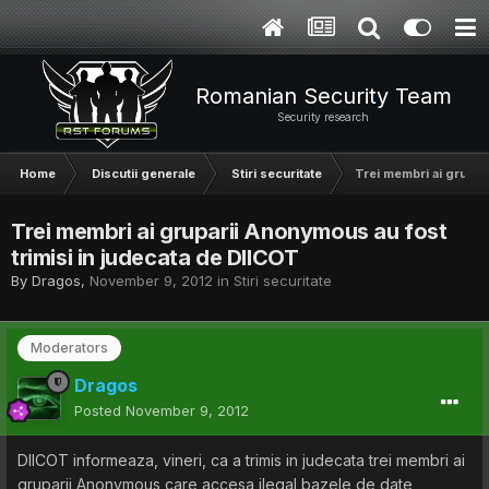
Romanian Security Team
Security research
Home
Discutii generale
Stiri securitate
Trei membri ai grupar
Trei membri ai gruparii Anonymous au fost
trimisi in judecata de DIICOT
By
Dragos
,
November 9, 2012
in
Stiri securitate
Moderators
Dragos
Posted
November 9, 2012
DIICOT informeaza, vineri, ca a trimis in judecata trei membri ai
gruparii Anonymous care accesa ilegal bazele de date