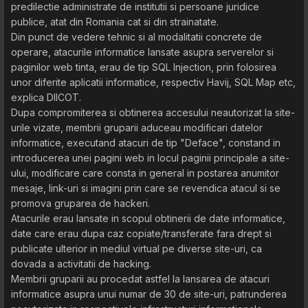
predilectie administrate de institutii si persoane juridice
publice, atat din Romania cat si din strainatate.
Din punct de vedere tehnic si al modalitatii concrete de
operare, atacurile informatice lansate asupra serverelor si
paginilor web tinta, erau de tip SQL Injection, prin folosirea
unor diferite aplicatii informatice, respectiv Havij, SQL Map etc,
explica DIICOT.
Dupa compromiterea si obtinerea accesului neautorizat la site-
urile vizate, membrii gruparii aduceau modificari datelor
informatice, executand atacuri de tip "Deface", constand in
introducerea unei pagini web in locul paginii principale a site-
ului, modificare care consta in general in postarea anumitor
mesaje, link-uri si imagini prin care se revendica atacul si se
promova gruparea de hackeri.
Atacurile erau lansate in scopul obtinerii de date informatice,
date care erau dupa caz copiate/transferate fara drept si
publicate ulterior in mediul virtual pe diverse site-uri, ca
dovada a activitatii de hacking.
Membrii gruparii au procedat astfel la lansarea de atacuri
informatice asupra unui numar de 30 de site-uri, patrunderea