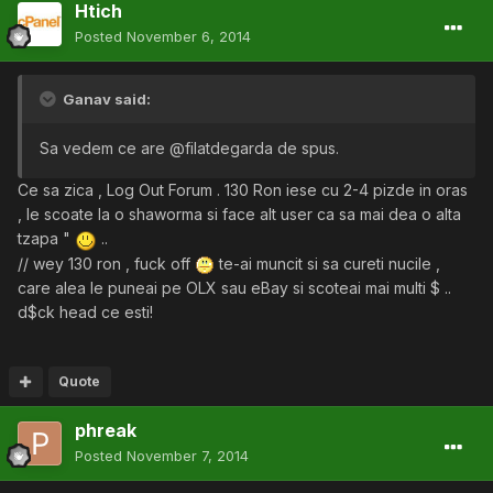
Htich
Posted
November 6, 2014
Ganav said:
Sa vedem ce are @filatdegarda de spus.
Ce sa zica , Log Out Forum . 130 Ron iese cu 2-4 pizde in oras
, le scoate la o shaworma si face alt user ca sa mai dea o alta
tzapa "
..
// wey 130 ron , fuck off
te-ai muncit si sa cureti nucile ,
care alea le puneai pe OLX sau eBay si scoteai mai multi $ ..
d$ck head ce esti!
Quote
phreak
Posted
November 7, 2014