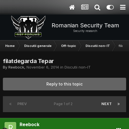
Romanian Security Team
Security research
Home
Discutii generale
Off-topic
Discutii non-IT
filatd
filatdegarda Tepar
By
Reebock
,
November 6, 2014
in
Discutii non-IT
Reply to this topic
PREV
Page 1 of 2
NEXT
Reebock