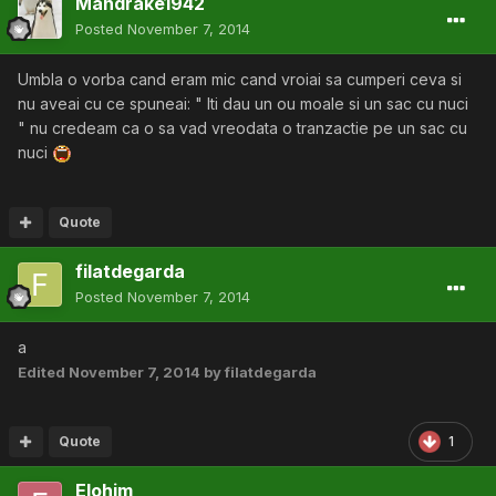
Mandrake1942
Posted
November 7, 2014
Umbla o vorba cand eram mic cand vroiai sa cumperi ceva si
nu aveai cu ce spuneai: " Iti dau un ou moale si un sac cu nuci
" nu credeam ca o sa vad vreodata o tranzactie pe un sac cu
nuci
Quote
filatdegarda
Posted
November 7, 2014
a
Edited
November 7, 2014
by filatdegarda
Quote
1
Elohim