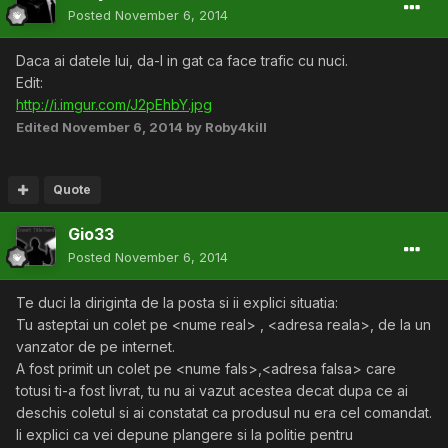
Posted
November 6, 2014
Daca ai datele lui, da-l in gat ca face trafic cu nuci.
Edit:
http://i.imgur.com/J2pEhbY.jpg
Edited
November 6, 2014
by Roby4kill
Quote
Gio33
Posted
November 6, 2014
Te duci la diriginta de la posta si ii explici situatia:
Tu asteptai un colet pe <nume real> , <adresa reala>, de la un
vanzator de pe internet.
A fost primit un colet pe <nume fals>,<adresa falsa> care
totusi ti-a fost livrat, tu nu ai vazut acestea decat dupa ce ai
deschis coletul si ai constatat ca produsul nu era cel comandat.
Ii explici ca vei depune plangere si la politie pentru