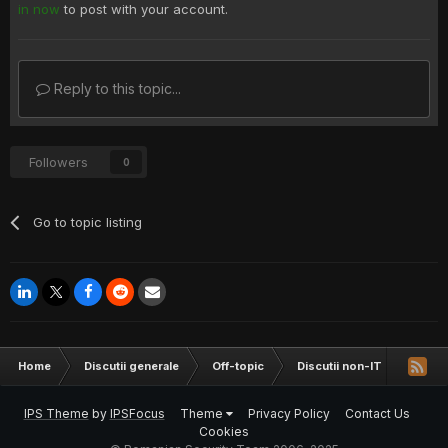
in now
to post with your account.
Reply to this topic...
Followers
0
Go to topic listing
Home
Discutii generale
Off-topic
Discutii non-IT
filatd
IPS Theme
by
IPSFocus
Theme
Privacy Policy
Contact Us
Cookies