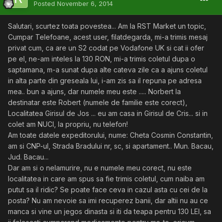
Posted
November 6, 2014
Salutari, scurtez toata povestea... Am la RST Market un topic,
Cumpar Telefoane, acest user, filatdegarda, mi-a trimis mesaj
privat cum, ca are un S2 codat pe Vodafone UK si cat ii ofer
pe el, ne-am inteles la 130 RON, mi-a trimis coletul dupa o
saptamana, m-a sunat dupa alte cateva zile ca a ajuns coletul
in alta parte din greseala lui, i-am zis sa il repuna pe adresa
mea.. bun a ajuns, dar numele meu este ..... Norbert la
destinatar este Robert (numele de familie este corect),
Localitatea Girisul de Jos ... eu am casa in Girisul de Cris... si in
colet am NUCI, la propriu, nu telefon!
Am toate datele expeditorului, nume: Cheta Cosmin Constantin,
am si CNP-ul, Strada Bradului nr, sc, si apartament.. Mun. Bacau,
Jud. Bacau...
Dar am si o nelamurire, nu e numele meu corect, nu este
localitatea in care am spus sa fie trimis coletul, cum naiba am
putut sa il ridic? Se poate face ceva in cazul asta cu cei de la
posta? Nu am nevoie sa imi recuperez banii, dar altii nu au ce
manca si vine un jegos dinasta si iti da teapa pentru 130 LEI, sa