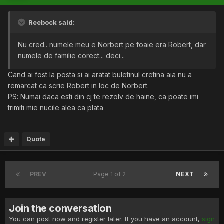
Reebock said:
Nu cred.. numele meu e Norbert pe foaie era Robert, dar
numele de familie corect... deci...
Cand ai fost la posta si ai aratat buletinul cretina aia nu a
remarcat ca scrie Robert in loc de Norbert.
PS: Numai daca esti din cj te rezolv de haine, ca poate imi
trimiti mie nucile alea ca plata
Quote
PREV
Page 1 of 2
NEXT
Join the conversation
You can post now and register later. If you have an account,
sign