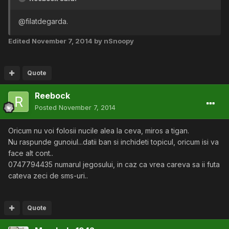
@filatdegarda.
Edited
November 7, 2014
by nSnoopy
Quote
Reebock
Posted
November 7, 2014
Oricum nu voi folosii nucile alea la ceva, miros a tigan.
Nu raspunde gunoiul...datii ban si inchideti topicul, oricum isi va
face alt cont..
0747794435 numarul jegosului, in caz ca vrea careva sa ii futa
cateva zeci de sms-uri..
Quote