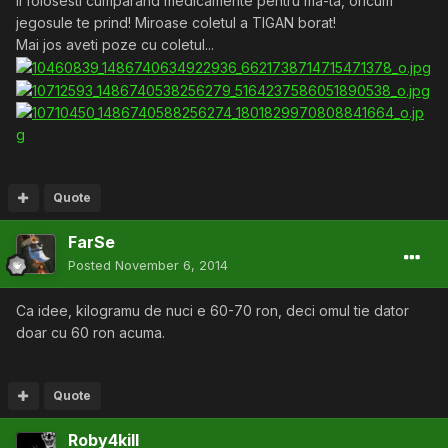
ii folosesti cumparand medicamente pentru ma-ta, oricum
jegosule te prind! Miroase coletul a TIGAN borat!
Mai jos aveti poze cu coletul...
Quote
FarSe
Posted
November 6, 2014
Ca idee, kilogramu de nuci e 60-70 ron, deci omul tie dator
doar cu 60 ron acuma.
Quote
Roby4kill