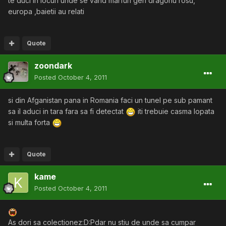
te duci in locuri unde se vand marfuri gen dragonu rosu,
europa ,baietii au relati
Quote
zoondark
Posted
October 4, 2011
si din Afganistan pana in Romania faci un tunel pe sub pamant
sa il aduci in tara fara sa fi detectat
iti trebuie casma lopata
si multa forta
Quote
kame
Posted
October 4, 2011
As dori sa colectionez:D:Pdar nu stiu de unde sa cumpar