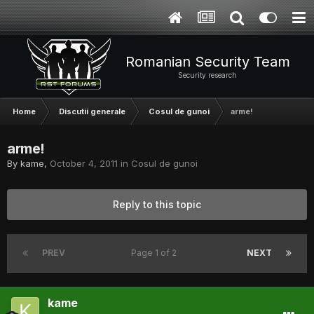
Romanian Security Team
Security research
Home
Discutii generale
Cosul de gunoi
arme!
arme!
By
kame
,
October 4, 2011
in
Cosul de gunoi
Reply to this topic
PREV
Page 1 of 2
NEXT
kame