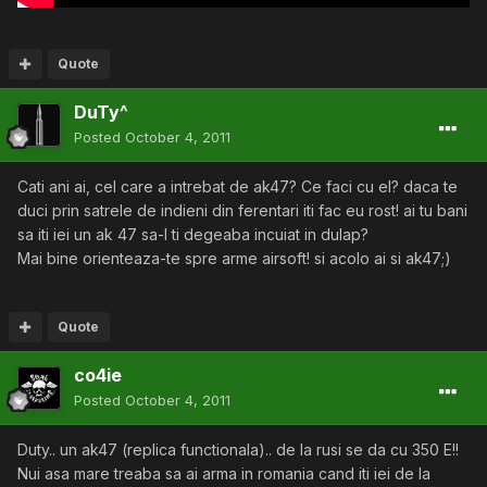
Quote
DuTy^
Posted
October 4, 2011
Cati ani ai, cel care a intrebat de ak47? Ce faci cu el? daca te
duci prin satrele de indieni din ferentari iti fac eu rost! ai tu bani
sa iti iei un ak 47 sa-l ti degeaba incuiat in dulap?
Mai bine orienteaza-te spre arme airsoft! si acolo ai si ak47;)
Quote
co4ie
Posted
October 4, 2011
Duty.. un ak47 (replica functionala).. de la rusi se da cu 350 E!!
Nui asa mare treaba sa ai arma in romania cand iti iei de la