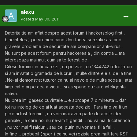
alexu
Posted
May 30, 2011
Datorita tie am aflat despre acest forum ( hackersblog first ,
bineinteles ) pe vremea cand Unu facea senzatie aratand
gravele probleme de securitate ale companiilor anti-virus .
Nu sunt pe acest forum pentru hackereala , din contra ... ma
intereseaza mai mult cum sa te feresti de .
Citesc forumul in fiecare zi , ca pe ziar , cu 1344242 refresh-uri
si am invatat o gramada de lucruri , multe dintre ele si de la tine
. Ne-ai demonstrat tuturor ca nu ai nevoie de multa scoala , atat
timp cat o ai pe cea a vietii ... si as spune eu : ai o inteligenta
nativa.
Nu prea imi gasesc cuvintele ... e aproape 7 dimineata ... dar
tot nu inteleg de ce ai luat aceasta decizie . Fara tine va fi un
pic mai trist forumul , nu vom mai avea parte de acele idei
geniale , la care noi nu ne-am fi gandit ... nu va mai fi caterinca
, nu vor mai fi raiduri , sau cel putin nu vor mai fi la fel ...
In fine ... probabil ( sper ) ca nu vei rezista prea mult fara RST