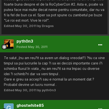
foarte buna despre el de la RoCyberCon #2. Asta e, poate va
putea face mai multe decat neme pentru comunitate, dar nu va
fi la fel de bun ca el. Sper sa pot spune cu zambetul pe buze
"Le roi est mort. Vive le roi!".
Edited
May 30, 2011
by Dragos
pyth0n3
Posted
May 30, 2011
Te salut ,(nu am reu?it sa avem un dialog vreodat?) ?tiu ca vine
timpul sa pui lucrurile la cap ?i sa iei decizii importante care i?i
schimba fluxul în viata , nu am reu?it sa ma împac cu diverse
idei ?i schimb?ri dar va veni timpul .
Oare e greu sa accep?i sau e normal la un moment dat ?
Probabil devine un lucru normal .
Edited
May 30, 2011
by pyth0n3
ghostwhite85