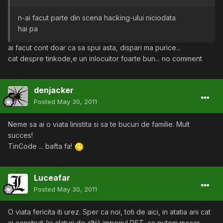
n-ai facut parte din scena hacking-ului niciodata
hai pa
ai facut cont doar ca sa spui asta, dispari ma purice...
cat despre tinkode,e un inlocuitor foarte bun... no comment
denjacker
Posted
May 30, 2011
Neme sa ai o viata linistita si sa te bucuri de familie. Mult
succes!
TinCode ... bafta fa!
Luceafar
Posted
May 30, 2011
O viata fericita iti urez. Sper ca noi, toti de aici, in atatia ani cat
ai construit (si alaturi de altii) imperiul RST, sa putem macar