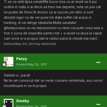
Ti se va simti lipsa omule!Ma bucur insa ca ai reusit sa-ti pui
ordine in viata si ai decis sa treci mai departe, este un pas cat
se poate de firesc.Iti doresc sa ai succes pe viitor si sunt
absolut sigur ca de vei pune tot atata suflet cat ai pus in
hacking, iti vei atinge idealurile.Multa sanatate!
@temporarius nu ne impresionezi cu nimic.cel putin omul asta a
fost o sursa de inspiratie pentru toti + a reusit sa duca la capat
cam orice si-a propus (de la raiduri pana la chestii mai mari)
Edited
May 30, 2011
by wildchild
Petzy
Posted
May 30, 2011
Salutari si ..pacat.
Nu te-am cunoscut dar se vede coloana vertebrala, acu..noroc
incontinuare in ce iti propui.
Sweby
Posted
May 30, 2011