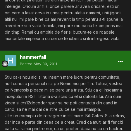
intelege. Oricum ar fi si orice parere ar avea oricare, esti un
om care a lasat ceva in urma pentru atatia oameni, unii jigodii,
altii nu. Imi pare bine ca am revenit la timp pentru a-ti spune la
revedere si o viata fericita, imi pare rau ca nu te-am prins mai
din timp. Ramai cu ambitia de fier si bucura-te de roadele
muncii tale impreuna cu cei ce te iubesc si iti intregesc viata
hammerfall
Posted
May 30, 2011
Stiu ca-s nou aici si nu insemn mare lucru pentru comunitate,
nu-l cunosc personal nici pe Neme nici pe Tin. Totusi, vestea
ca Nemessis pleaca mi se pare una trista. Stiu ca el inseamna
inceputurile RST. Istoria s-a scris cu el si datorita lui. Asa cum
zicea si crs12decoder sper sa ne poti contacta din cand in
cand, sa ne mai dai de stire cu ce se mai intampla.
Uite un exemplu de retragere in stil mare. Bill Gates. S-a retras,
dar inca e parte din ceea ce a creat. Cred ca multi ar fi fericiti
ca tu sa ramai printre noi, ca un prieten daca nu ca un hacker.