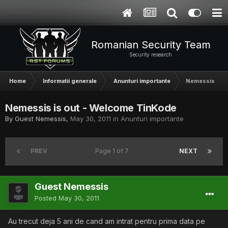
Romanian Security Team
Security research
Home
Informatii generale
Anunturi importante
Nemessis is o
Nemessis is out - Welcome TinKode
By Guest Nemessis,
May 30, 2011
in
Anunturi importante
PREV
Page 1 of 7
NEXT
Guest Nemessis
Posted
May 30, 2011
Au trecut deja 5 ani de cand am intrat pentru prima data pe