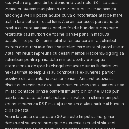
xss-watch.org, unul dintre domeniile vechi ale RST. La acea
vreme nu aveam mari planuri de viitor si nu imi imaginam ca
hackingul web ii poate aduce cuiva o notorietate atat de mare
atat in tara cat si in restul lumii. Aici am cunoscut persoane de
treaba cu care am ramas prieten foarte bun dar si persoane
retardate sau muritori de foame parsivi pana in maduva
oaselor. Tot pe RST am intalnit si femeia care m-a schimbat
extrem de mult si m-a facut sa inteleg care imi sunt prioritatile in
viata. Am reusit impreuna cu ceilalti membri HackersBlog.org sa
schimbam pentru prima data in mod pozitiv perceptia
internationala despre hackingul romanesc iar multi dintre voi
ne-au urmat exemplul si au contribuit la expunerea partilor
pozitive din actiunile hackerilor romani. Am avut ocazia sa
discut cu oameni pe care ii admiram cu adevarat si am reusit sa
imi fac contacte printre oamenii influenti din online. Daca pun
cap la cap toate cele intamplate si invatate in ultimii 5 ani pot
spune impacat ca RST m-a ajutat sa am o viata mult mai buna in
clipa de fata.
Acum la varsta de aproape 30 ani este timpul sa merg mai
departe si sa acord intreaga mea atentie familiei si situatiei