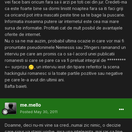
vei face bani oricum fara sa ii arzi pe toti cei din jur. Credeti-ma
ca este foarte bine sa dormi linistit noaptea fara sa iti faci griji
ca oricand pot intra mascatii peste tine sa te bage la puscarie.
Informatia inseamna putere iar internetul este cea mai mare
sursa de informatie. Profitati cat de mult posibil de avantajele
oferite de internet.
Nu o sa ne mai auzim, probabil ultima ocazie in care vor mai fi
pronuntate pseudonimele Nemessis sau 2fingers ramanand un
interviu pe care am promis ca o sa-l acord unei publicatii
romanesti si care se pare ca va fi preluat integral de *********
<-- surpriza
, un interviu iesit din tipare referitor la scena
hackingului romanesc si la toate partile pozitive sau negative
pe care le-a avut din ultimii ani.
Bafta baieti.
me.mello
Posted
May 30, 2011
Doamne, deci nu-mi vine sa cred...numai zic nimic, o decizie
care sigur va starni vorbe, insa una inteleapta, mai rar ca tine