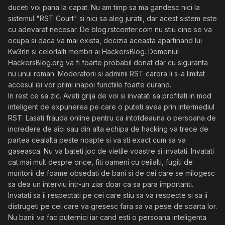
duceti voi pana la capat. Nu am timp sa ma gandesc nici la
sistemul "RST Court" si nici sa aleg juratii, dar acest sistem este
cu adevarat necesar. De blog.rstcenter.com nu stiu cine se va
ocupa si daca va mai exista, decizia aceasta apartinand lui
Kw3rln si celorlalti membri ai HackersBlog. Domeniul
HackersBlog.org va fi foarte probabil donat dar cu siguranta
nu unui roman. Moderatorii si adminii RST carora li s-a limitat
accesul isi vor primi inapoi functiile foarte curand.
In rest ce sa zic. Aveti grija de voi si invatati sa profitati in mod
inteligent de expunerea pe care o puteti avea prin intermediul
RST. Lasati frauda online pentru ca intotdeauna o persoana de
incredere de aici sau din alta echipa de hacking va trece de
partea cealalta peste noapte si va sti exact cum sa va
gaseasca. Nu va bateti joc de vietile voastre si invatati. Invatati
cat mai mult despre orice, fiti oameni cu ceilalti, fugiti de
muritorii de foame obsedati de bani si de cei care se milogesc
sa dea un interviu intr-un ziar doar ca sa para importanti.
Invatati sa ii respectati pe cei care stiu sa va respecte si sa ii
distrugeti pe cei care va gresesc fara sa va pese de soarta lor.
Nu banii va fac puternici iar cand esti o persoana inteligenta