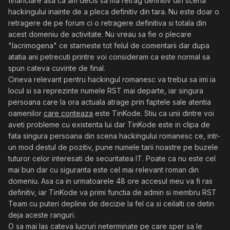
financiare asa ca am decis sa ma retrag definitiv din scena
hackingului inainte de a pleca definitiv din tara. Nu este doar o
retragere de pe forum ci o retragere definitiva si totala din
acest domeniu de activitate. Nu vreau sa fie o plecare
"lacrimogena" ce starneste tot felul de comentarii dar dupa
atatia ani petrecuti printre voi consideram ca este normal sa
spun cateva cuvinte de final.
Cineva relevant pentru hackingul romanesc va trebui sa imi ia
locul si sa reprezinte numele RST mai departe, iar singura
persoana care la ora actuala atrage prin faptele sale atentia
oamenilor
care conteaza
este TinKode. Stiu ca unii dintre voi
aveti probleme cu existenta lui dar TinKode este in clipa de
fata singura persoana din scena hackingului romanesc ce, intr-
un mod destul de pozitiv, pune numele tarii noastre pe buzele
tuturor celor interesati de securitatea IT. Poate ca nu este cel
mai bun dar cu siguranta este cel mai relevant roman din
domeniu. Asa ca in urmatoarele 48 ore accesul meu va fi ras
definitiv, iar TinKode va primi functia de admin si membru RST
Team cu puteri depline de decizie la fel ca si ceilalti ce detin
deja aceste ranguri.
O sa mai las cateva lucruri neterminate pe care sper sa le