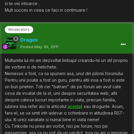
si te vei intoarce .
Mult succes in ceea ce faci in continuare !
Moderators
Dragos
Posted
May 30, 2011
Multumita lui mi-am dezvoltat limbajul creandu-mi un stil propriu
de vorbire si de netichete.
Nemessis a fost, ca sa spunem asa, unul din pilonii forumului.
Pentru unii poate a fost un guru, pentru altii insa a fost si este
un bun prieten. Toti cei "batrani" de pe forum am avut cate
ceva de invatat de la el, unii despre securitatea web, altii
despre cateva lucruri importante in viata, precum familia,
iubirea (ma refer aici la articolul
acesta
) sau drogurile. Acum,
fara el, se va simti intr-adevar o schimbare in atitudinea RST-
ului. Iti urez sanatate si numai bine in viata neme!
Cu Tinkode nu prea am vorbit, nici pe forum, nici pe
messenger, asa ca nu pot da un verdict, insa nu am o impresie