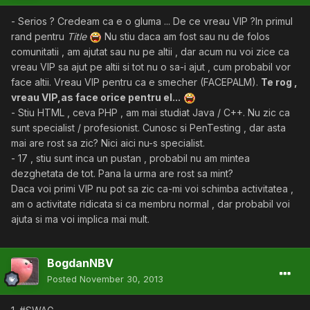
- Serios ? Credeam ca e o gluma ... De ce vreau VIP ?In primul
rand pentru
Title
Nu stiu daca am fost sau nu de folos
comunitatii , am ajutat sau nu pe altii , dar acum nu voi zice ca
vreau VIP sa ajut pe altii si tot nu o sa-i ajut , cum probabil vor
face altii. Vreau VIP pentru ca e smecher (FACEPALM).
Te rog ,
vreau VIP,as face orice pentru el...
- Stiu HTML , ceva PHP , am mai studiat Java / C++. Nu zic ca
sunt specialist / profesionist. Cunosc si PenTesting , dar asta
mai are rost sa zic? Nici aici nu-s specialist.
- 17 , stiu sunt inca un pustan , probabil nu am mintea
dezghetata de tot. Pana la urma are rost sa mint?
Daca voi primi VIP nu pot sa zic ca-mi voi schimba activitatea ,
am o activitate ridicata si ca membru normal , dar probabil voi
ajuta si ma voi implica mai mult.
BogdanNBV
Posted
November 30, 2013