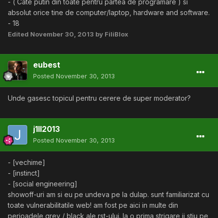
- ( Cate putin din toate pentru partea de programare ) si
absolut orice tine de computer/laptop, hardware and software.
- 18
Edited
November 30, 2013
by FiliBlox
eubest
Posted
November 30, 2013
Unde gasesc topicul pentru cerere de super moderator?
j1ll2013
Posted
November 30, 2013
- [vechime]
- [instinct]
- [social engineering]
showoff-uri am si eu pe undeva pe la dulap. sunt familiarizat cu
toate vulnerabilitatile web! am fost pe aici in multe din
perioadele grey / black ale rst-ului. la o prima strigare ii stiu pe