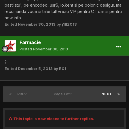
pastilatu', pe encoded, usr6, io.kent si pe polonic desigur. ma
recomanda voce si talentul! vreau VIP pentru CT dar si pentru
new info.
Edited
November 30, 2013
by j1ll2013
Farmacie
Posted
November 30, 2013
?!
Edited
December 5, 2013
by R01
PREV
Page 1 of 5
NEXT
This topic is now closed to further replies.