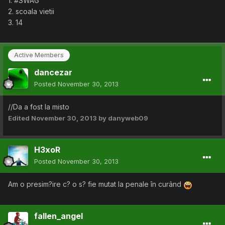
1. #SWAG
2. scoala vietii
3. 14
Active Members
dancezar
Posted
November 30, 2013
//Da a fost la misto
Edited
November 30, 2013
by danyweb09
H3xoR
Posted
November 30, 2013
Am o presim?ire c? o s? fie mutat la penale în curând
fallen_angel