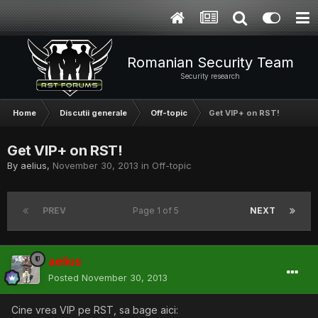
Romanian Security Team
Security research
Home
Discutii generale
Off-topic
Get VIP+ on RST!
Get VIP+ on RST!
By
aelius
,
November 30, 2013
in
Off-topic
PREV
Page 1 of 5
NEXT
aelius
Posted
November 30, 2013
Cine vrea VIP pe RST, sa bage aici: