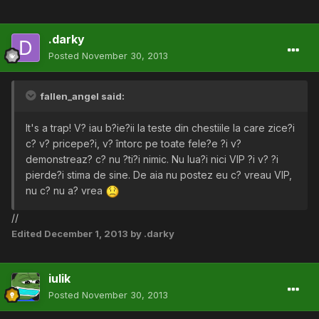
.darky
Posted
November 30, 2013
fallen_angel said:
It's a trap! V? iau b?ie?ii la teste din chestiile la care zice?i
c? v? pricepe?i, v? întorc pe toate fele?e ?i v?
demonstreaz? c? nu ?ti?i nimic. Nu lua?i nici VIP ?i v? ?i
pierde?i stima de sine. De aia nu postez eu c? vreau VIP,
nu c? nu a? vrea
//
Edited
December 1, 2013
by .darky
iulik
Posted
November 30, 2013