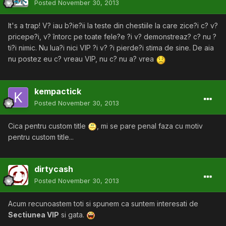
Posted
November 30, 2013
It's a trap! V? iau b?ie?ii la teste din chestiile la care zice?i c? v?
pricepe?i, v? întorc pe toate fele?e ?i v? demonstreaz? c? nu ?
ti?i nimic. Nu lua?i nici VIP ?i v? ?i pierde?i stima de sine. De aia
nu postez eu c? vreau VIP, nu c? nu a? vrea
kempactick
Posted
November 30, 2013
Cica pentru custom title
, mi se pare penal faza cu motiv
pentru custom title...
dirtycash
Posted
November 30, 2013
Acum recunoastem toti si spunem ca suntem interesati de
Sectiunea VIP
si gata.